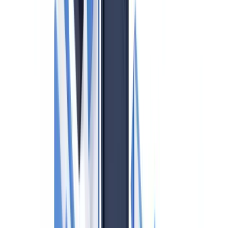
¿Es obligatorio verificar al titular real en una compraventa
entre particulares?
¿Con qué frecuencia debe actualizarse la evaluación de riesgo
de la agencia?
¿Puede el agente informar al cliente de que ha enviado una
comunicación de operación sospechosa?
Índice
Quiénes son sujetos obligados en el sector inmobiliario
Obligaciones fundamentales bajo la Ley 10/2010
Identificación y verificación de la identidad
Identificación del titular real
Examen de la procedencia de los fondos
Conservación de documentos
Declaración de operaciones sospechosas al SEPBLAC
Obligaciones organizativas
Nombramiento de representante ante el SEPBLAC