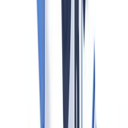
Obligaciones fundamentales bajo la Ley 10/2010
Identificación y verificación de la identidad
Antes de iniciar cualquier relación de negocio, el agente debe
verificar la identidad de compradores y vendedores. Para personas
físicas: DNI, NIE o pasaporte vigente. Para personas jurídicas:
escritura de constitución, datos del Registro Mercantil y
identificación del titular real
(Artículo 4).
El
Registro de Titularidades Reales
, accesible a través del
Registro Mercantil Central
, es la fuente principal para identificar a
los beneficiarios últimos de sociedades españolas. Para estructuras
extranjeras, el agente debe solicitar documentación equivalente.
CheckFile soporta más de 3.200 tipos de documentos en 32