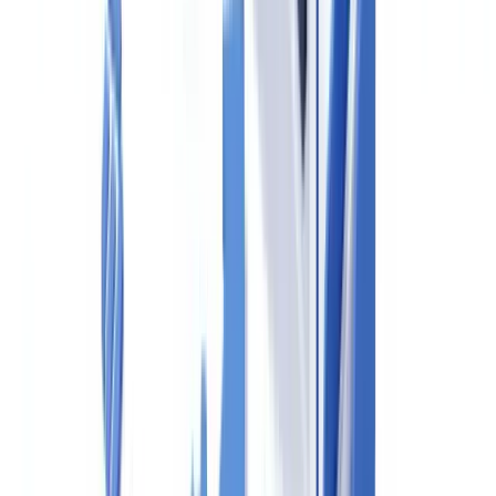
Examen de la procedencia de los fondos
El agente debe obtener información sobre el origen de los fondos
con los que se financia la operación, con especial atención a
operaciones sin financiación bancaria. Justificantes válidos incluyen:
extracto bancario que acredite la disponibilidad, escritura de venta
previa, documentación de herencia o donación, certificado de
liquidación de inversiones.
La Ley 10/2010
prohíbe el pago en efectivo
por importes iguales o
superiores a
1.000 € entre profesionales
o
10.000 € cuando el
comprador actúa como particular no residente
, en virtud del
artículo 7 y del Real Decreto 304/2014.
Conservación de documentos