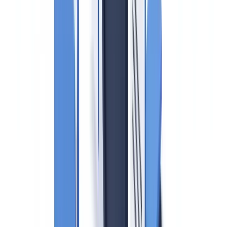
ChatGPT
Claude
Perplexity
Gemini
Grok
Aviso legal
: Este artículo tiene carácter informativo y no
constituye asesoramiento jurídico. Las obligaciones
PBC/FT evolucionan con frecuencia; consulte a un asesor
legal o a su responsable de cumplimiento antes de tomar
decisiones operativas.
El sector inmobiliario español acumula un historial significativo de
operaciones de blanqueo de capitales, según los informes anuales
del
Servicio Ejecutivo de la Comisión de Prevención del Blanqueo
de Capitales e Infracciones Monetarias (SEPBLAC)
. La
Ley
10/2010 de 28 de abril de prevención del blanqueo de capitales y
de la financiación del terrorismo
establece el marco obligatorio