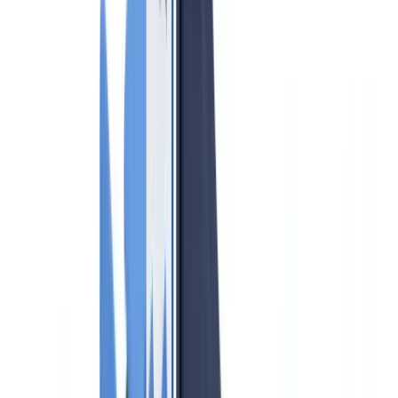
Cumplimiento
8
min
de lectura
Cumplimiento AML para agentes
inmobiliarios 2026: obligaciones
SEPBLAC
Guía completa sobre cumplimiento antilavado para agentes
inmobiliarios en España 2026: Ley 10/2010, SEPBLAC, KYC,
diligencia debida y sanciones.
El equipo CheckFile
·
28 de mayo de 2026
Índice
Quiénes son sujetos obligados en el sector inmobiliario
Obligaciones fundamentales bajo la Ley 10/2010