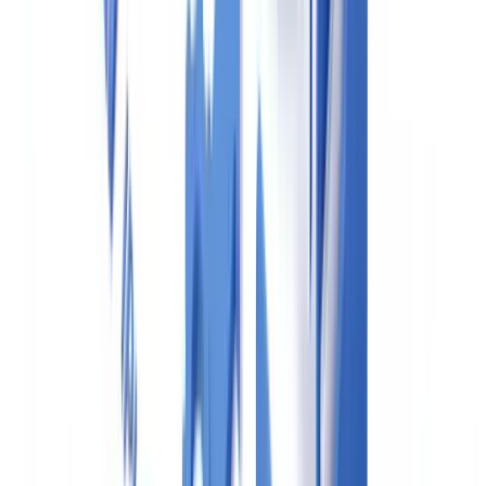
Toda la documentación recopilada durante el proceso de diligencia
debida debe conservarse durante
un mínimo de diez años
(artículo
25 Ley 10/2010). Esta obligación incluye los documentos de
identificación, los justificantes de origen de fondos y los registros de
las evaluaciones de riesgo.
Declaración de operaciones sospechosas al SEPBLAC
Cuando el agente detecte indicios de blanqueo de capitales, deberá
comunicar la operación al SEPBLAC a través del sistema
SIBLAC
.
Además, los agentes están obligados a comunicar mensualmente al
SEPBLAC todas las operaciones en efectivo que superen los
1.000
euros
, y anualmente las que superen
10.000 euros
con cualquier
medio de pago.