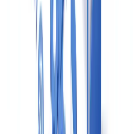
Obligaciones organizativas
Nombramiento de representante ante el SEPBLAC
La Ley 10/2010 exige que todo sujeto obligado designe un
representante ante el SEPBLAC
con funciones específicas de
cumplimiento. En agencias pequeñas, este rol puede recaer en el
titular, pero debe estar formalizado mediante acuerdo interno
documentado.
Manual de prevención y procedimientos internos
El artículo 26 de la Ley 10/2010 obliga a disponer de un
Manual de
Prevención de Blanqueo de Capitales
actualizado, que defina los
procedimientos de diligencia debida, las señales de alerta, el proceso
de comunicación de operaciones y el programa de formación del