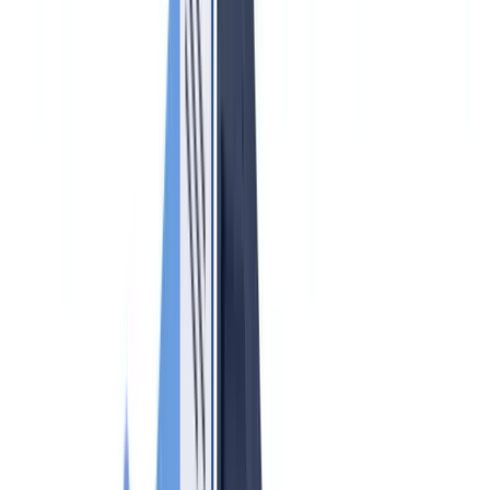
Americas
🇺🇸
United States
🇨🇦
Canada (EN)
🇨🇦
Canada (FR)
🇧🇷
Brasil
🇲🇽
México
Oceania
🇦🇺
Australia
Solicitar una demo
Inicio
Blog
Cumplimiento AML para agentes inmobiliarios 2026:
obligaciones SEPBLAC