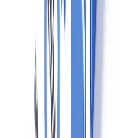
Auditoría externa anual
A diferencia de otros países europeos, España exige que los sujetos
obligados de cierto tamaño sometan su programa de cumplimiento
PBC/FT a una
auditoría externa anual
por un experto
independiente. Los resultados deben quedar documentados y las
recomendaciones de mejora deben abordarse dentro de un plazo
razonable.
¿Listo para automatizar sus verificaciones?
Piloto gratuito con sus propios documentos. Resultados en 48h.
Solicitar un piloto gratuito
Evaluación del riesgo: el enfoque basado en riesgo