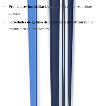
Promotores inmobiliarios
que actúen como vendedores
directos
Sociedades de gestión de patrimonio inmobiliario
que
intermedien en transacciones
No están incluidos en el ámbito de aplicación los administradores de
fincas que únicamente gestionan el mantenimiento de comunidades
de propietarios sin intervenir en transacciones de compraventa, ni los
meros tasadores.
Un punto de confusión frecuente:
no existe umbral mínimo de
valor de transacción
que active las obligaciones. Toda
intermediación en una compraventa, independientemente del
importe, está sujeta al marco PBC/FT.