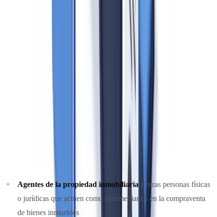
para todos los agentes del sector. En 2026, la inminente
transposición del Reglamento AMLA europeo introduce nuevos
requisitos que los agentes inmobiliarios deben empezar a anticipar.
Esta guía detalla las obligaciones vigentes, los cambios previstos y
las prácticas concretas para mantenerse en regla.
Quiénes son sujetos obligados en el sector
inmobiliario
El artículo 2.1 n) de la Ley 10/2010 incluye expresamente entre los
sujetos obligados a:
Agentes de la propiedad inmobiliaria
y otras personas físicas
o jurídicas que actúen como intermediarios en la compraventa
de bienes inmuebles