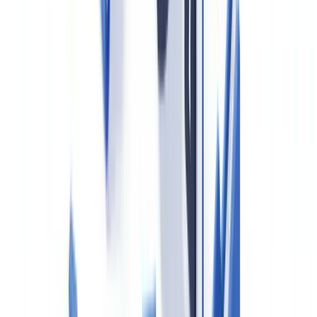
jurisdicciones, facilitando la verificación automatizada de
documentos de identidad y justificantes necesarios para el
cumplimiento PBC/FT.
Identificación del titular real
El agente debe identificar a toda persona física que, directa o
indirectamente, sea titular o controle un porcentaje superior al
25%
del capital o de los derechos de voto
de una entidad cliente. Si no
se puede identificar ningún titular real con ese porcentaje, se
identificará al administrador de mayor rango.
Las estructuras societarias complejas — especialmente las que
involucran fundaciones privadas, trusts anglosajones o sociedades
pantalla en jurisdicciones no cooperativas — requieren diligencia
reforzada automática.