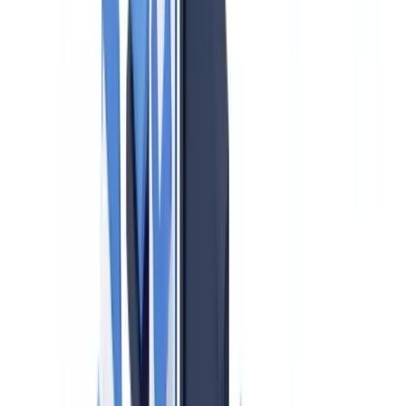
Identificación y verificación de la identidad
Identificación del titular real
Examen de la procedencia de los fondos
Conservación de documentos
Declaración de operaciones sospechosas al SEPBLAC
Obligaciones organizativas
Nombramiento de representante ante el SEPBLAC
Manual de prevención y procedimientos internos
Auditoría externa anual
Evaluación del riesgo: el enfoque basado en riesgo
Señales de alerta específicas del sector
Sanciones y régimen disciplinario
Cómo apoya CheckFile el cumplimiento PBC/FT
Preguntas frecuentes
¿Las agencias inmobiliarias pequeñas también están obligadas
a cumplir la Ley 10/2010?
¿Qué ocurre si el comprador se niega a proporcionar
documentación de origen de fondos?