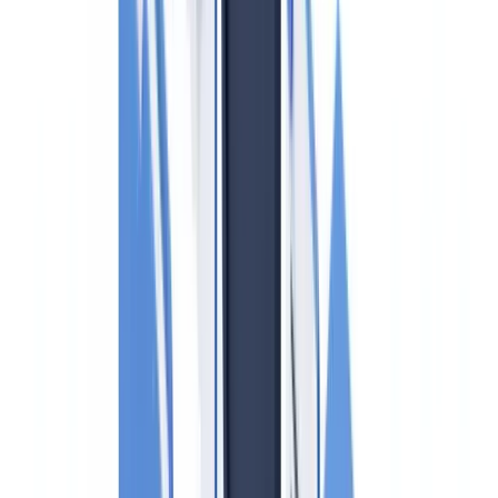
Manual de prevención y procedimientos internos
Auditoría externa anual
Evaluación del riesgo: el enfoque basado en riesgo
Señales de alerta específicas del sector
Sanciones y régimen disciplinario
Cómo apoya CheckFile el cumplimiento PBC/FT
Preguntas frecuentes
¿Las agencias inmobiliarias pequeñas también están obligadas
a cumplir la Ley 10/2010?
¿Qué ocurre si el comprador se niega a proporcionar
documentación de origen de fondos?
¿Es obligatorio verificar al titular real en una compraventa
entre particulares?
¿Con qué frecuencia debe actualizarse la evaluación de riesgo
de la agencia?
¿Puede el agente informar al cliente de que ha enviado una
comunicación de operación sospechosa?
Resumir este artículo con