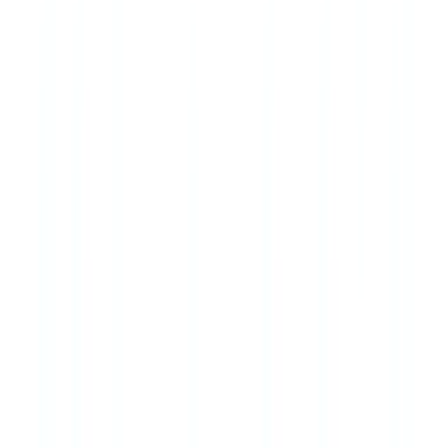
Manténgase informado
Reciba nuestros análisis de cumplimiento y guías prácticas en su
correo.
Suscribirse
¿Listo para automatizar sus
verificaciones?
Piloto gratuito con sus propios documentos. Resultados en
48h.
Solicitar un piloto gratuito
Artículos relacionados