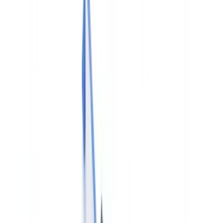
Sectores
Detección IA & Deepfake
Nuevo
Señales IA, sintéticos, deepfakes
Finanzas y Legal
Banca & KYC
Financiación & Leasing
Despachos contables
Bufetes
de abogados
Notarías
Servicios
Aseguradoras
Inmobiliario
Recursos Humanos
Automoción
Salud
Industria
Construcción
Transporte & Logística
Trabajo temporal & Selección