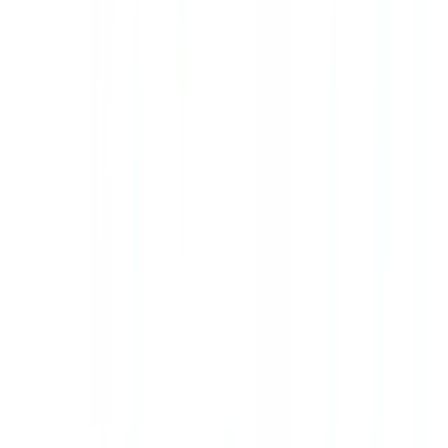
página de precios
o
contacte con nuestro equipo
para información
adaptada a su agencia.
Para comprender mejor la diligencia debida reforzada, consulte
nuestra
guía de cumplimiento AML general
.
Preguntas frecuentes
¿Las agencias inmobiliarias pequeñas también están
obligadas a cumplir la Ley 10/2010?
Sí. No existe umbral de tamaño que exima del cumplimiento. Una
agencia unipersonal tiene las mismas obligaciones básicas que una
gran franquicia, aunque la intensidad de las medidas se adapta al
perfil de riesgo real del negocio.