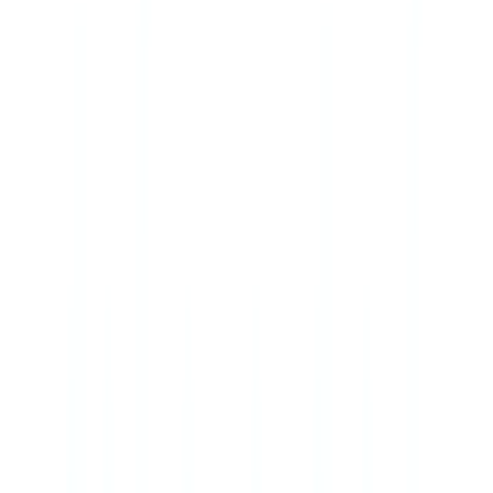
🇺🇸
United States
🇨🇦
Canada (EN)
🇨🇦
Canada (FR)
🇧🇷
Brasil
🇲🇽
México
Oceania
🇦🇺
Australia
Solicitar una demo
🇪🇸
ES
Europe
🇫🇷
France
🇧🇪
Belgique