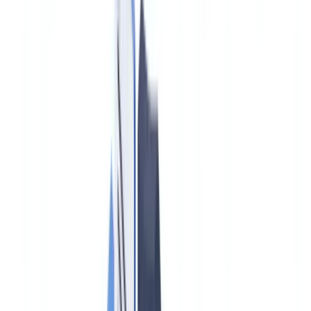
Caso de cliente
Tarifas
Seguridad
Comparativa
Blog
Recursos
Glosario
Guías por país
Checklists
Calculadora ROI
🇪🇸
ES
Europe
🇫🇷
France
🇧🇪
Belgique
🇨🇭
Suisse
🇬🇧
United Kingdom
🇮🇪
Ireland
🇪🇸
España
🇵🇹
Portugal
🇳🇱
Nederland
🇩🇪
Deutschland