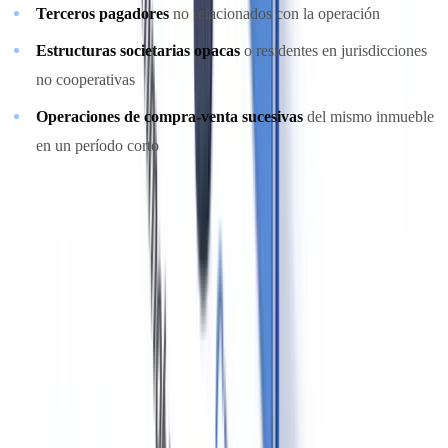
Terceros pagadores
no relacionados con la operación
Estructuras societarias opacas
o residentes en jurisdicciones
no cooperativas
Operaciones de compra-venta sucesivas
del mismo inmueble
en un período corto
Estas señales aparecen en los
Comunicados de Tipologías del
SEPBLAC
y en los informes anuales del GAFI sobre el sector
inmobiliario.
Sanciones y régimen disciplinario
Las infracciones a la Ley 10/2010 se clasifican en muy graves,
graves y leves, con las siguientes consecuencias: