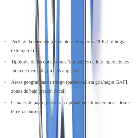
El enfoque basado en riesgo (EBR) es el eje del sistema desde la
Directiva (UE) 2015/849
. La agencia debe mantener una
evaluación de riesgo documentada
que cubra:
Perfil de la clientela (residentes extranjeros, PPE, holdings
extranjeros)
Tipología de las operaciones (inmuebles de lujo, operaciones
fuera de mercado, precios atípicos)
Áreas geográficas de riesgo (países en lista gris/negra GAFI,
zonas de baja presión fiscal)
Canales de pago (efectivo, criptoactivos, transferencias desde
terceros países)
Las agencias especializadas en inmuebles de alta gama o que actúen
en zonas turísticas con alta presencia internacional tendrán perfiles