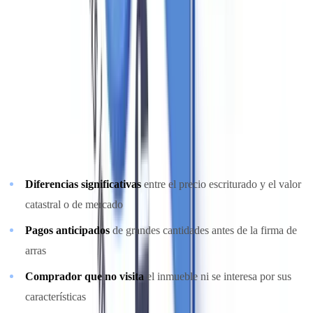
de riesgo inherentemente más elevados que las agencias
residenciales estándar.
Señales de alerta específicas del sector
Los tipos de operaciones que deben generar una valoración
reforzada incluyen:
Diferencias significativas
entre el precio escriturado y el valor
catastral o de mercado
Pagos anticipados
de grandes cantidades antes de la firma de
arras
Comprador que no visita
el inmueble ni se interesa por sus
características