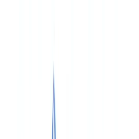
🇨🇭
Suisse
🇬🇧
United Kingdom
🇮🇪
Ireland
🇪🇸
España
🇵🇹
Portugal
🇳🇱
Nederland
🇩🇪
Deutschland
Americas
🇺🇸
United States
🇨🇦
Canada (EN)
🇨🇦
Canada (FR)
🇧🇷
Brasil
🇲🇽
México
Oceania
🇦🇺
Australia