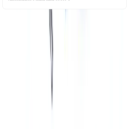
El SEPBLAC publica regularmente las resoluciones sancionadoras
en su boletín, incluyendo el nombre de las entidades infractoras
cuando las sanciones son graves o muy graves.
Cómo apoya CheckFile el cumplimiento PBC/FT
CheckFile
proporciona una API de verificación documental que
permite a agencias inmobiliarias y plataformas del sector automatizar
los controles de identidad, verificar la autenticidad de documentos y
generar un registro de auditoría conforme a los requisitos de
conservación de la Ley 10/2010. La plataforma cubre DNI, NIE,
pasaportes, Notas Simples y justificantes de domicilio de los
principales países europeos y latinoamericanos. Consulte nuestra