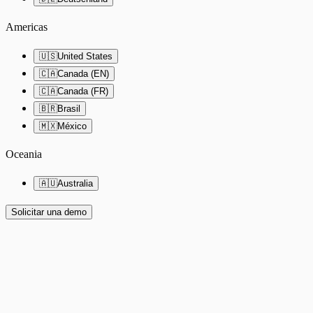
Americas
🇺🇸
United States
🇨🇦
Canada (EN)
🇨🇦
Canada (FR)
🇧🇷
Brasil
🇲🇽
México
Oceania
🇦🇺
Australia
Solicitar una demo