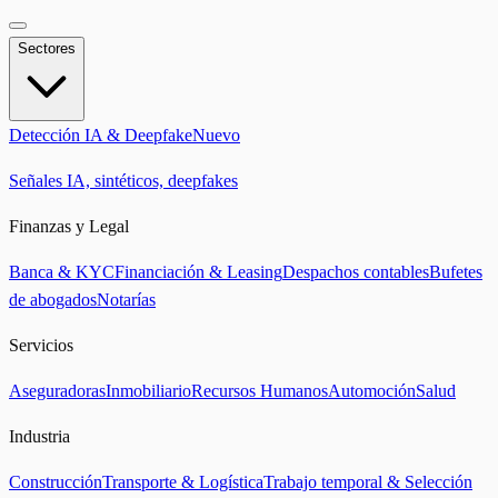
Sectores
Detección IA & Deepfake
Nuevo
Señales IA, sintéticos, deepfakes
Finanzas y Legal
Banca & KYC
Financiación & Leasing
Despachos contables
Bufetes
de abogados
Notarías
Servicios
Aseguradoras
Inmobiliario
Recursos Humanos
Automoción
Salud
Industria
Construcción
Transporte & Logística
Trabajo temporal & Selección