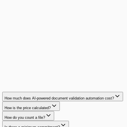
Personas dedicadas a la validación
2
Coste horario medio
€35/h
Coste mensual actual
€7,000
Coste con CheckFile
€150
Ahorro mensual
€6,850
Ahorro anual
€82,200
How much does AI-powered document validation automation cost?
How is the price calculated?
How do you count a file?