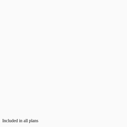
Business rules consulting
Full SI integration
Dedicated account manager
Guaranteed SLA
Training & audit
SSO / SAML
Contact the team
Included in all plans