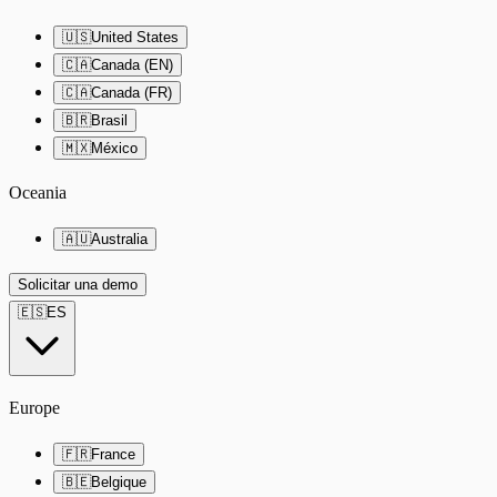
🇺🇸
United States
🇨🇦
Canada (EN)
🇨🇦
Canada (FR)
🇧🇷
Brasil
🇲🇽
México
Oceania
🇦🇺
Australia
Solicitar una demo
🇪🇸
ES
Europe
🇫🇷
France
🇧🇪
Belgique