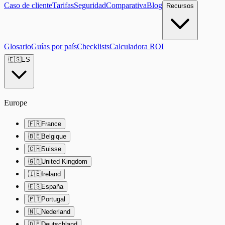
Caso de cliente
Tarifas
Seguridad
Comparativa
Blog
Recursos
Glosario
Guías por país
Checklists
Calculadora ROI
🇪🇸
ES
Europe
🇫🇷
France
🇧🇪
Belgique
🇨🇭
Suisse
🇬🇧
United Kingdom
🇮🇪
Ireland
🇪🇸
España
🇵🇹
Portugal
🇳🇱
Nederland
🇩🇪
Deutschland