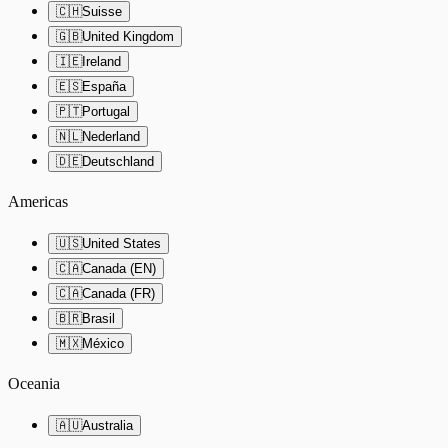
🇨🇭
Suisse
🇬🇧
United Kingdom
🇮🇪
Ireland
🇪🇸
España
🇵🇹
Portugal
🇳🇱
Nederland
🇩🇪
Deutschland
Americas
🇺🇸
United States
🇨🇦
Canada (EN)
🇨🇦
Canada (FR)
🇧🇷
Brasil
🇲🇽
México
Oceania
🇦🇺
Australia