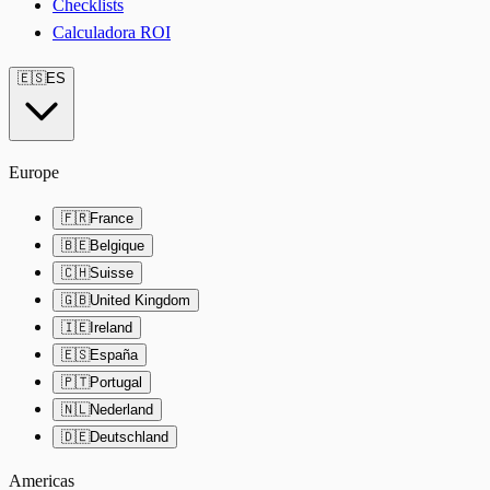
Checklists
Calculadora ROI
🇪🇸
ES
Europe
🇫🇷
France
🇧🇪
Belgique
🇨🇭
Suisse
🇬🇧
United Kingdom
🇮🇪
Ireland
🇪🇸
España
🇵🇹
Portugal
🇳🇱
Nederland
🇩🇪
Deutschland
Americas