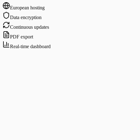
European hosting
Data encryption
Continuous updates
PDF export
Real-time dashboard
Starter
Business
Enterprise
Volume
Files per month
100
500
Unlimited
File types
1
Unlimited
Unlimited
Documents per file
20
50
Unlimited
Features
Tracking dashboard