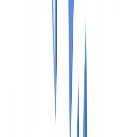
Caso de cliente
Tarifas
Seguridad
Comparativa
Blog
Recursos
Glosario
Guías por país
Checklists
Calculadora ROI
🇪🇸
ES
Europe
🇫🇷
France
🇧🇪
Belgique
🇨🇭
Suisse
🇬🇧
United Kingdom
🇮🇪
Ireland
🇪🇸
España
🇵🇹
Portugal
🇳🇱
Nederland
🇩🇪
Deutschland