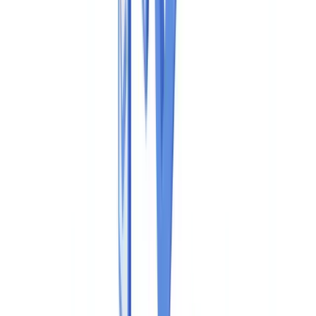
Sectores
Detección IA & Deepfake
Nuevo
Señales IA, sintéticos, deepfakes
Finanzas y Legal
Banca & KYC
Financiación & Leasing
Despachos contables
Bufetes
de abogados
Notarías
Servicios
Aseguradoras
Inmobiliario
Recursos Humanos
Automoción
Salud
Industria
Construcción
Transporte & Logística
Trabajo temporal & Selección