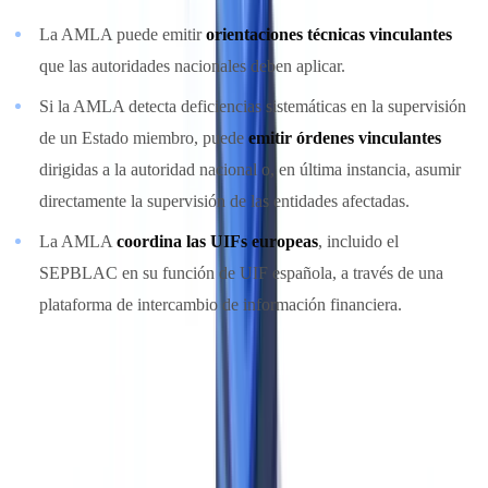
La AMLA puede emitir
orientaciones técnicas vinculantes
que las autoridades nacionales deben aplicar.
Si la AMLA detecta deficiencias sistemáticas en la supervisión
de un Estado miembro, puede
emitir órdenes vinculantes
dirigidas a la autoridad nacional o, en última instancia, asumir
directamente la supervisión de las entidades afectadas.
La AMLA
coordina las UIFs europeas
, incluido el
SEPBLAC en su función de UIF española, a través de una
plataforma de intercambio de información financiera.
En la práctica, para un sujeto obligado español, la AMLA se
hará visible sobre todo a través de nuevas normas técnicas de
regulación (RTS) y de implementación (ITS) que
complementarán el AMLR — normas que serán directamente