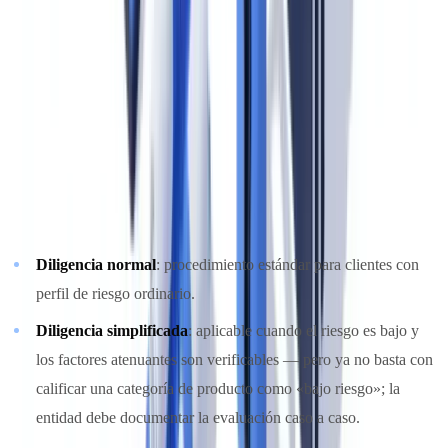
"El Reglamento AMLR establece por primera vez un umbral
unificado de beneficiario real del 25 % o más en toda la UE,
frente al anterior 'más del 25 %'."
Fuente: Reglamento (UE)
2024/1624, artículo 62
KYC unificado: diligencia normal, reforzada y simplificada
El AMLR armoniza los tres niveles de diligencia debida:
Diligencia normal
: procedimiento estándar para clientes con
perfil de riesgo ordinario.
Diligencia simplificada
: aplicable cuando el riesgo es bajo y
los factores atenuantes son verificables — pero ya no basta con
calificar una categoría de producto como «bajo riesgo»; la
entidad debe documentar la evaluación caso a caso.