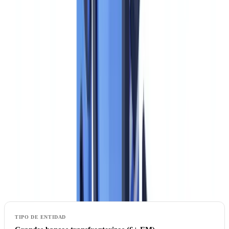
un único umbral de beneficiario real y un único conjunto de
obligaciones de reporte — con independencia de lo que diga la ley
española vigente.
Qué entidades quedan bajo supervisión directa de
la AMLA
La AMLA supervisará directamente un máximo de
40 entidades
financieras transfronterizas
. El proceso de selección comenzará
en
julio de 2027
y la supervisión directa arrancará el
1 de enero de
2028
. Para ser seleccionada, una entidad debe estar presente en al
menos
seis Estados miembros
de la UE.