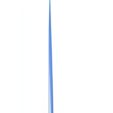
Checklists
Calculadora ROI
🇪🇸
ES
Europe
🇫🇷
France
🇧🇪
Belgique
🇨🇭
Suisse
🇬🇧
United Kingdom
🇮🇪
Ireland
🇪🇸
España
🇵🇹
Portugal
🇳🇱
Nederland
🇩🇪
Deutschland
Americas