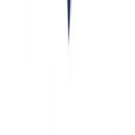
incluir, entre otros, a los proveedores de servicios sobre
criptoactivos bajo MiCA y a los agentes de fútbol,
uniformizando sus obligaciones AML en toda la UE."
Fuente:
Reglamento (UE) 2024/1624
Para las entidades del sector financiero tradicional, la ampliación del
perímetro tiene una implicación indirecta: deberán aplicar diligencia
reforzada cuando sus clientes sean, a su vez, sujetos obligados del
nuevo perímetro.
Consulta también nuestra
guía de cumplimiento AMLD6
para un
análisis detallado de las obligaciones derivadas de la sexta directiva.
Pasos prácticos para cumplir con la AMLA en
2026-2027