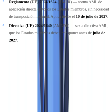
Reglamento (UE) 2024/1624
(AMLR) — norma AML de
aplicación directa en todos los Estados miembros, sin necesidad
de transposición nacional. Aplica desde el
10 de julio de 2027
.
Directiva (UE) 2024/1640
(AMLD6) — sexta directiva AML,
que los Estados miembros deben transponer antes de
julio de
2027
.
La diferencia respecto al marco anterior es estructural. Hasta ahora,
cada Estado miembro trasponía las directivas a su manera,
generando divergencias que las organizaciones criminales
aprovechaban para buscar el eslabón más débil. El AMLR elimina
ese margen: es un reglamento, y los reglamentos europeos se aplican
de forma uniforme en toda la UE desde el primer día.
Para los sujetos obligados españoles, esto significa que a partir del
10 de julio de 2027 existirá un único estándar de diligencia debida,