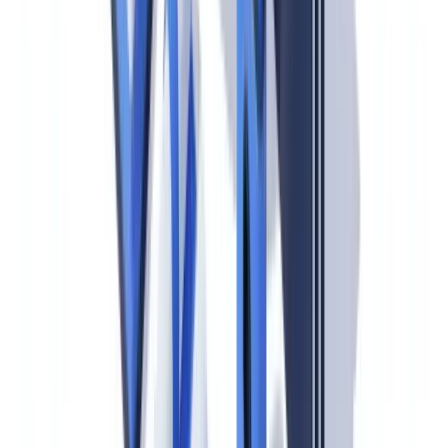
Obligaciones fundamentales del AMLR para
todos los sujetos obligados
El AMLR es la norma que más impacto tendrá en el día a día de los
departamentos de cumplimiento. A diferencia de las directivas
anteriores,
se aplica directamente el 10 de julio de 2027 sin
necesidad de transposición nacional
.
Identificación del titular real
El umbral para la identificación obligatoria del beneficiario real se
fija en el
25% o más
de participación o control. Este cambio
respecto al anterior «más del 25%» parece menor, pero tiene
consecuencias prácticas: una participación exactamente del 25%
ahora obliga a identificar al titular, lo que antes quedaba en zona gris
en algunas jurisdicciones.