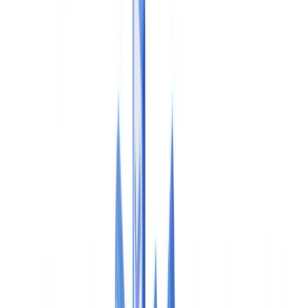
🇺🇸
United States
🇨🇦
Canada (EN)
🇨🇦
Canada (FR)
🇧🇷
Brasil
🇲🇽
México
Oceania
🇦🇺
Australia
Solicitar una demo
🇪🇸
ES
Europe
🇫🇷
France
🇧🇪
Belgique