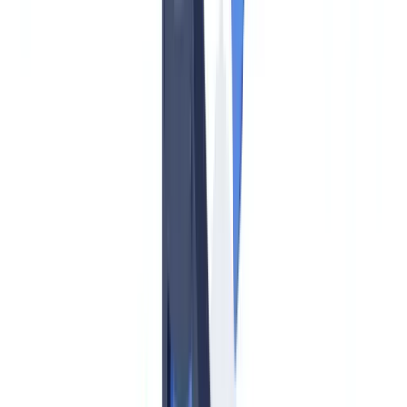
Obligaciones fundamentales del AMLR para todos los sujetos
obligados
Identificación del titular real
KYC unificado: diligencia normal, reforzada y simplificada
Pagos en efectivo: el nuevo límite comunitario
Plazo de respuesta a la UIF
Articulación AMLA / SEPBLAC / Banco de España: lo que
cambia para los sujetos obligados españoles
Nuevos sujetos obligados bajo el AMLR
Pasos prácticos para cumplir con la AMLA en 2026-2027
Preguntas frecuentes
¿La AMLA supervisará directamente a mi banco o empresa?
¿Cuándo entra en vigor el Reglamento AMLR?
¿Están los abogados y notarios sujetos a la AMLA?
¿Cuál es el nuevo límite de pagos en efectivo?
¿Cómo ayuda CheckFile al cumplimiento AMLA?
Índice