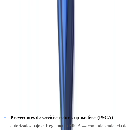
aplicables sin filtro nacional.
Para entender mejor cómo adaptar tu programa de cumplimiento a
este nuevo entorno, consulta nuestra guía sobre el
enfoque basado
en riesgo AML
.
Nuevos sujetos obligados bajo el AMLR
Uno de los cambios más relevantes del Paquete AML es la
ampliación del perímetro de sujetos obligados
. El AMLR
incorpora categorías de entidades que hasta ahora quedaban fuera
del marco europeo de prevención del blanqueo o estaban sujetas a
regímenes nacionales muy dispares:
Proveedores de servicios sobre criptoactivos (PSCA)
autorizados bajo el Reglamento MiCA — con independencia de