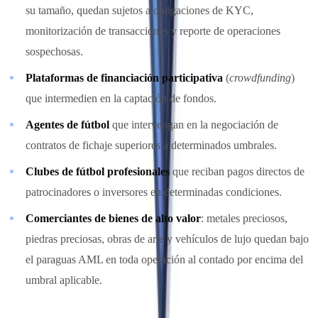
su tamaño, quedan sujetos a obligaciones de KYC,
monitorización de transacciones y reporte de operaciones
sospechosas.
Plataformas de financiación participativa
(
crowdfunding
)
que intermedien en la captación de fondos.
Agentes de fútbol
que intervengan en la negociación de
contratos de fichaje superiores a determinados umbrales.
Clubes de fútbol profesionales
que reciban pagos directos de
patrocinadores o inversores en determinadas condiciones.
Comerciantes de bienes de alto valor
: metales preciosos,
piedras preciosas, obras de arte y vehículos de lujo quedan bajo
el paraguas AML en toda operación al contado por encima del
umbral aplicable.
"El AMLR amplía el perímetro de sujetos obligados para