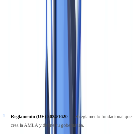
cumplimiento AML en España
La
AMLA
(
Anti-Money Laundering Authority
), denominada en
español
Autoridad de Lucha contra el Blanqueo de Capitales y
la Financiación del Terrorismo
, nació formalmente con la
publicación del
Reglamento (UE) 2024/1620
en el Diario Oficial de
la Unión Europea. Tiene sede en la
torre Messeturm de Frankfurt
am Main
y se declaró operativa el
1 de julio de 2025
, cuando
asumió los mandatos AML que hasta enero de 2026 correspondían a
la Autoridad Bancaria Europea (ABE).
La AMLA no actúa sola. Es la pieza central de lo que se conoce
como el
Paquete AML europeo
, compuesto por tres instrumentos:
Reglamento (UE) 2024/1620
— el reglamento fundacional que
crea la AMLA y define su gobernanza.