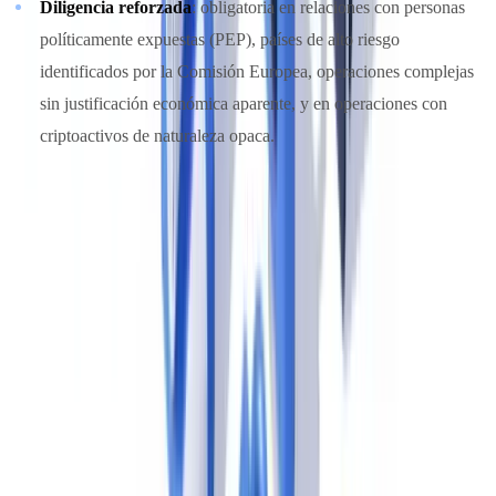
Diligencia reforzada
: obligatoria en relaciones con personas
políticamente expuestas (PEP), países de alto riesgo
identificados por la Comisión Europea, operaciones complejas
sin justificación económica aparente, y en operaciones con
criptoactivos de naturaleza opaca.
Pagos en efectivo: el nuevo límite comunitario
El AMLR introduce por primera vez un
límite europeo de 10.000 €
para pagos en efectivo
en transacciones profesionales. Por debajo
de ese umbral pero a partir de
3.000 €
, los sujetos obligados deben
aplicar verificación de identidad del cliente.
Los Estados miembros pueden mantener límites nacionales más
estrictos (España, por ejemplo, ya tenía restricciones en
determinados sectores), pero no pueden ser más permisivos que el