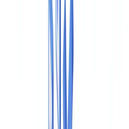
🇨🇭
Suisse
🇬🇧
United Kingdom
🇮🇪
Ireland
🇪🇸
España
🇵🇹
Portugal
🇳🇱
Nederland
🇩🇪
Deutschland
Americas
🇺🇸
United States
🇨🇦
Canada (EN)
🇨🇦
Canada (FR)
🇧🇷
Brasil
🇲🇽
México
Oceania
🇦🇺
Australia