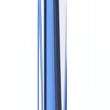
¿Están los abogados y notarios sujetos a la AMLA?
¿Cuál es el nuevo límite de pagos en efectivo?
¿Cómo ayuda CheckFile al cumplimiento AMLA?
Resumir este artículo con
ChatGPT
Claude
Perplexity
Gemini
Grok
Treinta años después de la primera directiva europea contra el
blanqueo de capitales, la Unión Europea da el salto más ambicioso
de su historia regulatoria: crear una autoridad centralizada con poder
de supervisión directa, normas de aplicación inmediata en los 27
Estados miembros y un perímetro de obligados que se amplía de
forma significativa. Para los departamentos de cumplimiento en
España, el reloj ya corre.
Qué es la AMLA y por qué cambia el