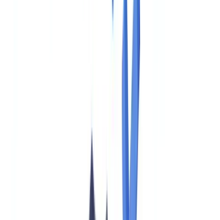
Americas
🇺🇸
United States
🇨🇦
Canada (EN)
🇨🇦
Canada (FR)
🇧🇷
Brasil
🇲🇽
México
Oceania
🇦🇺
Australia
Solicitar una demo
Inicio
Blog
AMLA: obligaciones 2026 para sujetos obligados en
España