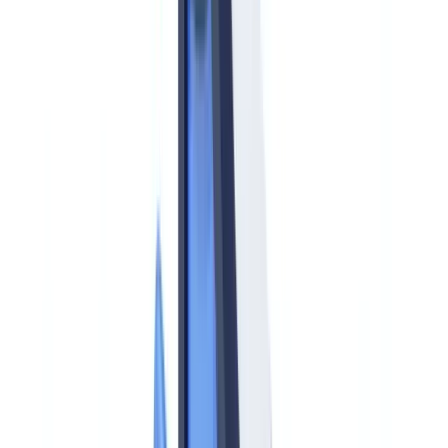
Qué es la AMLA y por qué cambia el cumplimiento AML en
España
Qué entidades quedan bajo supervisión directa de la AMLA
Calendario: fechas clave 2025-2028
Obligaciones fundamentales del AMLR para todos los sujetos
obligados
Identificación del titular real
KYC unificado: diligencia normal, reforzada y simplificada
Pagos en efectivo: el nuevo límite comunitario
Plazo de respuesta a la UIF
Articulación AMLA / SEPBLAC / Banco de España: lo que
cambia para los sujetos obligados españoles
Nuevos sujetos obligados bajo el AMLR
Pasos prácticos para cumplir con la AMLA en 2026-2027
Preguntas frecuentes
¿La AMLA supervisará directamente a mi banco o empresa?
¿Cuándo entra en vigor el Reglamento AMLR?