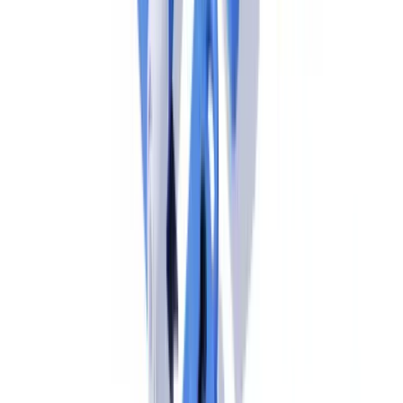
estándar europeo.
Plazo de respuesta a la UIF
Las solicitudes de información procedentes de las
Unidades de
Inteligencia Financiera
(UIFs) — en España, el SEPBLAC en su
función como UIF — deben responderse en un plazo máximo de
5
días hábiles
. Este plazo vinculante obliga a tener los expedientes de
clientes accesibles y completos en todo momento.
Para un repaso completo de las obligaciones documentales
aplicables, consulta nuestra
guía de conformidad documental
.
Articulación AMLA / SEPBLAC / Banco de
España: lo que cambia para los sujetos obligados
españoles