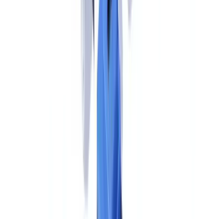
El modelo de supervisión AML europeo post-AMLA funciona
como un
sistema «hub-and-spoke»
: la AMLA actúa como eje
central que coordina y establece estándares, mientras las autoridades
nacionales — los «radios» — mantienen la supervisión cotidiana
sobre la gran mayoría de los sujetos obligados.
Para los sujetos obligados españoles no seleccionados por la AMLA
(más del 95% del total),
el SEPBLAC sigue siendo la autoridad
de supervisión AML de referencia
. El Banco de España mantiene
su supervisión prudencial y sectorial sobre entidades de crédito, y la
CNMV sobre empresas de servicios de inversión. Ninguna de estas
competencias desaparece.
Lo que cambia es la jerarquía normativa y la capacidad de
intervención de Frankfurt: