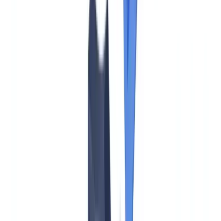
Cumplimiento
13
min
de lectura
AMLA: obligaciones 2026 para sujetos
obligados en España
La AMLA, nueva autoridad europea AML, transforma el marco
LBC/FT desde 2026. Guía completa de obligaciones para sujetos
obligados según el Reglamento 2024/1624.
El equipo CheckFile
·
1 de junio de 2026
Índice
Qué es la AMLA y por qué cambia el cumplimiento AML en
España
Qué entidades quedan bajo supervisión directa de la AMLA
Calendario: fechas clave 2025-2028