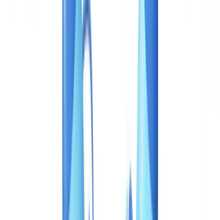
Caso de cliente
Tarifas
Seguridad
Comparativa
Blog
Recursos
Glosario
Guías por país
Checklists
Calculadora ROI
🇪🇸
ES
Europe
🇫🇷
France
🇧🇪
Belgique
🇨🇭
Suisse
🇬🇧
United Kingdom
🇮🇪
Ireland
🇪🇸
España
🇵🇹
Portugal
🇳🇱
Nederland
🇩🇪
Deutschland