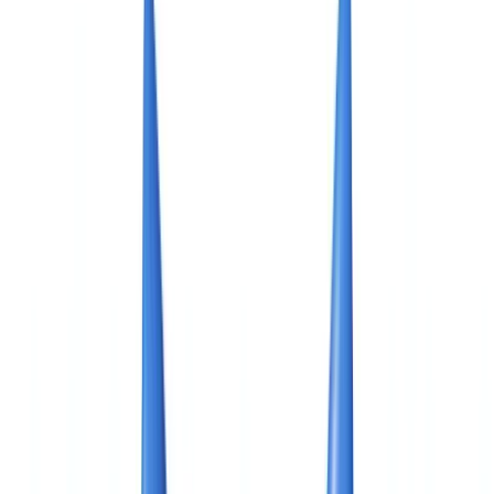
🇺🇸
United States
🇨🇦
Canada (EN)
🇨🇦
Canada (FR)
🇧🇷
Brasil
🇲🇽
México
Oceania
🇦🇺
Australia
Solicitar una demo
🇪🇸
ES
Europe
🇫🇷
France
🇧🇪
Belgique