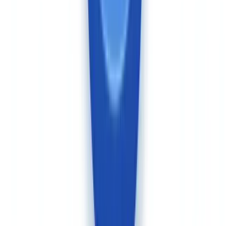
CheckFile está alojado en Francia, diseñado desde el origen para
responder a las exigencias del RGPD europeo y las
recomendaciones de los reguladores AML/PBC-FT. Las pistas de
auditoría se generan en conformidad con la
directiva AMLD6 (UE)
2024/1640
, sin transferencia de datos fuera del territorio de la UE.
Para las entidades sujetas a obligaciones que deben demostrar ante
su autoridad nacional supervisora que los datos permanecen en el
espacio europeo, el alojamiento en Francia simplifica la
documentación de cumplimiento.
Veriff opera desde Estonia con centros de datos en la Unión
Europea (Estonia, Irlanda). La plataforma está certificada SOC 2
Type II e ISO 27001 y es conforme al GDPR. Para las
organizaciones sujetas a exigencias estrictas de localización de
datos, un análisis jurídico del lugar exacto de almacenamiento y
procesamiento puede ser necesario. El
Reglamento eIDAS 2.0 (UE)