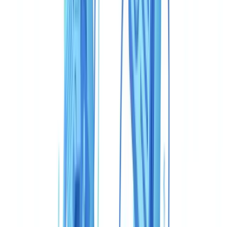
Índice
Tabla comparativa: CheckFile vs Veriff de un vistazo
Cobertura documental: profundidad versus especialización
Precisión y detección de fraude
Velocidad y experiencia de usuario
Precios: dos modelos, dos órdenes de magnitud
Cumplimiento normativo: anclaje local versus cobertura
internacional
Casos de uso: ¿quién debería elegir qué?
Fintech con onboarding móvil para público general
Entidad sujeta a obligaciones AML/PBC-FT con expedientes
de cumplimiento completos
Pyme mid-market con presupuesto ajustado
Marketplace con verificación de edad o de identidad simple
Veredicto
Preguntas frecuentes