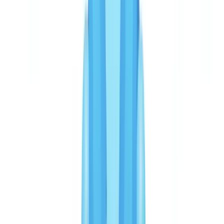
Precisión y detección de fraude
Estas métricas se verifican sobre volúmenes de producción reales.
La tasa de falsos positivos es un indicador a menudo descuidado:
cada falso positivo genera una revisión manual que moviliza a un
analista durante 8 a 15 minutos. Con una tasa del 3,2 %, una
empresa que procesa 50.000 verificaciones al año se enfrenta a unas
1.600 revisiones manuales — frente a 4.000 a 6.000 con una tasa
del 8 al 12 %.
Veriff no publica métricas de precisión OCR o recall de fraude
comparables. Su fortaleza reside en la detección biométrica: la
correspondencia facial con detección de vida 3D (liveness detection)
alcanza tasas de precisión superiores al 99 % para confirmar que la
persona física corresponde al documento presentado. Es un ángulo