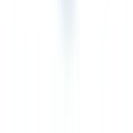
procesamiento de 3,8 minutos por expediente con verificación
cruzada automatizada.
Pyme mid-market con presupuesto ajustado
Ventaja CheckFile.
A 0,12 EUR por documento, el coste de
entrada es significativamente inferior. Para una pyme que procesa de
5.000 a 20.000 expedientes al año, la diferencia de coste anual se
cifra en decenas de miles de euros. Las reglas de negocio
personalizables permiten adaptar los umbrales de verificación sin
desarrollo a medida.
Marketplace con verificación de edad o de identidad simple
Ventaja Veriff.
Si la necesidad se limita a confirmar la identidad o
la edad de un usuario (juegos en línea, servicios regulados por edad,