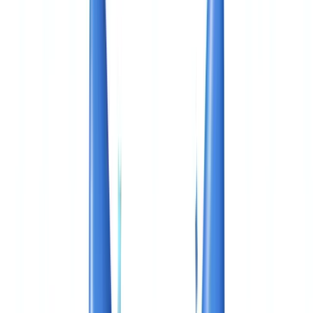
🇨🇭
Suisse
🇬🇧
United Kingdom
🇮🇪
Ireland
🇪🇸
España
🇵🇹
Portugal
🇳🇱
Nederland
🇩🇪
Deutschland
Americas
🇺🇸
United States
🇨🇦
Canada (EN)
🇨🇦
Canada (FR)
🇧🇷
Brasil
🇲🇽
México
Oceania
🇦🇺
Australia