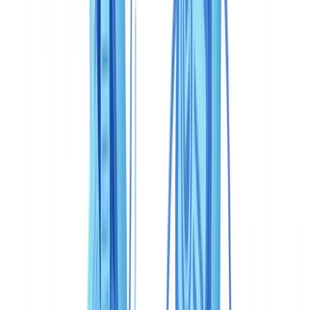
Cumplimiento normativo: anclaje local versus cobertura
internacional
Casos de uso: ¿quién debería elegir qué?
Fintech con onboarding móvil para público general
Entidad sujeta a obligaciones AML/PBC-FT con expedientes
de cumplimiento completos
Pyme mid-market con presupuesto ajustado
Marketplace con verificación de edad o de identidad simple
Veredicto
Preguntas frecuentes
¿Se pueden utilizar CheckFile y Veriff juntos?
¿Es Veriff conforme al RGPD para su uso en la Unión
Europea?
¿Cuál es el coste real para 50.000 verificaciones al año?
¿Ofrece CheckFile verificación biométrica (selfie + liveness)?
¿Cuánto tiempo lleva integrar una de estas soluciones?
¿Qué solución elegir para una entidad sujeta a obligaciones
AML/PBC-FT?