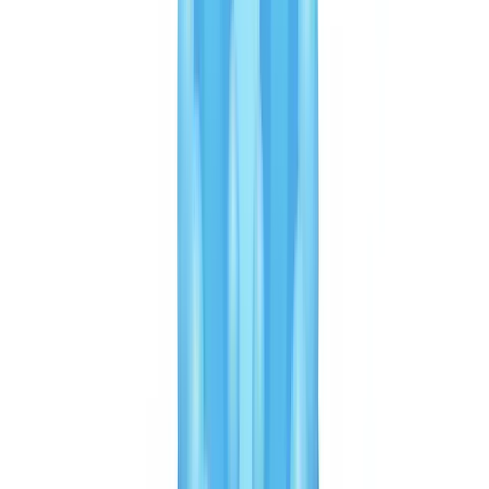
diferente del fraude documental: Veriff sobresale en detectar la
suplantación de identidad (alguien haciéndose pasar por otro),
CheckFile sobresale en detectar la falsificación documental (un
documento que ha sido alterado, fabricado o es incoherente con el
resto del expediente).
Punto clave para los compradores:
solicite a ambos proveedores
sus métricas específicas bajo NDA. Un proveedor incapaz de
compartir su tasa de recall de fraude y su tasa de falsos positivos
sobre sus tipos de documentos debería generar preguntas ante su
autoridad nacional supervisora.
Pase a la acción
Descubra nuestras ofertas adaptadas a su volumen y hable con un
experto.