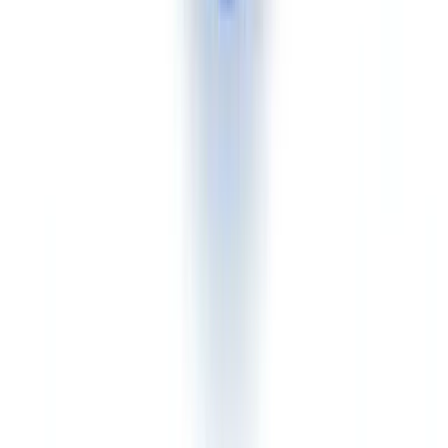
pago y plataformas de criptoactivos encontrarán un recorrido llave
en mano perfectamente adaptado a sus necesidades de verificación
de identidad.
Entidad sujeta a obligaciones AML/PBC-FT con
expedientes de cumplimiento completos
Ventaja CheckFile.
Las entidades sujetas a obligaciones —
entidades financieras, asesores, aseguradoras, sociedades de gestión
— deben verificar mucho más que un documento de identidad. Un
expediente KYC completo incluye típicamente un justificante de
identidad, un justificante de domicilio, un certificado bancario, una
escritura de constitución, estatutos y, potencialmente, balances o
certificados. CheckFile analiza y cruza el conjunto de estas piezas en
un solo flujo. Nuestros clientes que procesan más de 840.000
expedientes KYC anuales reportan un tiempo medio de