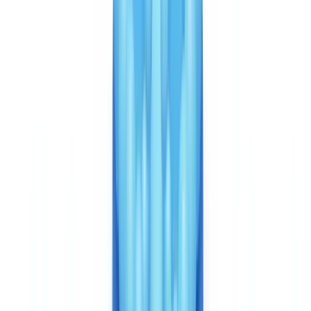
Ver precios
Velocidad y experiencia de usuario
Veriff tiene una ventaja clara en la experiencia móvil. Su flujo de
verificación — captura del documento + selfie + liveness check —
toma aproximadamente 6 segundos de procesamiento, con un
recorrido de usuario optimizado para móvil. Los SDKs nativos iOS
y Android ofrecen una integración fluida en las aplicaciones
existentes, con una personalización avanzada de la interfaz. Para las
fintechs que miden la conversión de su recorrido de onboarding al
porcentaje, esta calidad de UX móvil es un argumento de peso.
El procesamiento es más rápido por documento unitario, pero el
caso de uso difiere: CheckFile analiza expedientes de varios