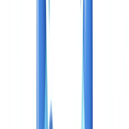
Sectores
Detección IA & Deepfake
Nuevo
Señales IA, sintéticos, deepfakes
Finanzas y Legal
Banca & KYC
Financiación & Leasing
Despachos contables
Bufetes
de abogados
Notarías
Servicios
Aseguradoras
Inmobiliario
Recursos Humanos
Automoción
Salud
Industria
Construcción
Transporte & Logística
Trabajo temporal & Selección