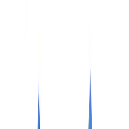
Checklists
Calculadora ROI
🇪🇸
ES
Europe
🇫🇷
France
🇧🇪
Belgique
🇨🇭
Suisse
🇬🇧
United Kingdom
🇮🇪
Ireland
🇪🇸
España
🇵🇹
Portugal
🇳🇱
Nederland
🇩🇪
Deutschland
Americas