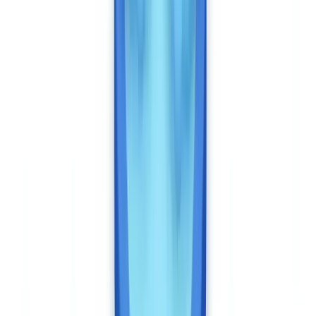
CheckFile factura aproximadamente 0,12 EUR por documento
analizado. Un expediente completo de 8 documentos supone
aproximadamente 0,96 EUR. Los contratos empresariales con
volúmenes superiores a 100.000 documentos por año negocian
tarifas aún inferiores.
Veriff factura por verificación de identidad (un flujo documento +
selfie = una verificación). El precio público se sitúa entre 1 y 2 EUR
por verificación para volúmenes fintech, con descuentos
significativos por volumen. Las empresas que procesan menos de
10.000 verificaciones al año pagarán en la franja alta. Los precios
exactos son bajo presupuesto.
Para una empresa que procesa 50.000 expedientes al año con una
media de 6 documentos por expediente: