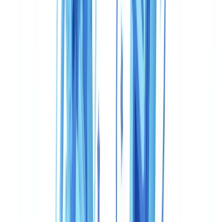
¿Se pueden utilizar CheckFile y Veriff juntos?
¿Es Veriff conforme al RGPD para su uso en la Unión
Europea?
¿Cuál es el coste real para 50.000 verificaciones al año?
¿Ofrece CheckFile verificación biométrica (selfie + liveness)?
¿Cuánto tiempo lleva integrar una de estas soluciones?
¿Qué solución elegir para una entidad sujeta a obligaciones
AML/PBC-FT?
Resumir este artículo con
ChatGPT
Claude
Perplexity
Gemini
Grok
CheckFile y Veriff responden a necesidades de verificación distintas.
Veriff destaca en la verificación de identidad biométrica con un
recorrido móvil rápido y fluido, diseñado para fintechs. CheckFile
cubre un espectro más amplio — documentos de identidad,
documentos comerciales, justificantes profesionales — con una
profundidad de detección de fraude documental y un anclaje