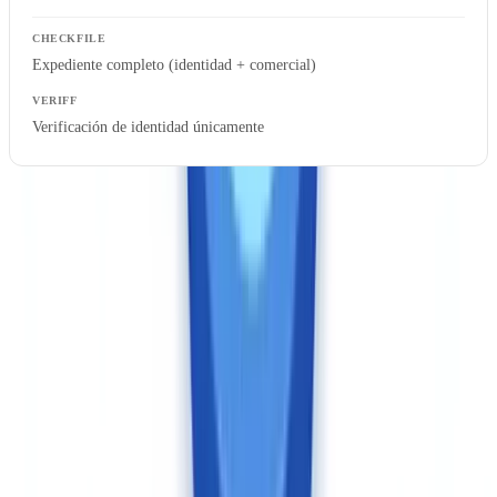
Expediente completo (identidad + comercial)
Verificación de identidad únicamente
Esta comparación no es del todo justa: Veriff incluye la biometría
(que CheckFile no ofrece), y CheckFile cubre los documentos
comerciales (que Veriff no procesa). El coste real depende de su
necesidad efectiva y del perímetro de obligaciones que deba cubrir
ante su autoridad nacional supervisora.
Cumplimiento normativo: anclaje local versus
cobertura internacional