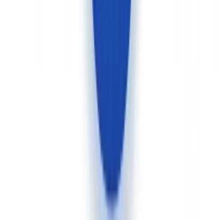
2024/1183
prevé la implantación del monedero de identidad digital
europeo para 2027, lo que facilitará los flujos transfronterizos —
pero mientras tanto, las restricciones de localización siguen siendo
una realidad para algunos sectores regulados. En ambos casos, las
entidades sujetas a obligaciones deben asegurarse de que su
autoridad nacional supervisora acepte la documentación de
cumplimiento generada por el proveedor.
Casos de uso: ¿quién debería elegir qué?
Fintech con onboarding móvil para público general
Ventaja Veriff.
El flujo selfie + documento con detección de vida,
los SDKs móviles nativos y la optimización de la tasa de conversión
son el terreno natural de Veriff. Los neobancos, aplicaciones de