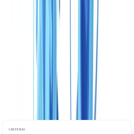
regulatorio europeo nativo. Este comparativo presenta los datos uno
junto a otro para que pueda elegir con conocimiento de causa.
Este artículo se proporciona únicamente con fines informativos y no
constituye asesoramiento jurídico, financiero ni regulatorio. Los
datos relativos a Veriff provienen de fuentes públicas (sitio del editor,
informes de analistas, documentación técnica) consultadas en mayo
de 2026. Consulte a un profesional cualificado para obtener
orientación adaptada a su situación.
Tabla comparativa: CheckFile vs Veriff de un
vistazo