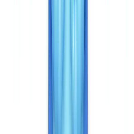
documentos, no un flujo selfie + documento único. La integración se
realiza por API REST con webhooks, sin SDK móvil nativo. Es una
elección de arquitectura: CheckFile se dirige a workflows back-
office e integraciones CRM/ERP, no a recorridos de consumidor en
móvil.
Si su prioridad es un recorrido móvil para el público general con
mínima fricción, Veriff está mejor posicionado. Si su prioridad es el
análisis de expedientes documentales completos en un workflow de
cumplimiento para entidades sujetas a obligaciones, CheckFile está
diseñado para ello.
Precios: dos modelos, dos órdenes de magnitud
El modelo económico diverge tanto como el perímetro funcional.