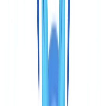
ante su autoridad nacional supervisora.
Cobertura documental: profundidad versus
especialización
CheckFile procesa más de 3.200 tipos de documentos en 24
idiomas. Esto incluye documentos de identidad (pasaportes, DNI,
permisos de conducir), pero también documentos comerciales y
justificantes profesionales: escrituras de constitución, certificados de
cuenta bancaria, nóminas, facturas de proveedores, certificados de
seguro, balances contables, recibos de alquiler. En nuestra base de
2,4 millones de documentos verificados, el 61 % de los documentos
enviados por entidades sujetas a obligaciones AML/PBC-FT son
documentos comerciales, no documentos de identidad.
Veriff se concentra en aproximadamente 400 tipos de documentos