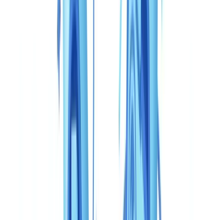
CheckFile vs Veriff: comparación
completa 2026
Comparación detallada CheckFile vs Veriff — funcionalidades,
precios, precisión, cumplimiento. Descubra qué solución de
verificación de identidad elegir en 2026.
El equipo CheckFile
·
6 de mayo de 2026
Índice
Tabla comparativa: CheckFile vs Veriff de un vistazo
Cobertura documental: profundidad versus especialización
Precisión y detección de fraude
Velocidad y experiencia de usuario
Precios: dos modelos, dos órdenes de magnitud