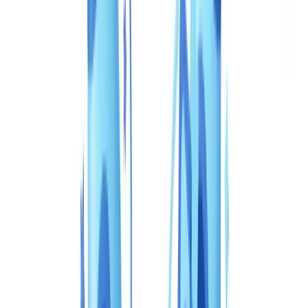
Americas
🇺🇸
United States
🇨🇦
Canada (EN)
🇨🇦
Canada (FR)
🇧🇷
Brasil
🇲🇽
México
Oceania
🇦🇺
Australia
Solicitar una demo
Inicio
Blog
CheckFile vs Veriff: comparación completa 2026
Guía
12
min
de lectura