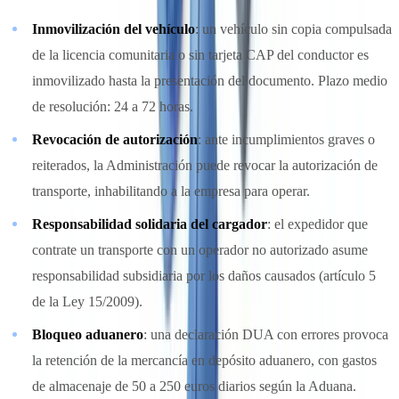
Inmovilización del vehículo
: un vehículo sin copia compulsada
de la licencia comunitaria o sin tarjeta CAP del conductor es
inmovilizado hasta la presentación del documento. Plazo medio
de resolución: 24 a 72 horas.
Revocación de autorización
: ante incumplimientos graves o
reiterados, la Administración puede revocar la autorización de
transporte, inhabilitando a la empresa para operar.
Responsabilidad solidaria del cargador
: el expedidor que
contrate un transporte con un operador no autorizado asume
responsabilidad subsidiaria por los daños causados (artículo 5
de la Ley 15/2009).
Bloqueo aduanero
: una declaración DUA con errores provoca
la retención de la mercancía en depósito aduanero, con gastos
de almacenaje de 50 a 250 euros diarios según la Aduana.