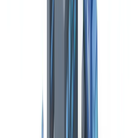
emisores y formatos normativos diferentes. Un solo documento
caducado o ausente puede suponer la inmovilización del vehículo,
una sanción de hasta 4.001 euros (infracción grave) o la revocación
de la autorización de transporte.
Según los datos del
Ministerio de Transportes y Movilidad
Sostenible
, la Inspección de Transporte Terrestre tramitó más de
38.000 expedientes sancionadores en 2024, de los cuales el 35 %
correspondieron a deficiencias documentales: autorizaciones
caducadas, ausencia de CAP o irregularidades en la carta de porte.
Esta realidad exige una gestión documental rigurosa, ya sea
mediante procesos internos o mediante soluciones de verificación
automatizada.
Este artículo se proporciona únicamente con fines informativos y no
constituye asesoramiento jurídico, financiero ni regulatorio.