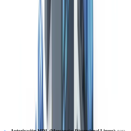
Consulte a un profesional cualificado para cuestiones relativas a su
situación específica.
Marco regulatorio del transporte en España
Autorización de transporte de mercancías
Toda empresa que realice transporte público de mercancías por
carretera con vehículos de más de 3,5 toneladas de masa máxima
autorizada (MMA) necesita una autorización administrativa
expedida por el órgano competente de la Comunidad Autónoma o,
para el transporte internacional, por la Dirección General de
Transporte Terrestre del Ministerio. Las modalidades principales
son:
Autorización MDL (Mercancías Discrecional Ligero)
: para