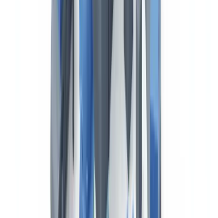
transporte de mercancías por carretera. Para el transporte nacional,
está regulada por la Ley 15/2009, de 11 de noviembre, del contrato
de transporte terrestre de mercancías. Para el transporte
internacional, el Convenio CMR de 1956 establece un formato
normalizado que incluye la identificación del remitente, el porteador,
el destinatario, la naturaleza de la mercancía, el peso y las
instrucciones de entrega.
La carta de porte constituye la prueba del contrato de transporte y
del estado de la mercancía en el momento de la carga. Su ausencia
es sancionable como infracción leve (hasta 400 euros) y dificulta la
resolución de reclamaciones por pérdida o avería.
Documentación aduanera: DUA y tránsito