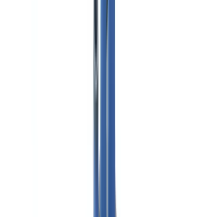
Americas
🇺🇸
United States
🇨🇦
Canada (EN)
🇨🇦
Canada (FR)
🇧🇷
Brasil
🇲🇽
México
Oceania
🇦🇺
Australia
Solicitar una demo
Inicio
Blog
Cumplimiento documental en transporte y logística
Industria
9
min
de lectura