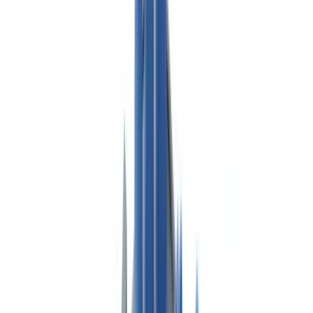
Cumplimiento documental en transporte
y logística
Cumplimiento documental en transporte y logística en España:
autorización de transporte, CAP, DUA aduanas
El equipo CheckFile
·
13 de febrero de 2026
Índice
Marco regulatorio del transporte en España
Autorización de transporte de mercancías
Certificado de Aptitud Profesional (CAP)
Carta de porte y CMR
Documentación aduanera: DUA y tránsito
Documento Único Administrativo (DUA)