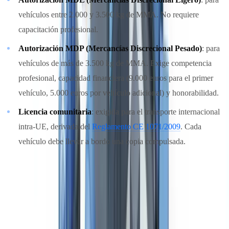
vehículos entre 2.000 y 3.500 kg de MMA. No requiere
capacitación profesional.
Autorización MDP (Mercancías Discrecional Pesado)
: para
vehículos de más de 3.500 kg de MMA. Exige competencia
profesional, capacidad financiera (9.000 euros para el primer
vehículo, 5.000 euros por vehículo adicional) y honorabilidad.
Licencia comunitaria
: exigida para el transporte internacional
intra-UE, derivada del
Reglamento CE 1071/2009
. Cada
vehículo debe llevar a bordo una copia compulsada.
La renovación de las autorizaciones está condicionada al
cumplimiento continuado de los requisitos y al visado periódico ante
el órgano competente.
Certificado de Aptitud Profesional (CAP)