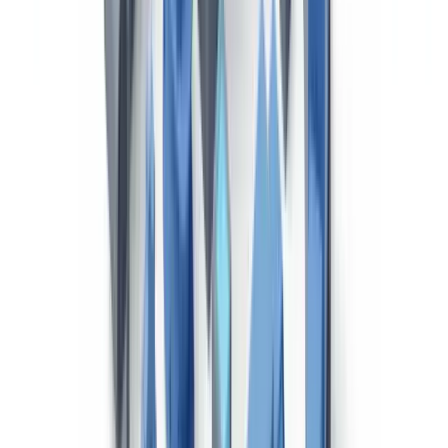
Documento Único Administrativo (DUA)
El DUA es el formulario utilizado para las declaraciones de
importación y exportación ante la
Agencia Tributaria
. Contiene 54
casillas con información sobre el número EORI del operador, la
clasificación arancelaria de la mercancía, el valor en aduana, el
origen y el régimen aduanero solicitado.
Desde la implantación del sistema AEAT de despacho telemático,
las declaraciones son obligatoriamente electrónicas, pero la empresa
debe conservar los justificantes documentales (facturas comerciales,
certificados de origen, licencias de importación) durante un mínimo
de 4 años conforme a la normativa tributaria general.
Tacógrafo digital y tarjeta de conductor