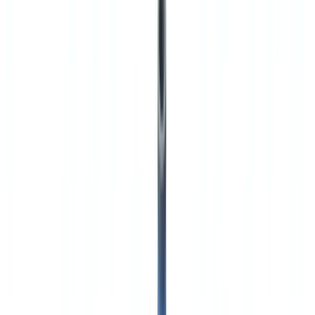
🇨🇭
Suisse
🇬🇧
United Kingdom
🇮🇪
Ireland
🇪🇸
España
🇵🇹
Portugal
🇳🇱
Nederland
🇩🇪
Deutschland
Americas
🇺🇸
United States
🇨🇦
Canada (EN)
🇨🇦
Canada (FR)
🇧🇷
Brasil
🇲🇽
México
Oceania
🇦🇺
Australia