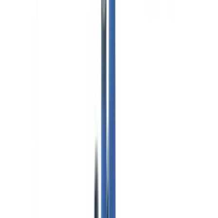
Caso de cliente
Tarifas
Seguridad
Comparativa
Blog
Recursos
Glosario
Guías por país
Checklists
Calculadora ROI
🇪🇸
ES
Europe
🇫🇷
France
🇧🇪
Belgique
🇨🇭
Suisse
🇬🇧
United Kingdom
🇮🇪
Ireland
🇪🇸
España
🇵🇹
Portugal
🇳🇱
Nederland
🇩🇪
Deutschland