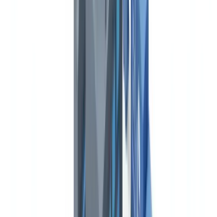
profesional
Qué ocurre si se contrata un transportista sin autorización
vigente
Cada cuánto tiempo hay que descargar los datos del tacógrafo
digital
Resumir este artículo con
ChatGPT
Claude
Perplexity
Gemini
Grok
El transporte de mercancías en España es uno de los sectores más
regulados de la economía, con un corpus normativo que abarca
desde las autorizaciones administrativas de explotación hasta los
documentos de control aduanero, pasando por las cualificaciones
profesionales de los conductores y los registros del tacógrafo digital.
Un operador de transporte por carretera que realice operaciones
internacionales debe gestionar entre 12 y 25 documentos distintos
por expedición, cada uno sujeto a plazos de validez, organismos