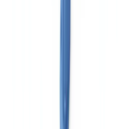
Automatizar la verificación documental en
transporte
La gestión manual de la conformidad documental para una flota de
40 vehículos con 60 conductores implica el seguimiento de más de
800 documentos individuales con fechas de caducidad escalonadas.
Los errores más frecuentes en procesos manuales son las
autorizaciones de transporte caducadas sin detectar (28 % de los
expedientes sancionadores según datos del Ministerio), las tarjetas
CAP vencidas y los registros de tacógrafo sin descargar dentro de
plazo.
Una solución de verificación documental automatizada como
CheckFile.ai
permite centralizar la recogida de documentos,