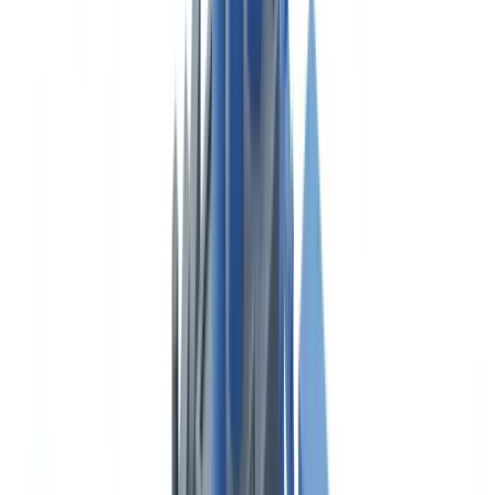
Tacógrafo digital y tarjeta de conductor
Documentos por modo de transporte
Riesgos concretos del incumplimiento
Automatizar la verificación documental en transporte
Véase también
Véase también
Pase a la acción
FAQ
Cuánto dura la autorización de transporte de mercancías en
España
Es obligatorio llevar la tarjeta CAP durante la conducción
profesional
Qué ocurre si se contrata un transportista sin autorización
vigente
Cada cuánto tiempo hay que descargar los datos del tacógrafo
digital
Índice