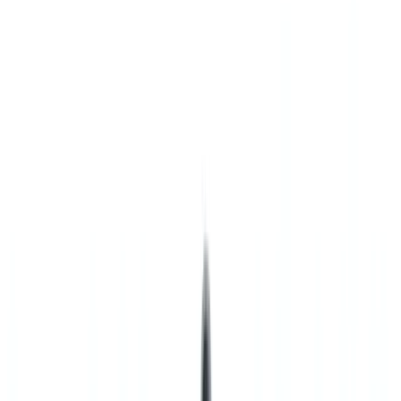
🇺🇸
United States
🇨🇦
Canada (EN)
🇨🇦
Canada (FR)
🇧🇷
Brasil
🇲🇽
México
Oceania
🇦🇺
Australia
Solicitar una demo
🇪🇸
ES
Europe
🇫🇷
France
🇧🇪
Belgique