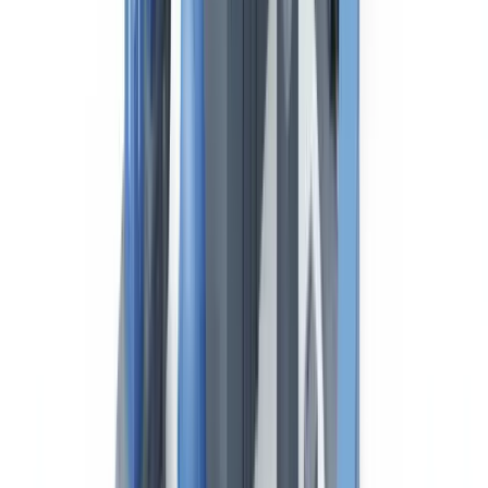
El CAP es la cualificación obligatoria para todos los conductores
profesionales de vehículos de transporte de mercancías de más de
3.500 kg de MMA y de viajeros de más de 9 plazas. Se obtiene
mediante la formación inicial (280 horas de curso y examen) o por la
formación continua (35 horas cada 5 años), de acuerdo con el Real
Decreto 1032/2007, que transpone la
Directiva 2003/59/CE
.
La tarjeta de cualificación del conductor (tarjeta CAP), expedida por
la DGT, debe ser portada por el conductor durante el ejercicio
profesional. Emplear a un conductor sin CAP vigente supone una
infracción grave sancionable con hasta 4.001 euros para la empresa.
Carta de porte y CMR
La carta de porte es el documento que formaliza el contrato de