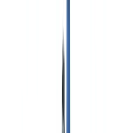
Sectores
Detección IA & Deepfake
Nuevo
Señales IA, sintéticos, deepfakes
Finanzas y Legal
Banca & KYC
Financiación & Leasing
Despachos contables
Bufetes
de abogados
Notarías
Servicios
Aseguradoras
Inmobiliario
Recursos Humanos
Automoción
Salud
Industria
Construcción
Transporte & Logística
Trabajo temporal & Selección