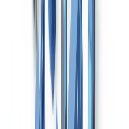
El tacógrafo digital es obligatorio para todos los vehículos de
transporte de mercancías de más de 3.500 kg de MMA desde 2006,
de conformidad con el Reglamento CE 561/2006. La tarjeta de
conductor, personal e intransferible, tiene una validez de 5 años y
registra los tiempos de conducción, descanso y disponibilidad.
Las empresas están obligadas a descargar los datos del tacógrafo
cada 90 días como máximo y los datos de la tarjeta de conductor
cada 28 días. El incumplimiento de estas obligaciones constituye
una infracción grave conforme a la Ley de Ordenación de los
Transportes Terrestres (LOTT).
Documentos por modo de transporte
La siguiente tabla identifica los documentos obligatorios según el
modo de transporte utilizado. Esta matriz permite evaluar