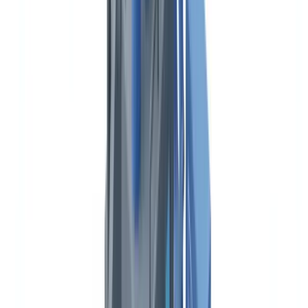
Marco regulatorio del transporte en España
Autorización de transporte de mercancías
Certificado de Aptitud Profesional (CAP)
Carta de porte y CMR
Documentación aduanera: DUA y tránsito
Documento Único Administrativo (DUA)
Tacógrafo digital y tarjeta de conductor
Documentos por modo de transporte
Riesgos concretos del incumplimiento
Automatizar la verificación documental en transporte
Véase también
Véase también
Pase a la acción
FAQ
Cuánto dura la autorización de transporte de mercancías en
España
Es obligatorio llevar la tarjeta CAP durante la conducción