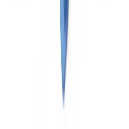
clasificarlos mediante OCR e inteligencia artificial, validar fechas de
vigencia y generar alertas de renovación antes del vencimiento. Para
la documentación aduanera, la validación cruzada entre el número
EORI, la partida arancelaria y el valor declarado reduce los riesgos
de retención en frontera.
Este enfoque forma parte de una estrategia más amplia de
conformidad sectorial. Nuestro
guía de verificación documental por
sector
detalla los desafíos de cada industria. Para empresas que
también gestionan subcontratistas en construcción, las exigencias
documentales presentan complejidades similares: consulte nuestro
artículo sobre
cumplimiento documental de subcontratistas en
construcción
. El proceso de verificación de entidades empresariales
(KYB) suele ser el prerrequisito para cualquier relación contractual
con un transportista: nuestra
guía KYB completa
detalla cada paso.