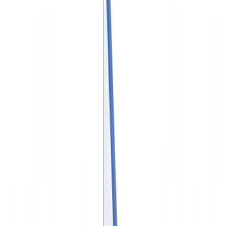
🇺🇸
United States
🇨🇦
Canada (EN)
🇨🇦
Canada (FR)
🇧🇷
Brasil
🇲🇽
México
Oceania
🇦🇺
Australia
Solicitar una demo
🇪🇸
ES
Europe
🇫🇷
France
🇧🇪
Belgique