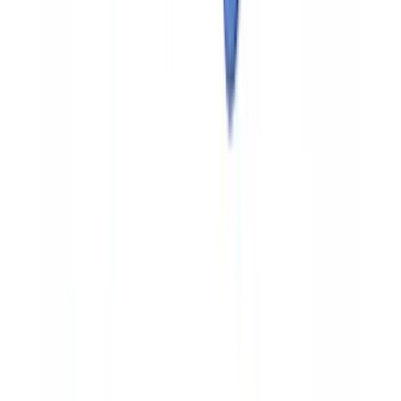
El coste de no detectar
Una aseguradora de tamaño medio que tramita 8.000 siniestros
anuales, con una tasa de fraude del 12 % y un importe medio de
fraude de 3.000 EUR, asume unas pérdidas de 2,88 millones de
euros si su tasa de detección es del 30 %. Al elevar la detección al
90 %, las pérdidas residuales se reducen a 288.000 EUR: un ahorro
neto de 2,59 millones de euros anuales.
Para una visión completa, consulte nuestra
guia verificacion
documental por sector
. Nuestro enfoque metodológico multicapa
combina análisis estructural, metadatos y validación cruzada,
calibrado para mantener un equilibrio óptimo entre cobertura de
detección y minimización de falsos positivos.