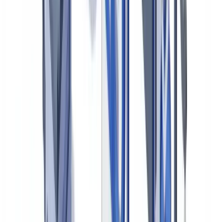
El coste de no detectar
Pase a la acción
FAQ
Qué porcentaje de siniestros contiene fraude documental en
España
La DGSFP exige herramientas específicas de detección de
fraude
Puede un sistema automatizado sustituir a los investigadores
de fraude
Cuánto tarda en implantarse un sistema de detección
automatizada
Cómo afecta la detección automatizada a los asegurados
legítimos
Automatice la detección de fraude en sus expedientes de
siniestros
Resumir este artículo con
ChatGPT
Claude
Perplexity
Gemini
Grok