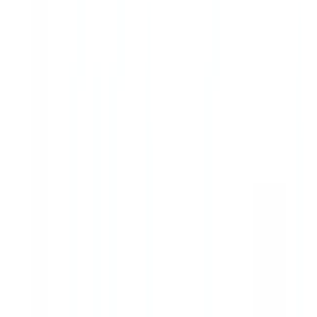
Qué porcentaje de siniestros contiene fraude documental en
España
Según UNESPA, entre el 10 % y el 15 % de los siniestros
declarados presentan alguna irregularidad documental. La cifra varía
según el ramo: automoción concentra el mayor volumen, mientras
que salud registra los importes más elevados por caso.
La DGSFP exige herramientas específicas de detección de
fraude
La DGSFP no impone una herramienta concreta, pero evalúa la
proporcionalidad de los controles internos respecto al perfil de riesgo
de cada entidad. La ausencia de mecanismos de detección
automatizada en aseguradoras con alto volumen de siniestros se