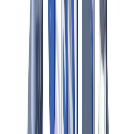
Detección manual frente a detección automatizada
Comparativa de rendimiento
Las capas de verificación automatizada
Integración en el flujo de gestión de siniestros
Cribado automático al ingreso
Conformidad regulatoria integrada
El coste de no detectar
Pase a la acción
FAQ
Qué porcentaje de siniestros contiene fraude documental en
España
La DGSFP exige herramientas específicas de detección de
fraude
Puede un sistema automatizado sustituir a los investigadores
de fraude
Cuánto tarda en implantarse un sistema de detección
automatizada
Cómo afecta la detección automatizada a los asegurados