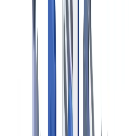
Americas
🇺🇸
United States
🇨🇦
Canada (EN)
🇨🇦
Canada (FR)
🇧🇷
Brasil
🇲🇽
México
Oceania
🇦🇺
Australia
Solicitar una demo
Inicio
Blog
Fraude documental en seguros: detección siniestros
Industria
10
min
de lectura