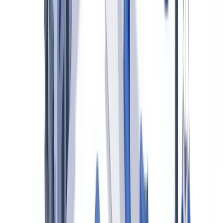
manipulados y certificados médicos falsificados constituyen las
pruebas materiales del fraude. Detectar estas manipulaciones exige
analizar los documentos en sí mismos, no solo la declaración del
asegurado. Este artículo examina la realidad del fraude documental
en el sector asegurador español, el marco regulador vigente, y las
herramientas de detección que multiplican por tres la tasa de
identificación.
El fraude documental en el ciclo de siniestros
El fraude documental se produce en todas las fases de la gestión de
un siniestro: desde la declaración inicial hasta la liquidación.
UNESPA estima que el coste medio del fraude por siniestro se
sitúa entre 2.500 y 4.000 EUR
, una cantidad que se traslada
directamente a las primas del conjunto de los asegurados.