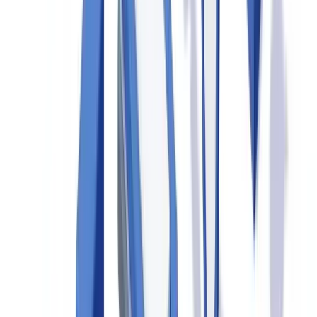
Los ramos más afectados son automóviles (55 % de los fraudes
detectados), multirriesgos del hogar (25 %) y salud (15 %). El fraude
en automóviles es el más frecuente por volumen, pero los siniestros
de salud presentan importes medios superiores. Las
cifras clave del
fraude documental
detallan la evolución de estos datos en el
contexto español.
Documentos más vulnerables
Los documentos con mayor riesgo de manipulación son los que
presentan menor estandarización: presupuestos de talleres y
proveedores locales (sin formato normalizado), facturas de
sustitución de bienes (valoración subjetiva), partes amistosos
(autodeclarativos) e informes periciales privados. La dificultad para
verificar estos documentos manualmente explica que sean los
preferidos por los defraudadores.