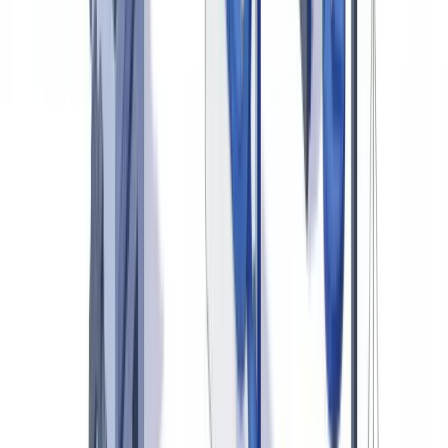
El fraude al seguro en España supera los 800 millones de euros
anuales. Según los datos publicados por
UNESPA (Unión Española
de Entidades Aseguradoras y Reaseguradoras)
, entre el 10 % y el 15
% de los siniestros declarados contienen algún tipo de irregularidad
documental. La cifra oficial solo recoge los fraudes detectados. El
sector reconoce que la tasa de detección manual ronda el 30-35 %,
lo que implica que la mayoría de las manipulaciones documentales
no se identifican nunca.
Para profundizar, consulte
Como verificar un certificado del
Registro Mercantil
.
El fraude documental es el mecanismo técnico que sostiene casi
todas las formas de fraude al seguro. Un asegurado no se limita a
inventar un siniestro: fabrica o altera documentos para justificarlo.
Facturas infladas, presupuestos ficticios, partes de daños