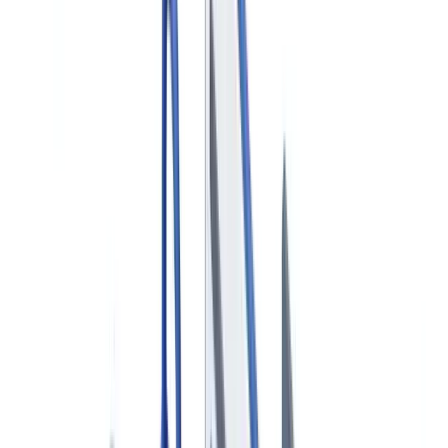
Sectores
Detección IA & Deepfake
Nuevo
Señales IA, sintéticos, deepfakes
Finanzas y Legal
Banca & KYC
Financiación & Leasing
Despachos contables
Bufetes
de abogados
Notarías
Servicios
Aseguradoras
Inmobiliario
Recursos Humanos
Automoción
Salud
Industria
Construcción
Transporte & Logística
Trabajo temporal & Selección