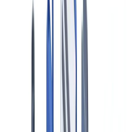
Caso de cliente
Tarifas
Seguridad
Comparativa
Blog
Recursos
Glosario
Guías por país
Checklists
Calculadora ROI
🇪🇸
ES
Europe
🇫🇷
France
🇧🇪
Belgique
🇨🇭
Suisse
🇬🇧
United Kingdom
🇮🇪
Ireland
🇪🇸
España
🇵🇹
Portugal
🇳🇱
Nederland
🇩🇪
Deutschland