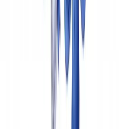
Solicitar un piloto gratuito
Integración en el flujo de gestión de siniestros
La automatización no sustituye al tramitador. Transforma su función:
en lugar de revisar cada documento manualmente, se concentra en
los expedientes señalados por el sistema. El modelo funciona en tres
niveles.
Cribado automático al ingreso
Todos los documentos se analizan automáticamente en el momento
de su recepción. Cada documento recibe una puntuación de riesgo.
Los expedientes se clasifican en tres categorías: verde (sin
anomalías, tramitación acelerada), naranja (anomalía menor, revisión