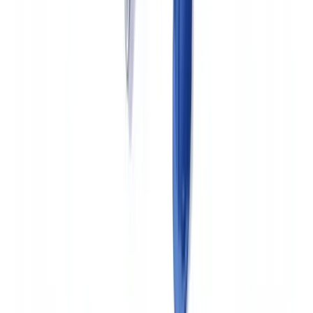
focalizada) y rojo (indicios de fraude, investigación en profundidad).
Este modelo permite tramitar entre el 60 % y el 70 % de los
expedientes sin intervención manual en la fase de verificación
documental, concentrando los recursos en el 10-15 % de
expedientes con mayor riesgo.
Conformidad regulatoria integrada
Cada verificación genera un informe de auditoría con sello temporal,
exportable en caso de inspección de la DGSFP. El informe detalla
los controles efectuados, los resultados obtenidos, las puntuaciones
de riesgo y las decisiones adoptadas. Esta trazabilidad automática
responde a las exigencias regulatorias sin carga administrativa
adicional.