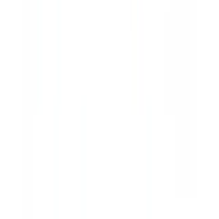
Pase a la acción
CheckFile procesa volúmenes industriales de documentos regulados
en 24 idiomas OCR y 32 jurisdicciones. Pruebe la plataforma con
sus propios documentos: resultados en 48h.
Solicitar un piloto gratuito
Para situar estas señales en un enfoque dedicado, consulte
la
detección de documentos generados por IA y deepfakes
, como
complemento de sus controles existentes.
FAQ