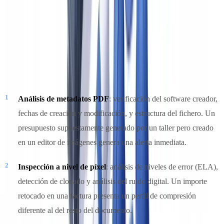
manualmente en un tiempo razonable.
Las capas de verificación automatizada
Un sistema de detección eficaz combina cinco niveles
complementarios de análisis:
Análisis de metadatos PDF
: verificación del software creador,
fechas de creación y modificación, y estructura del fichero. Un
presupuesto supuestamente generado por un taller pero creado
en un editor de imágenes genera una alerta inmediata.
Inspección a nivel de píxel
: análisis de niveles de error (ELA),
detección de clonado y análisis del ruido digital. Un importe
retocado en una factura presenta un perfil de compresión
diferente al del resto del documento.