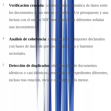
Verificación cruzada
: confrontación automática de datos entre
los documentos de un mismo expediente. Un presupuesto y una
factura con el mismo NIF pero direcciones diferentes señalan
una inconsistencia.
Análisis de coherencia
: comparación de importes declarados
con bases de datos de precios de referencia y baremos
sectoriales.
Detección de duplicados
: identificación de documentos
idénticos o casi idénticos presentados en expedientes diferentes,
incluso tras rotación, recorte o modificación menor.
¿Listo para automatizar sus verificaciones?
Piloto gratuito con sus propios documentos. Resultados en 48h.