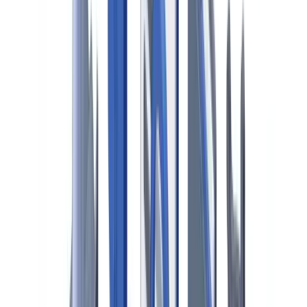
Fraude documental en seguros: detección
siniestros
Cómo detectar el fraude documental en seguros: métodos de
verificación de siniestros
El equipo CheckFile
·
4 de febrero de 2026
Índice
El fraude documental en el ciclo de siniestros
Tipologías de fraude más frecuentes
Documentos más vulnerables
Marco regulador español
La DGSFP y sus expectativas
Sanciones y consecuencias