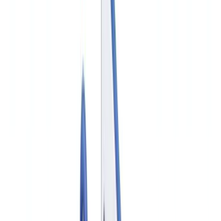
🇨🇭
Suisse
🇬🇧
United Kingdom
🇮🇪
Ireland
🇪🇸
España
🇵🇹
Portugal
🇳🇱
Nederland
🇩🇪
Deutschland
Americas
🇺🇸
United States
🇨🇦
Canada (EN)
🇨🇦
Canada (FR)
🇧🇷
Brasil
🇲🇽
México
Oceania
🇦🇺
Australia