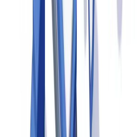
Marco regulador español
La normativa española establece obligaciones claras para las
aseguradoras en materia de prevención y detección del fraude.
La
Ley 20/2015, de 14 de julio, de ordenación, supervisión y
solvencia de las entidades aseguradoras y reaseguradoras, exige
a las compañías disponer de sistemas de control interno
adecuados a la naturaleza y complejidad de sus operaciones
(
Ley 20/2015
).
La DGSFP y sus expectativas
La
Dirección General de Seguros y Fondos de Pensiones (DGSFP)
supervisa el sector asegurador español y evalúa la adecuación de los
controles internos de las entidades. La DGSFP espera que las