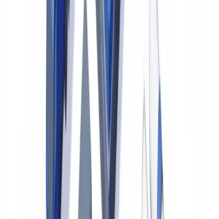
supera los 400 EUR. Para la aseguradora, los fallos en los controles
de detección pueden derivar en sanciones de la DGSFP, daño
reputacional y pérdidas económicas directas. UNESPA cifra el
impacto total del fraude no detectado en más de 500 millones de
euros anuales para el sector.
Detección manual frente a detección automatizada
La verificación manual de documentos en siniestros tiene
limitaciones inherentes. Un tramitador medio gestiona entre 12 y 20
expedientes diarios, cada uno con 4 a 10 documentos. El tiempo
dedicado a la revisión de cada documento es de 2 a 5 minutos,
insuficiente para identificar manipulaciones digitales sofisticadas.
Comparativa de rendimiento