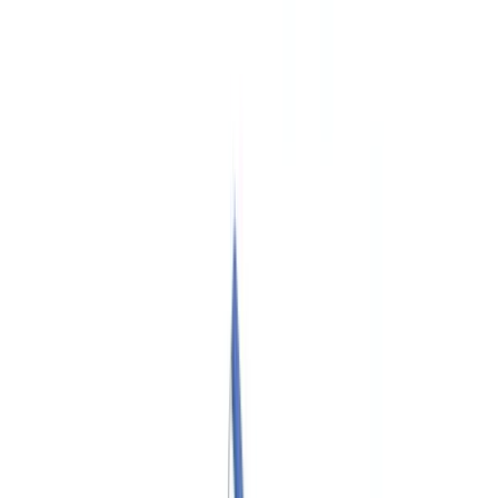
Checklists
Calculadora ROI
🇪🇸
ES
Europe
🇫🇷
France
🇧🇪
Belgique
🇨🇭
Suisse
🇬🇧
United Kingdom
🇮🇪
Ireland
🇪🇸
España
🇵🇹
Portugal
🇳🇱
Nederland
🇩🇪
Deutschland
Americas