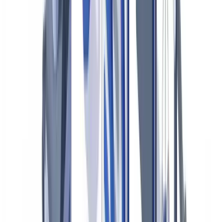
legítimos
Automatice la detección de fraude en sus expedientes de
siniestros
Índice
El fraude documental en el ciclo de siniestros
Tipologías de fraude más frecuentes
Documentos más vulnerables
Marco regulador español
La DGSFP y sus expectativas
Sanciones y consecuencias
Detección manual frente a detección automatizada
Comparativa de rendimiento
Las capas de verificación automatizada
Integración en el flujo de gestión de siniestros
Cribado automático al ingreso
Conformidad regulatoria integrada