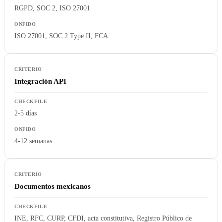
RGPD, SOC 2, ISO 27001
ISO 27001, SOC 2 Type II, FCA
Integración API
2-5 días
4-12 semanas
Documentos mexicanos
INE, RFC, CURP, CFDI, acta constitutiva, Registro Público de