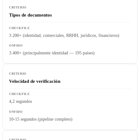
Tipos de documentos
3.200+ (identidad, comerciales, RRHH, jurídicos, financieros)
3.400+ (principalmente identidad — 195 países)
Velocidad de verificación
4,2 segundos
10-15 segundos (pipeline completo)