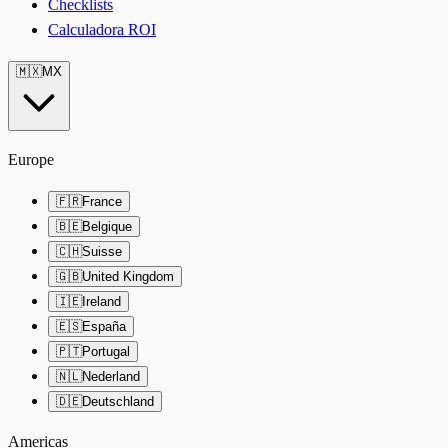
Checklists
Calculadora ROI
🇲🇽
MX
Europe
🇫🇷
France
🇧🇪
Belgique
🇨🇭
Suisse
🇬🇧
United Kingdom
🇮🇪
Ireland
🇪🇸
España
🇵🇹
Portugal
🇳🇱
Nederland
🇩🇪
Deutschland
Americas