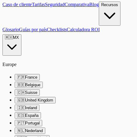
Caso de cliente
Tarifas
Seguridad
Comparativa
Blog
Recursos
Glosario
Guías por país
Checklists
Calculadora ROI
🇲🇽
MX
Europe
🇫🇷
France
🇧🇪
Belgique
🇨🇭
Suisse
🇬🇧
United Kingdom
🇮🇪
Ireland
🇪🇸
España
🇵🇹
Portugal
🇳🇱
Nederland