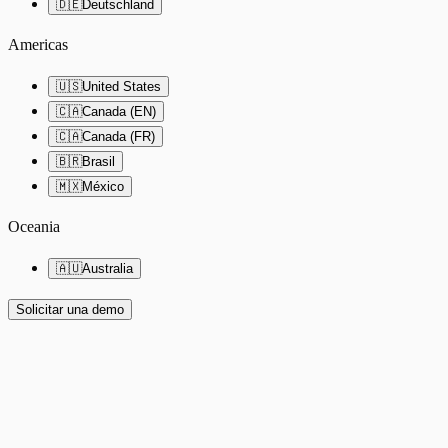
🇩🇪
Deutschland
Americas
🇺🇸
United States
🇨🇦
Canada (EN)
🇨🇦
Canada (FR)
🇧🇷
Brasil
🇲🇽
México
Oceania
🇦🇺
Australia
Solicitar una demo