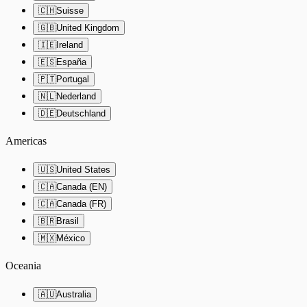
🇨🇭
Suisse
🇬🇧
United Kingdom
🇮🇪
Ireland
🇪🇸
España
🇵🇹
Portugal
🇳🇱
Nederland
🇩🇪
Deutschland
Americas
🇺🇸
United States
🇨🇦
Canada (EN)
🇨🇦
Canada (FR)
🇧🇷
Brasil
🇲🇽
México
Oceania
🇦🇺
Australia