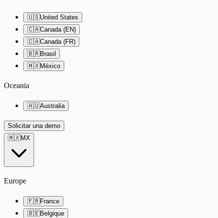
🇺🇸
United States
🇨🇦
Canada (EN)
🇨🇦
Canada (FR)
🇧🇷
Brasil
🇲🇽
México
Oceania
🇦🇺
Australia
Solicitar una demo
🇲🇽
MX
Europe
🇫🇷
France
🇧🇪
Belgique