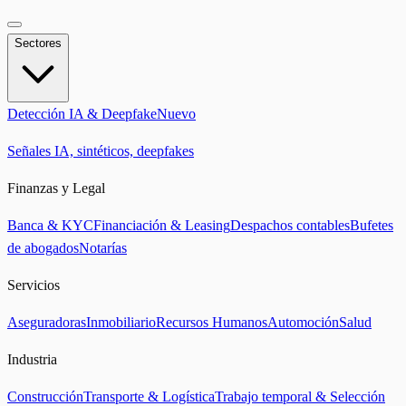
Sectores
Detección IA & Deepfake
Nuevo
Señales IA, sintéticos, deepfakes
Finanzas y Legal
Banca & KYC
Financiación & Leasing
Despachos contables
Bufetes
de abogados
Notarías
Servicios
Aseguradoras
Inmobiliario
Recursos Humanos
Automoción
Salud
Industria
Construcción
Transporte & Logística
Trabajo temporal & Selección