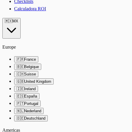
Checklists
Calculadora ROI
🇲🇽
MX
Europe
🇫🇷
France
🇧🇪
Belgique
🇨🇭
Suisse
🇬🇧
United Kingdom
🇮🇪
Ireland
🇪🇸
España
🇵🇹
Portugal
🇳🇱
Nederland
🇩🇪
Deutschland
Americas