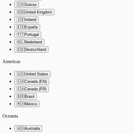
🇨🇭
Suisse
🇬🇧
United Kingdom
🇮🇪
Ireland
🇪🇸
España
🇵🇹
Portugal
🇳🇱
Nederland
🇩🇪
Deutschland
Americas
🇺🇸
United States
🇨🇦
Canada (EN)
🇨🇦
Canada (FR)
🇧🇷
Brasil
🇲🇽
México
Oceania
🇦🇺
Australia