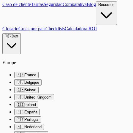
Caso de cliente
Tarifas
Seguridad
Comparativa
Blog
Recursos
Glosario
Guías por país
Checklists
Calculadora ROI
🇲🇽
MX
Europe
🇫🇷
France
🇧🇪
Belgique
🇨🇭
Suisse
🇬🇧
United Kingdom
🇮🇪
Ireland
🇪🇸
España
🇵🇹
Portugal
🇳🇱
Nederland