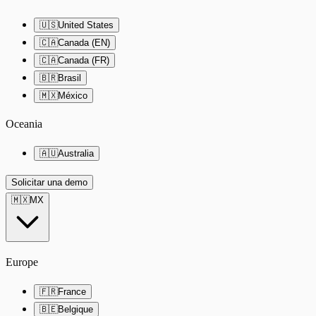
🇺🇸
United States
🇨🇦
Canada (EN)
🇨🇦
Canada (FR)
🇧🇷
Brasil
🇲🇽
México
Oceania
🇦🇺
Australia
Solicitar una demo
🇲🇽
MX
Europe
🇫🇷
France
🇧🇪
Belgique