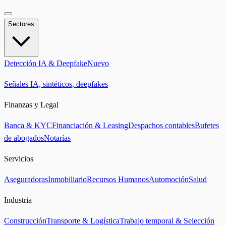
Sectores
Detección IA & Deepfake
Nuevo
Señales IA, sintéticos, deepfakes
Finanzas y Legal
Banca & KYC
Financiación & Leasing
Despachos contables
Bufetes
de abogados
Notarías
Servicios
Aseguradoras
Inmobiliario
Recursos Humanos
Automoción
Salud
Industria
Construcción
Transporte & Logística
Trabajo temporal & Selección