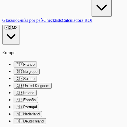
Glosario
Guías por país
Checklists
Calculadora ROI
🇲🇽
MX
Europe
🇫🇷
France
🇧🇪
Belgique
🇨🇭
Suisse
🇬🇧
United Kingdom
🇮🇪
Ireland
🇪🇸
España
🇵🇹
Portugal
🇳🇱
Nederland
🇩🇪
Deutschland