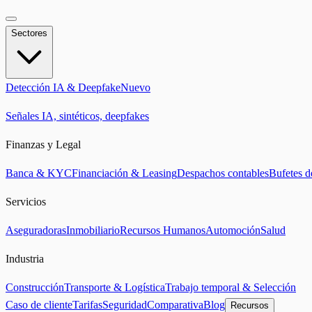
Sectores
Detección IA & Deepfake
Nuevo
Señales IA, sintéticos, deepfakes
Finanzas y Legal
Banca & KYC
Financiación & Leasing
Despachos contables
Bufetes 
Servicios
Aseguradoras
Inmobiliario
Recursos Humanos
Automoción
Salud
Industria
Construcción
Transporte & Logística
Trabajo temporal & Selección
Caso de cliente
Tarifas
Seguridad
Comparativa
Blog
Recursos