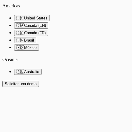
Americas
🇺🇸
United States
🇨🇦
Canada (EN)
🇨🇦
Canada (FR)
🇧🇷
Brasil
🇲🇽
México
Oceania
🇦🇺
Australia
Solicitar una demo