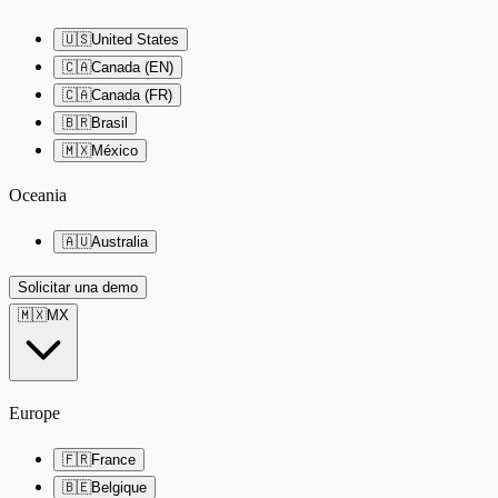
🇺🇸
United States
🇨🇦
Canada (EN)
🇨🇦
Canada (FR)
🇧🇷
Brasil
🇲🇽
México
Oceania
🇦🇺
Australia
Solicitar una demo
🇲🇽
MX
Europe
🇫🇷
France
🇧🇪
Belgique