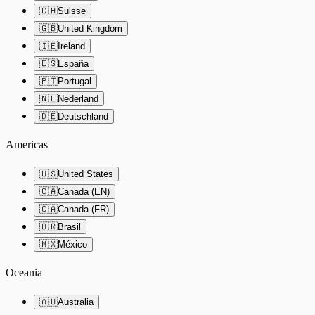
🇨🇭
Suisse
🇬🇧
United Kingdom
🇮🇪
Ireland
🇪🇸
España
🇵🇹
Portugal
🇳🇱
Nederland
🇩🇪
Deutschland
Americas
🇺🇸
United States
🇨🇦
Canada (EN)
🇨🇦
Canada (FR)
🇧🇷
Brasil
🇲🇽
México
Oceania
🇦🇺
Australia