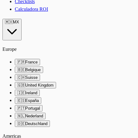
Checklists
Calculadora ROI
🇲🇽
MX
Europe
🇫🇷
France
🇧🇪
Belgique
🇨🇭
Suisse
🇬🇧
United Kingdom
🇮🇪
Ireland
🇪🇸
España
🇵🇹
Portugal
🇳🇱
Nederland
🇩🇪
Deutschland
Americas