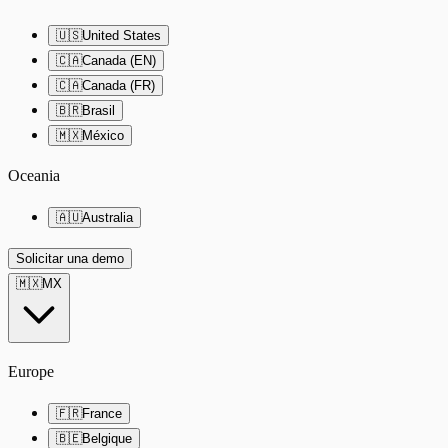
🇺🇸
United States
🇨🇦
Canada (EN)
🇨🇦
Canada (FR)
🇧🇷
Brasil
🇲🇽
México
Oceania
🇦🇺
Australia
Solicitar una demo
🇲🇽
MX
Europe
🇫🇷
France
🇧🇪
Belgique