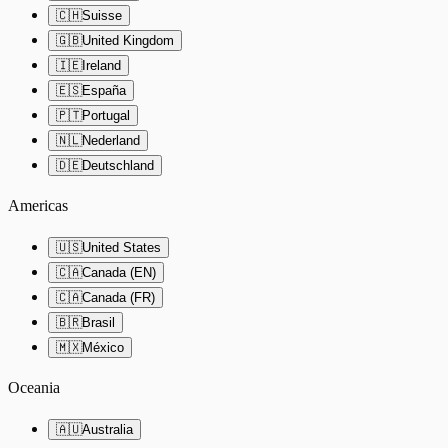
🇨🇭
Suisse
🇬🇧
United Kingdom
🇮🇪
Ireland
🇪🇸
España
🇵🇹
Portugal
🇳🇱
Nederland
🇩🇪
Deutschland
Americas
🇺🇸
United States
🇨🇦
Canada (EN)
🇨🇦
Canada (FR)
🇧🇷
Brasil
🇲🇽
México
Oceania
🇦🇺
Australia