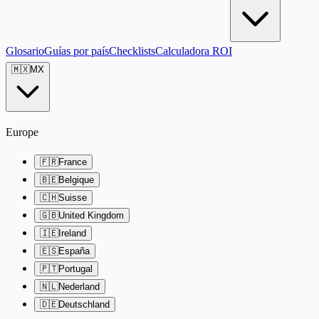
Glosario
Guías por país
Checklists
Calculadora ROI
🇲🇽
MX
Europe
🇫🇷
France
🇧🇪
Belgique
🇨🇭
Suisse
🇬🇧
United Kingdom
🇮🇪
Ireland
🇪🇸
España
🇵🇹
Portugal
🇳🇱
Nederland
🇩🇪
Deutschland