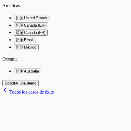
Americas
🇺🇸
United States
🇨🇦
Canada (EN)
🇨🇦
Canada (FR)
🇧🇷
Brasil
🇲🇽
México
Oceania
🇦🇺
Australia
Solicitar una demo
Todos los casos de éxito