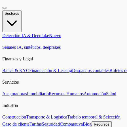
Sectores
Detección IA & Deepfake
Nuevo
Señales IA, sintéticos, deepfakes
Finanzas y Legal
Banca & KYC
Financiación & Leasing
Despachos contables
Bufetes 
Servicios
Aseguradoras
Inmobiliario
Recursos Humanos
Automoción
Salud
Industria
Construcción
Transporte & Logística
Trabajo temporal & Selección
Caso de cliente
Tarifas
Seguridad
Comparativa
Blog
Recursos