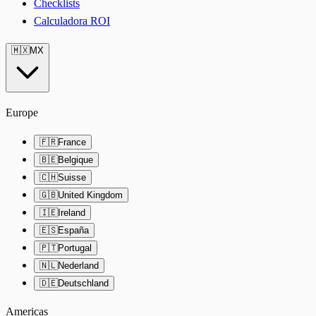
Checklists
Calculadora ROI
🇲🇽
MX
Europe
🇫🇷
France
🇧🇪
Belgique
🇨🇭
Suisse
🇬🇧
United Kingdom
🇮🇪
Ireland
🇪🇸
España
🇵🇹
Portugal
🇳🇱
Nederland
🇩🇪
Deutschland
Americas