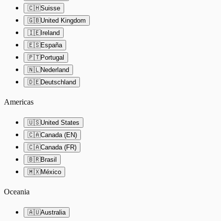
🇨🇭
Suisse
🇬🇧
United Kingdom
🇮🇪
Ireland
🇪🇸
España
🇵🇹
Portugal
🇳🇱
Nederland
🇩🇪
Deutschland
Americas
🇺🇸
United States
🇨🇦
Canada (EN)
🇨🇦
Canada (FR)
🇧🇷
Brasil
🇲🇽
México
Oceania
🇦🇺
Australia