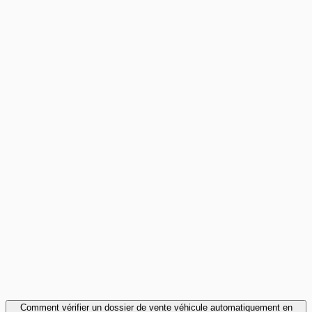
La vérification documentaire manuelle coûte 5 à 15 euros
par dossier. Découvrez comment l'automatisation par IA
réduit de 90% le temps et les coûts de...
Lire l'article
guide
17
min
Choisir sa solution de validation documentaire IA
Comparatif logiciel KYC 2026 : 8 critères pour choisir la
meilleure solution de validation documentaire IA, grille de
maturité
Lire l'article
Comment vérifier un dossier de vente véhicule automatiquement en