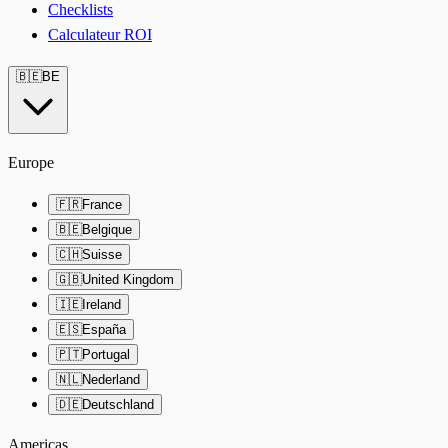
Checklists
Calculateur ROI
🇧🇪
BE
Europe
🇫🇷
France
🇧🇪
Belgique
🇨🇭
Suisse
🇬🇧
United Kingdom
🇮🇪
Ireland
🇪🇸
España
🇵🇹
Portugal
🇳🇱
Nederland
🇩🇪
Deutschland
Americas