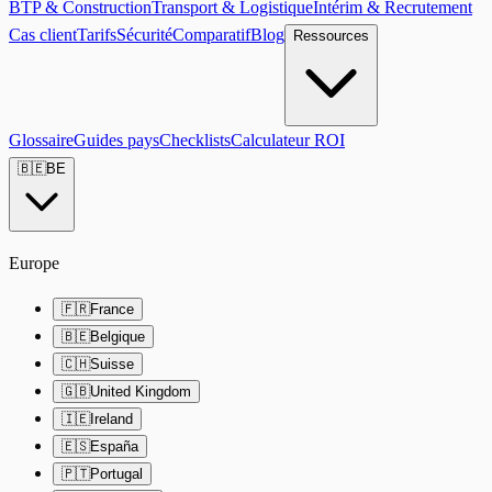
BTP & Construction
Transport & Logistique
Intérim & Recrutement
Cas client
Tarifs
Sécurité
Comparatif
Blog
Ressources
Glossaire
Guides pays
Checklists
Calculateur ROI
🇧🇪
BE
Europe
🇫🇷
France
🇧🇪
Belgique
🇨🇭
Suisse
🇬🇧
United Kingdom
🇮🇪
Ireland
🇪🇸
España
🇵🇹
Portugal