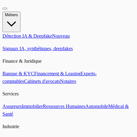
Métiers
Détection IA & Deepfake
Nouveau
Signaux IA, synthétiques, deepfakes
Finance & Juridique
Banque & KYC
Financement & Leasing
Experts-
comptables
Cabinets d'avocats
Notaires
Services
Assureurs
Immobilier
Ressources Humaines
Automobile
Médical &
Santé
Industrie