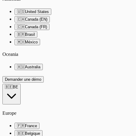
🇺🇸
United States
🇨🇦
Canada (EN)
🇨🇦
Canada (FR)
🇧🇷
Brasil
🇲🇽
México
Oceania
🇦🇺
Australia
Demander une démo
🇧🇪
BE
Europe
🇫🇷
France
🇧🇪
Belgique