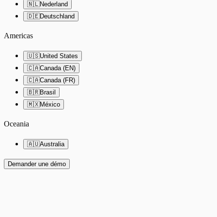
🇳🇱
Nederland
🇩🇪
Deutschland
Americas
🇺🇸
United States
🇨🇦
Canada (EN)
🇨🇦
Canada (FR)
🇧🇷
Brasil
🇲🇽
México
Oceania
🇦🇺
Australia
Demander une démo