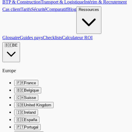
BTP & Construction
Transport & Logistique
Intérim & Recrutement
Cas client
Tarifs
Sécurité
Comparatif
Blog
Ressources
Glossaire
Guides pays
Checklists
Calculateur ROI
🇧🇪
BE
Europe
🇫🇷
France
🇧🇪
Belgique
🇨🇭
Suisse
🇬🇧
United Kingdom
🇮🇪
Ireland
🇪🇸
España
🇵🇹
Portugal