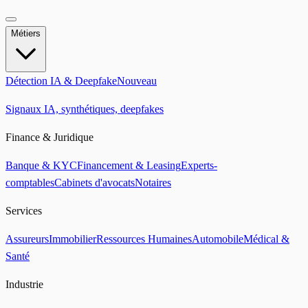
Métiers
Détection IA & Deepfake
Nouveau
Signaux IA, synthétiques, deepfakes
Finance & Juridique
Banque & KYC
Financement & Leasing
Experts-
comptables
Cabinets d'avocats
Notaires
Services
Assureurs
Immobilier
Ressources Humaines
Automobile
Médical &
Santé
Industrie