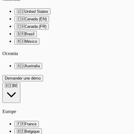
🇺🇸
United States
🇨🇦
Canada (EN)
🇨🇦
Canada (FR)
🇧🇷
Brasil
🇲🇽
México
Oceania
🇦🇺
Australia
Demander une démo
🇧🇪
BE
Europe
🇫🇷
France
🇧🇪
Belgique