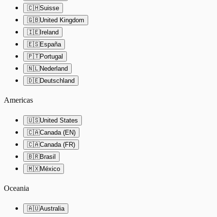
🇨🇭
Suisse
🇬🇧
United Kingdom
🇮🇪
Ireland
🇪🇸
España
🇵🇹
Portugal
🇳🇱
Nederland
🇩🇪
Deutschland
Americas
🇺🇸
United States
🇨🇦
Canada (EN)
🇨🇦
Canada (FR)
🇧🇷
Brasil
🇲🇽
México
Oceania
🇦🇺
Australia