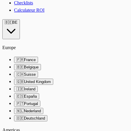
Checklists
Calculateur ROI
🇧🇪
BE
Europe
🇫🇷
France
🇧🇪
Belgique
🇨🇭
Suisse
🇬🇧
United Kingdom
🇮🇪
Ireland
🇪🇸
España
🇵🇹
Portugal
🇳🇱
Nederland
🇩🇪
Deutschland
Americas