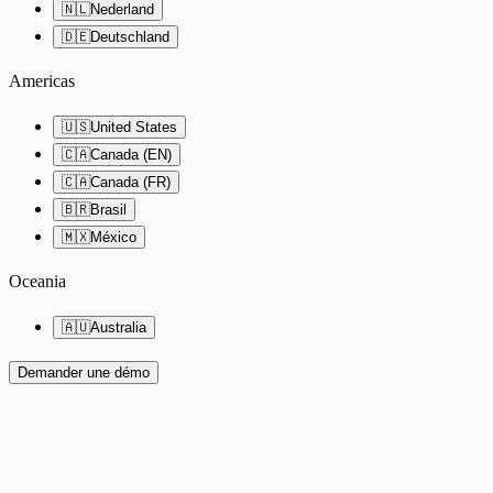
🇳🇱
Nederland
🇩🇪
Deutschland
Americas
🇺🇸
United States
🇨🇦
Canada (EN)
🇨🇦
Canada (FR)
🇧🇷
Brasil
🇲🇽
México
Oceania
🇦🇺
Australia
Demander une démo