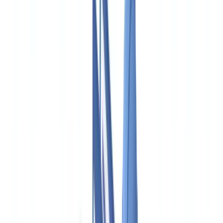
🇨🇭
Suisse
🇬🇧
United Kingdom
🇮🇪
Ireland
🇪🇸
España
🇵🇹
Portugal
🇳🇱
Nederland
🇩🇪
Deutschland
Americas
🇺🇸
United States
🇨🇦
Canada (EN)
🇨🇦
Canada (FR)
🇧🇷
Brasil
🇲🇽
México
Oceania
🇦🇺
Australia