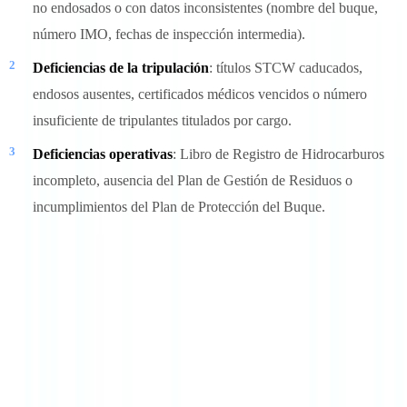
no endosados o con datos inconsistentes (nombre del buque,
número IMO, fechas de inspección intermedia).
Deficiencias de la tripulación
: títulos STCW caducados,
endosos ausentes, certificados médicos vencidos o número
insuficiente de tripulantes titulados por cargo.
Deficiencias operativas
: Libro de Registro de Hidrocarburos
incompleto, ausencia del Plan de Gestión de Residuos o
incumplimientos del Plan de Protección del Buque.
Una sola deficiencia que afecte a la seguridad o la prevención de la
contaminación puede justificar la retención del buque. La retención
se mantiene hasta que la deficiencia es subsanada y verificada por el
inspector PSC o por la Administración de pabellón.
Validez y renovación: puntos críticos del ciclo