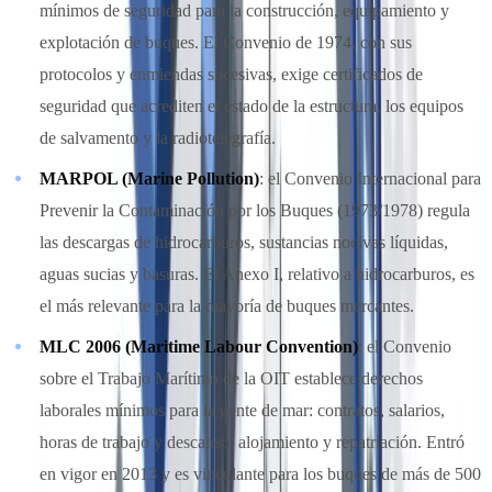
mínimos de seguridad para la construcción, equipamiento y
explotación de buques. El Convenio de 1974, con sus
protocolos y enmiendas sucesivas, exige certificados de
seguridad que acrediten el estado de la estructura, los equipos
de salvamento y la radiotelegrafía.
MARPOL (Marine Pollution)
: el Convenio Internacional para
Prevenir la Contaminación por los Buques (1973/1978) regula
las descargas de hidrocarburos, sustancias nocivas líquidas,
aguas sucias y basuras. El Anexo I, relativo a hidrocarburos, es
el más relevante para la mayoría de buques mercantes.
MLC 2006 (Maritime Labour Convention)
: el Convenio
sobre el Trabajo Marítimo de la OIT establece derechos
laborales mínimos para la gente de mar: contratos, salarios,
horas de trabajo y descanso, alojamiento y repatriación. Entró
en vigor en 2013 y es vinculante para los buques de más de 500