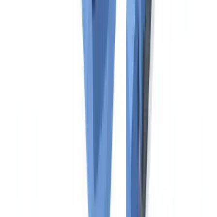
Hidrocarburos
El Certificado Internacional de Prevención de la Contaminación por
Hidrocarburos (IOPP) acredita que el buque cumple con los
requisitos del MARPOL Anexo I en cuanto a equipamiento para el
tratamiento de mezclas oleosas y aguas de sentina. Va acompañado
del Libro de Registro de Hidrocarburos (Partes I y II), en el que se
anotan todas las operaciones relacionadas con el manejo de
hidrocarburos, incluidas las transferencias en alta mar y las
operaciones de lastrado. El Libro de Registro debe conservarse a
bordo durante tres años tras la última anotación.
Verificación de la tripulación: STCW y
documentación de la gente de mar
La certificación de la tripulación es la segunda dimensión crítica de