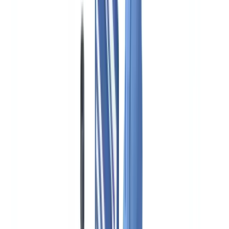
Sectores
Detección IA & Deepfake
Nuevo
Señales IA, sintéticos, deepfakes
Finanzas y Legal
Banca & KYC
Financiación & Leasing
Despachos contables
Bufetes
de abogados
Notarías
Servicios
Aseguradoras
Inmobiliario
Recursos Humanos
Automoción
Salud
Industria
Construcción
Transporte & Logística
Trabajo temporal & Selección