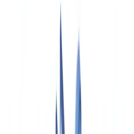
🇺🇸
United States
🇨🇦
Canada (EN)
🇨🇦
Canada (FR)
🇧🇷
Brasil
🇲🇽
México
Oceania
🇦🇺
Australia
Solicitar una demo
🇪🇸
ES
Europe
🇫🇷
France
🇧🇪
Belgique