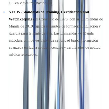
GT en viajes internacionales.
STCW (Standards of Training, Certification and
Watchkeeping)
: el Convenio de 1978, con las Enmiendas de
Manila de 2010, fija los requisitos de formación, titulación y
guardia para la gente de mar. Las Enmiendas de Manila
introdujeron nuevos títulos de seguridad básica, formación
avanzada en lucha contra incendios y certificados de aptitud
médica reforzados.
Certificados estatutarios obligatorios del buque
Los certificados que debe llevar a bordo un buque de navegación
internacional se clasifican en función del convenio que los ampara.
La siguiente tabla resume los más relevantes, su base legal, el
organismo emisor y la periodicidad de renovación: