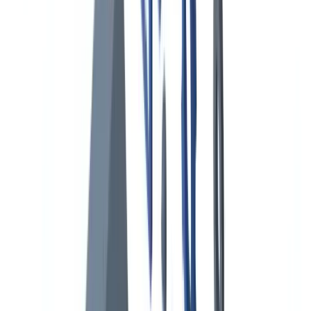
puerto
Industria
15
min
de lectura
Conformidad marítima: certificados de
buques, verificación de tripulación y
control de Estado rector del puerto
Guía práctica sobre documentación marítima obligatoria: certificados
SOLAS, ISM, ISPS, MARPOL y MLC, verificación de títulos
STCW de la tripulación e inspecciones del Paris MOU para
armadores y operadores en España.
El equipo CheckFile
·
22 de mayo de 2026
Índice