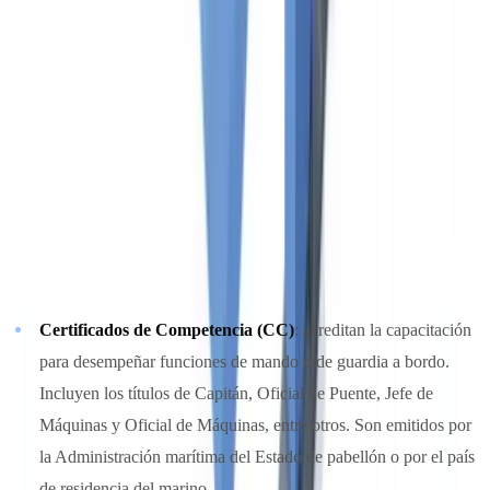
la conformidad marítima. Las Enmiendas de Manila al Convenio
STCW, en vigor desde el 1 de enero de 2012, introdujeron nuevas
obligaciones de formación y titulación que afectan a todos los
marinos que trabajen en buques sujetos al STCW.
Estructura de los títulos STCW
Los títulos STCW se dividen en certificados de competencia (CC) y
certificados de formación especial (CES):
Certificados de Competencia (CC)
: acreditan la capacitación
para desempeñar funciones de mando o de guardia a bordo.
Incluyen los títulos de Capitán, Oficial de Puente, Jefe de
Máquinas y Oficial de Máquinas, entre otros. Son emitidos por
la Administración marítima del Estado de pabellón o por el país
de residencia del marino.