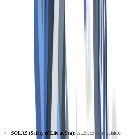
Este artículo se proporciona únicamente con fines informativos y no
constituye asesoramiento jurídico, financiero ni regulatorio. Las
referencias normativas son exactas a la fecha de publicación.
Consulte a un profesional cualificado para orientación adaptada a
su situación específica.
Marco regulatorio internacional de la
documentación marítima
La documentación de los buques se articula en torno a cuatro
convenios internacionales adoptados bajo el paraguas de la IMO y la
Organización Internacional del Trabajo (OIT):
SOLAS (Safety of Life at Sea)
: establece los requisitos