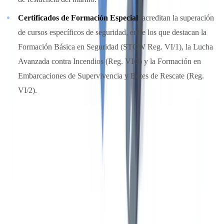
Certificados de Formación Especial
: acreditan la superación
de cursos específicos de seguridad, entre los que destacan la
Formación Básica en Seguridad (STCW Reg. VI/1), la Lucha
Avanzada contra Incendios (Reg. VI/3) y la Formación en
Embarcaciones de Supervivencia y Botes de Rescate (Reg.
VI/2).
Adicionalmente, los marinos deben disponer de un Documento de
Identidad de la Gente de Mar (DIGS) conforme al Convenio 185 de
la OIT, así como de un certificado de aptitud médica válido emitido
por un médico autorizado conforme a la Norma A1.2 del MLC
2006.
Reconocimiento mutuo y endosos