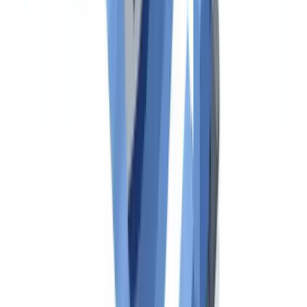
siendo efectivo. Un fallo en la auditoría intermedia puede dar lugar a
la suspensión del SMC, lo que equivale a la inmovilización
operativa del buque.
El Certificado ISPS y la Protección Marítima
El Código Internacional para la Protección de los Buques y de las
Instalaciones Portuarias (ISPS), incorporado al Capítulo XI-2 del
SOLAS tras los atentados del 11-S, exige que cada buque mantenga
un Plan de Protección del Buque aprobado por la Administración y
disponga de un Oficial de Protección del Buque (OPB) designado.
El Certificado Internacional de Protección del Buque acredita la
conformidad con estos requisitos y es verificado en cada escala en
instalaciones portuarias ISPS.
El Certificado IOPP y el Libro de Registro de