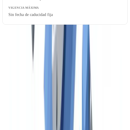
Sin fecha de caducidad fija
El Código ISM y el sistema de gestión de la seguridad
El Código Internacional de Gestión de la Seguridad (ISM),
incorporado al Capítulo IX del SOLAS, exige que toda compañía
naviera cuente con un Sistema de Gestión de la Seguridad (SGS)
certificado. El Documento de Cumplimiento (DOC) se expide a la
compañía, y el Certificado de Gestión de la Seguridad (SMC) se
expide al buque individual. Ambos deben estar a bordo y ser
presentados durante las inspecciones PSC.
Las auditorías intermedias del ISM, realizadas entre el segundo y el
tercer año de vigencia del certificado, verifican que el SGS sigue