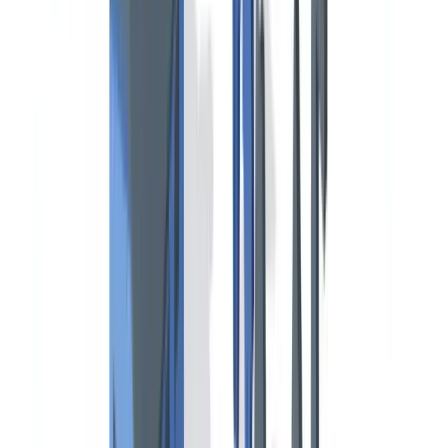
El Certificado IOPP y el Libro de Registro de Hidrocarburos
Verificación de la tripulación: STCW y documentación de la
gente de mar
Estructura de los títulos STCW
Reconocimiento mutuo y endosos
Inspecciones del Control del Estado Rector del Puerto (PSC)
Criterios de selección y régimen de inspección
Principales deficiencias documentales detectadas
Validez y renovación: puntos críticos del ciclo documental
Automatización de la verificación documental marítima
Pase a la acción
Preguntas frecuentes
¿Cuánto tiempo puede permanecer retenido un buque tras una
inspección PSC?
¿Qué diferencia hay entre el Documento de Cumplimiento
ISM (DOC) y el Certificado de Gestión de la Seguridad
(SMC)?
¿Cuáles son los certificados STCW que más frecuentemente