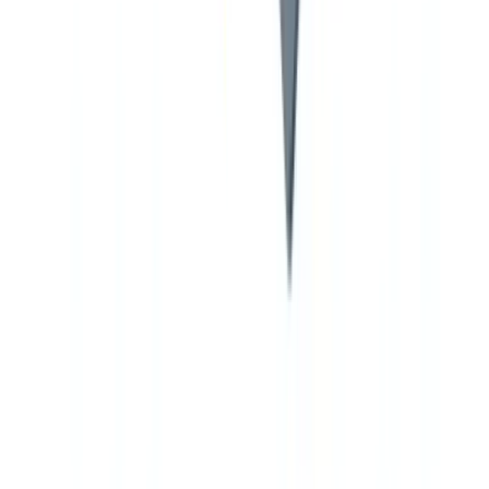
Cuando un marino titular de un certificado expedido por un Estado
no miembro del STCW trabaja a bordo de un buque abanderado en
otro Estado parte, la Administración del Estado de pabellón debe
endosar el certificado original, reconociendo formalmente su
validez. La ausencia del endoso correspondiente, aunque el
certificado original sea auténtico, constituye una deficiencia STCW
que puede dar lugar a la retención del buque durante una inspección
PSC.
¿Listo para automatizar sus verificaciones?
Piloto gratuito con sus propios documentos. Resultados en 48h.
Solicitar un piloto gratuito
Inspecciones del Control del Estado Rector del