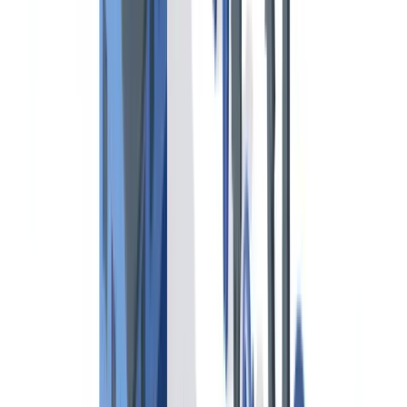
causan deficiencias en las inspecciones PSC?
¿Qué papel juegan las Capitanías Marítimas españolas en el
control PSC?
¿Cómo afecta el cambio de pabellón a los certificados del
buque?
¿Están obligados los buques de pabellón español que operan
en puertos nacionales a someterse a inspección PSC?
Resumir este artículo con
ChatGPT
Claude
Perplexity
Gemini
Grok
La explotación comercial de un buque en aguas internacionales
implica la gestión de un conjunto de certificados estatutarios cuya
validez simultánea es condición sine qua non para operar. Un
armador o gestor naval que opere en el espacio Paris MOU —que
incluye a España y los 26 países signatarios europeos y de Atlántico
Norte— debe mantener al día entre 15 y 30 documentos por buque,
cada uno emitido por la Administración de pabellón, sociedades de