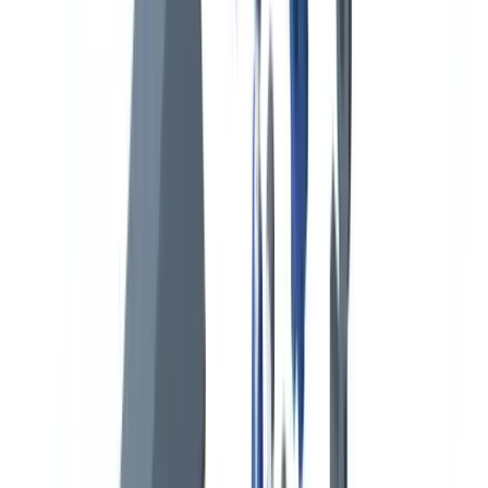
Marco regulatorio internacional de la documentación marítima
Certificados estatutarios obligatorios del buque
El Código ISM y el sistema de gestión de la seguridad
El Certificado ISPS y la Protección Marítima
El Certificado IOPP y el Libro de Registro de Hidrocarburos
Verificación de la tripulación: STCW y documentación de la
gente de mar
Estructura de los títulos STCW
Reconocimiento mutuo y endosos
Inspecciones del Control del Estado Rector del Puerto (PSC)
Criterios de selección y régimen de inspección
Principales deficiencias documentales detectadas
Validez y renovación: puntos críticos del ciclo documental
Automatización de la verificación documental marítima
Pase a la acción
Preguntas frecuentes
¿Cuánto tiempo puede permanecer retenido un buque tras una
inspección PSC?