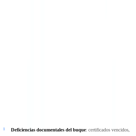
bajo riesgo pueden beneficiarse de períodos de exención de hasta 24
meses.
Según el
Informe Anual del Paris MOU
, en 2023 se realizaron más
de 16.000 inspecciones en el espacio MOU, con una tasa de
retención cercana al 4,5 % de los buques inspeccionados. Las
deficiencias más frecuentes correspondieron a equipos de lucha
contra incendios, medios de salvamento, documentación del ISM y
documentación del STCW.
Principales deficiencias documentales detectadas
Las inspecciones PSC pueden identificar deficiencias en tres
categorías:
Deficiencias documentales del buque
: certificados vencidos,