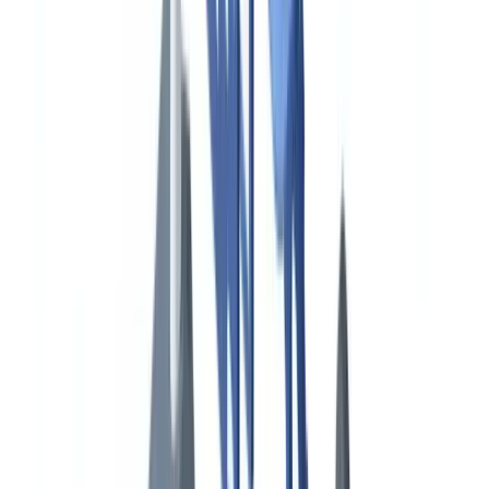
Americas
🇺🇸
United States
🇨🇦
Canada (EN)
🇨🇦
Canada (FR)
🇧🇷
Brasil
🇲🇽
México
Oceania
🇦🇺
Australia
Solicitar una demo
Inicio
Blog
Conformidad marítima: certificados de buques,
verificación de tripulación y control de Estado rector del