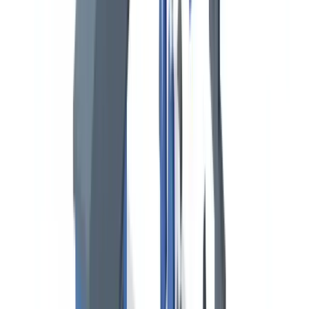
¿Qué diferencia hay entre el Documento de Cumplimiento
ISM (DOC) y el Certificado de Gestión de la Seguridad
(SMC)?
¿Cuáles son los certificados STCW que más frecuentemente
causan deficiencias en las inspecciones PSC?
¿Qué papel juegan las Capitanías Marítimas españolas en el
control PSC?
¿Cómo afecta el cambio de pabellón a los certificados del
buque?
¿Están obligados los buques de pabellón español que operan
en puertos nacionales a someterse a inspección PSC?
Índice
Marco regulatorio internacional de la documentación marítima
Certificados estatutarios obligatorios del buque
El Código ISM y el sistema de gestión de la seguridad
El Certificado ISPS y la Protección Marítima