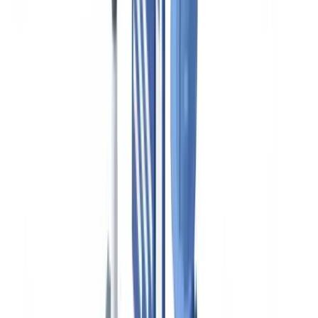
Caso de cliente
Tarifas
Seguridad
Comparativa
Blog
Recursos
Glosario
Guías por país
Checklists
Calculadora ROI
🇪🇸
ES
Europe
🇫🇷
France
🇧🇪
Belgique
🇨🇭
Suisse
🇬🇧
United Kingdom
🇮🇪
Ireland
🇪🇸
España
🇵🇹
Portugal
🇳🇱
Nederland
🇩🇪
Deutschland