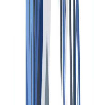
clasificación reconocidas o la propia Organización Marítima
Internacional (
IMO
). Un certificado vencido o ausente durante una
inspección de control del Estado rector del puerto puede derivar en
la retención del buque, con costes operativos de entre 15.000 y
50.000 euros diarios según el tipo de buque y el puerto.
España gestiona su flota mercante a través de la
Dirección General
de la Marina Mercante
(DGMM), dependiente del Ministerio de
Transportes y Movilidad Sostenible, y del sistema de Capitanías
Marítimas distribuidas en los principales puertos nacionales. El
salvamento y la seguridad marítima son competencia de SASEMAR
(Sociedad de Salvamento y Seguridad Marítima). Como miembro
del
Paris MOU
, España participa en el sistema de inspección
coordinada de buques extranjeros que hacen escala en puertos
españoles, con acceso a la base de datos Thetis que consolida el
historial de inspecciones de más de 80.000 buques.