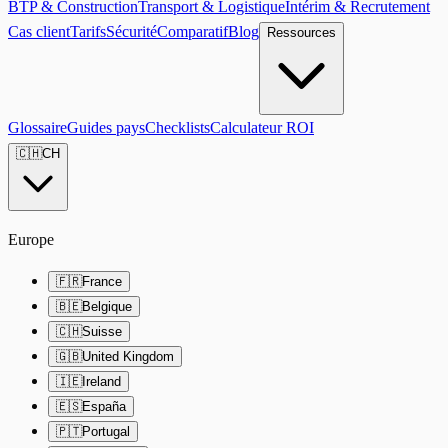
BTP & Construction
Transport & Logistique
Intérim & Recrutement
Cas client
Tarifs
Sécurité
Comparatif
Blog
Ressources
Glossaire
Guides pays
Checklists
Calculateur ROI
🇨🇭
CH
Europe
🇫🇷
France
🇧🇪
Belgique
🇨🇭
Suisse
🇬🇧
United Kingdom
🇮🇪
Ireland
🇪🇸
España
🇵🇹
Portugal