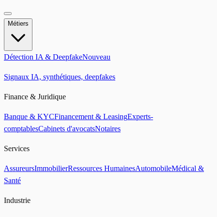
Métiers
Détection IA & Deepfake
Nouveau
Signaux IA, synthétiques, deepfakes
Finance & Juridique
Banque & KYC
Financement & Leasing
Experts-
comptables
Cabinets d'avocats
Notaires
Services
Assureurs
Immobilier
Ressources Humaines
Automobile
Médical &
Santé
Industrie