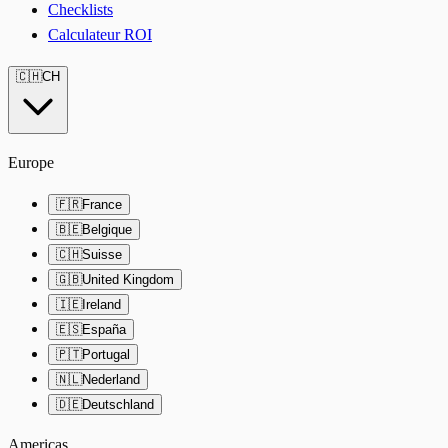
Checklists
Calculateur ROI
🇨🇭
CH
Europe
🇫🇷
France
🇧🇪
Belgique
🇨🇭
Suisse
🇬🇧
United Kingdom
🇮🇪
Ireland
🇪🇸
España
🇵🇹
Portugal
🇳🇱
Nederland
🇩🇪
Deutschland
Americas