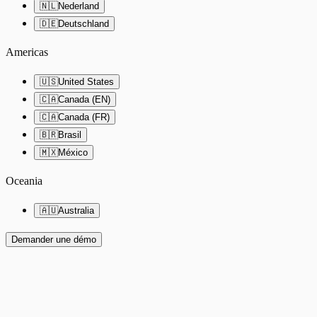
🇳🇱
Nederland
🇩🇪
Deutschland
Americas
🇺🇸
United States
🇨🇦
Canada (EN)
🇨🇦
Canada (FR)
🇧🇷
Brasil
🇲🇽
México
Oceania
🇦🇺
Australia
Demander une démo