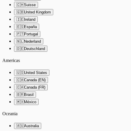
🇨🇭
Suisse
🇬🇧
United Kingdom
🇮🇪
Ireland
🇪🇸
España
🇵🇹
Portugal
🇳🇱
Nederland
🇩🇪
Deutschland
Americas
🇺🇸
United States
🇨🇦
Canada (EN)
🇨🇦
Canada (FR)
🇧🇷
Brasil
🇲🇽
México
Oceania
🇦🇺
Australia