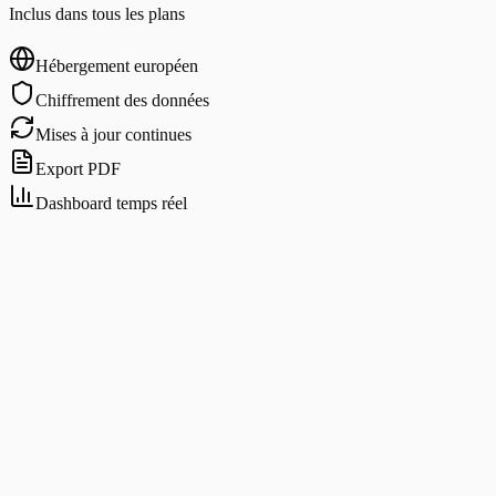
Inclus dans tous les plans
Hébergement européen
Chiffrement des données
Mises à jour continues
Export PDF
Dashboard temps réel
Starter
Business
Enterprise
Volume
Dossiers par mois
100
500
Illimité
Types de dossiers
1
Illimités
Illimités
Documents par dossier
20
50
Illimité
Fonctionnalités