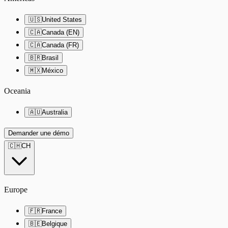
🇺🇸
United States
🇨🇦
Canada (EN)
🇨🇦
Canada (FR)
🇧🇷
Brasil
🇲🇽
México
Oceania
🇦🇺
Australia
Demander une démo
🇨🇭
CH
Europe
🇫🇷
France
🇧🇪
Belgique