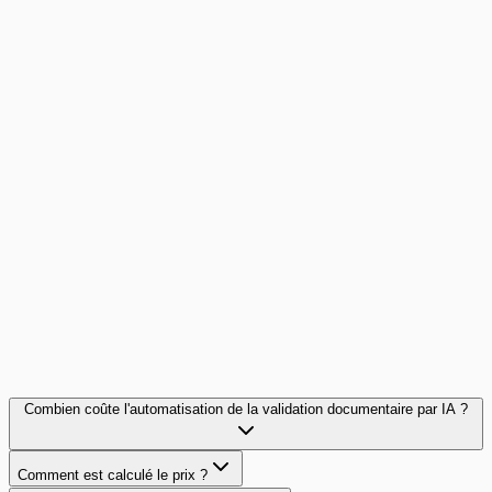
Personnes dédiées à la validation
2
Coût horaire moyen
35 €/h
Coût actuel mensuel
7 000 €
Coût avec CheckFile
150 €
Économie mensuelle
6 850 €
Économie annuelle
82 200 €
Combien coûte l'automatisation de la validation documentaire par IA ?
Comment est calculé le prix ?