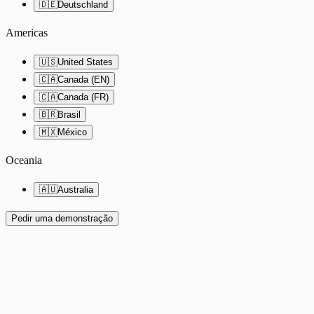
🇩🇪
Deutschland
Americas
🇺🇸
United States
🇨🇦
Canada (EN)
🇨🇦
Canada (FR)
🇧🇷
Brasil
🇲🇽
México
Oceania
🇦🇺
Australia
Pedir uma demonstração