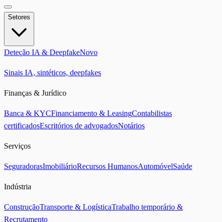
Setores
Deteção IA & Deepfake
Novo
Sinais IA, sintéticos, deepfakes
Finanças & Jurídico
Banca & KYC
Financiamento & Leasing
Contabilistas
certificados
Escritórios de advogados
Notários
Serviços
Seguradoras
Imobiliário
Recursos Humanos
Automóvel
Saúde
Indústria
Construção
Transporte & Logística
Trabalho temporário &
Recrutamento