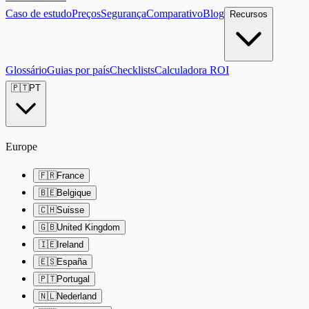
Caso de estudo
Preços
Segurança
Comparativo
Blog
Recursos
Glossário
Guias por país
Checklists
Calculadora ROI
🇵🇹
PT
Europe
🇫🇷
France
🇧🇪
Belgique
🇨🇭
Suisse
🇬🇧
United Kingdom
🇮🇪
Ireland
🇪🇸
España
🇵🇹
Portugal
🇳🇱
Nederland