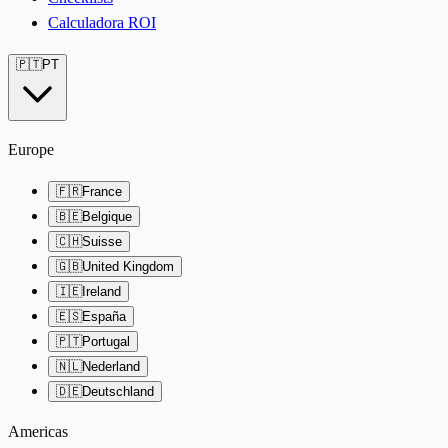
Calculadora ROI
🇵🇹
PT
Europe
🇫🇷
France
🇧🇪
Belgique
🇨🇭
Suisse
🇬🇧
United Kingdom
🇮🇪
Ireland
🇪🇸
España
🇵🇹
Portugal
🇳🇱
Nederland
🇩🇪
Deutschland
Americas