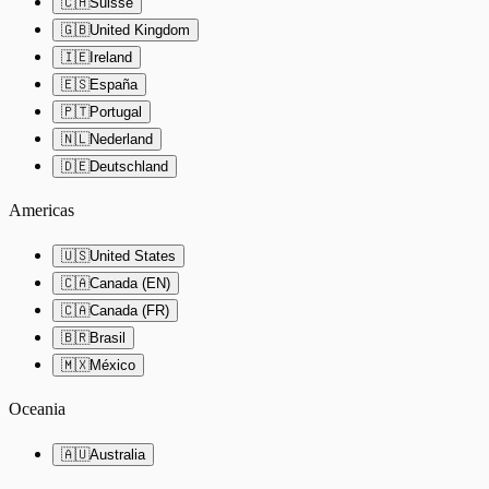
🇨🇭
Suisse
🇬🇧
United Kingdom
🇮🇪
Ireland
🇪🇸
España
🇵🇹
Portugal
🇳🇱
Nederland
🇩🇪
Deutschland
Americas
🇺🇸
United States
🇨🇦
Canada (EN)
🇨🇦
Canada (FR)
🇧🇷
Brasil
🇲🇽
México
Oceania
🇦🇺
Australia