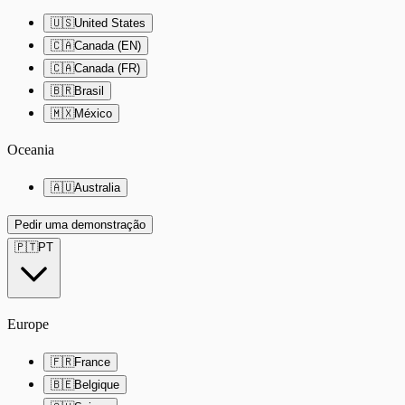
🇺🇸
United States
🇨🇦
Canada (EN)
🇨🇦
Canada (FR)
🇧🇷
Brasil
🇲🇽
México
Oceania
🇦🇺
Australia
Pedir uma demonstração
🇵🇹
PT
Europe
🇫🇷
France
🇧🇪
Belgique