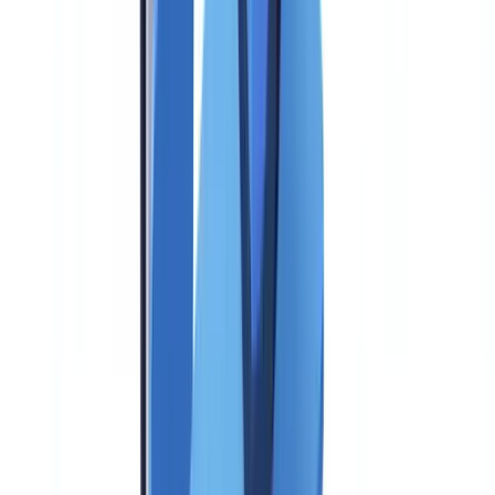
Criterio 9: gestión de datos y confidencialidad (ponderación: 5
%)
Criterio 10: escalabilidad (ponderación: 3 %)
Criterio 11: soporte y acompañamiento (ponderación: 3 %)
Criterio 12: coste total de propiedad (ponderación: 2 %)
Checklist de selección: las 30 preguntas para los proveedores
Funcionalidades y detección (10 preguntas)
Cumplimiento y reporting (8 preguntas)
Técnica e integración (7 preguntas)
Comercial y soporte (5 preguntas)
Cuadro de puntuación: evalúe las soluciones en paralelo
Las trampas clásicas de la elección de una solución AML
Trampa 1: el lock-in tecnológico
Trampa 2: la brecha de cumplimiento entre el marketing y la
realidad
Trampa 3: los costes ocultos
Trampa 4: la ilusión de la IA