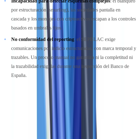
Incapacidad para detectar esquemas complejos
: el blanqueo
por estructuración (smurfing), las sociedades pantalla en
cascada y los montajes con criptoactivos escapan a los controles
basados en umbrales fijos.
No conformidad del reporting
: el SEPBLAC exige
comunicaciones por indicio estructuradas, con marca temporal y
trazables. Un proceso manual no garantiza ni la completitud ni
la trazabilidad exigidas durante una inspección del Banco de
España.
Los 12 criterios esenciales de una solución AML
Cada criterio se evalúa en una escala de 1 a 5 y se pondera según su
impacto en el cumplimiento y la eficiencia operativa.