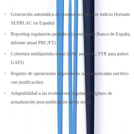
Generación automática de comunicaciones por indicio (formato
SEPBLAC en España)
Reporting regulatorio periódico (cuestionario Banco de España,
informe anual PBC/FT)
Cobertura multijurisdiccional (SAR para UK, STR para países
GAFI)
Registro de operaciones sospechosas no comunicadas (archivo
con justificación)
Adaptabilidad a las evoluciones regulatorias (plazo de
actualización post-publicación de un texto)
Criterio 5: evaluación de riesgos del cliente (ponderación:
10 %)