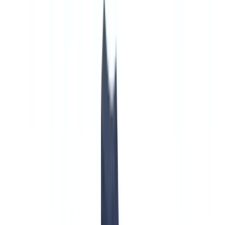
🇨🇭
Suisse
🇬🇧
United Kingdom
🇮🇪
Ireland
🇪🇸
España
🇵🇹
Portugal
🇳🇱
Nederland
🇩🇪
Deutschland
Americas
🇺🇸
United States
🇨🇦
Canada (EN)
🇨🇦
Canada (FR)
🇧🇷
Brasil
🇲🇽
México
Oceania
🇦🇺
Australia