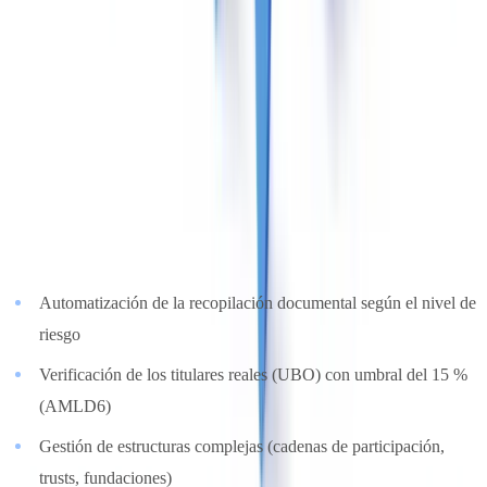
Criterio 6: conocimiento del cliente y diligencia debida
(ponderación: 8 %)
Más allá del KYC inicial, la solución AML debe gestionar los
niveles de diligencia debida: simplificada (SDD), estándar (CDD) y
reforzada (EDD).
Lo que hay que evaluar
:
Automatización de la recopilación documental según el nivel de
riesgo
Verificación de los titulares reales (UBO) con umbral del 15 %
(AMLD6)
Gestión de estructuras complejas (cadenas de participación,
trusts, fundaciones)