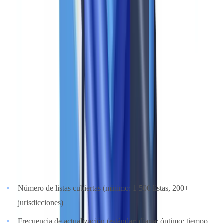
El
paquete legislativo de la UE contra el blanqueo de capitales
establece la AMLA (Autoridad Europea Antiblanqueo) y armoniza
las normas de diligencia debida en toda la Unión.
Criterio 1: filtrado de listas de sanciones y PEP
(ponderación: 15 %)
El filtrado es la base de toda solución AML. Compara los clientes y
las contrapartes con las listas de sanciones internacionales (UE,
OFAC, ONU, HM Treasury) y las bases de
personas políticamente
expuestas
.
Lo que hay que evaluar
:
Número de listas cubiertas (mínimo: 1 500 listas, 200+
jurisdicciones)
Frecuencia de actualización (estándar: diaria; óptimo: tiempo