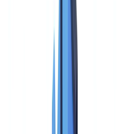
🇩🇪
Deutschland
Americas
🇺🇸
United States
🇨🇦
Canada (EN)
🇨🇦
Canada (FR)
🇧🇷
Brasil
🇲🇽
México
Oceania
🇦🇺
Australia
Solicitar una demo
Inicio
Blog
Cómo elegir una solución AML: criterios de evaluación y
checklist