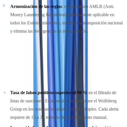
Armonización de las reglas
: el reglamento AMLR (Anti-
Money Laundering Regulation), directamente aplicable en
todos los Estados miembros, sustituye la transposición nacional
y elimina las divergencias de interpretación.
Los límites de los enfoques manuales y artesanales
Las empresas que gestionan su cumplimiento AML con hojas de
cálculo Excel, procesos manuales o módulos integrados en su ERP
alcanzan un techo operacional. Tres síntomas lo señalan:
Tasa de falsos positivos superior al 90 %
en el filtrado de
listas de sanciones. Es la media constatada por el Wolfsberg
Group en los sistemas basados en reglas simples. Cada alerta
requiere de 15 a 30 minutos de procesamiento manual.