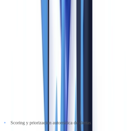
Puntuación 5/5
: 100+ escenarios preconfigurados, editor de reglas
no-code, detección en tiempo real, cobertura de las tipologías GAFI
y SEPBLAC.
Criterio 3: gestión de alertas y workflow de investigación
(ponderación: 12 %)
Una solución que genera alertas sin proporcionar un workflow de
investigación estructurado crea más problemas de los que resuelve.
El volumen de alertas diario en un banco de tamaño medio alcanza
las 200 a 500 al día — sin una herramienta de triaje eficaz, los
analistas se ahogan.
Lo que hay que evaluar
:
Scoring y priorización automática de alertas