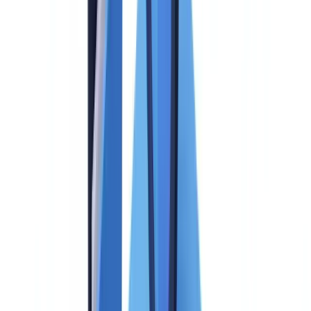
indispensable
La presión regulatoria se acelera
Los límites de los enfoques manuales y artesanales
Los 12 criterios esenciales de una solución AML
Criterio 1: filtrado de listas de sanciones y PEP (ponderación:
15 %)
Criterio 2: monitorización transaccional (ponderación: 15 %)
Criterio 3: gestión de alertas y workflow de investigación
(ponderación: 12 %)
Criterio 4: cobertura regulatoria y reporting (ponderación: 12
%)
Criterio 5: evaluación de riesgos del cliente (ponderación: 10
%)
Criterio 6: conocimiento del cliente y diligencia debida
(ponderación: 8 %)
Criterio 7: inteligencia artificial y machine learning
(ponderación: 8 %)
Criterio 8: integración técnica y API (ponderación: 7 %)