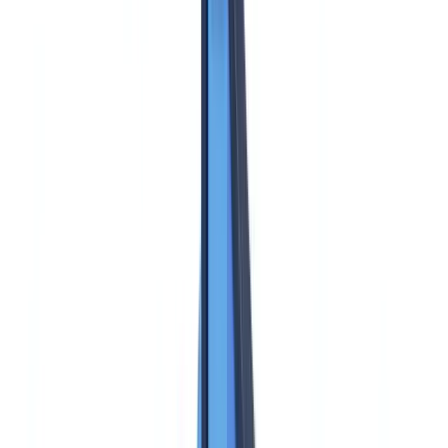
Caso de cliente
Tarifas
Seguridad
Comparativa
Blog
Recursos
Glosario
Guías por país
Checklists
Calculadora ROI
🇲🇽
MX
Europe
🇫🇷
France
🇧🇪
Belgique
🇨🇭
Suisse
🇬🇧
United Kingdom
🇮🇪
Ireland
🇪🇸
España
🇵🇹
Portugal
🇳🇱
Nederland