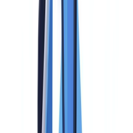
Etapa 2: preseleccionar 3 a 5 soluciones (2 semanas)
Etapa 3: demostraciones y POC (4-6 semanas)
Etapa 4: negociación y contractualización (2-4 semanas)
Etapa 5: despliegue y escalado (8-16 semanas)
¿Listo para automatizar sus verificaciones?
Preguntas frecuentes
¿Cuál es la diferencia entre una solución AML y una solución
KYC?
¿Cuánto tarda el despliegue de una solución AML?
¿Qué presupuesto prever para una solución AML?
¿Una solución AML sustituye al responsable de
cumplimiento?
¿Cómo saber si mi solución AML actual es obsoleta?
¿CheckFile cubre el AML o únicamente la verificación
documental?
Índice
Por qué una solución AML dedicada se ha vuelto