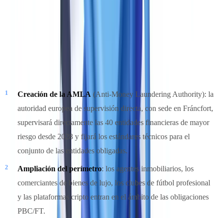
La presión regulatoria se acelera
El marco regulatorio europeo antiblanqueo sufre una transformación
importante entre 2024 y 2027. La directiva
AMLD6
(6.ª directiva
antiblanqueo), adoptada en 2024, aporta tres cambios
fundamentales:
Creación de la AMLA
(Anti-Money Laundering Authority): la
autoridad europea de supervisión directa, con sede en Fráncfort,
supervisará directamente las 40 entidades financieras de mayor
riesgo desde 2028 y fijará los estándares técnicos para el
conjunto de las entidades obligadas.
Ampliación del perímetro
: los agentes inmobiliarios, los
comerciantes de bienes de lujo, los clubes de fútbol profesional
y las plataformas cripto entran en el ámbito de las obligaciones
PBC/FT.