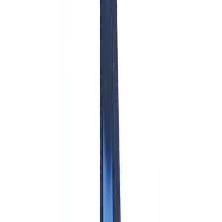
Sectores
Detección IA & Deepfake
Nuevo
Señales IA, sintéticos, deepfakes
Finanzas y Legal
Banca & KYC
Financiación & Leasing
Despachos contables
Bufetes
de abogados
Notarías
Servicios
Aseguradoras
Inmobiliario
Recursos Humanos
Automoción
Salud
Industria
Construcción
Transporte & Logística
Trabajo temporal & Selección