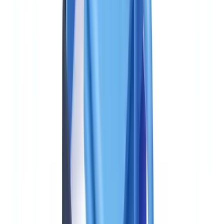
condiciona la capacidad de la empresa para detectar, comunicar y
demostrar su diligencia durante 5 a 10 años. Esta guía propone un
marco de evaluación estructurado: 12 criterios ponderados, 30
preguntas para los proveedores, un cuadro de puntuación y una
metodología de selección en 5 etapas. Para una visión de conjunto
sobre el cumplimiento documental, consulte nuestra
guía de
conformidad documental
.
Por qué una solución AML dedicada se ha vuelto
indispensable
Según las
recomendaciones del GAFI sobre el enfoque basado en
riesgos
, toda solución AML debe permitir una evaluación graduada
del riesgo del cliente, adaptada al sector y la geografía.