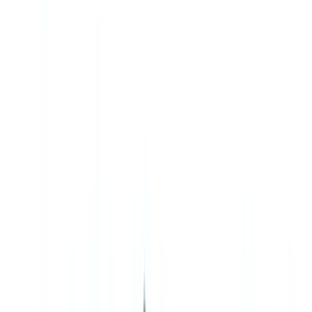
🇺🇸
United States
🇨🇦
Canada (EN)
🇨🇦
Canada (FR)
🇧🇷
Brasil
🇲🇽
México
Oceania
🇦🇺
Australia
Solicitar una demo
🇲🇽
MX
Europe
🇫🇷
France
🇧🇪
Belgique