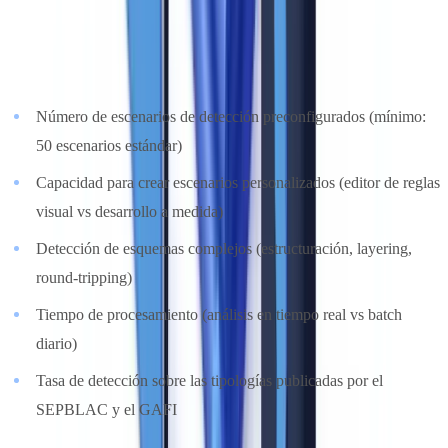
diferencia a las soluciones entre sí.
Lo que hay que evaluar
:
Número de escenarios de detección preconfigurados (mínimo:
50 escenarios estándar)
Capacidad para crear escenarios personalizados (editor de reglas
visual vs desarrollo a medida)
Detección de esquemas complejos (estructuración, layering,
round-tripping)
Tiempo de procesamiento (análisis en tiempo real vs batch
diario)
Tasa de detección sobre las tipologías publicadas por el
SEPBLAC y el GAFI