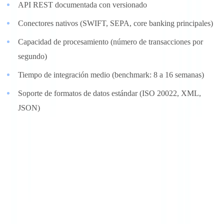
API REST documentada con versionado
Conectores nativos (SWIFT, SEPA, core banking principales)
Capacidad de procesamiento (número de transacciones por
segundo)
Tiempo de integración medio (benchmark: 8 a 16 semanas)
Soporte de formatos de datos estándar (ISO 20022, XML,
JSON)
Criterio 9: gestión de datos y confidencialidad
(ponderación: 5 %)
Los datos AML están entre los más sensibles de la empresa. Su
tratamiento está regulado por el RGPD/LOPDGDD y las
normativas sectoriales.