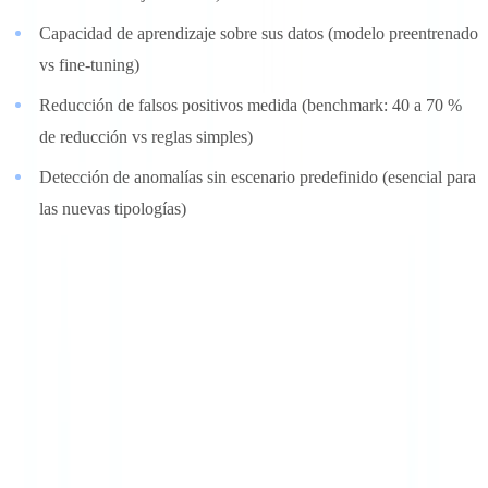
Capacidad de aprendizaje sobre sus datos (modelo preentrenado
vs fine-tuning)
Reducción de falsos positivos medida (benchmark: 40 a 70 %
de reducción vs reglas simples)
Detección de anomalías sin escenario predefinido (esencial para
las nuevas tipologías)
Criterio 8: integración técnica y API (ponderación: 7 %)
La solución AML debe integrarse en un ecosistema existente: core
banking, CRM, sistemas de pago, herramientas de gestión
documental.
Lo que hay que evaluar
: