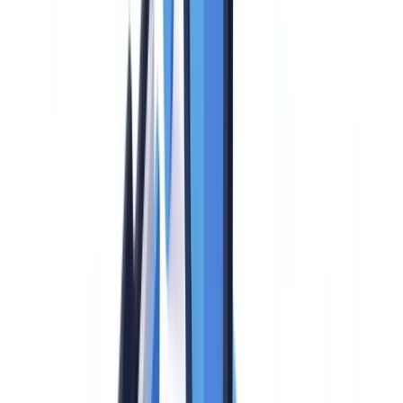
Criterio 10: escalabilidad (ponderación: 3 %)
Criterio 11: soporte y acompañamiento (ponderación: 3 %)
Criterio 12: coste total de propiedad (ponderación: 2 %)
Checklist de selección: las 30 preguntas para los proveedores
Funcionalidades y detección (10 preguntas)
Cumplimiento y reporting (8 preguntas)
Técnica e integración (7 preguntas)
Comercial y soporte (5 preguntas)
Cuadro de puntuación: evalúe las soluciones en paralelo
Las trampas clásicas de la elección de una solución AML
Trampa 1: el lock-in tecnológico
Trampa 2: la brecha de cumplimiento entre el marketing y la
realidad
Trampa 3: los costes ocultos
Trampa 4: la ilusión de la IA
Trampa 5: descuidar la gestión del cambio
Metodología de selección en 5 etapas
Etapa 1: cartografiar sus necesidades (2-3 semanas)