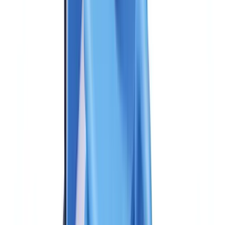
Resumir este artículo con
ChatGPT
Claude
Perplexity
Gemini
Grok
Elegir una solución AML (Anti-Money Laundering) consiste en
evaluar las plataformas de prevención del blanqueo de capitales
y la financiación del terrorismo (PBC/FT) según su capacidad
para detectar operaciones sospechosas, filtrar listas de
sanciones, asegurar la monitorización transaccional y producir
las comunicaciones regulatorias.
El SEPBLAC y el Banco de
España han incrementado significativamente las sanciones por
incumplimiento de las obligaciones PBC/FT, una tendencia que
refleja un endurecimiento estructural del control, no un pico
coyuntural.
Esta severidad creciente sitúa a los responsables de cumplimiento
ante una decisión de alto impacto: la solución AML elegida