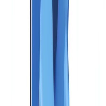
Trampa 5: descuidar la gestión del cambio
Metodología de selección en 5 etapas
Etapa 1: cartografiar sus necesidades (2-3 semanas)
Etapa 2: preseleccionar 3 a 5 soluciones (2 semanas)
Etapa 3: demostraciones y POC (4-6 semanas)
Etapa 4: negociación y contractualización (2-4 semanas)
Etapa 5: despliegue y escalado (8-16 semanas)
¿Listo para automatizar sus verificaciones?
Preguntas frecuentes
¿Cuál es la diferencia entre una solución AML y una solución
KYC?
¿Cuánto tarda el despliegue de una solución AML?
¿Qué presupuesto prever para una solución AML?
¿Una solución AML sustituye al responsable de
cumplimiento?
¿Cómo saber si mi solución AML actual es obsoleta?
¿CheckFile cubre el AML o únicamente la verificación
documental?