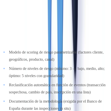
El enfoque basado en riesgos (Risk-Based Approach) es el eje
central de AMLD6. La solución debe permitir clasificar a los
clientes según su nivel de riesgo y adaptar la diligencia debida en
consecuencia.
Lo que hay que evaluar
:
Modelo de scoring de riesgo parametrizable (factores cliente,
geográficos, producto, canal)
Número de niveles de riesgo (mínimo: 3 — bajo, medio, alto;
óptimo: 5 niveles con granularidad)
Reclasificación automática en función de eventos (transacción
sospechosa, cambio de país, inscripción en una lista)
Documentación de la metodología (exigida por el Banco de
España durante las inspecciones in situ)