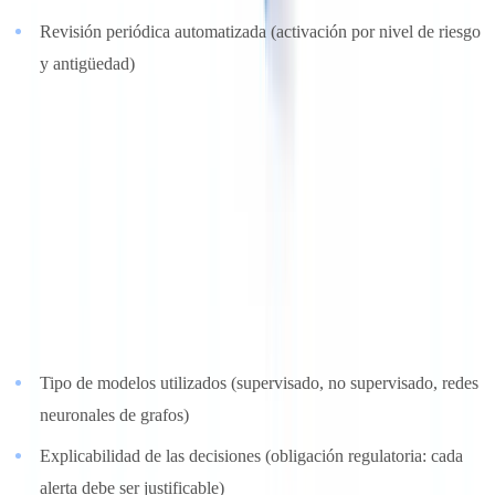
Revisión periódica automatizada (activación por nivel de riesgo
y antigüedad)
Criterio 7: inteligencia artificial y machine learning
(ponderación: 8 %)
La IA en el AML ya no es marketing. Los reguladores (EBA, Banco
de España) alientan explícitamente su uso para reducir los falsos
positivos y detectar nuevos esquemas de blanqueo.
Lo que hay que evaluar
:
Tipo de modelos utilizados (supervisado, no supervisado, redes
neuronales de grafos)
Explicabilidad de las decisiones (obligación regulatoria: cada
alerta debe ser justificable)