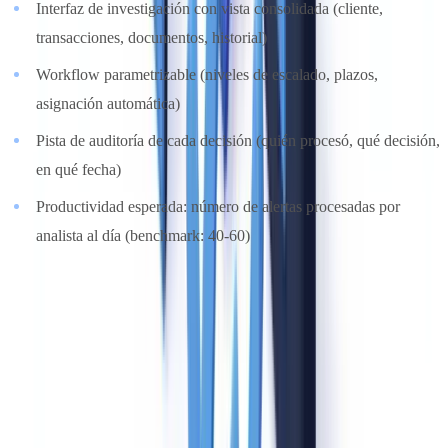
Interfaz de investigación con vista consolidada (cliente,
transacciones, documentos, historial)
Workflow parametrizable (niveles de escalado, plazos,
asignación automática)
Pista de auditoría de cada decisión (quién procesó, qué decisión,
en qué fecha)
Productividad esperada: número de alertas procesadas por
analista al día (benchmark: 40-60)
Criterio 4: cobertura regulatoria y reporting
(ponderación: 12 %)
La solución debe producir las comunicaciones e informes exigidos
por los reguladores sin reprocesamiento manual.
Lo que hay que evaluar
: