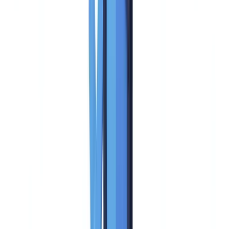
Cumplimiento
20
min
de lectura
Cómo elegir una solución AML: criterios
de evaluación y checklist
Guía de evaluación de soluciones antiblanqueo (PBC/FT): 12
criterios esenciales, checklist de selección y cuadro de puntuación
para empresas.
El equipo CheckFile
·
1 de febrero de 2026
Índice
Por qué una solución AML dedicada se ha vuelto
indispensable
La presión regulatoria se acelera
Los límites de los enfoques manuales y artesanales