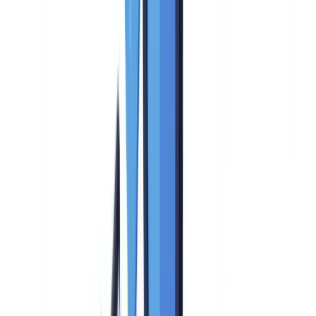
Los 12 criterios esenciales de una solución AML
Criterio 1: filtrado de listas de sanciones y PEP (ponderación:
15 %)
Criterio 2: monitorización transaccional (ponderación: 15 %)
Criterio 3: gestión de alertas y workflow de investigación
(ponderación: 12 %)
Criterio 4: cobertura regulatoria y reporting (ponderación: 12
%)
Criterio 5: evaluación de riesgos del cliente (ponderación: 10
%)
Criterio 6: conocimiento del cliente y diligencia debida
(ponderación: 8 %)
Criterio 7: inteligencia artificial y machine learning
(ponderación: 8 %)
Criterio 8: integración técnica y API (ponderación: 7 %)
Criterio 9: gestión de datos y confidencialidad (ponderación: 5
%)