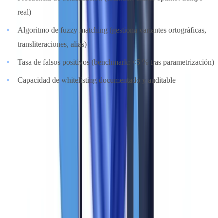
real)
Algoritmo de fuzzy matching (gestiona variantes ortográficas,
transliteraciones, alias)
Tasa de falsos positivos (benchmark: <5 % tras parametrización)
Capacidad de whitelisting documentado y auditable
Puntuación 5/5
: cobertura exhaustiva, actualización en tiempo real,
fuzzy matching avanzado con scoring de pertinencia, falsos
positivos <3 % tras calibración.
Criterio 2: monitorización transaccional (ponderación: 15
%)
La
monitorización transaccional
analiza los flujos financieros para
detectar las operaciones sospechosas. Es el criterio que más