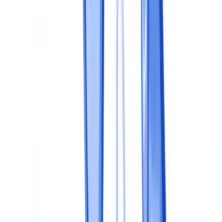
Quelles sont les sanctions en cas d'absence de programme de
conformité documentaire en France ?
Faut-il nommer un responsable dédié à la conformité
documentaire ?
Peut-on externaliser tout ou partie du programme de
conformité documentaire ?
Comment articuler conformité documentaire et protection des
données personnelles ?
Sommaire
Pourquoi structurer un programme de conformité
documentaire
Le modèle de maturité en 5 niveaux
Etape 1 : cartographier les obligations et les documents
Identifier les textes applicables
Dresser la cartographie documentaire
Etape 2 : définir les politiques et les procédures
La politique documentaire