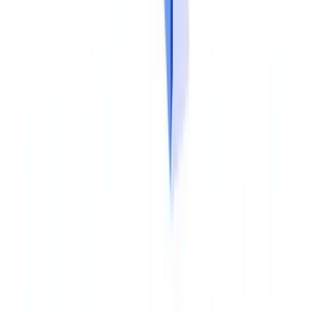
quand escalader un dossier suspect. Des cas pratiques issus de
l'activité réelle de l'entreprise renforcent l'ancrage.
La dimension outil forme les collaborateurs à l'utilisation des
solutions de vérification documentaire, des workflows de validation
et des tableaux de bord de suivi. Une solution sous-utilisée par
manque de formation ne produit aucun bénéfice.
La formation ne doit pas être un événement ponctuel. Le
GAFI
et
l'ACPR recommandent une fréquence annuelle minimum, avec des
rappels ciblés lors de modifications réglementaires ou procédurales.
Etape 5 : piloter, mesurer et améliorer
Les indicateurs clés de performance