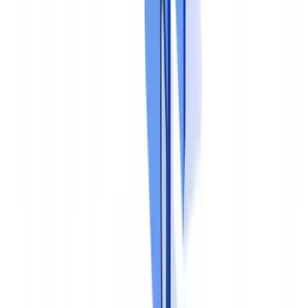
à des outils de
validation documentaire
qui détectent les
incohérences, les documents expirés et les falsifications.
Contrôle de deuxième niveau
Il est réalisé par la fonction conformité ou un superviseur. Il porte sur
un échantillon de dossiers traités et vérifie que les procédures sont
correctement appliquées. Les anomalies détectées alimentent un plan
d'action correctif.
Contrôle de troisième niveau
L'audit interne ou un cabinet externe évalue périodiquement
l'efficacité globale du dispositif. Les conclusions sont rapportées au
comité d'audit ou à la direction générale. Le
COSO
(Committee of
Sponsoring Organizations) fournit un cadre de référence pour