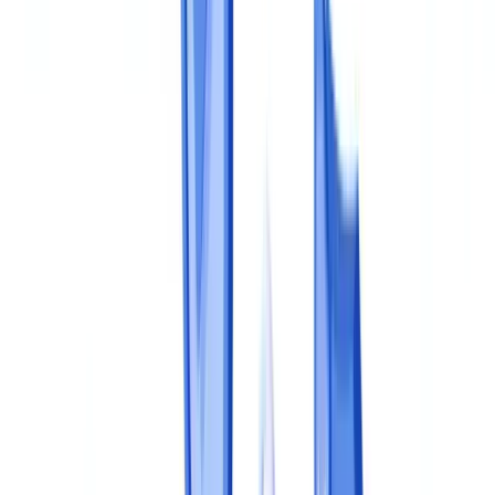
Identifier les textes applicables
Dresser la cartographie documentaire
Etape 2 : définir les politiques et les procédures
La politique documentaire
Les procédures opérationnelles
Les matrices de responsabilité
Etape 3 : déployer les contrôles et les outils
Contrôle de premier niveau
Contrôle de deuxième niveau
Contrôle de troisième niveau
Etape 4 : former et sensibiliser les équipes
Etape 5 : piloter, mesurer et améliorer
Les indicateurs clés de performance
La revue périodique du dispositif
L'automatisation comme levier de maturité
Questions fréquentes
Combien de temps faut-il pour mettre en place un programme
de conformité documentaire ?