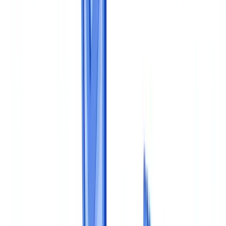
Conformité
11
min
de lecture
Construire un programme de conformité
documentaire
Guide méthodologique pour bâtir un programme de conformité
documentaire structuré
L'équipe CheckFile
·
23 février 2026
Sommaire
Pourquoi structurer un programme de conformité
documentaire
Le modèle de maturité en 5 niveaux
Etape 1 : cartographier les obligations et les documents