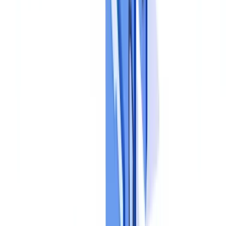
conditions de destruction. Elle doit être validée par la direction
générale et diffusée à l'ensemble des collaborateurs concernés.
Les procédures opérationnelles
Chaque processus (onboarding client, embauche, due diligence
fournisseur) doit disposer d'une procédure détaillée qui précise les
étapes de collecte, les points de contrôle, les critères d'acceptation ou
de rejet, et les circuits d'escalade en cas d'anomalie. Un dossier
KYC, par exemple, nécessite des vérifications spécifiques détaillées
dans notre
guide KYC
.
Les matrices de responsabilité
Qui collecte, qui vérifie, qui valide, qui archive. La matrice RACI
(Responsible, Accountable, Consulted, Informed) appliquée à