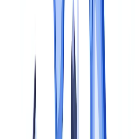
Les procédures opérationnelles
Les matrices de responsabilité
Etape 3 : déployer les contrôles et les outils
Contrôle de premier niveau
Contrôle de deuxième niveau
Contrôle de troisième niveau
Etape 4 : former et sensibiliser les équipes
Etape 5 : piloter, mesurer et améliorer
Les indicateurs clés de performance
La revue périodique du dispositif
L'automatisation comme levier de maturité
Questions fréquentes
Combien de temps faut-il pour mettre en place un programme
de conformité documentaire ?
Quelles sont les sanctions en cas d'absence de programme de
conformité documentaire en France ?
Faut-il nommer un responsable dédié à la conformité