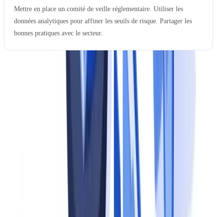
Mettre en place un comité de veille réglementaire. Utiliser les
données analytiques pour affiner les seuils de risque. Partager les
bonnes pratiques avec le secteur.
Ce modèle n'est pas linéaire. Une entreprise peut se trouver au
niveau 3 pour le KYC client mais au niveau 1 pour la vérification
des fournisseurs. L'évaluation doit être conduite par domaine
(onboarding, RH, achats, contractuel) pour identifier les écarts les
plus critiques.
Etape 1 : cartographier les obligations et les
documents
La première étape consiste à dresser l'inventaire exhaustif des