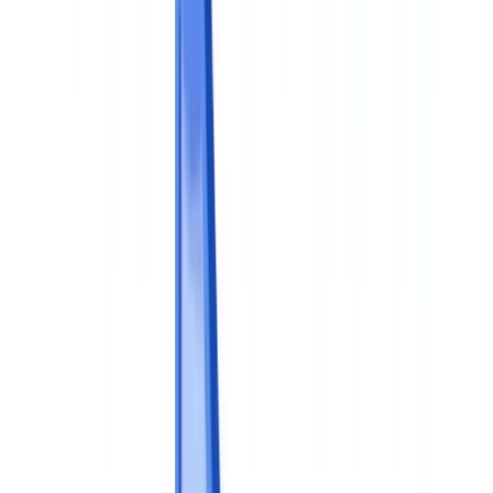
🇨🇭
Suisse
🇬🇧
United Kingdom
🇮🇪
Ireland
🇪🇸
España
🇵🇹
Portugal
🇳🇱
Nederland
🇩🇪
Deutschland
Americas
🇺🇸
United States
🇨🇦
Canada (EN)
🇨🇦
Canada (FR)
🇧🇷
Brasil
🇲🇽
México
Oceania
🇦🇺
Australia