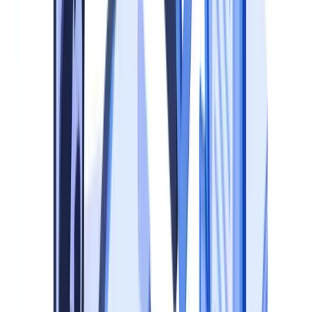
de 5 à 15 jours ouvrés en moyenne, selon les retours terrain des
équipes conformité.
Le troisième est le risque réputationnel. Une entreprise incapable de
démontrer la traçabilité de ses contrôles documentaires perd la
confiance de ses partenaires bancaires, de ses régulateurs et de ses
clients. Pour une analyse détaillée du cadre réglementaire, consultez
notre
guide de conformité documentaire
.
Le modèle de maturité en 5 niveaux
Avant de définir un plan d'action, il faut évaluer le niveau de
maturité actuel du dispositif. Le tableau ci-dessous présente cinq
niveaux, du traitement ad hoc à l'optimisation continue, avec les
caractéristiques observables et les actions prioritaires à chaque stade.