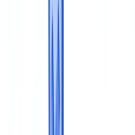
🇳🇱
Nederland
🇩🇪
Deutschland
Americas
🇺🇸
United States
🇨🇦
Canada (EN)
🇨🇦
Canada (FR)
🇧🇷
Brasil
🇲🇽
México
Oceania
🇦🇺
Australia
Demander une démo
Accueil
Blog
Construire un programme de conformité documentaire