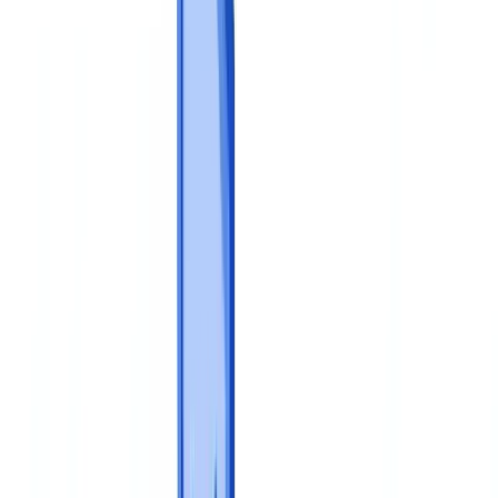
BTP & Construction
Transport & Logistique
Intérim & Recrutement
Cas client
Tarifs
Sécurité
Comparatif
Blog
Ressources
Glossaire
Guides pays
Checklists
Calculateur ROI
🇧🇪
BE
Europe
🇫🇷
France
🇧🇪
Belgique
🇨🇭
Suisse
🇬🇧
United Kingdom
🇮🇪
Ireland
🇪🇸
España
🇵🇹
Portugal