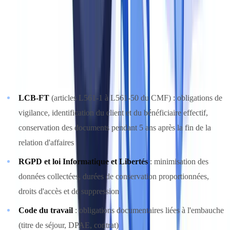
documents collectés, traités et conservés par l'entreprise, puis à les
rattacher aux obligations réglementaires correspondantes.
Identifier les textes applicables
En France, les principales sources d'obligations documentaires sont :
LCB-FT
(articles L561-1 à L561-50 du CMF) : obligations de
vigilance, identification du client et du bénéficiaire effectif,
conservation des documents pendant 5 ans après la fin de la
relation d'affaires
RGPD et loi Informatique et Libertés
: minimisation des
données collectées, durées de conservation proportionnées,
droits d'accès et de suppression
Code du travail
: obligations documentaires liées à l'embauche
(titre de séjour, DPAE, contrat)