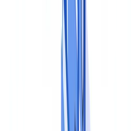
Pilote gratuit sur vos propres documents. Résultats en 48 h.
Demander un pilote gratuit
Etape 2 : définir les politiques et les procédures
Une fois la cartographie établie, il faut traduire les obligations en
règles opérationnelles claires.
La politique documentaire
La politique documentaire est le document de référence qui fixe les
principes généraux : quels documents sont acceptés, quels formats
sont recevables (originaux, copies certifiées, documents
numériques), quelles sont les durées de conservation et les