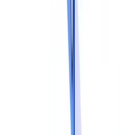
structurer ces trois niveaux de contrôle.
Etape 4 : former et sensibiliser les équipes
Un programme de conformité documentaire ne fonctionne que si les
personnes qui l'appliquent comprennent le pourquoi et le comment.
La formation doit couvrir trois dimensions.
La dimension réglementaire explique les obligations légales, les
risques encourus en cas de non-conformité et les sanctions
applicables. Les équipes doivent comprendre pourquoi elles
collectent tel document et non tel autre.
La dimension procédurale détaille les gestes métier : comment
vérifier l'authenticité d'une pièce d'identité, comment détecter une
incohérence entre un bulletin de salaire et un avis d'imposition,