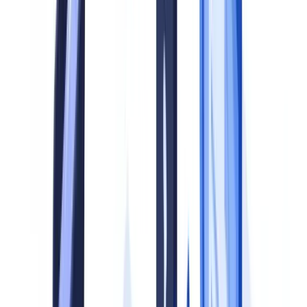
avec des amendes allant de 300 000 euros à 6,5 millions d'euros
(
ACPR, rapport annuel 2024
).
Pour aller plus loin, consultez
préparer et réussir un contrôle
réglementaire
.
Ce guide propose une approche en cinq étapes pour bâtir un
programme de conformité documentaire robuste, avec un modèle de
maturité permettant d'évaluer votre progression et d'identifier vos
priorités d'action.
Cet article est fourni à titre informatif et ne constitue pas un conseil
juridique, financier ou réglementaire.
Pourquoi structurer un programme de conformité