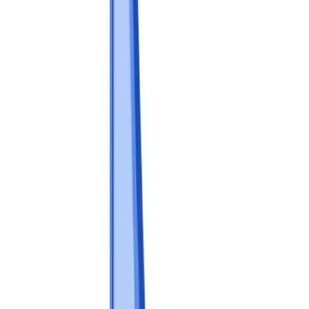
Métiers
Détection IA & Deepfake
Nouveau
Signaux IA, synthétiques, deepfakes
Finance & Juridique
Banque & KYC
Financement & Leasing
Experts-
comptables
Cabinets d'avocats
Notaires
Services
Assureurs
Immobilier
Ressources Humaines
Automobile
Médical &
Santé
Industrie