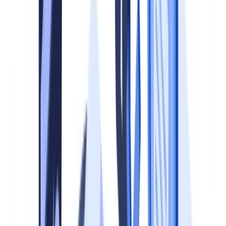
documentaire
La vérification documentaire n'est pas un acte isolé. C'est un
processus continu qui touche l'ensemble de la chaîne de valeur :
onboarding client, KYC, due diligence fournisseurs, gestion RH,
contractualisation. Sans programme formalisé, les entreprises
s'exposent à trois risques majeurs.
Le premier est le risque réglementaire. L'article L561-2 du CMF
liste les entités assujetties aux obligations de vigilance. L'ACPR et
Tracfin contrôlent la qualité des dispositifs de vérification. Les
sanctions peuvent atteindre 10 % du chiffre d'affaires annuel en cas
de manquement grave aux obligations LCB-FT.
Le deuxième est le risque opérationnel. Des processus manuels, non
documentés et non standardisés produisent des incohérences. Un
dossier rejeté pour pièce manquante allonge les délais de traitement