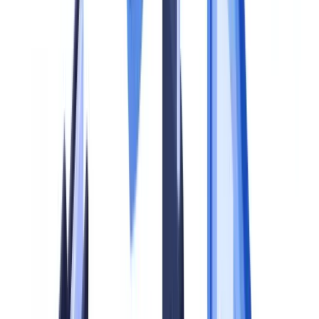
documentaire ?
Peut-on externaliser tout ou partie du programme de
conformité documentaire ?
Comment articuler conformité documentaire et protection des
données personnelles ?
Résumer cet article avec
ChatGPT
Claude
Perplexity
Gemini
Grok
Un programme de conformité documentaire ne se décrète pas en un
jour. Il se construit méthodiquement, en partant d'un diagnostic de
l'existant, en définissant des politiques claires, puis en déployant des
contrôles proportionnés aux risques réels de l'entreprise. En France,
les obligations issues du Code monétaire et financier (CMF), de la
réglementation LCB-FT et du RGPD imposent aux entreprises
assujetties de collecter, vérifier et conserver des documents selon des
règles strictes. L'ACPR a sanctionné 14 établissements en 2024 pour
des défaillances dans leurs dispositifs de contrôle documentaire,