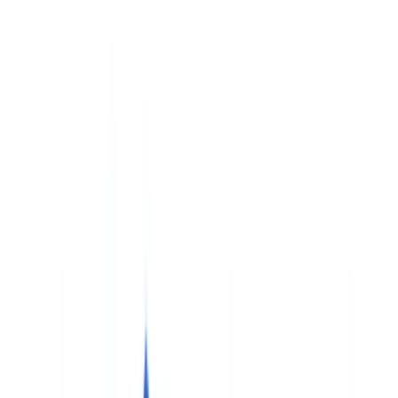
Checklists
Calculateur ROI
🇧🇪
BE
Europe
🇫🇷
France
🇧🇪
Belgique
🇨🇭
Suisse
🇬🇧
United Kingdom
🇮🇪
Ireland
🇪🇸
España
🇵🇹
Portugal
🇳🇱
Nederland
🇩🇪
Deutschland
Americas