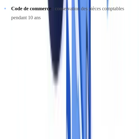
Code de commerce
: conservation des pièces comptables
pendant 10 ans
Pour un cadre détaillé des exigences anti-blanchiment, consultez
notre
guide LCB-FT
. Les aspects RGPD spécifiques à la gestion
documentaire sont traités dans notre
guide RGPD
.
Dresser la cartographie documentaire
Pour chaque processus métier, listez les documents collectés, leur
base légale, leur durée de conservation et le responsable du contrôle.
Cette cartographie constitue le socle du programme. Elle doit être
formalisée dans un registre consultable par l'ensemble des parties
prenantes.
Prêt à automatiser vos vérifications ?