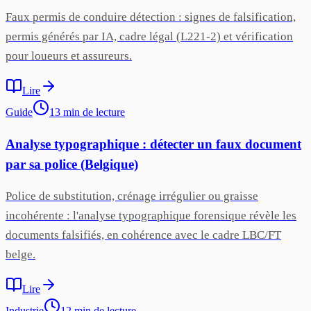
Faux permis de conduire détection : signes de falsification,
permis générés par IA, cadre légal (L221-2) et vérification
pour loueurs et assureurs.
Lire
Guide
13
min
de lecture
Analyse typographique : détecter un faux document
par sa police (Belgique)
Police de substitution, crénage irrégulier ou graisse
incohérente : l'analyse typographique forensique révèle les
documents falsifiés, en cohérence avec le cadre LBC/FT
belge.
Lire
Industrie
12
min
de lecture