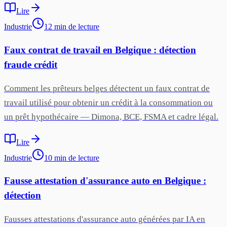
Lire
Industrie
12
min
de lecture
Faux contrat de travail en Belgique : détection
fraude crédit
Comment les prêteurs belges détectent un faux contrat de
travail utilisé pour obtenir un crédit à la consommation ou
un prêt hypothécaire — Dimona, BCE, FSMA et cadre légal.
Lire
Industrie
10
min
de lecture
Fausse attestation d'assurance auto en Belgique :
détection
Fausses attestations d'assurance auto générées par IA en