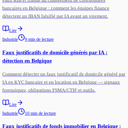
Faux RIB et fraude au changement de coordonnées
bancaires en Belgique : comment les équipes finance
détectent un IBAN falsifié par IA avant un virement.
Lire
Industrie
9
min
de lecture
Faux justificatifs de domicile générés par IA :
détection en Belgique
Comment détecter un faux justificatif de domicile généré par
IA en KYC bancaire et en location en Belgique — signaux
forensiques, obligations FSMA/CTIF et outils.
Lire
Industrie
10
min
de lecture
Faux justificatifs de fonds immobilier en Belgique :