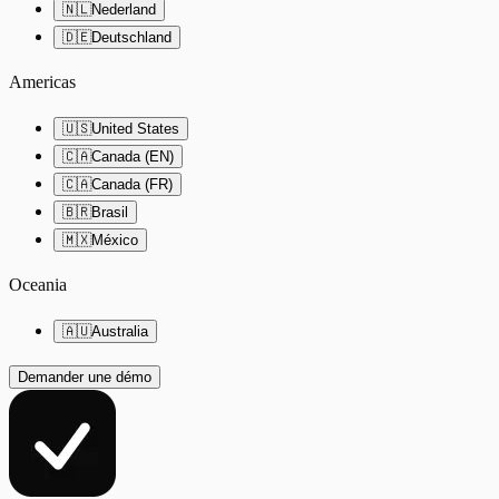
🇳🇱
Nederland
🇩🇪
Deutschland
Americas
🇺🇸
United States
🇨🇦
Canada (EN)
🇨🇦
Canada (FR)
🇧🇷
Brasil
🇲🇽
México
Oceania
🇦🇺
Australia
Demander une démo