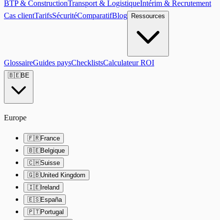
BTP & Construction
Transport & Logistique
Intérim & Recrutement
Cas client
Tarifs
Sécurité
Comparatif
Blog
Ressources
Glossaire
Guides pays
Checklists
Calculateur ROI
🇧🇪
BE
Europe
🇫🇷
France
🇧🇪
Belgique
🇨🇭
Suisse
🇬🇧
United Kingdom
🇮🇪
Ireland
🇪🇸
España
🇵🇹
Portugal