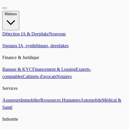
Métiers
Détection IA & Deepfake
Nouveau
Signaux IA, synthétiques, deepfakes
Finance & Juridique
Banque & KYC
Financement & Leasing
Experts-
comptables
Cabinets d'avocats
Notaires
Services
Assureurs
Immobilier
Ressources Humaines
Automobile
Médical &
Santé
Industrie