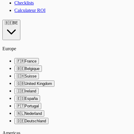
Checklists
Calculateur ROI
🇧🇪
BE
Europe
🇫🇷
France
🇧🇪
Belgique
🇨🇭
Suisse
🇬🇧
United Kingdom
🇮🇪
Ireland
🇪🇸
España
🇵🇹
Portugal
🇳🇱
Nederland
🇩🇪
Deutschland
Americas