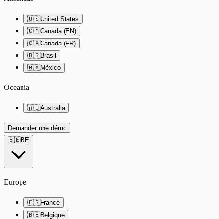
🇺🇸
United States
🇨🇦
Canada (EN)
🇨🇦
Canada (FR)
🇧🇷
Brasil
🇲🇽
México
Oceania
🇦🇺
Australia
Demander une démo
🇧🇪
BE
Europe
🇫🇷
France
🇧🇪
Belgique