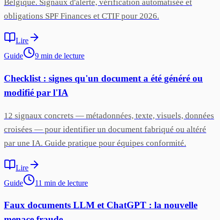
Belgique. Signaux d'alerte, vérification automatisée et
obligations SPF Finances et CTIF pour 2026.
Lire
Guide
9
min
de lecture
Checklist : signes qu'un document a été généré ou
modifié par l'IA
12 signaux concrets — métadonnées, texte, visuels, données
croisées — pour identifier un document fabriqué ou altéré
par une IA. Guide pratique pour équipes conformité.
Lire
Guide
11
min
de lecture
Faux documents LLM et ChatGPT : la nouvelle
menace fraude