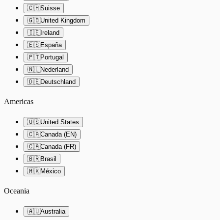
🇨🇭
Suisse
🇬🇧
United Kingdom
🇮🇪
Ireland
🇪🇸
España
🇵🇹
Portugal
🇳🇱
Nederland
🇩🇪
Deutschland
Americas
🇺🇸
United States
🇨🇦
Canada (EN)
🇨🇦
Canada (FR)
🇧🇷
Brasil
🇲🇽
México
Oceania
🇦🇺
Australia