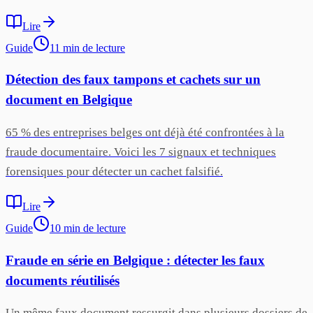
Lire
Guide
11
min
de lecture
Détection des faux tampons et cachets sur un
document en Belgique
65 % des entreprises belges ont déjà été confrontées à la
fraude documentaire. Voici les 7 signaux et techniques
forensiques pour détecter un cachet falsifié.
Lire
Guide
10
min
de lecture
Fraude en série en Belgique : détecter les faux
documents réutilisés
Un même faux document ressurgit dans plusieurs dossiers de