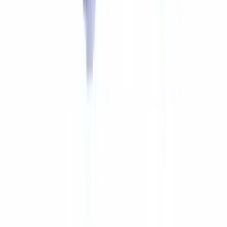
douteuse.
Combien de temps faut-il conserver les pièces justificatives
au cabinet ?
La Loi de l'impôt sur le revenu du Canada exige une conservation
minimale de 6 ans. Les documents LBA doivent être conservés 5
ans après la fin de la relation d'affaires. En pratique, les cabinets
conservent l'ensemble du dossier pendant 6 à 7 ans.
Comment un cabinet peut-il automatiser la vérification
sans changer ses outils ?
Les solutions de vérification documentaire par IA s'intègrent via API
aux principaux logiciels de production comptable. Le cabinet
conserve ses outils existants et ajoute une couche de contrôle
automatisé en amont de la saisie.