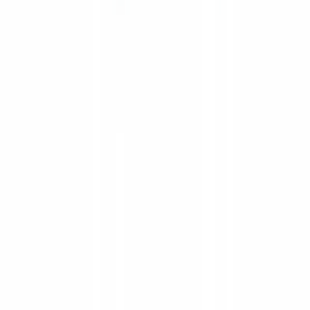
Obligations spécifiques du CANAFE pour les
comptables
Le CANAFE impose aux comptables et cabinets d'experts-
comptables des obligations spécifiques de vérification d'identité, de
tenue de documents et de déclaration. Les lignes directrices
détaillent les méthodes acceptables de vérification d'identité et les
registres à maintenir (
CANAFE — Comptables et cabinets
d'experts-comptables
).
L'ARC, de son côté, impose des exigences strictes en matière de
conservation des registres comptables et peut effectuer des
vérifications portant sur la conformité des pratiques de tenue de
livres (
ARC — Vérifications
).