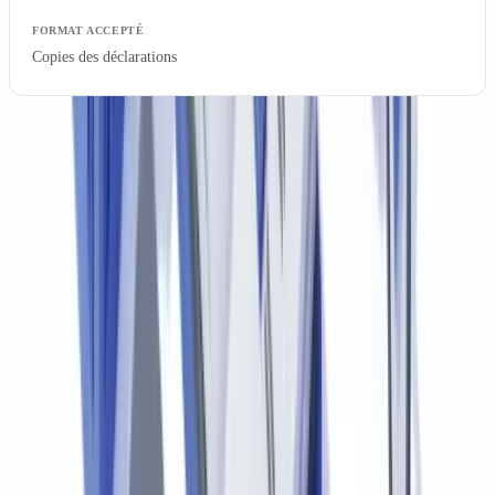
Copies des déclarations
La Loi de l'impôt sur le revenu du Canada et la Loi sur les impôts du
Québec imposent la conservation des livres et registres comptables
pendant au minimum 6 ans à compter de la fin de l'année
d'imposition concernée (
ARC — Conservation des registres
).
Revenu Québec impose des obligations similaires (
Revenu Québec
— Conservation des registres
).
Normes d'audit canadiennes et vérification des
pièces justificatives
Les auditeurs au Canada appliquent les Normes canadiennes d'audit