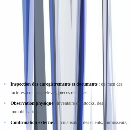
(NCA), harmonisées avec les normes internationales d'audit (ISA).
Les NCA sont publiées par le Conseil des normes d'audit et de
certification (CNAC) de CPA Canada.
NCA 500 : éléments probants
La NCA 500 définit les procédures d'audit permettant de recueillir
des éléments probants suffisants et appropriés pour fonder l'opinion
de l'auditeur. Elle distingue plusieurs types de procédures :
Inspection des enregistrements et documents
: examen des
factures, contrats, relevés, pièces de caisse.
Observation physique
: inventaire des stocks, des
immobilisations.
Confirmation externe
: circularisation des clients, fournisseurs,