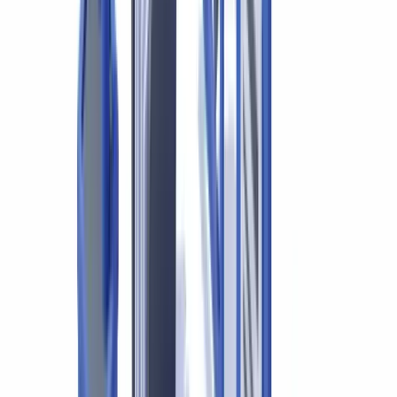
cabinet ?
Comment un cabinet peut-il automatiser la vérification sans
changer ses outils ?
Obligations spécifiques du CANAFE pour les comptables
Normes d'audit et vérification des pièces justificatives
NCA 500 : éléments probants
NCA 240 : prise en compte du risque de fraude
Facturation et transformation numérique
Intégration dans le flux de travail du cabinet
Résumer cet article avec
ChatGPT
Claude
Perplexity
Gemini
Grok
Les comptables professionnels agréés (CPA) et les auditeurs sont
des professionnels assujettis aux obligations de lutte contre le
blanchiment d'argent (LBA) au Canada. À ce titre, la vérification
des pièces justificatives ne relève pas d'une simple bonne pratique :