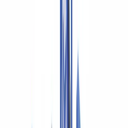
🇳🇱
Nederland
🇩🇪
Deutschland
Americas
🇺🇸
United States
🇨🇦
Canada (EN)
🇨🇦
Canada (FR)
🇧🇷
Brasil
🇲🇽
México
Oceania
🇦🇺
Australia
Demander une démo
Accueil
Blog
Conformité des comptables professionnels agréés