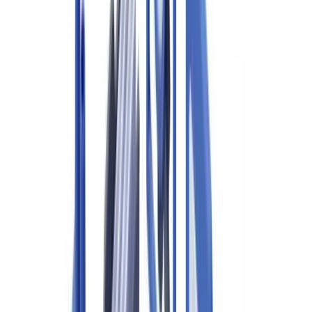
Normes d'audit canadiennes et vérification des pièces
justificatives
NCA 500 : éléments probants
NCA 240 : prise en compte du risque de fraude
NCA 230 : documentation des travaux
Automatiser la vérification documentaire en cabinet
comptable
Passez à l'action
Questions fréquemment posées
Les CPA sont-ils soumis aux obligations du CANAFE ?
Combien de temps faut-il conserver les pièces justificatives au
cabinet ?
Comment un cabinet peut-il automatiser la vérification sans
changer ses outils ?
Obligations spécifiques du CANAFE pour les comptables
Normes d'audit et vérification des pièces justificatives
NCA 500 : éléments probants
NCA 240 : prise en compte du risque de fraude