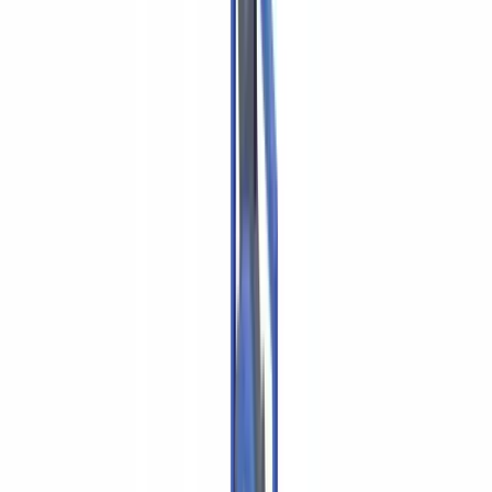
Métiers
Détection IA & Deepfake
Nouveau
Signaux IA, synthétiques, deepfakes
Finance & Juridique
Banque & KYC
Financement & Leasing
Experts-
comptables
Cabinets d'avocats
Notaires
Services
Assureurs
Immobilier
Ressources Humaines
Automobile
Médical &
Santé
Industrie