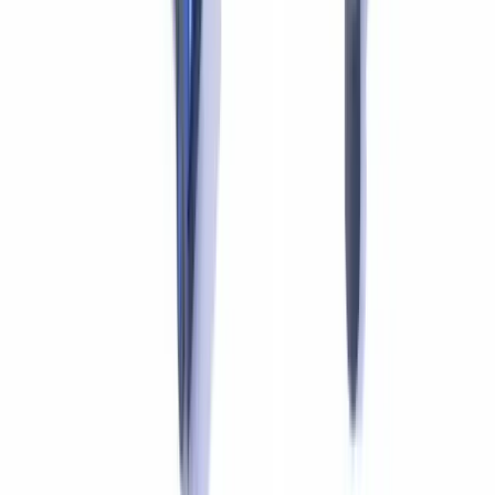
CheckFile traite des volumes industriels de documents réglementés
sur 24 langues OCR et 32 juridictions. Testez la plateforme avec vos
propres documents : résultats sous 48h.
Demander un pilote gratuit
Questions fréquemment posées
Les CPA sont-ils soumis aux obligations du CANAFE ?
Oui. Les comptables et cabinets d'experts-comptables sont des
entités déclarantes au sens de la LRPCFAT. Ils doivent mettre en
place un programme de conformité, effectuer des diligences de
vérification d'identité et déclarer au CANAFE toute opération