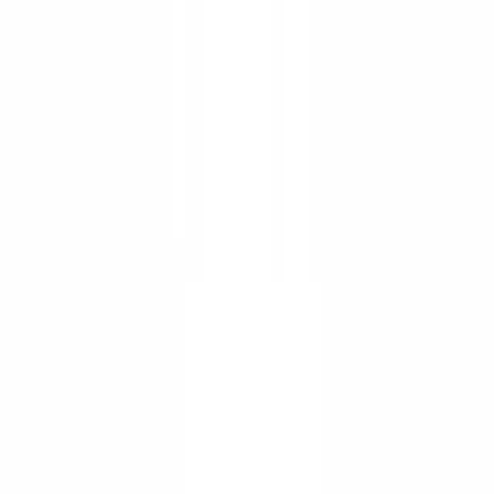
Immobilier
Ressources Humaines
Automobile
Médical & Santé
Industrie
BTP & Construction
Transport & Logistique
Intérim & Recrutement
Cas client
Tarifs
Sécurité
Comparatif
Blog
Ressources
Glossaire
Guides pays