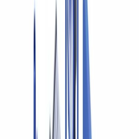
Industrie
8
min
de lecture
Conformité des comptables professionnels
agréés
Guide de conformité documentaire pour CPA et auditeurs au
Québec. Obligations LBA/CANAFE, checklist des pièces
justificatives, normes canadiennes d'audit.
L'équipe CheckFile
·
15 février 2026
Sommaire
Cadre réglementaire : obligations LBA et contrôle
documentaire
Checklist des pièces justificatives