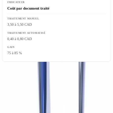
Coût par document traité
3,50 à 5,50 CAD
0,40 à 0,80 CAD
75 à 85 %
Les solutions comme
CheckFile.ai
s'intègrent aux logiciels de
production comptable via API. Consultez nos
tarifs
.
Passez à l'action