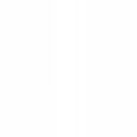
Skip to content
CheckFile
Métiers
Détection IA & Deepfake
Nouveau
Signaux IA, synthétiques, deepfakes
Finance & Juridique
Banque & KYC
Financement & Leasing
Experts-comptables
Cabinets d'avocats
Notaires
Services
Assureurs