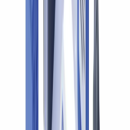
d'automatisation disponibles pour les professionnels comptables.
Cadre réglementaire : obligations LBA et contrôle
documentaire
Les CPA figurent parmi les professionnels assujettis à la LRPCFAT
en tant que comptables ou cabinets d'experts-comptables. Le
CANAFE les soumet à des obligations de vérification d'identité, de
tenue de documents et de déclaration des opérations douteuses
(
CANAFE — Obligations des comptables
).
L'Ordre des CPA du Québec a publié des lignes directrices
spécifiques détaillant les obligations des cabinets en matière de LBA
(
Ordre des CPA du Québec
).
Les obligations concrètes incluent :