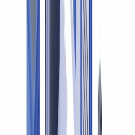
c'est une obligation légale encadrée par la LRPCFAT, les normes
canadiennes d'audit (NCA) et les directives de l'Ordre des CPA du
Québec. En 2026, avec la modernisation des systèmes fiscaux et le
renforcement des contrôles du CANAFE, la conformité
documentaire devient un enjeu central pour tout cabinet comptable.
Cet article est fourni à titre informatif et ne constitue pas un
conseil juridique, financier ou réglementaire. Les références
réglementaires sont exactes à la date de publication.
Consultez un professionnel qualifié pour un
accompagnement adapté à votre situation.
Ce guide détaille le cadre réglementaire applicable, la liste des pièces
justificatives à vérifier, les normes d'audit en vigueur et les leviers