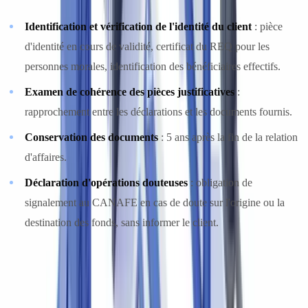
Identification et vérification de l'identité du client
: pièce
d'identité en cours de validité, certificat du REQ pour les
personnes morales, identification des bénéficiaires effectifs.
Examen de cohérence des pièces justificatives
:
rapprochement entre les déclarations et les documents fournis.
Conservation des documents
: 5 ans après la fin de la relation
d'affaires.
Déclaration d'opérations douteuses
: obligation de
signalement au CANAFE en cas de doute sur l'origine ou la
destination des fonds, sans informer le client.
Checklist des pièces justificatives