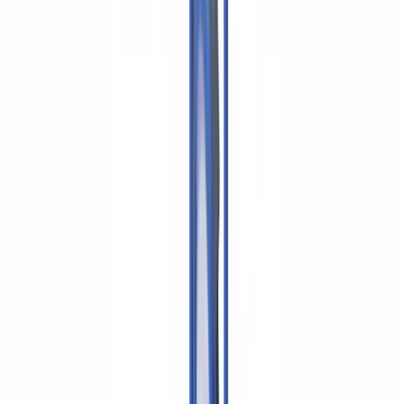
BTP & Construction
Transport & Logistique
Intérim & Recrutement
Cas client
Tarifs
Sécurité
Comparatif
Blog
Ressources
Glossaire
Guides pays
Checklists
Calculateur ROI
🇨🇦
CA
Europe
🇫🇷
France
🇧🇪
Belgique
🇨🇭
Suisse
🇬🇧
United Kingdom
🇮🇪
Ireland
🇪🇸
España
🇵🇹
Portugal