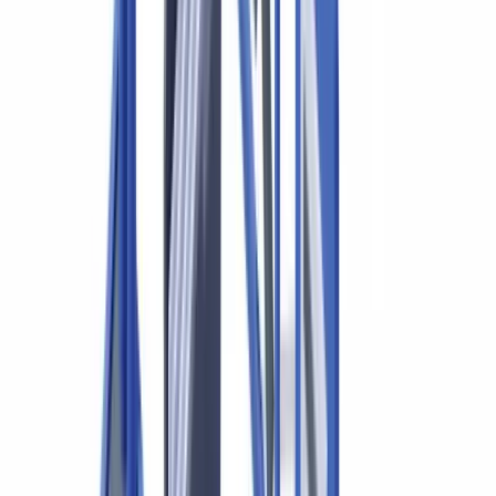
Facturation et transformation numérique
Intégration dans le flux de travail du cabinet
Sommaire
Cadre réglementaire : obligations LBA et contrôle
documentaire
Checklist des pièces justificatives
Normes d'audit canadiennes et vérification des pièces
justificatives
NCA 500 : éléments probants
NCA 240 : prise en compte du risque de fraude
NCA 230 : documentation des travaux
Automatiser la vérification documentaire en cabinet
comptable
Passez à l'action
Questions fréquemment posées
Les CPA sont-ils soumis aux obligations du CANAFE ?
Combien de temps faut-il conserver les pièces justificatives au