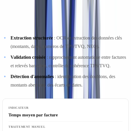
Les solutions de
vérification documentaire par IA
couvrent
aujourd'hui une large part des contrôles répétitifs :
Extraction structurée
: OCR et extraction des données clés
(montants, dates, numéros de TPS/TVQ, NEQ).
Validation croisée
: rapprochement automatique entre factures
et relevés bancaires, contrôle de cohérence TPS/TVQ.
Détection d'anomalies
: identification des doublons, des
montants aberrants, des écarts de dates.
Temps moyen par facture