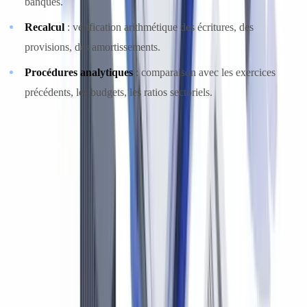
banques.
Recalcul
: vérification arithmétique des écritures, des
provisions, des amortissements.
Procédures analytiques
: comparaison avec les exercices
précédents, les budgets, les ratios sectoriels.
NCA 240 : prise en compte du risque de fraude
La NCA 240 impose au CPA d'évaluer le risque de fraude
documentaire tout au long de sa mission. Cela inclut la vérification
de l'authenticité des pièces, la détection de documents modifiés ou
falsifiés, et l'identification de circuits de validation inhabituels. Le
CPA doit exercer un scepticisme professionnel accru face à des
documents dont l'origine, la cohérence ou la présentation soulève
des interrogations.