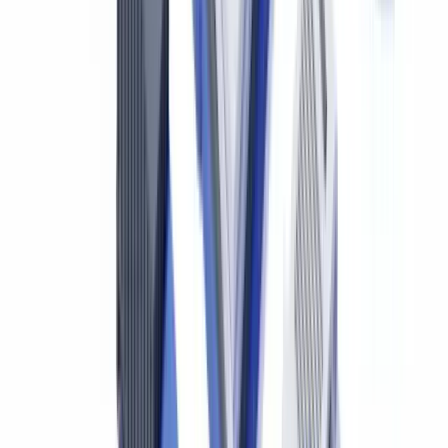
NCA 230 : documentation des travaux
Chaque vérification effectuée doit être documentée dans le dossier
de travail. La NCA 230 exige que la documentation permette à un
auditeur expérimenté, n'ayant pas participé à la mission, de
comprendre la nature, le calendrier et l'étendue des procédures
réalisées, les résultats obtenus et les éléments probants recueillis.
Prêt à automatiser vos vérifications ?
Pilote gratuit sur vos propres documents. Résultats en 48 h.
Demander un pilote gratuit
Automatiser la vérification documentaire en
cabinet comptable