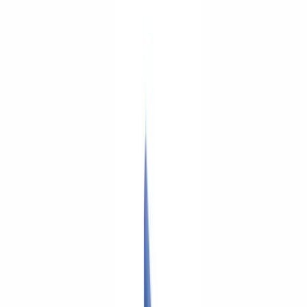
Checklists
Calculateur ROI
🇨🇦
CA
Europe
🇫🇷
France
🇧🇪
Belgique
🇨🇭
Suisse
🇬🇧
United Kingdom
🇮🇪
Ireland
🇪🇸
España
🇵🇹
Portugal
🇳🇱
Nederland
🇩🇪
Deutschland
Americas