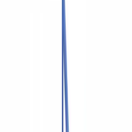
🇺🇸
United States
🇨🇦
Canada (EN)
🇨🇦
Canada (FR)
🇧🇷
Brasil
🇲🇽
México
Oceania
🇦🇺
Australia
Demander une démo
🇨🇦
CA
Europe
🇫🇷
France
🇧🇪
Belgique