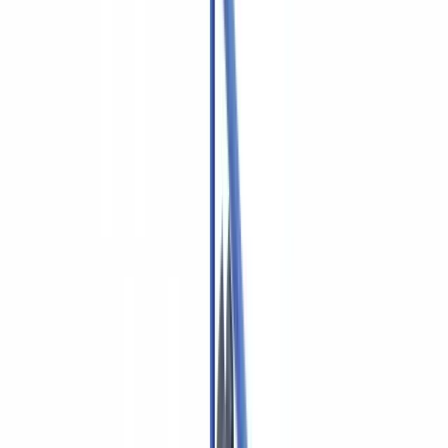
🇨🇭
Suisse
🇬🇧
United Kingdom
🇮🇪
Ireland
🇪🇸
España
🇵🇹
Portugal
🇳🇱
Nederland
🇩🇪
Deutschland
Americas
🇺🇸
United States
🇨🇦
Canada (EN)
🇨🇦
Canada (FR)
🇧🇷
Brasil
🇲🇽
México
Oceania
🇦🇺
Australia