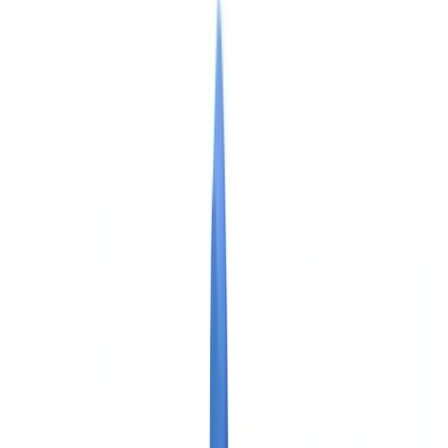
🇺🇸
United States
🇨🇦
Canada (EN)
🇨🇦
Canada (FR)
🇧🇷
Brasil
🇲🇽
México
Oceania
🇦🇺
Australia
Demander une démo
🇨🇦
CA
Europe
🇫🇷
France
🇧🇪
Belgique