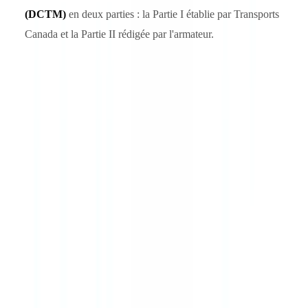
(DCTM)
en deux parties : la Partie I établie par Transports
Canada et la Partie II rédigée par l'armateur.
Les inspecteurs vérifient notamment les
contrats d'emploi
maritime (CEM)
, les registres de rémunération, l'hébergement à
bord et les procédures de rapatriement. Ces documents doivent être
conservés à bord et disponibles pour inspection à tout moment.
Cadre québécois : AMF, Loi 25 et données
d'équipage
L'AMF Québec et la conformité financière maritime
L'
Autorité des marchés financiers (AMF) du Québec
supervise
les aspects financiers et assurantiels des activités maritimes