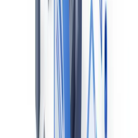
est assurée par Transports Canada, qui délivre les certificats
statutaires, approuve les brevets des gens de mer et supervise les
inspections. La
GCC
intervient pour la recherche et sauvetage, les
aides à la navigation et la réponse aux déversements.
Pour une perspective globale sur la conformité documentaire dans
les industries de transport, consultez notre
guide des industries de la
vérification
.
Cet article est fourni à titre informatif uniquement et ne constitue
pas un conseil juridique, financier ou réglementaire. Consultez un
professionnel qualifié pour toute question relative à votre situation
spécifique.
Le cadre réglementaire : la LMMC 2001 et ses