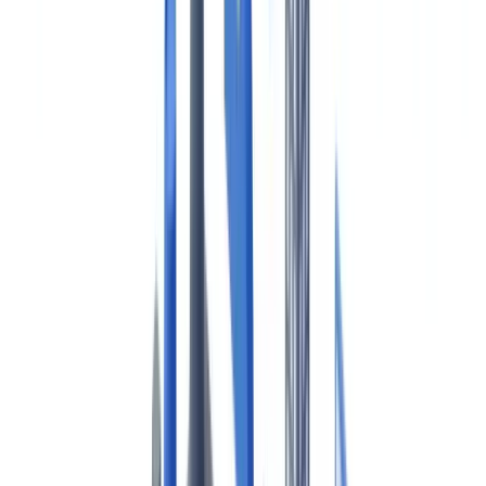
🇳🇱
Nederland
🇩🇪
Deutschland
Americas
🇺🇸
United States
🇨🇦
Canada (EN)
🇨🇦
Canada (FR)
🇧🇷
Brasil
🇲🇽
México
Oceania
🇦🇺
Australia
Demander une démo
Accueil
Blog
Conformité maritime au Canada : certificats de navires,