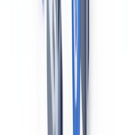
Contrairement aux pays européens, le Canada ne participe pas au
Mémorandum d'entente de Paris (Paris MOU)
. Pour la côte
Pacifique, le Canada est membre du
Tokyo MOU
, le régime
régional de contrôle par l'État du port pour la région Asie-Pacifique.
Pour la côte Atlantique et les eaux intérieures, le Canada s'appuie sur
des accords bilatéraux et sur ses propres programmes d'inspection de
Transports Canada.
Le
Tokyo MOU
regroupe 20 États membres dans la région Asie-
Pacifique. Les navires faisant escale dans les ports canadiens du
Pacifique (Vancouver, Prince Rupert) peuvent faire l'objet
d'inspections Tokyo MOU, avec enregistrement dans la base de
données régionale.
Inspections de Transports Canada