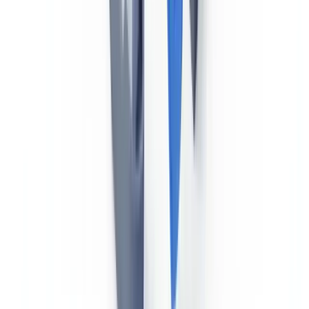
Sur la côte Atlantique et dans les eaux intérieures (dont le Saint-
Laurent), Transports Canada maintient ses propres programmes
d'inspection des navires étrangers et canadiens. Les inspecteurs de la
Sécurité maritime vérifient les certificats SOLAS, MARPOL, MLC
et ISPS, ainsi que la conformité au Code ISM. Une déficience grave
peut entraîner la
rétention du navire
dans le port canadien jusqu'à
correction.
Prêt à automatiser vos vérifications ?
Pilote gratuit sur vos propres documents. Résultats en 48 h.
Demander un pilote gratuit
La Voie maritime du Saint-Laurent : un régime