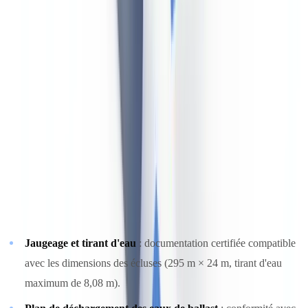
documentaire distinct
Exigences spécifiques à la Voie maritime
La
Voie maritime du Saint-Laurent
est gérée conjointement par la
Saint Lawrence Seaway Management Corporation
(côté
canadien) et la
Saint Lawrence Seaway Development
Corporation
(côté américain). Pour transiter par les écluses de la
Voie maritime — de l'estuaire du Saint-Laurent jusqu'aux Grands
Lacs — les navires doivent satisfaire à des exigences documentaires
et techniques supplémentaires :
Jaugeage et tirant d'eau
: documentation certifiée compatible
avec les dimensions des écluses (295 m × 24 m, tirant d'eau
maximum de 8,08 m).