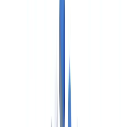
🇨🇭
Suisse
🇬🇧
United Kingdom
🇮🇪
Ireland
🇪🇸
España
🇵🇹
Portugal
🇳🇱
Nederland
🇩🇪
Deutschland
Americas
🇺🇸
United States
🇨🇦
Canada (EN)
🇨🇦
Canada (FR)
🇧🇷
Brasil
🇲🇽
México
Oceania
🇦🇺
Australia