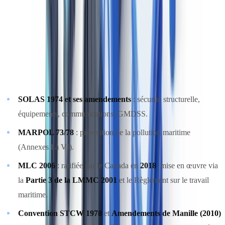
techniques), avis aux navigateurs et circulaires applicables aux
navires canadiens et étrangers.
Les conventions internationales ratifiées par le Canada
Le Canada a ratifié les principales conventions OMI :
SOLAS 1974 et ses amendements
: sécurité structurelle,
équipements, communications, GMDSS.
MARPOL 73/78
: prévention de la pollution maritime
(Annexes I à VI).
MLC 2006
: ratifiée par le Canada en
2018
, mise en œuvre via
la
Partie 3 de la LMMC 2001
et le Règlement sur le travail
maritime.
Convention STCW 1978
et
Amendements de Manille (2010)