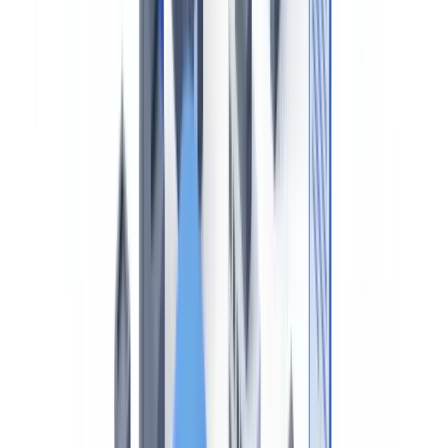
L'AMF Québec et la conformité financière maritime
Loi 25 et gestion des données d'équipage
Le Registre des entreprises du Québec (REQ)
Régime arctique : NORDREG et le RSPPPA
Automatisation de la vérification documentaire maritime au
Canada
Questions fréquemment posées
Sommaire
Le cadre réglementaire : la LMMC 2001 et ses règlements
d'application
La Loi de 2001 sur la marine marchande du Canada
Les conventions internationales ratifiées par le Canada
Certificats de navires : tableau récapitulatif pour le Canada
Le contrôle par l'État du port au Canada : Tokyo MOU et
accords bilatéraux
Le Canada n'est pas membre du MOU de Paris