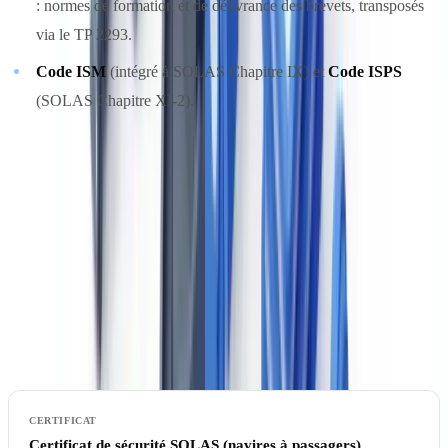
: normes de formation et de délivrance des brevets, transposés
via le TP 2293.
Code ISM
(intégré à SOLAS Chapitre IX) et
Code ISPS
(SOLAS Chapitre XI-2).
Certificats de navires : tableau récapitulatif pour
le Canada
La conformité d'un navire commercial opérant dans les eaux
canadiennes ou sous pavillon canadien s'appuie sur une série de
certificats délivrés ou reconnus par Transports Canada, parfois en
collaboration avec une société de classification agréée.
Certificat de sécurité SOLAS (navires à passagers)