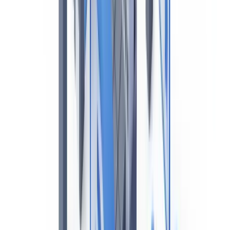
Résumer cet article avec
ChatGPT
Claude
Perplexity
Gemini
Grok
Le Canada occupe une place singulière dans le droit maritime
international : avec la plus longue côte maritime du monde, un
régime arctique parmi les plus stricts, et le fleuve Saint-Laurent
comme axe intérieur d'une route commerciale transatlantique, la
conformité maritime canadienne est à la fois exigeante et distincte de
celle des pays membres de l'Union européenne. Pour les
compagnies qui opèrent depuis Montréal, Québec, Sept-Îles ou
Contrecoeur, ou qui transitent par la
Voie maritime du Saint-
Laurent
, maîtriser les exigences de
Transports Canada —
Sécurité maritime
et de la
Garde côtière canadienne (GCC)
est
une condition préalable à toute activité commerciale.
La
Loi de 2001 sur la marine marchande du Canada (LMMC
2001)
constitue le texte fondateur de tout ce régime. Son application