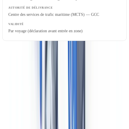
Centre des services de trafic maritime (MCTS) — GCC
Par voyage (déclaration avant entrée en zone)
Les sociétés de classification agréées par Transports Canada
(Lloyd's Register, Bureau Veritas, DNV, American Bureau of
Shipping) peuvent réaliser les visites de classification et émettre
certains certificats sous délégation.
Le contrôle par l'État du port au Canada : Tokyo
MOU et accords bilatéraux
Le Canada n'est pas membre du MOU de Paris