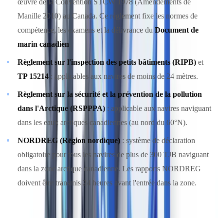
œuvre de la Convention STCW 1978 (Amendements de
Manille 2010) au Canada. Ce règlement fixe les normes de
compétence, les examens et la délivrance du
Document de
marin canadien
.
Règlement sur l'inspection des petits bâtiments (RIPB)
et
TP 15214
: applicables aux navires de moins de 24 mètres.
Règlement sur la sécurité et la prévention de la pollution
dans l'Arctique (RSPPPA)
: applicable aux navires naviguant
dans les eaux arctiques canadiennes (au nord du 60°N).
NORDREG (Région nordique)
: système de déclaration
obligatoire pour tous les navires de plus de 300 TJB naviguant
dans la zone arctique canadienne. Les rapports NORDREG
doivent être transmis 24 heures avant l'entrée dans la zone.
Transports Canada — Marine
publie l'ensemble des TP (publications