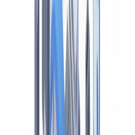
Inspections de Transports Canada
La Voie maritime du Saint-Laurent : un régime documentaire
distinct
Exigences spécifiques à la Voie maritime
Le Saint-Laurent et le Québec maritime
Vérification des équipages : le Document de marin canadien
et le TP 2293
Titres de compétence au Canada
Exigences MLC 2006 en contexte canadien
Cadre québécois : AMF, Loi 25 et données d'équipage
L'AMF Québec et la conformité financière maritime
Loi 25 et gestion des données d'équipage
Le Registre des entreprises du Québec (REQ)
Régime arctique : NORDREG et le RSPPPA
Automatisation de la vérification documentaire maritime au
Canada
Questions fréquemment posées