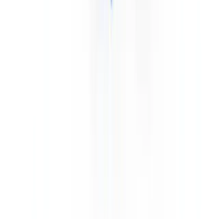
mer. Sept-Îles est l'un des ports en vrac les plus actifs du Canada
atlantique, avec des exportations vers l'Europe et l'Asie.
Pour les compagnies d'armement et les agents maritimes opérant au
Québec, les communications avec les autorités portuaires et les
services de trafic maritime se font
en français et en anglais
— les
deux langues officielles du Canada étant également les deux langues
de travail de la navigation maritime sur le Saint-Laurent. Les cartes
nautiques du Service hydrographique du Canada sont publiées dans
les deux langues pour les zones québécoises.
Vérification des équipages : le Document de marin
canadien et le TP 2293
Titres de compétence au Canada