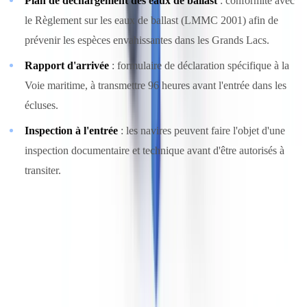
Plan de déchargement des eaux de ballast
: conformité avec
le Règlement sur les eaux de ballast (LMMC 2001) afin de
prévenir les espèces envahissantes dans les Grands Lacs.
Rapport d'arrivée
: formulaire de déclaration spécifique à la
Voie maritime, à transmettre 96 heures avant l'entrée dans les
écluses.
Inspection à l'entrée
: les navires peuvent faire l'objet d'une
inspection documentaire et technique avant d'être autorisés à
transiter.
Le Saint-Laurent et le Québec maritime
Le fleuve Saint-Laurent est à la fois une voie maritime intérieure et
une route commerciale internationale. Les ports de
Montréal
, de
Québec
et de
Sept-Îles
(principal port d'exportation de minerai de
fer au Canada) traitent des escales régulières de navires de haute