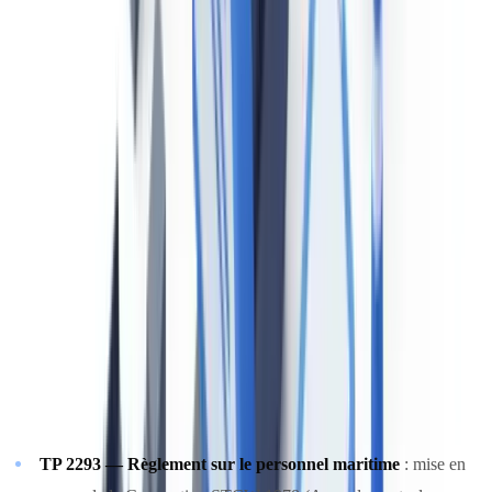
règlements d'application
La Loi de 2001 sur la marine marchande du Canada
La LMMC 2001 est la loi-cadre qui régit l'immatriculation des
navires canadiens, la sécurité des navires et des personnes à bord, la
prévention de la pollution, les conditions de travail des gens de mer
et la responsabilité en cas d'accident maritime. Elle a remplacé
l'ancienne
Loi sur la marine marchande du Canada
de 1985 et
constitue la transposition canadienne des conventions de
l'
Organisation maritime internationale (OMI)
et de la Convention du
travail maritime (MLC 2006).
Les principaux règlements d'application incluent :
TP 2293 — Règlement sur le personnel maritime
: mise en