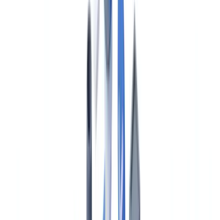
Métiers
Détection IA & Deepfake
Nouveau
Signaux IA, synthétiques, deepfakes
Finance & Juridique
Banque & KYC
Financement & Leasing
Experts-
comptables
Cabinets d'avocats
Notaires
Services
Assureurs
Immobilier
Ressources Humaines
Automobile
Médical &
Santé
Industrie