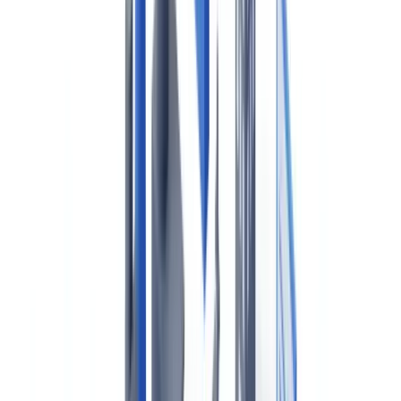
vérification des équipages et contrôle portuaire
Industrie
15
min
de lecture
Conformité maritime au Canada :
certificats de navires, vérification des
équipages et contrôle portuaire
Guide complet sur la conformité maritime canadienne : certificats
SOLAS, MARPOL, MLC 2006, rôle de Transports Canada
Sécurité maritime, LMMC 2001, Voie maritime du Saint-Laurent et
exigences québécoises.
L'équipe CheckFile
·
22 mai 2026
Sommaire