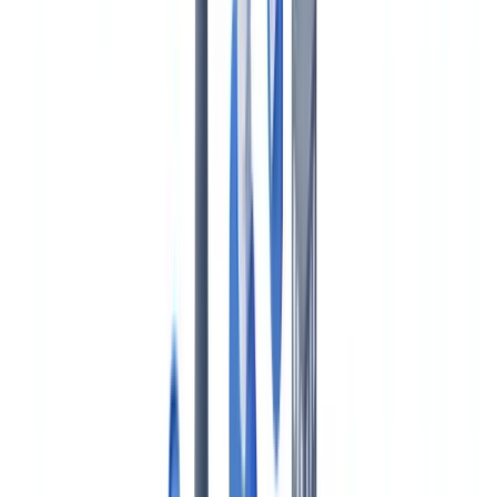
BTP & Construction
Transport & Logistique
Intérim & Recrutement
Cas client
Tarifs
Sécurité
Comparatif
Blog
Ressources
Glossaire
Guides pays
Checklists
Calculateur ROI
🇨🇦
CA
Europe
🇫🇷
France
🇧🇪
Belgique
🇨🇭
Suisse
🇬🇧
United Kingdom
🇮🇪
Ireland
🇪🇸
España
🇵🇹
Portugal