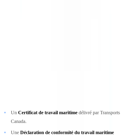
Pour les gens de mer étrangers embarquant sur des navires battant
pavillon canadien, Transports Canada peut reconnaître les brevets
étrangers via une lettre d'approbation (
endorsement
), à condition que
l'État d'émission figure sur la liste des États reconnus par Transports
Canada conformément à la STCW.
Exigences MLC 2006 en contexte canadien
Depuis la ratification de la MLC 2006 par le Canada en 2018, les
navires battant pavillon canadien d'une jauge brute supérieure à 500
GT et effectuant des voyages internationaux doivent détenir :
Un
Certificat de travail maritime
délivré par Transports
Canada.
Une
Déclaration de conformité du travail maritime