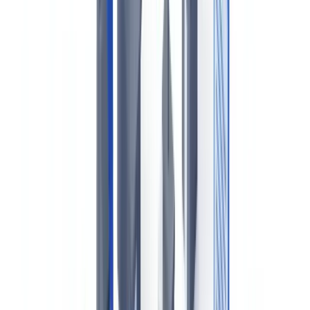
Le cadre réglementaire : la LMMC 2001 et ses règlements
d'application
La Loi de 2001 sur la marine marchande du Canada
Les conventions internationales ratifiées par le Canada
Certificats de navires : tableau récapitulatif pour le Canada
Le contrôle par l'État du port au Canada : Tokyo MOU et
accords bilatéraux
Le Canada n'est pas membre du MOU de Paris
Inspections de Transports Canada
La Voie maritime du Saint-Laurent : un régime documentaire
distinct
Exigences spécifiques à la Voie maritime
Le Saint-Laurent et le Québec maritime
Vérification des équipages : le Document de marin canadien
et le TP 2293
Titres de compétence au Canada
Exigences MLC 2006 en contexte canadien
Cadre québécois : AMF, Loi 25 et données d'équipage