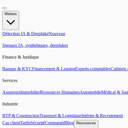
Métiers
Détection IA & Deepfake
Nouveau
Signaux IA, synthétiques, deepfakes
Finance & Juridique
Banque & KYC
Financement & Leasing
Experts-comptables
Cabinets 
Services
Assureurs
Immobilier
Ressources Humaines
Automobile
Médical & San
Industrie
BTP & Construction
Transport & Logistique
Intérim & Recrutement
Cas client
Tarifs
Sécurité
Comparatif
Blog
Ressources