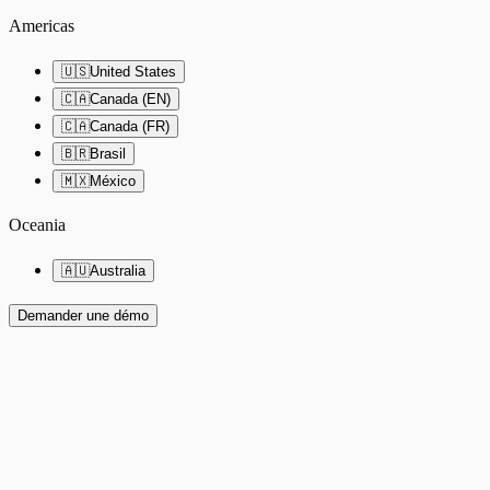
Americas
🇺🇸
United States
🇨🇦
Canada (EN)
🇨🇦
Canada (FR)
🇧🇷
Brasil
🇲🇽
México
Oceania
🇦🇺
Australia
Demander une démo