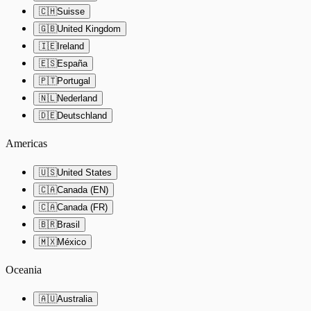
🇨🇭
Suisse
🇬🇧
United Kingdom
🇮🇪
Ireland
🇪🇸
España
🇵🇹
Portugal
🇳🇱
Nederland
🇩🇪
Deutschland
Americas
🇺🇸
United States
🇨🇦
Canada (EN)
🇨🇦
Canada (FR)
🇧🇷
Brasil
🇲🇽
México
Oceania
🇦🇺
Australia