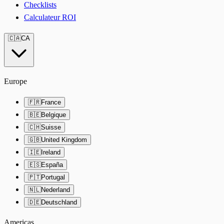
Checklists
Calculateur ROI
🇨🇦
CA
Europe
🇫🇷
France
🇧🇪
Belgique
🇨🇭
Suisse
🇬🇧
United Kingdom
🇮🇪
Ireland
🇪🇸
España
🇵🇹
Portugal
🇳🇱
Nederland
🇩🇪
Deutschland
Americas