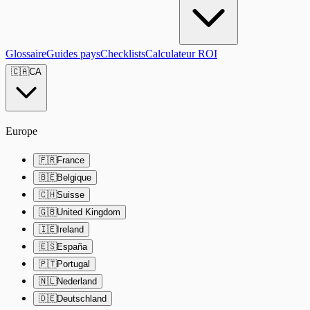
Glossaire
Guides pays
Checklists
Calculateur ROI
🇨🇦
CA
Europe
🇫🇷
France
🇧🇪
Belgique
🇨🇭
Suisse
🇬🇧
United Kingdom
🇮🇪
Ireland
🇪🇸
España
🇵🇹
Portugal
🇳🇱
Nederland
🇩🇪
Deutschland