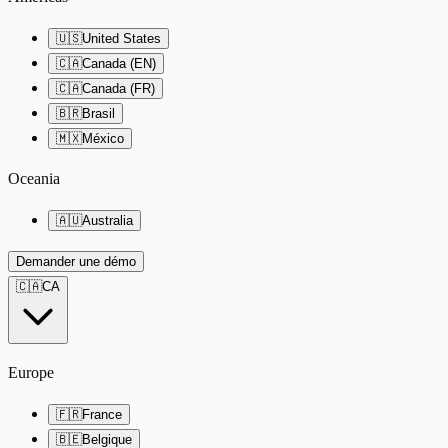
🇺🇸
United States
🇨🇦
Canada (EN)
🇨🇦
Canada (FR)
🇧🇷
Brasil
🇲🇽
México
Oceania
🇦🇺
Australia
Demander une démo
🇨🇦
CA
Europe
🇫🇷
France
🇧🇪
Belgique