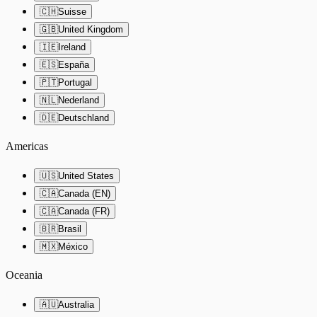
🇨🇭
Suisse
🇬🇧
United Kingdom
🇮🇪
Ireland
🇪🇸
España
🇵🇹
Portugal
🇳🇱
Nederland
🇩🇪
Deutschland
Americas
🇺🇸
United States
🇨🇦
Canada (EN)
🇨🇦
Canada (FR)
🇧🇷
Brasil
🇲🇽
México
Oceania
🇦🇺
Australia