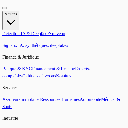
Métiers
Détection IA & Deepfake
Nouveau
Signaux IA, synthétiques, deepfakes
Finance & Juridique
Banque & KYC
Financement & Leasing
Experts-
comptables
Cabinets d'avocats
Notaires
Services
Assureurs
Immobilier
Ressources Humaines
Automobile
Médical &
Santé
Industrie