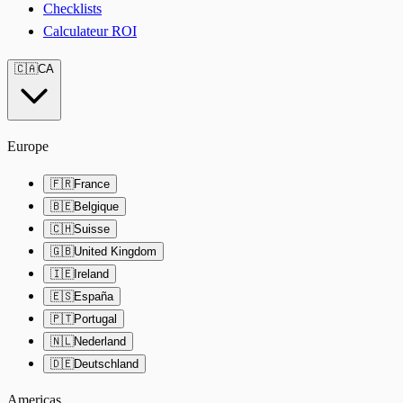
Checklists
Calculateur ROI
🇨🇦
CA
Europe
🇫🇷
France
🇧🇪
Belgique
🇨🇭
Suisse
🇬🇧
United Kingdom
🇮🇪
Ireland
🇪🇸
España
🇵🇹
Portugal
🇳🇱
Nederland
🇩🇪
Deutschland
Americas