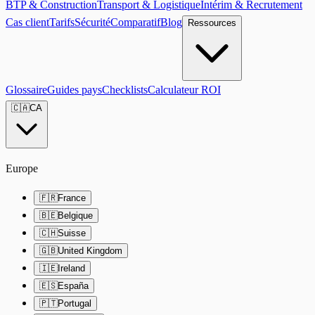
BTP & Construction
Transport & Logistique
Intérim & Recrutement
Cas client
Tarifs
Sécurité
Comparatif
Blog
Ressources
Glossaire
Guides pays
Checklists
Calculateur ROI
🇨🇦
CA
Europe
🇫🇷
France
🇧🇪
Belgique
🇨🇭
Suisse
🇬🇧
United Kingdom
🇮🇪
Ireland
🇪🇸
España
🇵🇹
Portugal