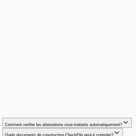
Lire l'article
Cas client
100 % de conformité sous-traitants et zéro PV de
contrôle depuis 18 mois
200 chantiers par an, 80 sous-traitants, des dizaines
d'attestations à surveiller : cette entreprise générale a
automatisé la conformité de sa chaîne de sous-traitance.
100%
conformité continue
Lire le cas client
Comment verifier les attestations sous-traitants automatiquement?
Quels documents de construction CheckFile peut-il controler?