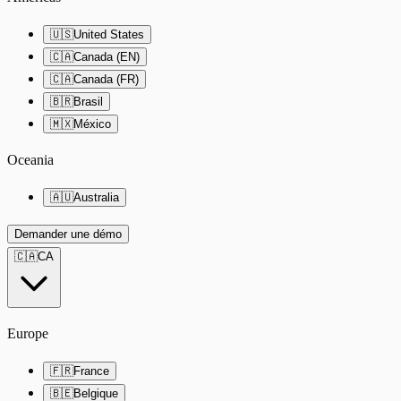
🇺🇸
United States
🇨🇦
Canada (EN)
🇨🇦
Canada (FR)
🇧🇷
Brasil
🇲🇽
México
Oceania
🇦🇺
Australia
Demander une démo
🇨🇦
CA
Europe
🇫🇷
France
🇧🇪
Belgique