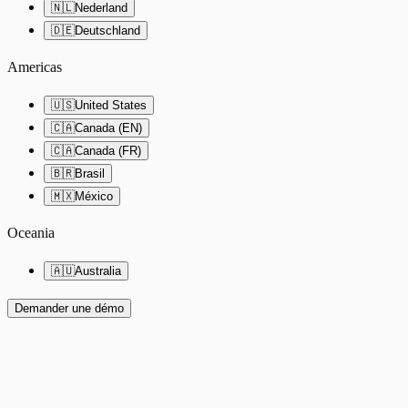
🇳🇱
Nederland
🇩🇪
Deutschland
Americas
🇺🇸
United States
🇨🇦
Canada (EN)
🇨🇦
Canada (FR)
🇧🇷
Brasil
🇲🇽
México
Oceania
🇦🇺
Australia
Demander une démo