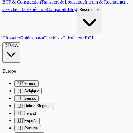
BTP & Construction
Transport & Logistique
Intérim & Recrutement
Cas client
Tarifs
Sécurité
Comparatif
Blog
Ressources
Glossaire
Guides pays
Checklists
Calculateur ROI
🇨🇦
CA
Europe
🇫🇷
France
🇧🇪
Belgique
🇨🇭
Suisse
🇬🇧
United Kingdom
🇮🇪
Ireland
🇪🇸
España
🇵🇹
Portugal