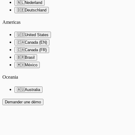
🇳🇱
Nederland
🇩🇪
Deutschland
Americas
🇺🇸
United States
🇨🇦
Canada (EN)
🇨🇦
Canada (FR)
🇧🇷
Brasil
🇲🇽
México
Oceania
🇦🇺
Australia
Demander une démo