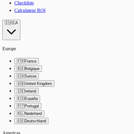
Checklists
Calculateur ROI
🇨🇦
CA
Europe
🇫🇷
France
🇧🇪
Belgique
🇨🇭
Suisse
🇬🇧
United Kingdom
🇮🇪
Ireland
🇪🇸
España
🇵🇹
Portugal
🇳🇱
Nederland
🇩🇪
Deutschland
Americas