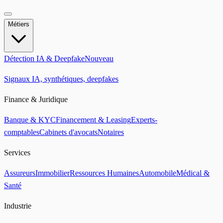
Métiers
Détection IA & Deepfake
Nouveau
Signaux IA, synthétiques, deepfakes
Finance & Juridique
Banque & KYC
Financement & Leasing
Experts-
comptables
Cabinets d'avocats
Notaires
Services
Assureurs
Immobilier
Ressources Humaines
Automobile
Médical &
Santé
Industrie