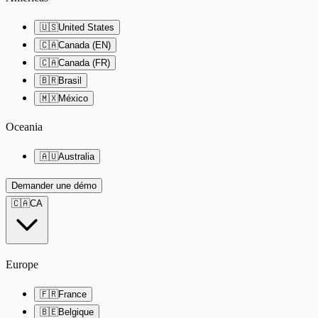
🇺🇸
United States
🇨🇦
Canada (EN)
🇨🇦
Canada (FR)
🇧🇷
Brasil
🇲🇽
México
Oceania
🇦🇺
Australia
Demander une démo
🇨🇦
CA
Europe
🇫🇷
France
🇧🇪
Belgique