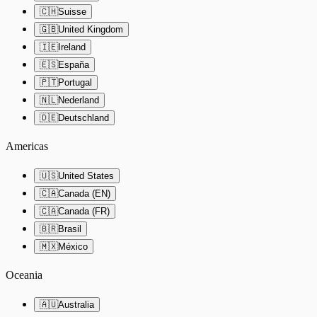
🇨🇭
Suisse
🇬🇧
United Kingdom
🇮🇪
Ireland
🇪🇸
España
🇵🇹
Portugal
🇳🇱
Nederland
🇩🇪
Deutschland
Americas
🇺🇸
United States
🇨🇦
Canada (EN)
🇨🇦
Canada (FR)
🇧🇷
Brasil
🇲🇽
México
Oceania
🇦🇺
Australia