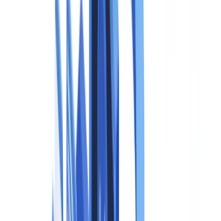
Étape 4 : implémenter les marquages techniques
Étape 5 : documenter vos procédures
Étape 6 : former les équipes concernées
Étape 7 : intégrer la vérification documentaire dans votre
dispositif anti-fraude
Questions fréquemment posées
Qu'est-ce que l'article 50 de l'EU AI Act impose concrètement
aux entreprises ?
Quelle est la différence entre fournisseur et déployeur dans le
règlement IA ?
Le standard C2PA est-il obligatoire pour se conformer à l'EU
AI Act ?
Les petites entreprises sont-elles concernées par l'EU AI Act
sur les médias synthétiques ?
Quelles sont les sanctions pour non-respect de l'article 50 ?
Sommaire
Ce que l'EU AI Act exige pour les médias synthétiques