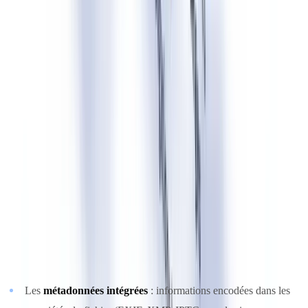
Exigences techniques : watermarking et standard
C2PA
Les marquages lisibles par machine
L'article 50 alinéa 3 ne prescrit pas une technologie unique mais
exige que les contenus synthétiques soient marqués d'une manière
lisible par machine permettant leur identification comme contenus
générés ou manipulés artificiellement. Le règlement précise que ce
marquage doit être intégré au contenu lui-même, et non seulement
signalé dans les conditions d'utilisation.
Les marquages acceptables comprennent :
Les
métadonnées intégrées
: informations encodées dans les