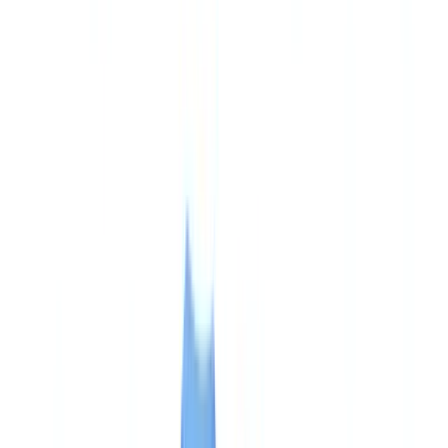
BTP & Construction
Transport & Logistique
Intérim & Recrutement
Cas client
Tarifs
Sécurité
Comparatif
Blog
Ressources
Glossaire
Guides pays
Checklists
Calculateur ROI
🇫🇷
FR
Europe
🇫🇷
France
🇧🇪
Belgique
🇨🇭
Suisse
🇬🇧
United Kingdom
🇮🇪
Ireland
🇪🇸
España
🇵🇹
Portugal