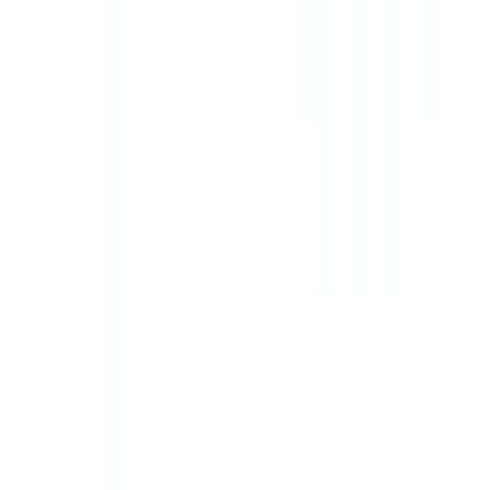
🇨🇭
Suisse
🇬🇧
United Kingdom
🇮🇪
Ireland
🇪🇸
España
🇵🇹
Portugal
🇳🇱
Nederland
🇩🇪
Deutschland
Americas
🇺🇸
United States
🇨🇦
Canada (EN)
🇨🇦
Canada (FR)
🇧🇷
Brasil
🇲🇽
México
Oceania
🇦🇺
Australia