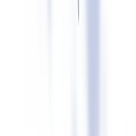
de métadonnées — les "Content Credentials" — qui enregistre la
provenance d'un contenu, les modifications apportées, les outils
utilisés et l'identité du signataire dans un manifeste
cryptographiquement signé.
Les entreprises membres de la coalition et engagées dans
l'implémentation du standard incluent Adobe, Microsoft, Google,
OpenAI, Sony, BBC et Truepic. Pour les entreprises déployant des
outils de génération de contenu, adopter le standard C2PA constitue
aujourd'hui la voie de conformité la plus robuste et la plus reconnue
par les régulateurs.
Ce que les entreprises doivent faire techniquement
Les obligations techniques varient selon le type de contenu et le rôle
de l'acteur.