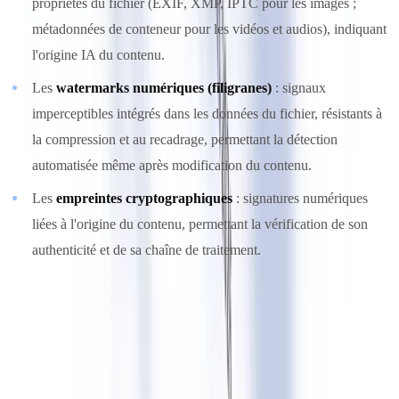
propriétés du fichier (EXIF, XMP, IPTC pour les images ;
métadonnées de conteneur pour les vidéos et audios), indiquant
l'origine IA du contenu.
Les
watermarks numériques (filigranes)
: signaux
imperceptibles intégrés dans les données du fichier, résistants à
la compression et au recadrage, permettant la détection
automatisée même après modification du contenu.
Les
empreintes cryptographiques
: signatures numériques
liées à l'origine du contenu, permettant la vérification de son
authenticité et de sa chaîne de traitement.
Le standard C2PA et son adoption
Le standard
C2PA
(Coalition for Content Provenance and
Authenticity) est la référence technique la plus alignée avec les
exigences de l'article 50. Ce standard open source définit un format