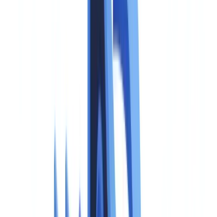
Vue d'ensemble de l'article 50
Qui doit se conformer : fournisseurs, déployeurs et
importateurs
La distinction fournisseur / déployeur
Tableau des obligations par type d'acteur
Exigences techniques : watermarking et standard C2PA
Les marquages lisibles par machine
Le standard C2PA et son adoption
Ce que les entreprises doivent faire techniquement
Sanctions : montants et autorités compétentes
Tableau des sanctions
Autorités nationales compétentes en France
Calendrier de conformité
Tableau des échéances applicables
Checklist pratique pour les entreprises
Étape 1 : inventaire des systèmes d'IA concernés
Étape 2 : déterminer votre rôle (fournisseur ou déployeur)
Étape 3 : audit des mécanismes de divulgation existants