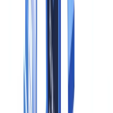
ChatGPT
Claude
Perplexity
Gemini
Grok
L'article 50 du règlement (UE) 2024/1689 — l'EU AI Act —
impose, à compter du 2 août 2026, des obligations de transparence
contraignantes pour tous les systèmes d'IA générant des médias
synthétiques : chatbots, deepfakes, systèmes de reconnaissance des
émotions. Ces obligations s'appliquent aux fournisseurs et
déployeurs d'IA opérant dans ou vers l'Union européenne, quelle
que soit leur localisation géographique. Les violations exposent à
des amendes atteignant 15 millions d'euros ou 3 % du chiffre
d'affaires mondial annuel.
Cet article est fourni à titre informatif et ne constitue pas un
conseil juridique, financier ou réglementaire. Les références
réglementaires sont exactes à la date de publication.