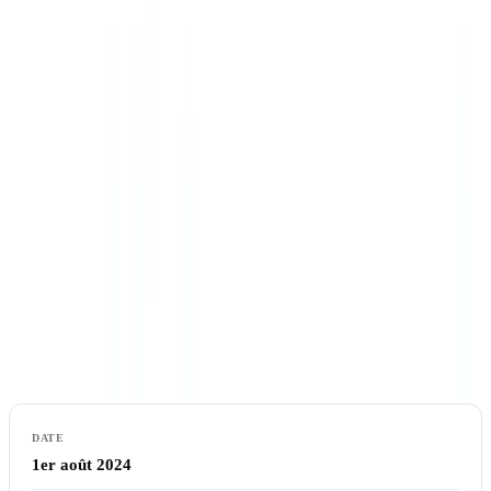
supervise les aspects protection des données des systèmes d'IA,
notamment pour les systèmes de reconnaissance biométrique et les
systèmes traitant des données personnelles (
cnil.fr
).
L'
Office européen de l'IA
(European AI Office, Bruxelles) est
compétent pour les modèles d'IA à usage général (GPAI) déployés
dans plusieurs États membres.
Calendrier de conformité
Tableau des échéances applicables
1er août 2024