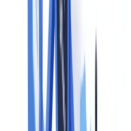
La notion clé est celle de "deepfake" au sens du règlement : tout
contenu image, audio ou vidéo généré ou manipulé par IA qui
ressemble à des personnes, objets, lieux ou entités réels et pourrait
être perçu à tort comme authentique.
Vue d'ensemble de l'article 50
L'article 50 du
règlement (UE) 2024/1689
structure quatre
obligations distinctes selon le type de système concerné.
L'article 50 alinéa 1
impose aux fournisseurs de systèmes d'IA
interagissant directement avec des personnes physiques (chatbots,
assistants virtuels) d'informer ces personnes qu'elles interagissent
avec un système d'IA, sauf si cela ressort clairement du contexte.