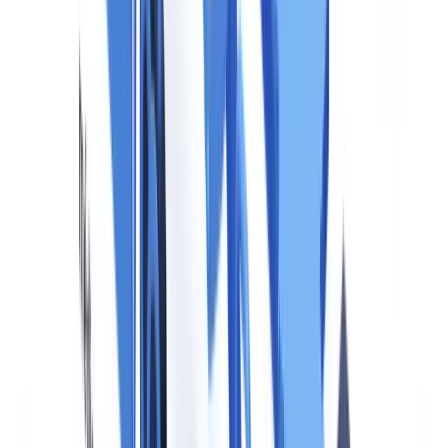
Le
fournisseur
(provider) est l'entité qui développe ou fait
développer un système d'IA et le met sur le marché de l'UE ou le
met en service dans l'UE, que ce soit sous son propre nom ou sa
propre marque. Un éditeur de logiciel qui commercialise un outil de
génération vidéo alimenté par IA est un fournisseur.
Le
déployeur
(deployer) est l'entité qui utilise un système d'IA sous
sa propre responsabilité dans le cadre de ses activités
professionnelles pour fournir des produits ou services. Une agence
de marketing qui utilise un outil tiers de génération de visuels
publicitaires pour ses clients est un déployeur.
Les importateurs et distributeurs qui commercialisent dans l'UE des
systèmes d'IA développés hors UE sont également soumis aux
obligations du règlement.
Une part croissante des tentatives de fraude documentaire