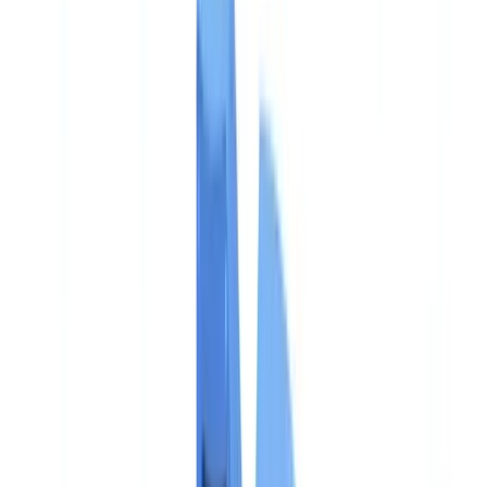
🇳🇱
Nederland
🇩🇪
Deutschland
Americas
🇺🇸
United States
🇨🇦
Canada (EN)
🇨🇦
Canada (FR)
🇧🇷
Brasil
🇲🇽
México
Oceania
🇦🇺
Australia
Demander une démo
Accueil
Blog
EU AI Act et médias synthétiques : obligations de