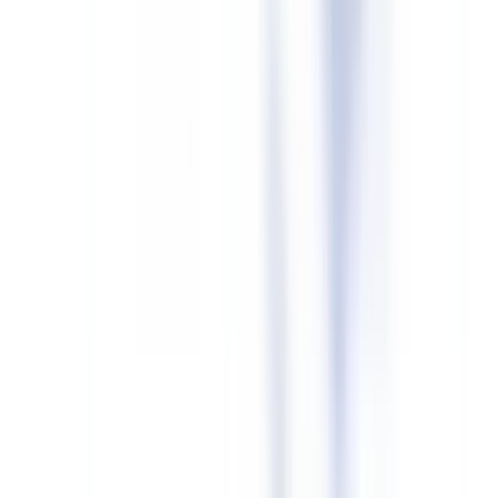
Pour les
images et visuels
: intégration de Content Credentials
C2PA via les API Adobe Content Authenticity Initiative ou
équivalents, ou watermarking cryptographique via des prestataires
spécialisés (Imatag, Digimarc, Truepic).
Pour les
vidéos et audios
: marquage dans les métadonnées de
conteneur (MP4, MKV, WAV) et watermarking robuste aux
transcodages. Les fournisseurs de plateformes de génération vidéo
(Sora, Synthesia, Runway) sont responsables de l'intégration
technique côté fournisseur.
Pour les
contenus textuels
générés par GPAI : l'article 50 alinéa 5
impose aux fournisseurs de modèles (OpenAI, Anthropic, Google,
Mistral) d'implémenter des solutions techniques — l'obligation
repose donc principalement sur ces acteurs, mais les déployeurs