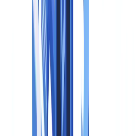
Définition des médias synthétiques sous le règlement
Vue d'ensemble de l'article 50
Qui doit se conformer : fournisseurs, déployeurs et
importateurs
La distinction fournisseur / déployeur
Tableau des obligations par type d'acteur
Exigences techniques : watermarking et standard C2PA
Les marquages lisibles par machine
Le standard C2PA et son adoption
Ce que les entreprises doivent faire techniquement
Sanctions : montants et autorités compétentes
Tableau des sanctions
Autorités nationales compétentes en France
Calendrier de conformité
Tableau des échéances applicables
Checklist pratique pour les entreprises
Étape 1 : inventaire des systèmes d'IA concernés
Étape 2 : déterminer votre rôle (fournisseur ou déployeur)