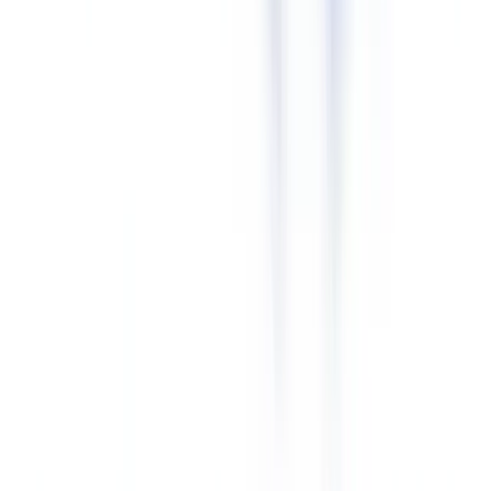
doivent vérifier que les outils qu'ils utilisent respectent cette
obligation.
L'
Office européen de l'IA
coordonne l'élaboration de standards
techniques complémentaires qui préciseront les formats admissibles.
Prêt à automatiser vos vérifications ?
Pilote gratuit sur vos propres documents. Résultats en 48 h.
Demander un pilote gratuit
Sanctions : montants et autorités compétentes
Tableau des sanctions