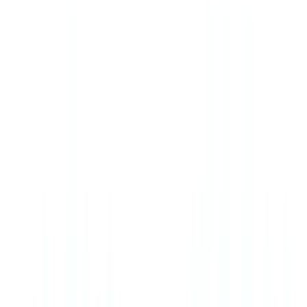
🇺🇸
United States
🇨🇦
Canada (EN)
🇨🇦
Canada (FR)
🇧🇷
Brasil
🇲🇽
México
Oceania
🇦🇺
Australia
Demander une démo
🇫🇷
FR
Europe
🇫🇷
France
🇧🇪
Belgique