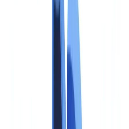
divulgation 2026
Conformité
14
min
de lecture
EU AI Act et médias synthétiques :
obligations de divulgation 2026
Article 50 du règlement IA UE : qui doit divulguer les contenus
synthétiques, quelles obligations techniques, quelles sanctions.
Guide pratique pour les entreprises en 2026.
L'équipe CheckFile
·
17 mai 2026
Sommaire
Ce que l'EU AI Act exige pour les médias synthétiques
Définition des médias synthétiques sous le règlement