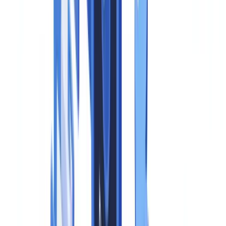
Étape 3 : audit des mécanismes de divulgation existants
Étape 4 : implémenter les marquages techniques
Étape 5 : documenter vos procédures
Étape 6 : former les équipes concernées
Étape 7 : intégrer la vérification documentaire dans votre
dispositif anti-fraude
Questions fréquemment posées
Qu'est-ce que l'article 50 de l'EU AI Act impose concrètement
aux entreprises ?
Quelle est la différence entre fournisseur et déployeur dans le
règlement IA ?
Le standard C2PA est-il obligatoire pour se conformer à l'EU
AI Act ?
Les petites entreprises sont-elles concernées par l'EU AI Act
sur les médias synthétiques ?
Quelles sont les sanctions pour non-respect de l'article 50 ?
Résumer cet article avec