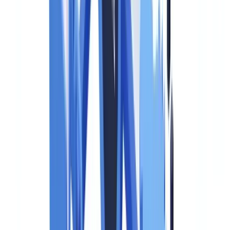
L'article 50 alinéa 2
oblige les opérateurs de systèmes de
reconnaissance des émotions ou de catégorisation biométrique à
informer les personnes physiques exposées à ces systèmes.
L'article 50 alinéa 3
exige des fournisseurs de systèmes d'IA
produisant des deepfakes qu'ils veillent à ce que les contenus soient
marqués de façon lisible par machine, indiquant qu'ils ont été
générés ou manipulés artificiellement.
L'article 50 alinéa 4
prévoit une exception pour les activités
légitimes (arts, satire, parodie), mais maintient l'obligation de
divulgation lorsqu'il existe un risque significatif de tromperie du
public.
L'article 50 alinéa 5
impose aux fournisseurs de modèles d'IA à
usage général (GPAI) d'implémenter des solutions techniques
permettant la détection et le marquage des contenus générés par