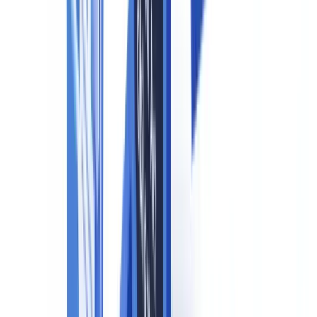
Consultez un professionnel qualifié pour un
accompagnement adapté à votre situation.
Ce que l'EU AI Act exige pour les médias
synthétiques
Définition des médias synthétiques sous le règlement
L'EU AI Act ne définit pas les "médias synthétiques" comme
catégorie autonome mais couvre l'ensemble des contenus générés ou
manipulés par IA qui présentent une ressemblance avec des
personnes, lieux ou événements réels. Cela inclut les images, sons,
vidéos et textes produits ou modifiés par des systèmes d'IA
générative, ainsi que les contenus résultant d'une manipulation
algorithmique de contenus existants.