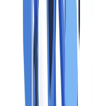
leurs modèles.
Synthèse réglementaire : l'EU AI Act fait de la transparence sur
les contenus synthétiques une obligation légale contraignante
pour toute entreprise opérant dans l'UE, avec application au 2
août 2026
(
EUR-Lex, règlement UE 2024/1689, art. 50
).
Qui doit se conformer : fournisseurs, déployeurs et
importateurs
La distinction fournisseur / déployeur
Le règlement distingue deux catégories d'acteurs soumis à des
obligations différentes.