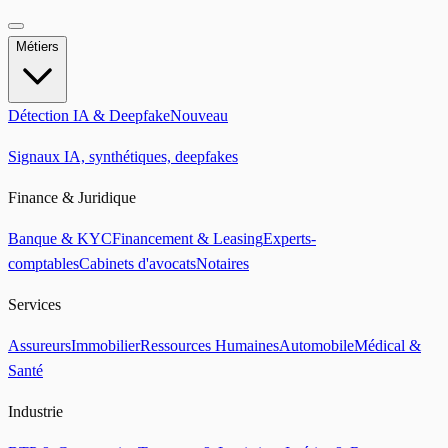
Métiers
Détection IA & Deepfake
Nouveau
Signaux IA, synthétiques, deepfakes
Finance & Juridique
Banque & KYC
Financement & Leasing
Experts-
comptables
Cabinets d'avocats
Notaires
Services
Assureurs
Immobilier
Ressources Humaines
Automobile
Médical &
Santé
Industrie