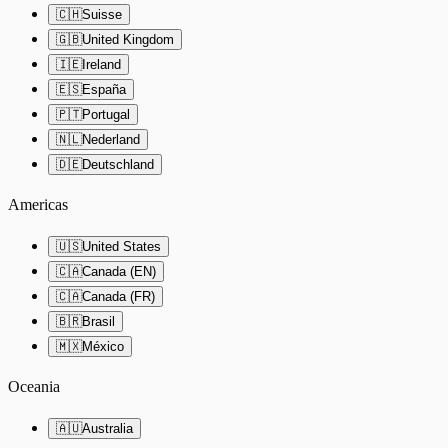
🇨🇭
Suisse
🇬🇧
United Kingdom
🇮🇪
Ireland
🇪🇸
España
🇵🇹
Portugal
🇳🇱
Nederland
🇩🇪
Deutschland
Americas
🇺🇸
United States
🇨🇦
Canada (EN)
🇨🇦
Canada (FR)
🇧🇷
Brasil
🇲🇽
México
Oceania
🇦🇺
Australia