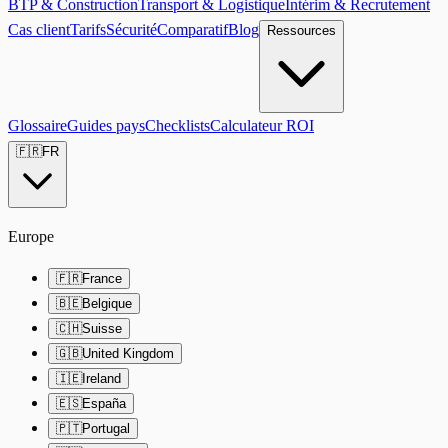
BTP & Construction
Transport & Logistique
Intérim & Recrutement
Cas client
Tarifs
Sécurité
Comparatif
Blog
Ressources
Glossaire
Guides pays
Checklists
Calculateur ROI
🇫🇷
FR
Europe
🇫🇷
France
🇧🇪
Belgique
🇨🇭
Suisse
🇬🇧
United Kingdom
🇮🇪
Ireland
🇪🇸
España
🇵🇹
Portugal