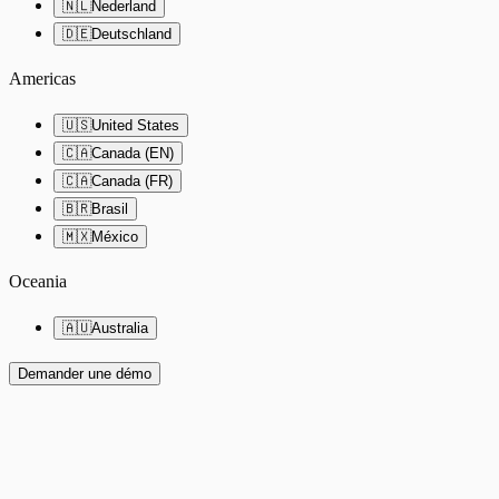
🇳🇱
Nederland
🇩🇪
Deutschland
Americas
🇺🇸
United States
🇨🇦
Canada (EN)
🇨🇦
Canada (FR)
🇧🇷
Brasil
🇲🇽
México
Oceania
🇦🇺
Australia
Demander une démo