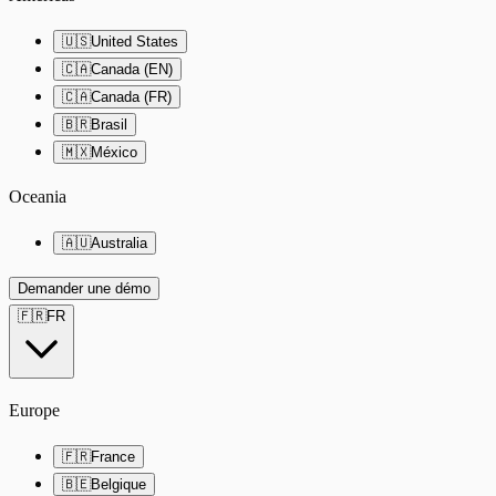
🇺🇸
United States
🇨🇦
Canada (EN)
🇨🇦
Canada (FR)
🇧🇷
Brasil
🇲🇽
México
Oceania
🇦🇺
Australia
Demander une démo
🇫🇷
FR
Europe
🇫🇷
France
🇧🇪
Belgique