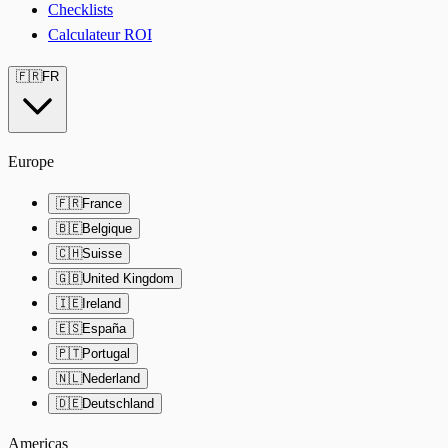
Checklists
Calculateur ROI
🇫🇷
FR
Europe
🇫🇷
France
🇧🇪
Belgique
🇨🇭
Suisse
🇬🇧
United Kingdom
🇮🇪
Ireland
🇪🇸
España
🇵🇹
Portugal
🇳🇱
Nederland
🇩🇪
Deutschland
Americas