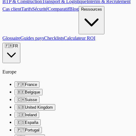
BTP & Construction
Transport & Logistique
Intérim & Recrutement
Cas client
Tarifs
Sécurité
Comparatif
Blog
Ressources
Glossaire
Guides pays
Checklists
Calculateur ROI
🇫🇷
FR
Europe
🇫🇷
France
🇧🇪
Belgique
🇨🇭
Suisse
🇬🇧
United Kingdom
🇮🇪
Ireland
🇪🇸
España
🇵🇹
Portugal