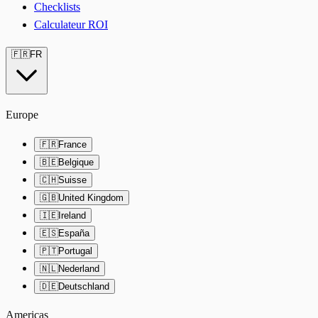
Checklists
Calculateur ROI
🇫🇷
FR
Europe
🇫🇷
France
🇧🇪
Belgique
🇨🇭
Suisse
🇬🇧
United Kingdom
🇮🇪
Ireland
🇪🇸
España
🇵🇹
Portugal
🇳🇱
Nederland
🇩🇪
Deutschland
Americas