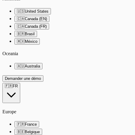
🇺🇸
United States
🇨🇦
Canada (EN)
🇨🇦
Canada (FR)
🇧🇷
Brasil
🇲🇽
México
Oceania
🇦🇺
Australia
Demander une démo
🇫🇷
FR
Europe
🇫🇷
France
🇧🇪
Belgique