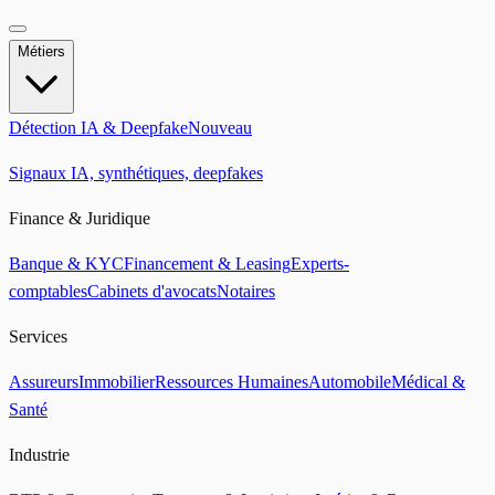
Métiers
Détection IA & Deepfake
Nouveau
Signaux IA, synthétiques, deepfakes
Finance & Juridique
Banque & KYC
Financement & Leasing
Experts-
comptables
Cabinets d'avocats
Notaires
Services
Assureurs
Immobilier
Ressources Humaines
Automobile
Médical &
Santé
Industrie