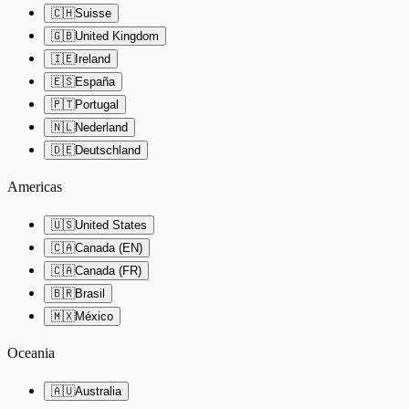
🇨🇭
Suisse
🇬🇧
United Kingdom
🇮🇪
Ireland
🇪🇸
España
🇵🇹
Portugal
🇳🇱
Nederland
🇩🇪
Deutschland
Americas
🇺🇸
United States
🇨🇦
Canada (EN)
🇨🇦
Canada (FR)
🇧🇷
Brasil
🇲🇽
México
Oceania
🇦🇺
Australia