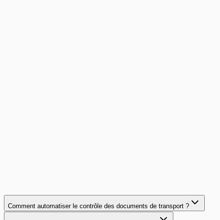
par dossier. Découvrez comment l'automatisation par IA
réduit de 90% le temps et les coûts de...
Lire l'article
conformite
14
min
Leasing : automatiser la conformité documentaire
Découvrez comment l'IA automatise la vérification des
dossiers de leasing et financement : Kbis, RIB, bilans,
attestations. Gagnez 80 % de temps.
Lire l'article
Comment automatiser le contrôle des documents de transport ?