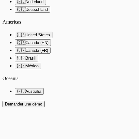
🇳🇱
Nederland
🇩🇪
Deutschland
Americas
🇺🇸
United States
🇨🇦
Canada (EN)
🇨🇦
Canada (FR)
🇧🇷
Brasil
🇲🇽
México
Oceania
🇦🇺
Australia
Demander une démo