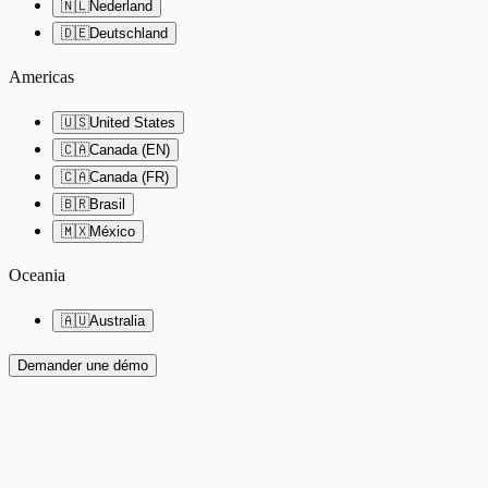
🇳🇱
Nederland
🇩🇪
Deutschland
Americas
🇺🇸
United States
🇨🇦
Canada (EN)
🇨🇦
Canada (FR)
🇧🇷
Brasil
🇲🇽
México
Oceania
🇦🇺
Australia
Demander une démo