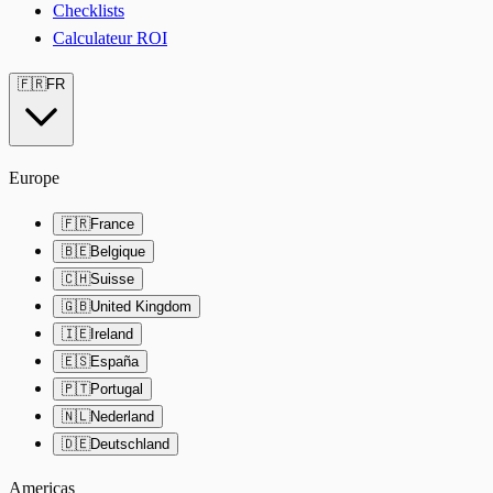
Checklists
Calculateur ROI
🇫🇷
FR
Europe
🇫🇷
France
🇧🇪
Belgique
🇨🇭
Suisse
🇬🇧
United Kingdom
🇮🇪
Ireland
🇪🇸
España
🇵🇹
Portugal
🇳🇱
Nederland
🇩🇪
Deutschland
Americas