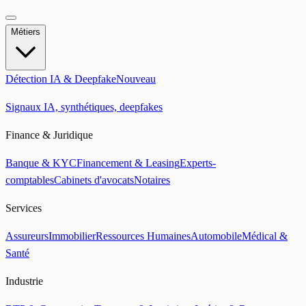
Métiers
Détection IA & Deepfake
Nouveau
Signaux IA, synthétiques, deepfakes
Finance & Juridique
Banque & KYC
Financement & Leasing
Experts-
comptables
Cabinets d'avocats
Notaires
Services
Assureurs
Immobilier
Ressources Humaines
Automobile
Médical &
Santé
Industrie