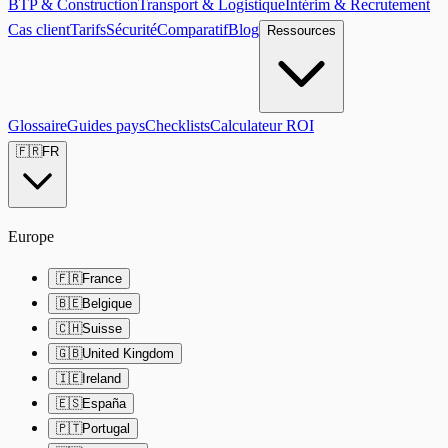
BTP & Construction
Transport & Logistique
Intérim & Recrutement
Cas client
Tarifs
Sécurité
Comparatif
Blog
Ressources
Glossaire
Guides pays
Checklists
Calculateur ROI
🇫🇷
FR
Europe
🇫🇷
France
🇧🇪
Belgique
🇨🇭
Suisse
🇬🇧
United Kingdom
🇮🇪
Ireland
🇪🇸
España
🇵🇹
Portugal