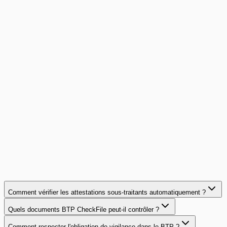
Cas client
100 % de conformité sous-traitants et zéro PV de
contrôle depuis 18 mois
200 chantiers par an, 80 sous-traitants, des dizaines
d'attestations à surveiller : cette entreprise générale a
automatisé la conformité de sa chaîne de sous-traitance.
100%
conformité continue
Lire le cas client
Comment vérifier les attestations sous-traitants automatiquement ?
Quels documents BTP CheckFile peut-il contrôler ?
Comment respecter l'obligation de vigilance dans le BTP ?