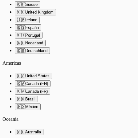
🇨🇭
Suisse
🇬🇧
United Kingdom
🇮🇪
Ireland
🇪🇸
España
🇵🇹
Portugal
🇳🇱
Nederland
🇩🇪
Deutschland
Americas
🇺🇸
United States
🇨🇦
Canada (EN)
🇨🇦
Canada (FR)
🇧🇷
Brasil
🇲🇽
México
Oceania
🇦🇺
Australia