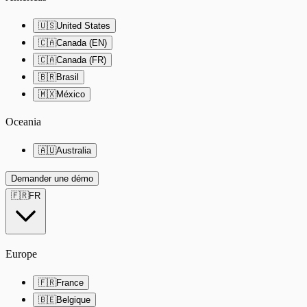
🇺🇸
United States
🇨🇦
Canada (EN)
🇨🇦
Canada (FR)
🇧🇷
Brasil
🇲🇽
México
Oceania
🇦🇺
Australia
Demander une démo
🇫🇷
FR
Europe
🇫🇷
France
🇧🇪
Belgique