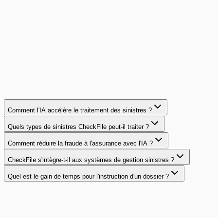
cette mutuelle régionale a déployé CheckFile pour protéger
ses 2 000 sinistres mensuels.
180K€
de fraudes évitées par an
Lire le cas client
Comment l'IA accélère le traitement des sinistres ?
Quels types de sinistres CheckFile peut-il traiter ?
Comment réduire la fraude à l'assurance avec l'IA ?
CheckFile s'intègre-t-il aux systèmes de gestion sinistres ?
Quel est le gain de temps pour l'instruction d'un dossier ?