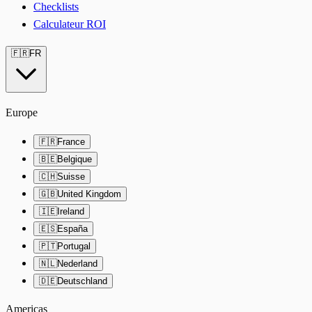
Checklists
Calculateur ROI
🇫🇷
FR
Europe
🇫🇷
France
🇧🇪
Belgique
🇨🇭
Suisse
🇬🇧
United Kingdom
🇮🇪
Ireland
🇪🇸
España
🇵🇹
Portugal
🇳🇱
Nederland
🇩🇪
Deutschland
Americas