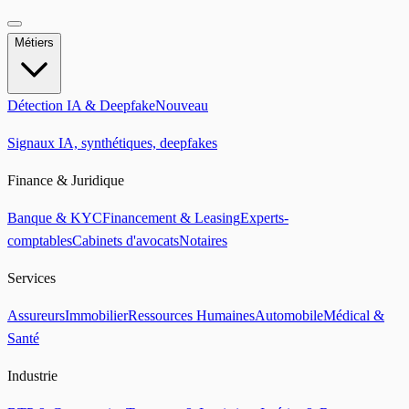
Métiers
Détection IA & Deepfake
Nouveau
Signaux IA, synthétiques, deepfakes
Finance & Juridique
Banque & KYC
Financement & Leasing
Experts-
comptables
Cabinets d'avocats
Notaires
Services
Assureurs
Immobilier
Ressources Humaines
Automobile
Médical &
Santé
Industrie