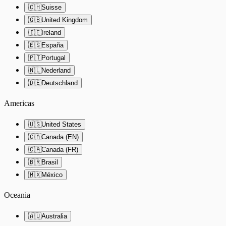
🇨🇭
Suisse
🇬🇧
United Kingdom
🇮🇪
Ireland
🇪🇸
España
🇵🇹
Portugal
🇳🇱
Nederland
🇩🇪
Deutschland
Americas
🇺🇸
United States
🇨🇦
Canada (EN)
🇨🇦
Canada (FR)
🇧🇷
Brasil
🇲🇽
México
Oceania
🇦🇺
Australia