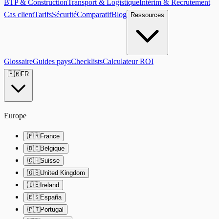
BTP & Construction
Transport & Logistique
Intérim & Recrutement
Cas client
Tarifs
Sécurité
Comparatif
Blog
Ressources
Glossaire
Guides pays
Checklists
Calculateur ROI
🇫🇷
FR
Europe
🇫🇷
France
🇧🇪
Belgique
🇨🇭
Suisse
🇬🇧
United Kingdom
🇮🇪
Ireland
🇪🇸
España
🇵🇹
Portugal