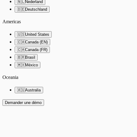
🇳🇱
Nederland
🇩🇪
Deutschland
Americas
🇺🇸
United States
🇨🇦
Canada (EN)
🇨🇦
Canada (FR)
🇧🇷
Brasil
🇲🇽
México
Oceania
🇦🇺
Australia
Demander une démo