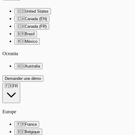
🇺🇸
United States
🇨🇦
Canada (EN)
🇨🇦
Canada (FR)
🇧🇷
Brasil
🇲🇽
México
Oceania
🇦🇺
Australia
Demander une démo
🇫🇷
FR
Europe
🇫🇷
France
🇧🇪
Belgique