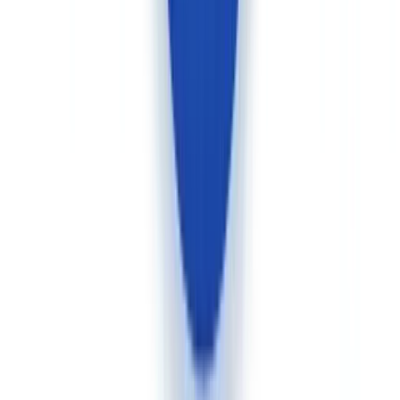
applicables.
Le
règlement eIDAS 2.0 (UE) 2024/1183
prévoit la mise en place
du portefeuille d'identité numérique européen d'ici 2027, ce qui
facilitera les flux transfrontaliers — mais en attendant, les contraintes
imposées par chaque autorité nationale de supervision restent une
réalité opérationnelle pour les entités assujetties opérant dans
plusieurs États membres.
Pour les organisations présentes dans plusieurs pays européens,
Veriff offre une couverture plus large de types de documents
d'identité internationaux. CheckFile compense par sa connaissance
native des formats documentaires locaux et son interrogation directe
des registres publics européens (registres du commerce, référentiels
fiscaux, annuaires d'entreprises).