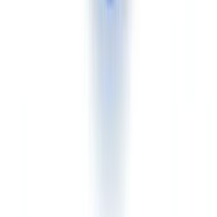
Cas d'usage : qui devrait choisir quoi
Fintech avec onboarding mobile grand public
Avantage Veriff.
Le flux selfie + document avec détection de
vivacité, les SDK mobiles natifs et l'optimisation du taux de
conversion sont le terrain de jeu naturel de Veriff. Les néo-banques,
applications de paiement et plateformes de crypto-actifs trouveront
un parcours clé en main parfaitement adapté à leurs besoins.
L'intégration est rapide (quelques jours avec les SDK) et
l'expérience utilisateur est parmi les meilleures du marché.
Entité assujettie avec dossiers de conformité complets
Avantage CheckFile.
Les établissements de crédit, cabinets d'audit,