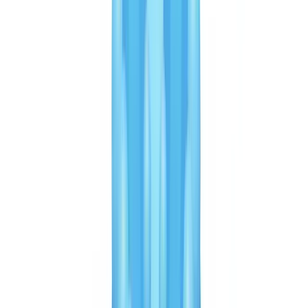
confirmer que la personne physique correspond au document
présenté. C'est un angle différent de la fraude documentaire : Veriff
excelle à détecter l'usurpation d'identité (quelqu'un se fait passer
pour un autre), CheckFile excelle à détecter la falsification
documentaire (un document a été altéré, fabriqué ou est incohérent
avec le reste du dossier).
Point clé pour les acheteurs :
demandez aux deux fournisseurs
leurs métriques spécifiques sous NDA. Un fournisseur incapable de
partager son taux de rappel de fraude et son taux de faux positifs sur
vos types de documents devrait susciter des questions.
Passez à l'action
Découvrez nos offres adaptées à votre volume et parlez à un expert.
Voir les tarifs