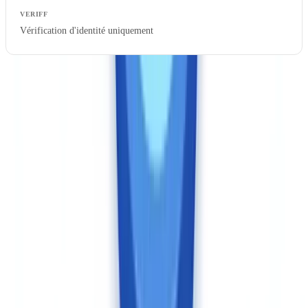
Vérification d'identité uniquement
Cette comparaison n'est pas tout à fait équitable : Veriff inclut la
biométrie (que CheckFile ne propose pas), et CheckFile couvre les
documents commerciaux (que Veriff ne traite pas). Le vrai coût
dépend de votre besoin réel. Si vous avez besoin des deux —
vérification d'identité biométrique ET analyse du dossier
documentaire — le coût cumulé des deux solutions est à intégrer
dans votre coût total de possession.
Conformité réglementaire : ancrage local versus
couverture internationale