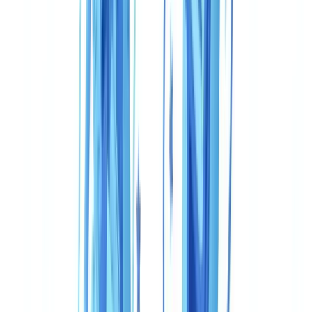
Peut-on utiliser CheckFile et Veriff ensemble ?
Veriff est-il conforme au RGPD pour une utilisation en
Europe ?
Quel est le coût réel pour 50 000 vérifications par an ?
CheckFile propose-t-il la vérification biométrique (selfie +
liveness) ?
Quel délai d'intégration prévoir ?
Quelle solution choisir pour une entité assujettie aux
obligations LCB-FT ?
Résumer cet article avec
ChatGPT
Claude
Perplexity
Gemini
Grok
CheckFile et Veriff répondent à des besoins de vérification distincts.
Veriff excelle dans la vérification d'identité biométrique avec un
parcours mobile rapide et fluide, taillé pour les fintechs et les
plateformes grand public. CheckFile couvre un spectre plus large —
pièces d'identité, documents commerciaux, justificatifs métiers —