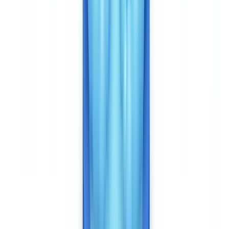
documents, pas un flux selfie + document unique. L'intégration se
fait par API REST avec webhooks, sans SDK mobile natif. C'est un
choix d'architecture : CheckFile cible les workflows back-office et
les intégrations CRM/ERP, pas les parcours consommateurs sur
mobile.
Si votre priorité est un parcours mobile grand public avec un
minimum de friction, Veriff est mieux positionné. Si votre priorité est
l'analyse de dossiers documentaires complets dans un workflow de
conformité, CheckFile est conçu pour cela.
Tarification : deux modèles, deux ordres de
grandeur
Le modèle économique diverge autant que le périmètre fonctionnel.