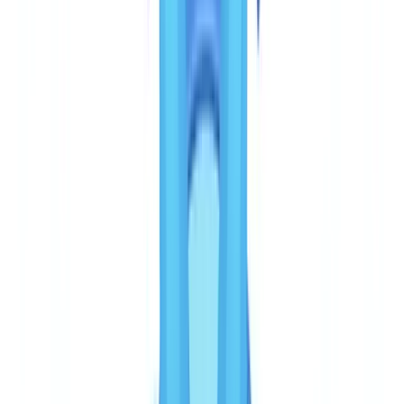
des documents soumis par les entités assujetties aux obligations
LCB-FT sont des documents commerciaux, pas des pièces
d'identité.
Veriff se concentre sur environ 400 types de documents d'identité
émis par des gouvernements, couvrant plus de 190 pays. C'est une
couverture solide pour le KYC individuel — passeport, carte
d'identité nationale, permis de conduire. En revanche, les documents
métiers (bulletins de salaire, relevés bancaires, factures, attestations)
ne font pas partie de son périmètre.
La conséquence est directe : si votre processus de conformité exige
la vérification d'un dossier complet — ce que la
directive AMLD6
(UE) 2024/1640, art. 20
impose pour la vigilance renforcée —
Veriff ne couvre qu'une partie de l'obligation. Il faudra compléter
avec un autre outil pour les justificatifs de domicile, les documents