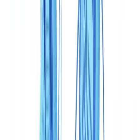
Vitesse et expérience utilisateur
Tarification : deux modèles, deux ordres de grandeur
Conformité réglementaire : ancrage local versus couverture
internationale
Cas d'usage : qui devrait choisir quoi
Fintech avec onboarding mobile grand public
Entité assujettie avec dossiers de conformité complets
PME avec budget contraint
Marketplace avec vérification d'identité simple
Verdict
Questions fréquemment posées
Peut-on utiliser CheckFile et Veriff ensemble ?
Veriff est-il conforme au RGPD pour une utilisation en
Europe ?
Quel est le coût réel pour 50 000 vérifications par an ?
CheckFile propose-t-il la vérification biométrique (selfie +
liveness) ?
Quel délai d'intégration prévoir ?