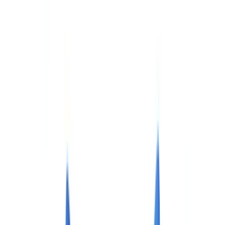
Checklists
Calculateur ROI
🇫🇷
FR
Europe
🇫🇷
France
🇧🇪
Belgique
🇨🇭
Suisse
🇬🇧
United Kingdom
🇮🇪
Ireland
🇪🇸
España
🇵🇹
Portugal
🇳🇱
Nederland
🇩🇪
Deutschland
Americas