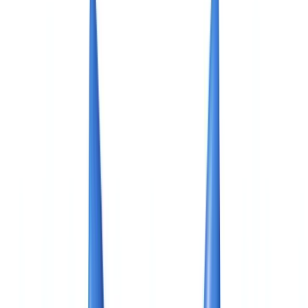
🇺🇸
United States
🇨🇦
Canada (EN)
🇨🇦
Canada (FR)
🇧🇷
Brasil
🇲🇽
México
Oceania
🇦🇺
Australia
Demander une démo
🇫🇷
FR
Europe
🇫🇷
France
🇧🇪
Belgique