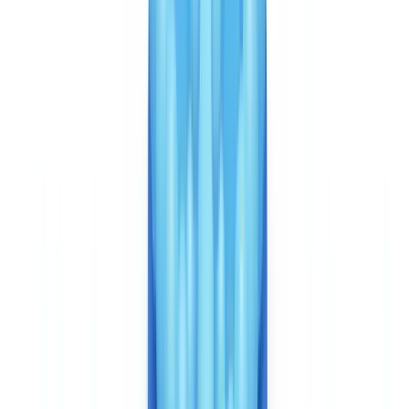
Vitesse et expérience utilisateur
Veriff a un avantage clair sur l'expérience mobile. Son flux de
vérification — capture du document + selfie + liveness check —
prend environ 6 secondes côté traitement, avec un parcours
utilisateur optimisé pour le mobile. Les SDK natifs iOS et Android
offrent une intégration fluide dans les applications existantes, avec
une personnalisation avancée de l'interface. Pour les fintechs qui
mesurent la conversion de leur parcours d'onboarding au
pourcentage près, cette qualité d'UX mobile est un argument de
poids.
Le traitement est plus rapide par document unitaire, mais le cas
d'usage diffère : CheckFile analyse des dossiers de plusieurs