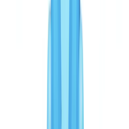
d'entreprise et les pièces financières.
Précision et détection de fraude
Ces métriques sont vérifiées sur des volumes de production réels. Le
taux de faux positifs est un indicateur souvent négligé : chaque faux
positif génère une revue manuelle qui mobilise un analyste pendant
8 à 15 minutes. Avec un taux de 3,2 %, une entreprise traitant 50
000 vérifications par an fait face à environ 1 600 revues manuelles
— contre 4 000 à 6 000 avec un taux de 8 à 12 %.
Veriff ne publie pas de métriques de précision OCR ou de rappel de
fraude comparables. Sa force réside dans la détection biométrique :
la correspondance faciale avec détection de vivacité 3D (liveness
detection) atteint des taux de précision supérieurs à 99 % pour