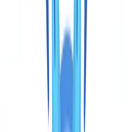
vérifie que la personne est bien celle qu'elle prétend être. CheckFile
vérifie que le dossier documentaire complet est authentique,
cohérent et conforme aux exigences des régulateurs LCB-FT. Le
choix dépend de ce que vous devez prouver.
Couverture documentaire : profondeur versus
spécialisation
CheckFile traite plus de 3 200 types de documents dans 24 langues.
Cela inclut les pièces d'identité (passeports, cartes nationales
d'identité, permis de conduire), mais aussi les documents
commerciaux et justificatifs métiers : extraits de registre du
commerce, relevés bancaires, bulletins de salaire, factures
fournisseurs, attestations d'assurance, bilans comptables, quittances
de loyer. Sur notre base de 2,4 millions de documents vérifiés, 61 %