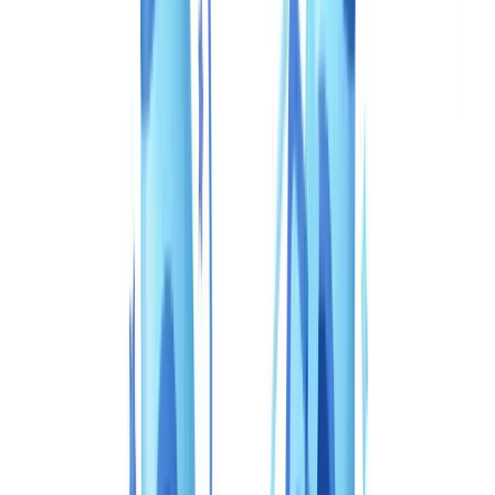
🇳🇱
Nederland
🇩🇪
Deutschland
Americas
🇺🇸
United States
🇨🇦
Canada (EN)
🇨🇦
Canada (FR)
🇧🇷
Brasil
🇲🇽
México
Oceania
🇦🇺
Australia
Demander une démo
Accueil
Blog
CheckFile vs Veriff : comparaison complète 2026