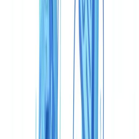
Quelle solution choisir pour une entité assujettie aux
obligations LCB-FT ?
Sommaire
Tableau comparatif : CheckFile vs Veriff en un coup d'œil
Couverture documentaire : profondeur versus spécialisation
Précision et détection de fraude
Vitesse et expérience utilisateur
Tarification : deux modèles, deux ordres de grandeur
Conformité réglementaire : ancrage local versus couverture
internationale
Cas d'usage : qui devrait choisir quoi
Fintech avec onboarding mobile grand public
Entité assujettie avec dossiers de conformité complets
PME avec budget contraint
Marketplace avec vérification d'identité simple
Verdict
Questions fréquemment posées