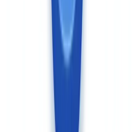
CheckFile est hébergé en Union européenne, conçu dès l'origine
pour répondre aux exigences des régulateurs LCB-FT et de l'autorité
nationale de supervision compétente dans chaque État membre. Les
pistes d'audit sont générées nativement conformément à la
directive
AMLD6 (UE) 2024/1640
et au RGPD, sans transfert de données
hors de l'Union européenne. Cette architecture est particulièrement
adaptée aux entités assujetties soumises à des obligations de
localisation stricte des données.
Veriff opère depuis l'Estonie avec des centres de données en Union
européenne. La plateforme est certifiée SOC 2 Type II et ISO
27001, et conforme au GDPR. Pour les organisations soumises à
des exigences spécifiques de l'autorité nationale de supervision
(établissements de crédit, assurances, services de paiement), la
localisation précise du traitement des données peut nécessiter une
analyse juridique complémentaire selon les réglementations locales