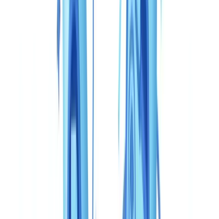
Guide
12
min
de lecture
CheckFile vs Veriff : comparaison
complète 2026
Comparaison détaillée CheckFile vs Veriff — fonctionnalités, tarifs,
précision, conformité. Quelle solution de vérification d'identité
choisir en 2026 ?
L'équipe CheckFile
·
6 mai 2026
Sommaire
Tableau comparatif : CheckFile vs Veriff en un coup d'œil
Couverture documentaire : profondeur versus spécialisation
Précision et détection de fraude