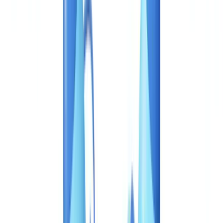
BTP & Construction
Transport & Logistique
Intérim & Recrutement
Cas client
Tarifs
Sécurité
Comparatif
Blog
Ressources
Glossaire
Guides pays
Checklists
Calculateur ROI
🇫🇷
FR
Europe
🇫🇷
France
🇧🇪
Belgique
🇨🇭
Suisse
🇬🇧
United Kingdom
🇮🇪
Ireland
🇪🇸
España
🇵🇹
Portugal