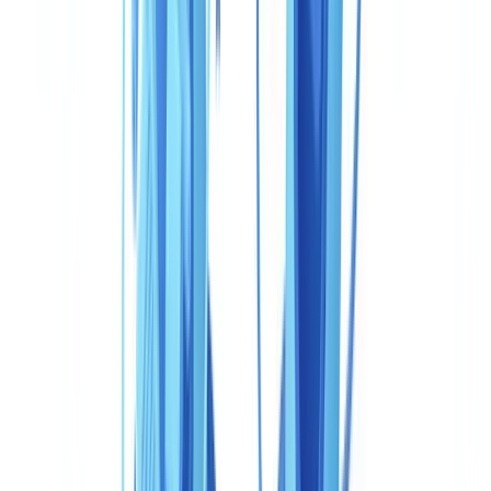
avec une profondeur de détection de fraude documentaire et un
ancrage réglementaire natif en Union européenne. Ce comparatif
pose les données côte à côte pour vous permettre de choisir en
connaissance de cause.
Cet article est fourni à titre informatif uniquement et ne constitue
pas un conseil juridique, financier ou réglementaire. Les données
relatives à Veriff proviennent de sources publiques (site éditeur,
rapports analystes, documentation technique) consultées en mai
2026.
Tableau comparatif : CheckFile vs Veriff en un
coup d'œil
La vue synthétique d'abord. Les détails suivent dans chaque section