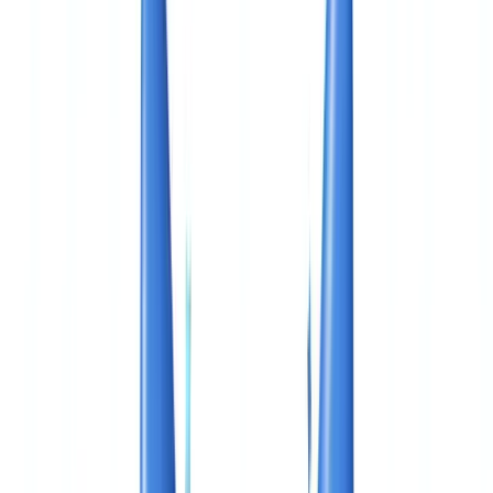
🇨🇭
Suisse
🇬🇧
United Kingdom
🇮🇪
Ireland
🇪🇸
España
🇵🇹
Portugal
🇳🇱
Nederland
🇩🇪
Deutschland
Americas
🇺🇸
United States
🇨🇦
Canada (EN)
🇨🇦
Canada (FR)
🇧🇷
Brasil
🇲🇽
México
Oceania
🇦🇺
Australia