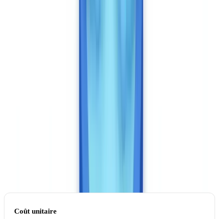
CheckFile facture environ 0,12 EUR par document analysé. Un
dossier complet de 8 documents revient donc à environ 0,96 EUR.
Les contrats entreprise avec des volumes supérieurs à 100 000
documents par an bénéficient de tarifs négociés encore inférieurs.
Veriff facture par vérification d'identité (un flux document + selfie =
une vérification). Le tarif public se situe entre 1 et 2 EUR par
vérification pour les volumes fintech, avec des remises significatives
au volume. Les entreprises traitant moins de 10 000 vérifications par
an paieront dans la fourchette haute. Les tarifs exacts sont sur devis.
Pour une organisation traitant 50 000 dossiers par an avec en
moyenne 6 documents par dossier :
Coût unitaire