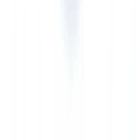
assureurs et sociétés de gestion doivent vérifier bien plus qu'une
pièce d'identité pour satisfaire aux obligations imposées par les
régulateurs LCB-FT. Un dossier KYC complet comprend
typiquement un justificatif d'identité, un justificatif de domicile, des
relevés bancaires, un extrait de registre du commerce, des statuts, et
potentiellement des bilans ou attestations. CheckFile analyse et
croise l'ensemble de ces pièces en un seul flux, là où Veriff ne
couvre que la première couche. Nos clients traitant plus de 840 000
dossiers KYC annuels rapportent un temps moyen de traitement de
3,8 minutes par dossier avec vérification croisée automatisée.
PME avec budget contraint
Avantage CheckFile.
À 0,12 EUR par document, le coût d'entrée
est significativement inférieur. Pour une PME traitant 5 000 à 20 000
dossiers par an, la différence de coût annuel se chiffre en dizaines de