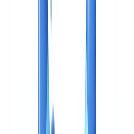
Métiers
Détection IA & Deepfake
Nouveau
Signaux IA, synthétiques, deepfakes
Finance & Juridique
Banque & KYC
Financement & Leasing
Experts-
comptables
Cabinets d'avocats
Notaires
Services
Assureurs
Immobilier
Ressources Humaines
Automobile
Médical &
Santé
Industrie