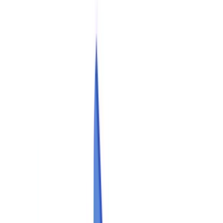
Calculadora ROI
🇧🇷
BR
Europe
🇫🇷
France
🇧🇪
Belgique
🇨🇭
Suisse
🇬🇧
United Kingdom
🇮🇪
Ireland
🇪🇸
España
🇵🇹
Portugal
🇳🇱
Nederland
🇩🇪
Deutschland
Americas