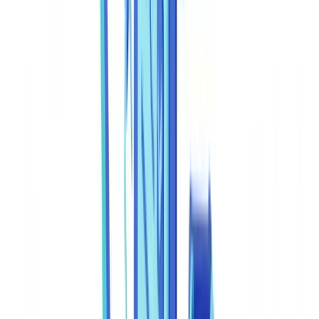
Automação
12
min
de leitura
API de deteção de fraude documental:
guia de integração 2026
Integre uma API de deteção de falsificação de documentos nos seus
workflows. Autenticação OAuth 2.0, endpoints, webhooks,
pontuações de confiança e conformidade RGPD.
Equipe CheckFile
·
19 de junho de 2026
Índice
Por que integrar uma API de deteção de fraude documental?
Arquitetura técnica: como funciona a integração
Endpoints principais e formato dos pedidos