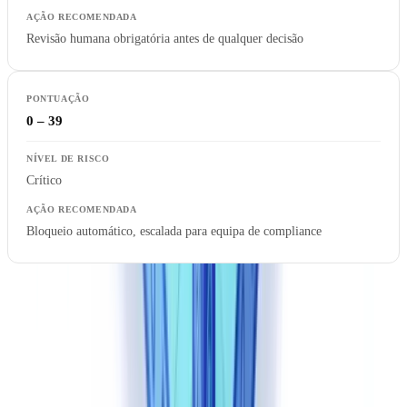
Revisão humana obrigatória antes de qualquer decisão
0 – 39
Crítico
Bloqueio automático, escalada para equipa de compliance
A pontuação não deve ser lida de forma isolada. O campo
signals
detalha os indicadores específicos que influenciaram o resultado,
como
,
,
font_inconsistency
metadata_mismatch
ai_generated_content
ou
. Esta granularidade é relevante para as
compression_artifact