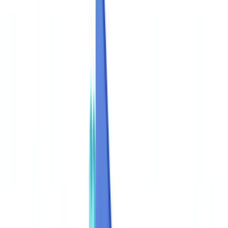
🇺🇸
United States
🇨🇦
Canada (EN)
🇨🇦
Canada (FR)
🇧🇷
Brasil
🇲🇽
México
Oceania
🇦🇺
Australia
Pedir uma demonstração
🇧🇷
BR
Europe
🇫🇷
France
🇧🇪
Belgique