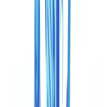
workflow de verificação de identidade permite automatizar a análise
de documentos suspeitos em tempo real, substituindo processos
manuais propensos a erros por modelos de aprendizagem automática
capazes de identificar falsificações, adulterações e documentos
gerados por inteligência artificial. Em 2026, esta capacidade deixou
de ser opcional: o volume de fraude documental em Portugal e na
União Europeia atingiu níveis que tornam a revisão humana
exclusiva economicamente inviável e regulatoriamente insuficiente.
A
CheckFile
suporta mais de 3.200 tipos de documentos em 32
jurisdições, com OCR em 24 idiomas, o que torna a plataforma
adequada para empresas que operam em contextos multilingues e
transfronteiriços dentro do espaço europeu. Este guia explica como
funciona a integração técnica, que parâmetros devem ser
configurados e como garantir a conformidade regulatória no
contexto português e europeu.