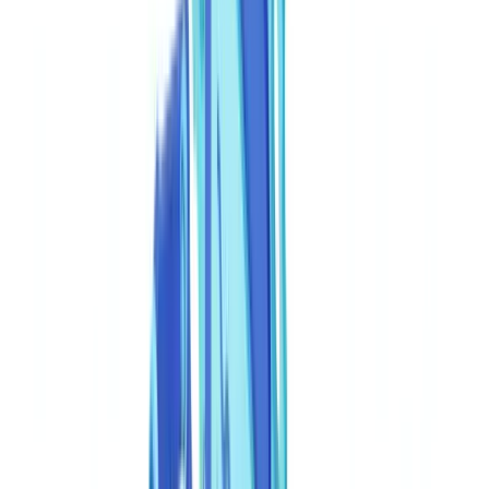
Caso de estudo
Preços
Segurança
Comparativo
Blog
Recursos
Glossário
Guias por país
Checklists
Calculadora ROI
🇧🇷
BR
Europe
🇫🇷
France
🇧🇪
Belgique
🇨🇭
Suisse
🇬🇧
United Kingdom
🇮🇪
Ireland
🇪🇸
España
🇵🇹
Portugal
🇳🇱
Nederland