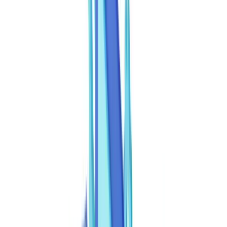
Setores
Deteção IA & Deepfake
Novo
Sinais IA, sintéticos, deepfakes
Finanças & Jurídico
Banca & KYC
Financiamento & Leasing
Contabilistas
certificados
Escritórios de advogados
Notários
Serviços
Seguradoras
Imobiliário
Recursos Humanos
Automóvel
Saúde
Indústria
Construção
Transporte & Logística
Trabalho temporário &
Recrutamento