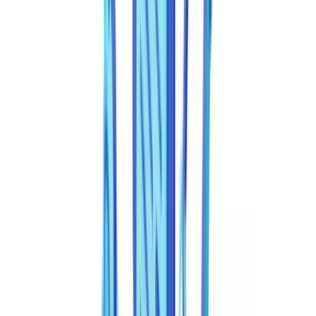
Interpretação de respostas e pontuações de confiança
Casos de uso por setor
Conformidade: RGPD, Banco de Portugal e requisitos
regulatórios
Perguntas frequentes
O que é exatamente uma API de deteção de fraude
documental?
Como a API gere os falsos positivos?
A API é compatível com o RGPD e o AI Act europeu?
Quanto tempo demora a integrar uma API de deteção de
fraude documental?
Que formatos de ficheiro aceita uma API de deteção de fraude
documental?
Resumir este artigo com
ChatGPT
Claude
Perplexity
Gemini
Grok
A integração de uma API de deteção de fraude documental num