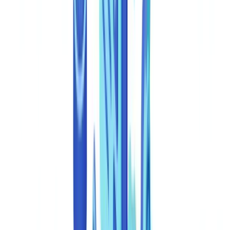
Por que integrar uma API de deteção de fraude
documental?
Integrar uma API de deteção de fraude documental automatiza a
identificação de documentos falsificados, adulterados ou gerados por
IA, reduzindo a dependência de revisão manual e aumentando a
cobertura de deteção em processos de KYC, onboarding e
verificação de identidade.
Os dados disponíveis justificam a urgência. Segundo o
Relatório às
Nações de 2024 da ACFE
, a taxa de deteção de fraude por métodos
manuais situa-se em apenas 37%, o que significa que mais de seis
em cada dez casos passam despercebidos em organizações que não
utilizam ferramentas automatizadas. O estudo Global Economic