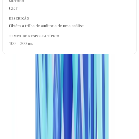
GET
Obtém a trilha de auditoria de uma análise
100 – 300 ms
Um pedido típico ao endpoint de análise tem a seguinte estrutura:
{

  "document": {

    "content": "<base64_encoded_file>",

    "mime_type": "application/pdf",

    "filename": "cartao_cidadao.pdf"

  },

  "options": {

    "document_type": "national_id",

    "issuing_country": "PT",

    "async": false

  },
