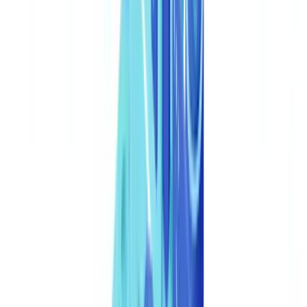
A automação via API não elimina a responsabilidade da entidade,
mas fornece uma trilha de auditoria estruturada, pontuações de
confiança documentadas e tempos de resposta consistentes que
dificilmente são alcançáveis com processos exclusivamente
humanos. Consulte também o nosso
guia de automatização de
verificação
para uma visão abrangente da orquestração de
workflows de conformidade.
Arquitetura técnica: como funciona a integração
A integração baseia-se numa API REST com autenticação OAuth
2.0, onde os pedidos são enviados como payloads JSON e as
respostas contêm pontuações de risco, campos detetados e
metadados de análise estruturados.
O fluxo de autenticação segue o padrão Client Credentials do