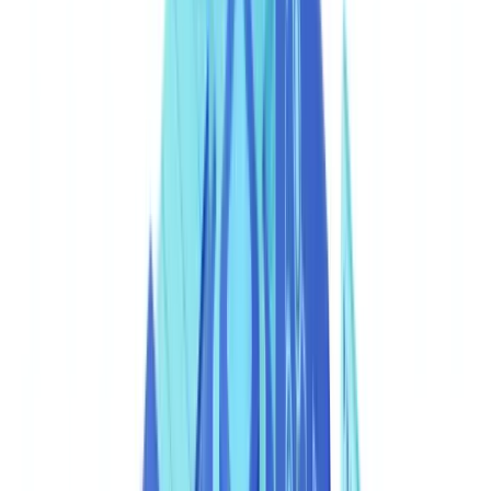
assíncrono com webhooks é a abordagem recomendada, pois evita
timeouts e permite processar múltiplos documentos em paralelo.
Os callbacks por webhook são configurados a nível de conta.
Quando uma análise é concluída, a plataforma envia um POST
HTTP para o endpoint registado com o resultado completo,
incluindo o
, a pontuação de confiança e os campos
job_id
extraídos. A resposta do servidor destinatário deve incluir um código
HTTP 200 para confirmar a receção; em caso de falha, o sistema
tenta reenviar com backoff exponencial.
Para uma introdução mais detalhada à integração técnica de APIs de
verificação de identidade, consulte o artigo
API de verificação de
documentos: guia de integração para programadores
.
Endpoints principais e formato dos pedidos