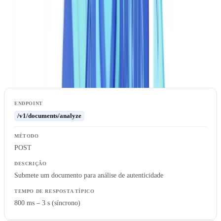
O endpoint principal para submissão de documentos é
POST
, que aceita o ficheiro codificado em base64 ou
/v1/documents/analyze
um URL assinado; para consulta de resultados em modo assíncrono
utiliza-se
.
GET /v1/results/{id}
/v1/documents/analyze
POST
Submete um documento para análise de autenticidade
800 ms – 3 s (síncrono)