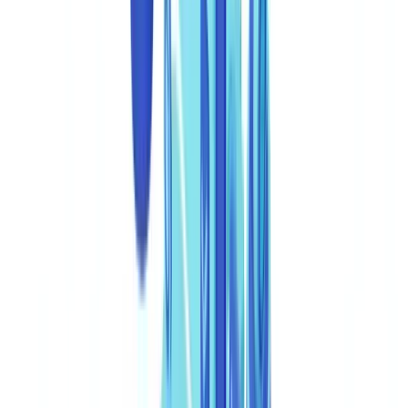
Crime and Fraud Survey 2025 da PwC indica que 69% das
empresas foram afetadas por alguma forma de fraude nos últimos
dois anos, com a fraude documental a figurar entre os vetores de
ataque mais frequentes.
Em Portugal, o quadro regulatório reforça a necessidade de
mecanismos robustos. A
Lei n.º 83/2017
, que transpõe a Quarta
Diretiva de Combate ao Branqueamento de Capitais (AMLD4) para
o ordenamento jurídico português, impõe obrigações de due
diligence aos sujeitos obrigados, incluindo a verificação da
autenticidade dos documentos apresentados em processos de
identificação. O Banco de Portugal e a Comissão do Mercado de
Valores Mobiliários (CMVM) fiscalizam o cumprimento destas
obrigações pelas entidades sob a sua supervisão, com capacidade
para aplicar coimas e medidas corretivas em caso de incumprimento.