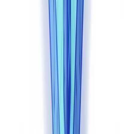
decisões de escalada: um documento com pontuação 55 e apenas
um sinal de baixa severidade pode ter tratamento distinto de um
documento com a mesma pontuação e três sinais de alta severidade.
Para casos-limite, a plataforma oferece um modo de revisão assistida
que apresenta ao operador humano os campos suspeitos destacados
com anotações, reduzindo o tempo médio de revisão manual. Este
modo é configurável por tipo de documento e por jurisdição, o que
permite adaptar os limiares de escalada às exigências regulatórias
locais.
Casos de uso por setor
A API é aplicável em qualquer setor que processe documentos de
identidade ou financeiros, sendo os principais casos de uso nos
setores financeiro, seguros, KYC e imobiliário, cada um com tipos