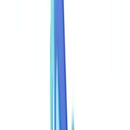
🇨🇭
Suisse
🇬🇧
United Kingdom
🇮🇪
Ireland
🇪🇸
España
🇵🇹
Portugal
🇳🇱
Nederland
🇩🇪
Deutschland
Americas
🇺🇸
United States
🇨🇦
Canada (EN)
🇨🇦
Canada (FR)
🇧🇷
Brasil
🇲🇽
México
Oceania
🇦🇺
Australia