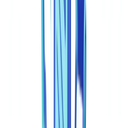
Interpretação de respostas e pontuações de confiança
Casos de uso por setor
Conformidade: RGPD, Banco de Portugal e requisitos
regulatórios
Perguntas frequentes
O que é exatamente uma API de deteção de fraude
documental?
Como a API gere os falsos positivos?
A API é compatível com o RGPD e o AI Act europeu?
Quanto tempo demora a integrar uma API de deteção de
fraude documental?
Que formatos de ficheiro aceita uma API de deteção de fraude
documental?
Índice
Por que integrar uma API de deteção de fraude documental?
Arquitetura técnica: como funciona a integração
Endpoints principais e formato dos pedidos