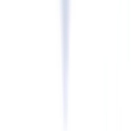
dados: apenas devem ser recolhidos e processados os dados
estritamente necessários para a finalidade declarada. Na prática, isto
significa que a API deve ser configurada para não armazenar
imagens de documentos além do período estritamente necessário
para a análise, e que os dados extraídos devem ser pseudonimizados
ou eliminados após o prazo de conservação legalmente previsto.
A Lei n.º 83/2017 define os prazos de conservação dos registos de
identificação para os sujeitos obrigados: os documentos e
informações recolhidos no âmbito de medidas de due diligence
devem ser conservados durante pelo menos cinco anos após o
término da relação de negócio ou da transação ocasional. A API da
CheckFile
suporta políticas de retenção configuráveis que permitem
o cumprimento automático destes prazos, com eliminação segura e
certificada ao fim do período definido.