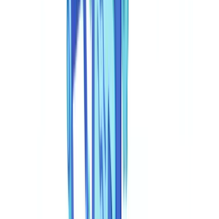
🇩🇪
Deutschland
Americas
🇺🇸
United States
🇨🇦
Canada (EN)
🇨🇦
Canada (FR)
🇧🇷
Brasil
🇲🇽
México
Oceania
🇦🇺
Australia
Pedir uma demonstração
Início
Blog
API de deteção de fraude documental: guia de integração
2026