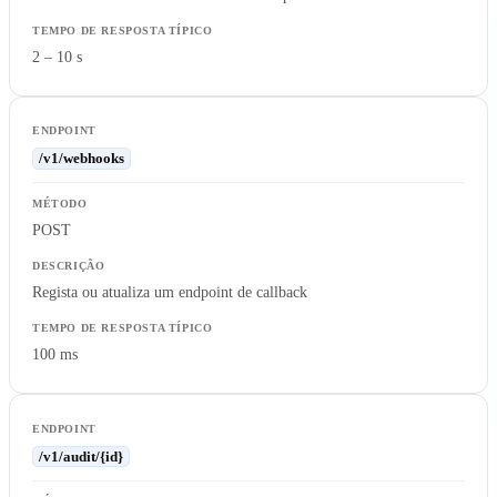
2 – 10 s
/v1/webhooks
POST
Regista ou atualiza um endpoint de callback
100 ms
/v1/audit/{id}