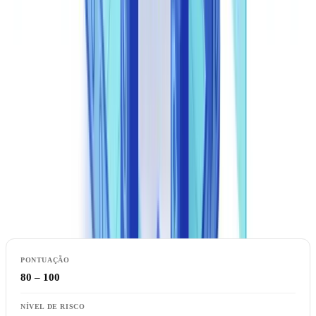
Pedir um piloto gratuito
Interpretação de respostas e pontuações de
confiança
A pontuação de confiança da API varia entre 0 e 100, onde valores
acima de 80 indicam documento provavelmente autêntico; o campo
qualifica o resultado em quatro categorias — baixo,
risk_level
médio, alto e crítico — cada uma associada a uma ação
recomendada no workflow.
80 – 100