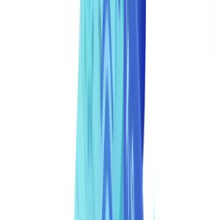
OAuth 2.0: a aplicação cliente apresenta o
e o
client_id
ao servidor de autorização e recebe um
client_secret
access_token
com tempo de expiração configurável. Todos os pedidos
subsequentes incluem este token no cabeçalho
Authorization: Bearer
. Este modelo é preferível à autenticação por chave de API
{token}
estática porque permite rotação de credenciais sem interrupção de
serviço e suporta escopos granulares por operação.
O processamento pode ser
síncrono
ou
assíncrono
dependendo do
volume e do contexto operacional. No modo síncrono, o pedido
aguarda a resposta completa da análise, adequado para volumes
baixos e interfaces de utilizador em tempo real. No modo
assíncrono, a API devolve imediatamente um
e o resultado
job_id
fica disponível via polling ou via webhook quando o processamento
termina. Para fluxos de onboarding com elevado volume, o modo