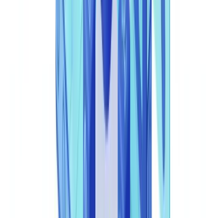
  "metadata": {

    "reference_id": "onboarding_2026_00342",

    "operator_id": "kyc_team_lisboa"

  }

A resposta síncrona inclui o campo
(0-100), o
confidence_score
classificado em quatro níveis, os campos OCR extraídos
risk_level
(nome, NIF, data de nascimento, NIB quando aplicável) e uma lista
de
com os indicadores de fraude detetados, como
signals
inconsistências de fonte tipográfica, metadados PDF adulterados ou
padrões de compressão incompatíveis com o emitente declarado.
Pronto para automatizar as suas verificações?
Piloto gratuito com os seus próprios documentos. Resultados em
48h.