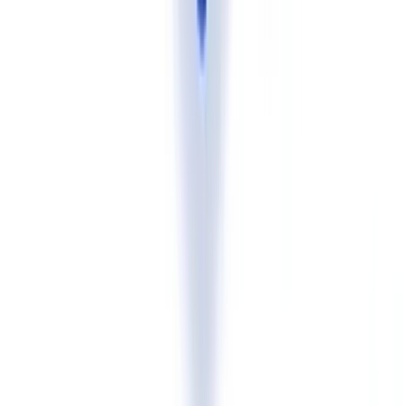
os tipos de documento mais frequentes em Portugal.
Para uma análise aprofundada das técnicas de deteção subjacentes,
consulte o artigo
técnicas de deteção de fraude documental com IA
.
Conformidade: RGPD, Banco de Portugal e
requisitos regulatórios
O
Regulamento UE 2024/1689 (AI Act)
classifica os sistemas de
verificação de identidade como IA de alto risco, o que implica
obrigações de transparência, registo de logs, avaliação de
conformidade e supervisão humana para as entidades que os
implementem na União Europeia.
No plano da proteção de dados, o
RGPD (Regulamento UE
2016/679)
estabelece no artigo 5.º o princípio da minimização de