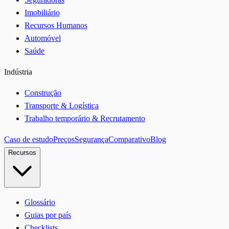
Imobiliário
Recursos Humanos
Automóvel
Saúde
Indústria
Construção
Transporte & Logística
Trabalho temporário & Recrutamento
Caso de estudo
Preços
Segurança
Comparativo
Blog
Recursos
Glossário
Guias por país
Checklists