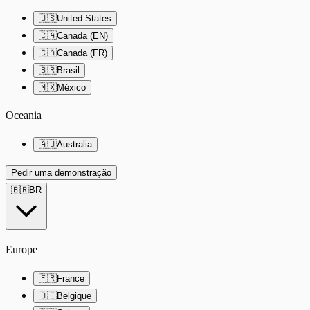
🇺🇸
United States
🇨🇦
Canada (EN)
🇨🇦
Canada (FR)
🇧🇷
Brasil
🇲🇽
México
Oceania
🇦🇺
Australia
Pedir uma demonstração
🇧🇷
BR
Europe
🇫🇷
France
🇧🇪
Belgique