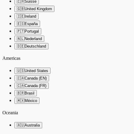
🇨🇭
Suisse
🇬🇧
United Kingdom
🇮🇪
Ireland
🇪🇸
España
🇵🇹
Portugal
🇳🇱
Nederland
🇩🇪
Deutschland
Americas
🇺🇸
United States
🇨🇦
Canada (EN)
🇨🇦
Canada (FR)
🇧🇷
Brasil
🇲🇽
México
Oceania
🇦🇺
Australia