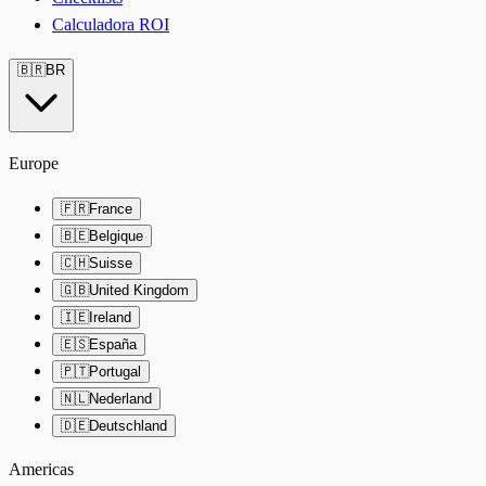
Calculadora ROI
🇧🇷
BR
Europe
🇫🇷
France
🇧🇪
Belgique
🇨🇭
Suisse
🇬🇧
United Kingdom
🇮🇪
Ireland
🇪🇸
España
🇵🇹
Portugal
🇳🇱
Nederland
🇩🇪
Deutschland
Americas