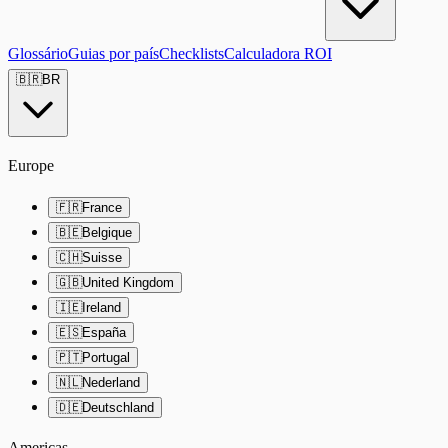
Glossário
Guias por país
Checklists
Calculadora ROI
🇧🇷
BR
Europe
🇫🇷
France
🇧🇪
Belgique
🇨🇭
Suisse
🇬🇧
United Kingdom
🇮🇪
Ireland
🇪🇸
España
🇵🇹
Portugal
🇳🇱
Nederland
🇩🇪
Deutschland
Americas