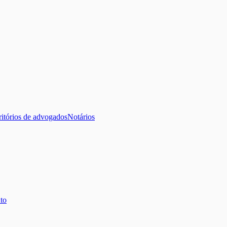
ritórios de advogados
Notários
to