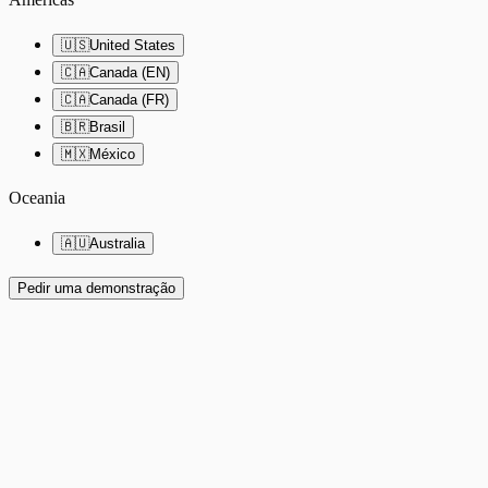
🇺🇸
United States
🇨🇦
Canada (EN)
🇨🇦
Canada (FR)
🇧🇷
Brasil
🇲🇽
México
Oceania
🇦🇺
Australia
Pedir uma demonstração