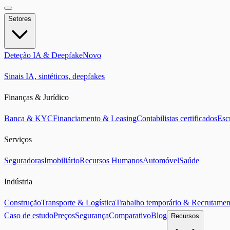
Setores
Deteção IA & Deepfake
Novo
Sinais IA, sintéticos, deepfakes
Finanças & Jurídico
Banca & KYC
Financiamento & Leasing
Contabilistas certificados
Esc
Serviços
Seguradoras
Imobiliário
Recursos Humanos
Automóvel
Saúde
Indústria
Construção
Transporte & Logística
Trabalho temporário & Recrutamen
Caso de estudo
Preços
Segurança
Comparativo
Blog
Recursos