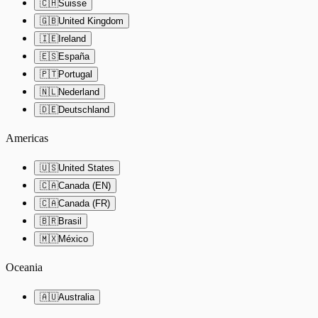
🇨🇭
Suisse
🇬🇧
United Kingdom
🇮🇪
Ireland
🇪🇸
España
🇵🇹
Portugal
🇳🇱
Nederland
🇩🇪
Deutschland
Americas
🇺🇸
United States
🇨🇦
Canada (EN)
🇨🇦
Canada (FR)
🇧🇷
Brasil
🇲🇽
México
Oceania
🇦🇺
Australia