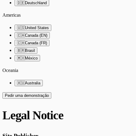
🇩🇪
Deutschland
Americas
🇺🇸
United States
🇨🇦
Canada (EN)
🇨🇦
Canada (FR)
🇧🇷
Brasil
🇲🇽
México
Oceania
🇦🇺
Australia
Pedir uma demonstração
Legal Notice
Site Publisher