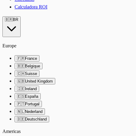
Calculadora ROI
🇧🇷
BR
Europe
🇫🇷
France
🇧🇪
Belgique
🇨🇭
Suisse
🇬🇧
United Kingdom
🇮🇪
Ireland
🇪🇸
España
🇵🇹
Portugal
🇳🇱
Nederland
🇩🇪
Deutschland
Americas