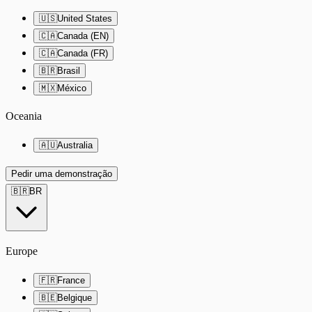
🇺🇸
United States
🇨🇦
Canada (EN)
🇨🇦
Canada (FR)
🇧🇷
Brasil
🇲🇽
México
Oceania
🇦🇺
Australia
Pedir uma demonstração
🇧🇷
BR
Europe
🇫🇷
France
🇧🇪
Belgique