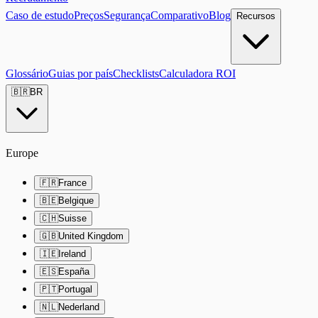
Caso de estudo
Preços
Segurança
Comparativo
Blog
Recursos
Glossário
Guias por país
Checklists
Calculadora ROI
🇧🇷
BR
Europe
🇫🇷
France
🇧🇪
Belgique
🇨🇭
Suisse
🇬🇧
United Kingdom
🇮🇪
Ireland
🇪🇸
España
🇵🇹
Portugal
🇳🇱
Nederland