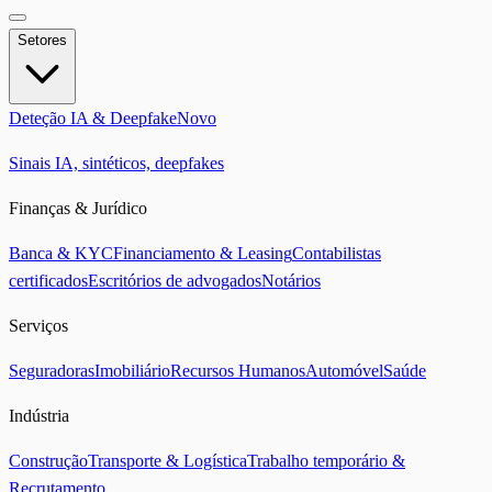
Setores
Deteção IA & Deepfake
Novo
Sinais IA, sintéticos, deepfakes
Finanças & Jurídico
Banca & KYC
Financiamento & Leasing
Contabilistas
certificados
Escritórios de advogados
Notários
Serviços
Seguradoras
Imobiliário
Recursos Humanos
Automóvel
Saúde
Indústria
Construção
Transporte & Logística
Trabalho temporário &
Recrutamento