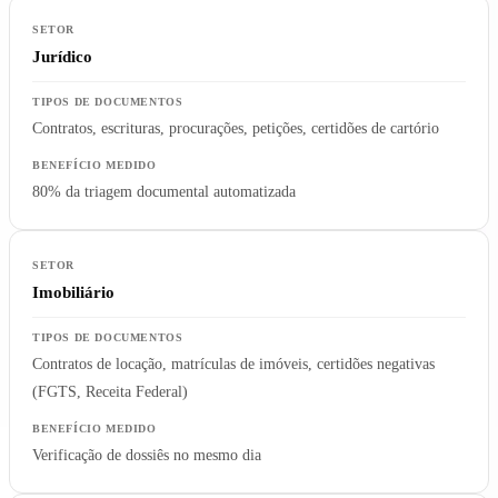
Jurídico
Contratos, escrituras, procurações, petições, certidões de cartório
80% da triagem documental automatizada
Imobiliário
Contratos de locação, matrículas de imóveis, certidões negativas
(FGTS, Receita Federal)
Verificação de dossiês no mesmo dia