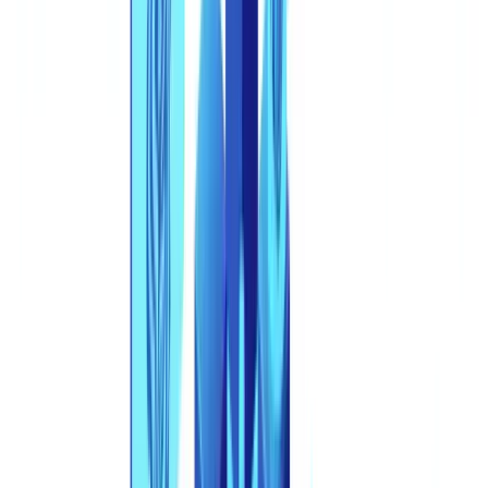
identidade sintética?
Resumir este artigo com
ChatGPT
Claude
Perplexity
Gemini
Grok
Em janeiro de 2026, uma fintech em São Paulo aprovou um
empréstimo empresarial de R$ 950.000 com base em um dossiê de
candidatura completo: contrato social registrado na Junta Comercial,
dois anos de balanços, extratos bancários recentes e o RG e CPF do
sócio fundador. Todos os documentos eram fabricados. A fotografia
do RG era um deepfake. Os balanços foram gerados por um modelo
de linguagem de grande porte. Todo o dossiê — desde a identidade
societária ao histórico financeiro — pertencia a uma empresa que
nunca existiu. A fraude foi descoberta 47 dias depois, apenas
quando a primeira parcela não chegou.