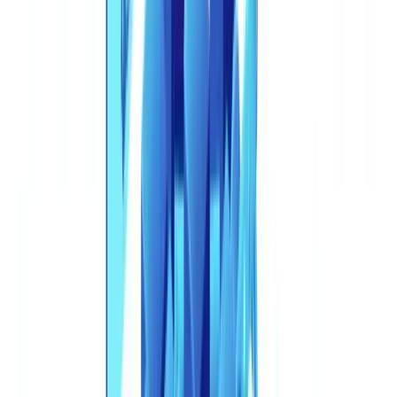
nunca. As defesas precisam acompanhar.
A escala da ameaça de documentos sintéticos
As falsificações digitais representam 57,46% de toda a fraude
documental detectada em 2025 — superando as contrafações físicas
pela primeira vez — com documentos de identidade gerados por IA
subindo 281% em doze meses.
O
Entrust Cybersecurity Institute Identity Fraud Report 2025
documenta que as tentativas de deepfake na verificação de
identidade subiram 700% desde 2024, tornando a detecção
baseada em inspeção visual — com taxas de sucesso estimadas
em apenas 35-45% — estruturalmente insuficiente para o perfil
de risco atual.