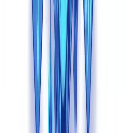
1. Validação cruzada multi-documento
A defesa mais poderosa contra documentos sintéticos é verificar a
coerência em todo o dossiê — um fraudador pode gerar um holerite
perfeito, mas gerar simultaneamente cinco documentos coerentes em
dezenas de pontos de dados cruzados é exponencialmente mais
difícil.
A
lista consolidada de sanções da UE
— gerida pelo Conselho
da UE e acessível via API — bem como as listas restritivas do
COAF e do Bacen, permitem cruzar em tempo real as
identidades extraídas de documentos sintéticos com registros de
PEP, congelamento de ativos e entidades sancionadas, uma
verificação que nenhuma sofisticação de geração de documentos
consegue contornar.