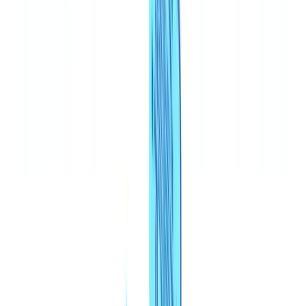
🇨🇭
Suisse
🇬🇧
United Kingdom
🇮🇪
Ireland
🇪🇸
España
🇵🇹
Portugal
🇳🇱
Nederland
🇩🇪
Deutschland
Americas
🇺🇸
United States
🇨🇦
Canada (EN)
🇨🇦
Canada (FR)
🇧🇷
Brasil
🇲🇽
México
Oceania
🇦🇺
Australia