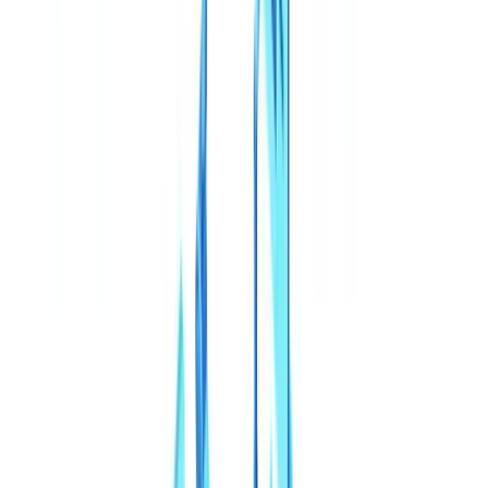
🇩🇪
Deutschland
Americas
🇺🇸
United States
🇨🇦
Canada (EN)
🇨🇦
Canada (FR)
🇧🇷
Brasil
🇲🇽
México
Oceania
🇦🇺
Australia
Pedir uma demonstração
Início
Blog
Deepfakes e documentos sintéticos no Brasil em 2026