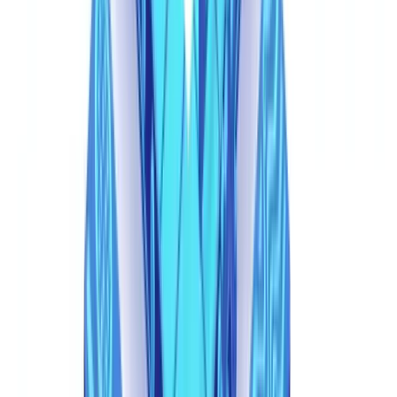
desalinhado, fontes inconsistentes, vestígios de edição visíveis. Os
documentos gerados por IA não contêm nenhum desses. Nasceram
digitais, criados como conjuntos coerentes, sem histórico de
modificação a detectar.
As taxas de detecção por revisão manual, já estimadas em apenas
35-45% para falsificações tradicionais pela
ACFE
, caem ainda mais
contra documentos sintéticos.
Os limites da automação de primeira geração
Sistemas básicos de OCR e regras — a primeira onda de automação
de verificação documental — são igualmente vulneráveis. Esses
sistemas extraem texto e verificam contra regras predefinidas. Os
documentos sintéticos passam em todas as regras estruturais porque
foram concebidos para isso.