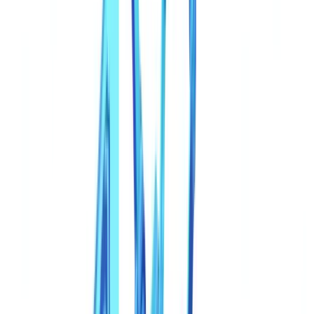
Por que os controles tradicionais falham contra documentos
sintéticos
Os limites da inspeção visual
Os limites da automação de primeira geração
Técnicas de detecção que funcionam
1. Validação cruzada multi-documento
2. Detecção de padrões por IA
3. Forense de metadados e estrutura
4. Verificação em registros externos
A resposta regulatória
ICP-Brasil e identidade digital
PLD/FT reforçada no Brasil
A abordagem CheckFile: coerência sobre inspeção
Saiba mais
Saiba mais
Perguntas frequentes
O que é um documento de identidade sintético e por que é tão
difícil de detectar?