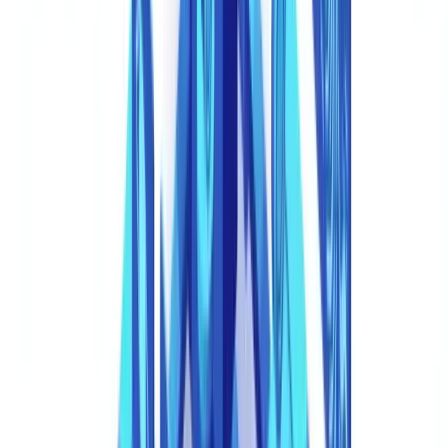
Documentos de identidade sintéticos.
A IA generativa cria RGs,
CNHs, passaportes ou CPFs inteiros com fotografias fabricadas mas
realistas, elementos de segurança renderizados como imagens e
campos de dados corretamente formatados. Esses não são
modificações de documentos roubados — são identidades
inteiramente inventadas.
Documentos de suporte gerados por IA.
Além dos documentos
de identificação, os fraudadores agora geram dossiês de candidatura
completos: holerites com detalhes de empregador realistas e
descontos previdenciários, contratos sociais com estruturas
societárias plausíveis, extratos bancários com históricos de
transações que seguem padrões normais, e notas fiscais com CNPJs
de aparência válida.