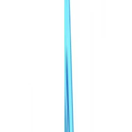
Calculadora ROI
🇧🇷
BR
Europe
🇫🇷
France
🇧🇪
Belgique
🇨🇭
Suisse
🇬🇧
United Kingdom
🇮🇪
Ireland
🇪🇸
España
🇵🇹
Portugal
🇳🇱
Nederland
🇩🇪
Deutschland
Americas