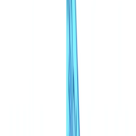
🇺🇸
United States
🇨🇦
Canada (EN)
🇨🇦
Canada (FR)
🇧🇷
Brasil
🇲🇽
México
Oceania
🇦🇺
Australia
Pedir uma demonstração
🇧🇷
BR
Europe
🇫🇷
France
🇧🇪
Belgique