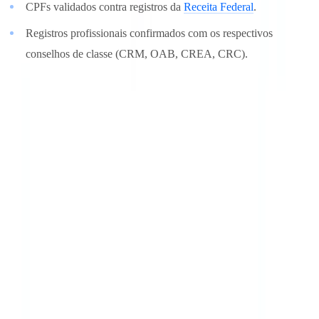
CPFs validados contra registros da
Receita Federal
.
Registros profissionais confirmados com os respectivos
conselhos de classe (CRM, OAB, CREA, CRC).
Um documento sintético pode parecer perfeito. Não pode alterar o
que está registrado em uma base de dados governamental.
A resposta regulatória
ICP-Brasil e identidade digital
A Infraestrutura de Chaves Públicas Brasileira (ICP-Brasil), gerida
pelo
ITI (Instituto Nacional de Tecnologia da Informação)
,
estabelece o padrão de certificação digital no país. Certificados
digitais e-CPF e e-CNPJ proporcionam identidade digital com