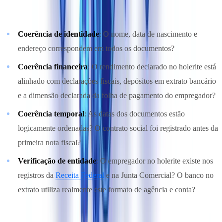
As verificações de validação cruzada incluem:
Coerência de identidade
: O nome, data de nascimento e
endereço correspondem em todos os documentos?
Coerência financeira
: O rendimento declarado no holerite está
alinhado com declarações fiscais, depósitos em extrato bancário
e a dimensão declarada da folha de pagamento do empregador?
Coerência temporal
: As datas dos documentos estão
logicamente ordenadas? O contrato social foi registrado antes da
primeira nota fiscal?
Verificação de entidade
: O empregador no holerite existe nos
registros da
Receita Federal
e na Junta Comercial? O banco no
extrato utiliza realmente este formato de agência e conta?
Essa abordagem é detalhada na nossa análise de
validação cruzada