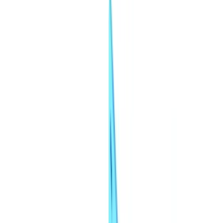
Imobiliário
Recursos Humanos
Automóvel
Saúde
Indústria
Construção
Transporte & Logística
Trabalho temporário & Recrutamento
Caso de estudo
Preços
Segurança
Comparativo
Blog
Recursos
Glossário
Guias por país
Checklists