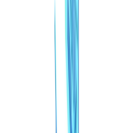
Setores
Deteção IA & Deepfake
Novo
Sinais IA, sintéticos, deepfakes
Finanças & Jurídico
Banca & KYC
Financiamento & Leasing
Contabilistas
certificados
Escritórios de advogados
Notários
Serviços
Seguradoras
Imobiliário
Recursos Humanos
Automóvel
Saúde
Indústria
Construção
Transporte & Logística
Trabalho temporário &
Recrutamento