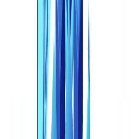
Este artigo é fornecido apenas para fins informativos e não
constitui aconselhamento jurídico, financeiro ou
regulamentar. As referências regulamentares são exatas à
data de publicação. Consulte um profissional qualificado
para orientação adaptada à sua situação.
Isso já não é um caso isolado. Os incidentes de deepfake na Europa
subiram mais de 700% desde 2024, segundo o
relatório "The Battle
Against AI-Driven Identity Fraud" da Signicat
. No Brasil, o cenário
é igualmente alarmante: as falsificações digitais de documentos
representam agora 57,46% de toda a fraude detectada globalmente
— superando as contrafações físicas pela primeira vez na história —
com um aumento ano a ano de 244%. Documentos de identidade
gerados por IA especificamente subiram 281% nos últimos doze
meses. As ferramentas são mais baratas, rápidas e acessíveis do que