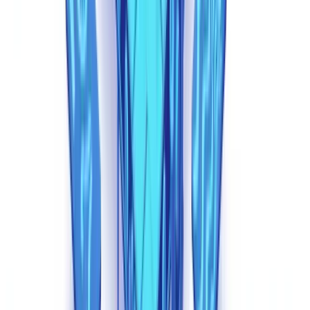
Aprofundar o tema
Descubra os nossos guias práticos e recursos para dominar a
conformidade documental.
Explorar os guias
Técnicas de detecção que funcionam
Quatro técnicas complementares formam a defesa eficaz contra
documentos sintéticos: validação cruzada multi-documento,
detecção de padrões por IA, forense de metadados e verificação em
registros externos como a
Receita Federal
, Juntas Comerciais e o
Bacen.