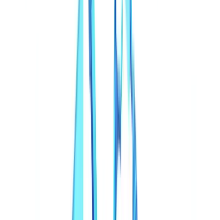
Automação
12
min
de leitura
Deepfakes e documentos sintéticos no
Brasil em 2026
Deepfakes subiram 700% desde 2024. Documentos de identidade
gerados por IA, ataques de câmera virtual e como sistemas de
detecção multicamada combatem...
Equipe CheckFile
·
6 de março de 2026
Índice
A escala da ameaça de documentos sintéticos
De edições no Photoshop a fábricas de IA generativa
Deepfakes além do vídeo: a dimensão documental
Setores mais afetados