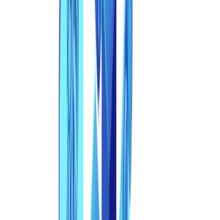
2. Detecção de padrões por IA
3. Forense de metadados e estrutura
4. Verificação em registros externos
A resposta regulatória
ICP-Brasil e identidade digital
PLD/FT reforçada no Brasil
A abordagem CheckFile: coerência sobre inspeção
Saiba mais
Saiba mais
Perguntas frequentes
O que é um documento de identidade sintético e por que é tão
difícil de detectar?
Como subiram as tentativas de fraude com deepfake em
documentos?
Quais as técnicas mais eficazes para detectar documentos
sintéticos gerados por IA?
Como o Brasil está respondendo regulatoriamente à fraude de