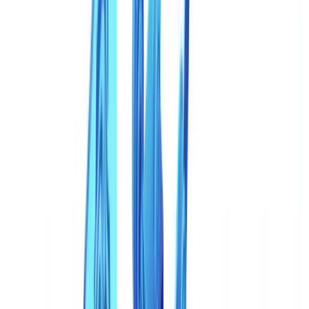
Como subiram as tentativas de fraude com deepfake em
documentos?
Quais as técnicas mais eficazes para detectar documentos
sintéticos gerados por IA?
Como o Brasil está respondendo regulatoriamente à fraude de
identidade sintética?
Índice
A escala da ameaça de documentos sintéticos
De edições no Photoshop a fábricas de IA generativa
Deepfakes além do vídeo: a dimensão documental
Setores mais afetados
Por que os controles tradicionais falham contra documentos
sintéticos
Os limites da inspeção visual
Os limites da automação de primeira geração
Técnicas de detecção que funcionam
1. Validação cruzada multi-documento