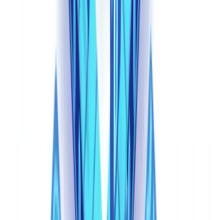
contêm os artefatos físicos de edição que os sistemas de primeira
geração procuram.
No Brasil, o
Bacen
exige que instituições financeiras adotem
procedimentos adequados de verificação de identidade
conforme a Circular 3.978/2020. A
Resolução Conjunta nº
6/2023
do Bacen e do CMN impôs requisitos específicos de
compartilhamento de dados sobre fraudes entre instituições —
mas até que sistemas multicamada estejam plenamente
implementados, as defesas automatizadas são essenciais.
Os limites da inspeção visual
Um revisor humano que examina um documento sintético enfrenta
um desafio fundamentalmente diferente de revisar uma falsificação
tradicional. As falsificações clássicas contêm artefatos físicos: texto