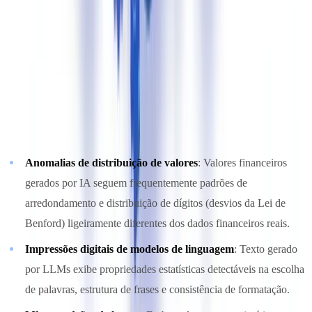
de documentos versus OCR de documento único
.
2. Detecção de padrões por IA
Modelos de aprendizagem de máquina treinados em documentos
autênticos e sintéticos aprendem a identificar assinaturas estatísticas
sutis:
Anomalias de distribuição de valores
: Valores financeiros
gerados por IA seguem frequentemente padrões de
arredondamento e distribuição de dígitos (desvios da Lei de
Benford) ligeiramente diferentes dos dados financeiros reais.
Impressões digitais de modelos de linguagem
: Texto gerado
por LLMs exibe propriedades estatísticas detectáveis na escolha
de palavras, estrutura de frases e consistência de formatação.