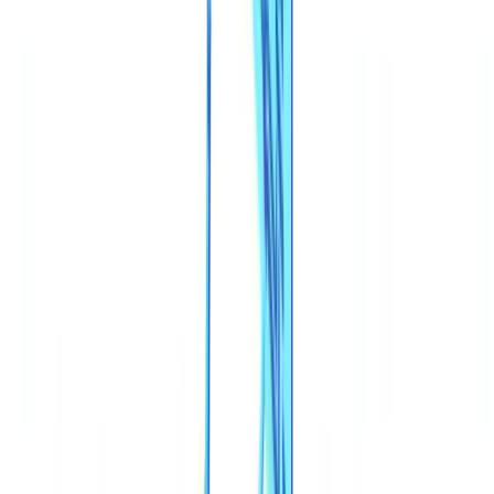
Caso de estudo
Preços
Segurança
Comparativo
Blog
Recursos
Glossário
Guias por país
Checklists
Calculadora ROI
🇧🇷
BR
Europe
🇫🇷
France
🇧🇪
Belgique
🇨🇭
Suisse
🇬🇧
United Kingdom
🇮🇪
Ireland
🇪🇸
España
🇵🇹
Portugal
🇳🇱
Nederland