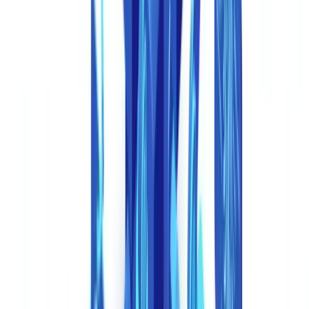
fraude documental
.
Deepfakes além do vídeo: a dimensão documental
Quando a maioria das pessoas ouve "deepfake", pensa em vídeo
manipulado. Mas a aplicação de tecnologia deepfake com
crescimento mais rápido na fraude está nos ataques de identidade
baseados em documentos:
Injeção de câmera virtual.
Os fraudadores utilizam câmeras
virtuais por software para injetar feeds de vídeo pré-gravados ou
gerados por IA durante sessões de verificação biométrica. Em vez de
apontar uma câmera real para o rosto, alimentam um fluxo de vídeo
deepfake que imita as verificações de vivacidade (piscar, virar a
cabeça, sorrir) exigidas pelas plataformas KYC.