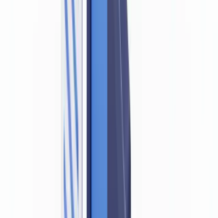
documents
L'article 21 et les mesures de vigilance ordinaires
Niveaux de vigilance et exigences documentaires
Pourquoi un document falsifié annule la conformité LBC/FT
Falsification = identité non vérifiée = violation légale
Typologies de fraude documentaire dans le blanchiment
Les exigences de la FSMA et de la BNB en pratique
Circulaires et lignes directrices
Sanctions administratives applicables
Bonnes pratiques de détection de documents falsifiés
Signaux d'alerte à rechercher
Vérification automatisée et intelligence artificielle
Questions fréquemment posées
La loi belge LBC/FT impose-t-elle explicitement de détecter
les faux documents ?
Quelles sanctions risque une entité qui n'a pas détecté un faux
document ?
Le processus de vérification doit-il être documenté ?