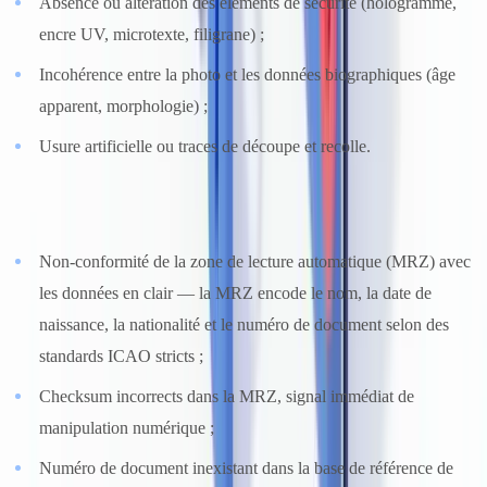
Absence ou altération des éléments de sécurité (hologramme,
encre UV, microtexte, filigrane) ;
Incohérence entre la photo et les données biographiques (âge
apparent, morphologie) ;
Usure artificielle ou traces de découpe et recolle.
Données structurées et zones MRZ :
Non-conformité de la zone de lecture automatique (MRZ) avec
les données en clair — la MRZ encode le nom, la date de
naissance, la nationalité et le numéro de document selon des
standards ICAO stricts ;
Checksum incorrects dans la MRZ, signal immédiat de
manipulation numérique ;
Numéro de document inexistant dans la base de référence de