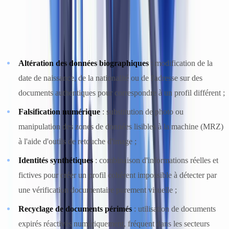
contourner les obligations d'identification. Les typologies les plus
fréquemment signalées dans les rapports annuels de la CTIF-CFI
comprennent :
Altération des données biographiques
: modification de la
date de naissance, de la nationalité ou de l'adresse sur des
documents authentiques pour correspondre à un profil différent ;
Falsification numérique
: substitution de photo ou
manipulation des zones de données lisibles à la machine (MRZ)
à l'aide d'outils de retouche d'image ;
Identités synthétiques
: combinaison d'informations réelles et
fictives pour créer un profil cohérent impossible à détecter par
une vérification documentaire purement visuelle ;
Recyclage de documents périmés
: utilisation de documents
expirés réactivés numériquement, fréquent dans les secteurs