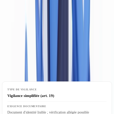
mais a renvoyé aux circulaires de la BNB et aux lignes directrices de
la FSMA pour en préciser les contours pratiques.
La Loi du 15 mars 2024 étend ces obligations en imposant une
approche basée sur les risques plus granulaire, notamment pour les
clients présentant un risque élevé de blanchiment ou de financement
du terrorisme, en ligne avec les orientations de l'
Autorité bancaire
européenne (ABE)
et du
GAFI
.
Niveaux de vigilance et exigences documentaires
Vigilance simplifiée (art. 19)
Document d'identité lisible ; vérification allégée possible