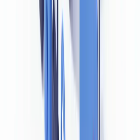
qu'elle supervise. La circulaire NBB_2020_24 portant sur les
exigences en matière de gouvernance en LCB/FT insiste sur la
nécessité de disposer de processus documentés permettant de
détecter les anomalies dans les documents d'identité présentés.
La
FSMA (Autorité des services et marchés financiers)
a, pour sa
part, publié des communications à destination des courtiers,
gestionnaires de fonds et autres entités relevant de sa supervision,
rappelant que la vérification documentaire doit faire l'objet d'une
procédure formalisée et que le recours à des outils technologiques de
vérification est fortement encouragé.
Pour les établissements de crédit, la BNB a adopté en 2024 une
approche d'inspection thématique ciblant spécifiquement la qualité
des processus de vérification d'identité lors de l'onboarding digital,
en réponse à l'augmentation des fraudes documentaires signalées via