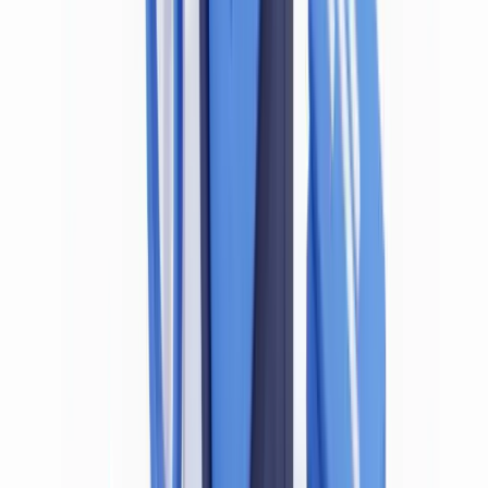
vigilance.
L'article 21 et les mesures de vigilance ordinaires
L'article 21 de la Loi du 18 septembre 2017 impose à toute
entité assujettie d'identifier ses clients et de vérifier leur identité
au moyen de documents, données ou informations obtenus de
sources fiables et indépendantes, avant l'établissement de la
relation d'affaires ou la réalisation de l'opération
(
texte consolidé
sur le portail belge de la législation
). Cette obligation est
inconditionnelle pour les personnes physiques et doit couvrir les
bénéficiaires effectifs des personnes morales.
La notion de « source fiable et indépendante » exclut par définition
tout document dont l'authenticité ne peut être garantie. Le législateur
belge n'a pas défini exhaustivement les modalités de vérification