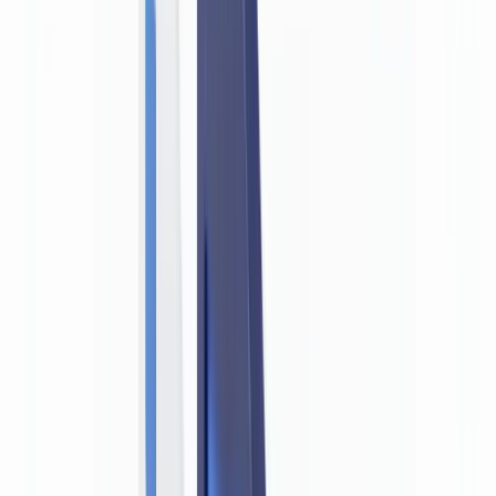
BTP & Construction
Transport & Logistique
Intérim & Recrutement
Cas client
Tarifs
Sécurité
Comparatif
Blog
Ressources
Glossaire
Guides pays
Checklists
Calculateur ROI
🇧🇪
BE
Europe
🇫🇷
France
🇧🇪
Belgique
🇨🇭
Suisse
🇬🇧
United Kingdom
🇮🇪
Ireland
🇪🇸
España
🇵🇹
Portugal