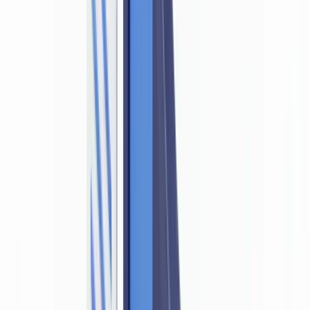
détecter les faux documents ?
Conformité
11
min
de lecture
La conformité LBC/FT en Belgique
impose-t-elle de détecter les faux
documents ?
En Belgique, la loi LBC/FT du 18 septembre 2017 oblige les entités
assujetties à vérifier l'authenticité des documents d'identité.
Découvrez ce qu'exigent la FSMA et la BNB.
L'équipe CheckFile
·
26 juin 2026
Sommaire
Ce que dit la loi belge LBC/FT sur la vérification des