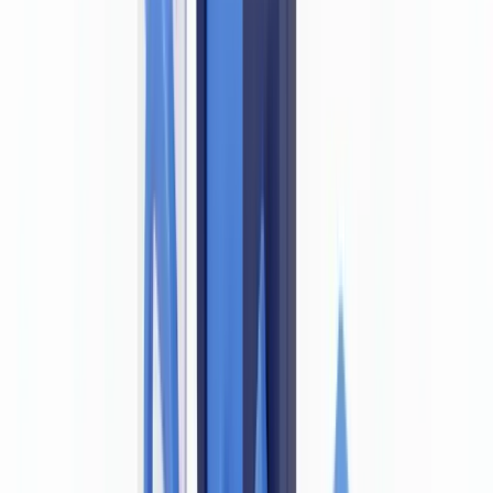
Signaux d'alerte à rechercher
Vérification automatisée et intelligence artificielle
Questions fréquemment posées
La loi belge LBC/FT impose-t-elle explicitement de détecter
les faux documents ?
Quelles sanctions risque une entité qui n'a pas détecté un faux
document ?
Le processus de vérification doit-il être documenté ?
La vérification à distance (onboarding digital) est-elle permise
en Belgique ?
Quelles différences entre la Loi LBC/FT du 18 septembre
2017 et la Loi du 15 mars 2024 ?
Résumer cet article avec
ChatGPT
Claude
Perplexity
Gemini
Grok
Oui
— la loi belge du 18 septembre 2017 relative à la prévention du
blanchiment de capitaux et du financement du terrorisme (ci-après «