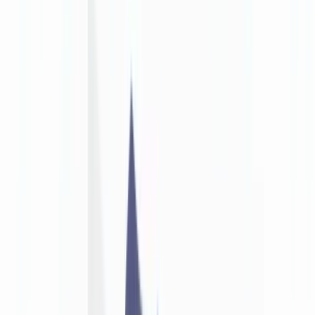
🇨🇭
Suisse
🇬🇧
United Kingdom
🇮🇪
Ireland
🇪🇸
España
🇵🇹
Portugal
🇳🇱
Nederland
🇩🇪
Deutschland
Americas
🇺🇸
United States
🇨🇦
Canada (EN)
🇨🇦
Canada (FR)
🇧🇷
Brasil
🇲🇽
México
Oceania
🇦🇺
Australia