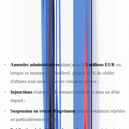
le portail goAML de la CTIF-CFI.
Sanctions administratives applicables
En cas de violation caractérisée des obligations LBC/FT, la FSMA
et la BNB disposent d'un arsenal de sanctions administratives
significatif :
Amendes administratives
allant jusqu'à
5 millions EUR
ou,
lorsque ce montant est plus élevé, jusqu'à 10 % du chiffre
d'affaires total annuel pour les violations graves ;
Injonctions
d'adoption de mesures correctives dans un délai
imparti ;
Suspension ou retrait d'agrément
pour les violations répétées
ou particulièrement graves ;