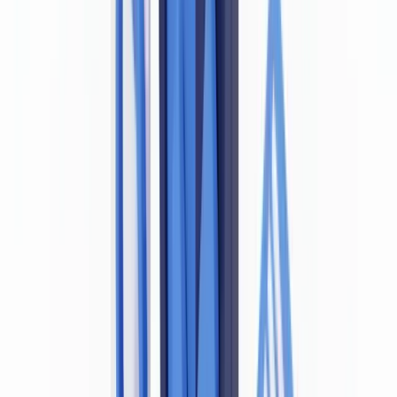
Loi LBC/FT ») impose aux entités assujetties de vérifier l'identité de
leurs clients au moyen de documents fiables et probants. Un
document falsifié — dont les données de sécurité ont été altérées, les
informations trafiquées ou l'identité usurpée — ne satisfait pas à
cette exigence légale. Utiliser ou accepter un tel document revient à
ne pas avoir accompli la mesure de vigilance obligatoire, ce qui
constitue une violation de la Loi LBC/FT susceptible de sanctions
administratives de la part de la
FSMA
ou de la
BNB
.
Notre analyse de dossiers traités sur la plateforme CheckFile révèle
que plus de 40 % des tentatives de fraude documentaire impliquent
des pièces d'identité dont les données de sécurité ont été altérées.
Cette proportion illustre pourquoi la détection active de la
falsification n'est pas une simple bonne pratique — c'est une
exigence que la réglementation belge rend incontournable.