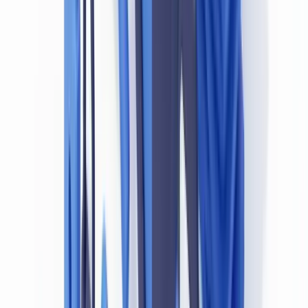
si aucune vérification active d'authenticité n'est effectuée.
Pourquoi un document falsifié annule la
conformité LBC/FT
Falsification = identité non vérifiée = violation légale
L'obligation légale est de vérifier l'identité. Un document falsifié
renvoie à une identité fictive, usurpée ou altérée. L'entité assujettie
qui accepte un tel document — même de bonne foi, si elle n'a pas
mis en œuvre les moyens raisonnables de détection — n'a pas rempli
son obligation au sens de l'article 21 de la Loi LBC/FT. Elle
s'expose à ce que l'autorité de supervision conclue à un défaut de
mesures de vigilance adéquates.
La conséquence directe est triple :