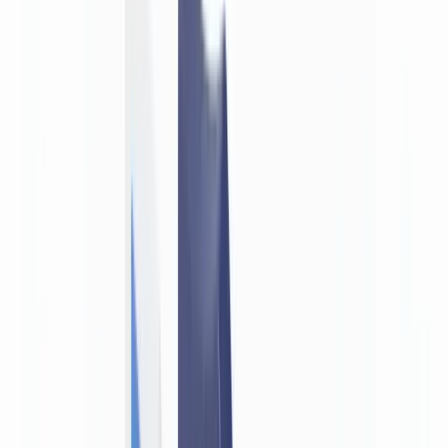
Métiers
Détection IA & Deepfake
Nouveau
Signaux IA, synthétiques, deepfakes
Finance & Juridique
Banque & KYC
Financement & Leasing
Experts-
comptables
Cabinets d'avocats
Notaires
Services
Assureurs
Immobilier
Ressources Humaines
Automobile
Médical &
Santé
Industrie