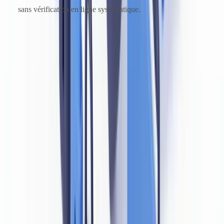
sans vérification en ligne systématique.
Ces méthodes visent à exploiter les failles des processus de
vérification manuelle. Seule une combinaison de vérification
automatisée et d'analyse des éléments de sécurité permet de les
détecter de manière fiable.
Les exigences de la FSMA et de la BNB en
pratique
Circulaires et lignes directrices
La
BNB (Banque Nationale de Belgique)
a publié plusieurs
circulaires précisant les attentes en matière de vérification d'identité
pour les établissements de crédit et les établissements de paiement