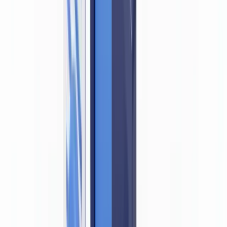
La vérification à distance (onboarding digital) est-elle permise
en Belgique ?
Quelles différences entre la Loi LBC/FT du 18 septembre
2017 et la Loi du 15 mars 2024 ?
Sommaire
Ce que dit la loi belge LBC/FT sur la vérification des
documents
L'article 21 et les mesures de vigilance ordinaires
Niveaux de vigilance et exigences documentaires
Pourquoi un document falsifié annule la conformité LBC/FT
Falsification = identité non vérifiée = violation légale
Typologies de fraude documentaire dans le blanchiment
Les exigences de la FSMA et de la BNB en pratique
Circulaires et lignes directrices
Sanctions administratives applicables
Bonnes pratiques de détection de documents falsifiés