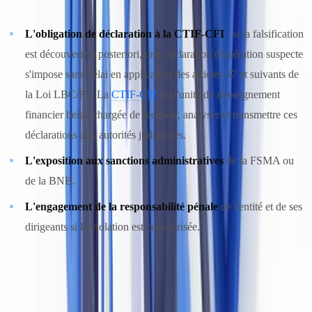
L'obligation de déclaration à la CTIF-CFI
: si la falsification
est découverte a posteriori, une déclaration d'opération suspecte
s'impose sans délai en application des articles 47 et suivants de
la Loi LBC/FT. La
CTIF-CFI
est l'unité de renseignement
financier belge chargée de recevoir, analyser et transmettre ces
déclarations aux autorités judiciaires.
L'exposition aux sanctions administratives
de la FSMA ou
de la BNB.
L'engagement de la responsabilité pénale
de l'entité et de ses
dirigeants si la violation est caractérisée.
Typologies de fraude documentaire dans le blanchiment
Les fraudeurs utilisent les documents falsifiés précisément pour