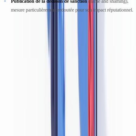
Publication de la décision de sanction
(name and shaming),
mesure particulièrement redoutée pour son impact réputationnel.
Ces niveaux de sanctions sont alignés sur ceux prévus par la
directive AMLD5, aujourd'hui complétés par les dispositions de la
Loi du 15 mars 2024 transposant AMLD6. La responsabilité
personnelle des dirigeants et membres du conseil d'administration
peut également être engagée lorsque la violation résulte d'un défaut
de surveillance.
Consultez les pages dédiées sur
fsma.be
et
nbb.be
pour les
communications de sanction publiées et les lignes directrices
sectorielles les plus récentes.
Prêt à automatiser vos vérifications ?
Pilote gratuit sur vos propres documents. Résultats en 48 h.