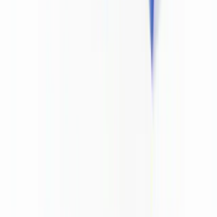
La solution
CheckFile de détection de deepfakes et documents
falsifiés par IA
analyse automatiquement les éléments de sécurité, les
métadonnées d'image, la cohérence MRZ et les marqueurs de
manipulation numérique sur plus de 3 200 types de documents dans
32 juridictions — y compris la carte nationale d'identité belge, le
passeport belge et les principaux titres de séjour délivrés en
Belgique.
Cette approche multi-couche permet de détecter les anomalies que
les contrôles visuels humains manquent systématiquement, tout en
produisant un rapport d'analyse documenté intégrable directement
dans le dossier KYC/LBC-FT de l'entité assujettie.
Pour aller plus loin sur la construction d'un dispositif documentaire
complet, consultez le
guide de conformité documentaire
et l'article
sur le
guide de conformité AMLD6 pour les entités assujetties
. Les