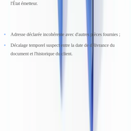
l'État émetteur.
Cohérence documentaire :
Adresse déclarée incohérente avec d'autres pièces fournies ;
Décalage temporel suspect entre la date de délivrance du
document et l'historique du client.
Vérification automatisée et intelligence artificielle
La détection manuelle atteint ses limites face aux falsifications
numériques sophistiquées. Les faux générés par intelligence
artificielle — documents synthétiques, deepfakes de pièces d'identité
— sont désormais indiscernables à l'œil nu dans une proportion
croissante de cas.