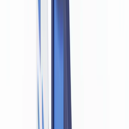
🇳🇱
Nederland
🇩🇪
Deutschland
Americas
🇺🇸
United States
🇨🇦
Canada (EN)
🇨🇦
Canada (FR)
🇧🇷
Brasil
🇲🇽
México
Oceania
🇦🇺
Australia
Demander une démo
Accueil
Blog
La conformité LBC/FT en Belgique impose-t-elle de