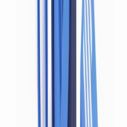
Avertissement réglementaire
: Cet article est fourni à titre
informatif uniquement. La législation LBC/FT belge évolue
régulièrement. Consultez un conseiller juridique spécialisé
pour toute situation concrète.
Ce que dit la loi belge LBC/FT sur la vérification
des documents
La
Loi du 18 septembre 2017
constitue la transposition en droit
belge de la 4e directive européenne anti-blanchiment (AMLD4),
complétée par la transposition de la 5e directive (AMLD5) opérée
en 2020. La
Loi du 15 mars 2024
, entrée progressivement en
vigueur entre 2025 et 2026, transpose quant à elle les exigences de
la 6e directive (AMLD6) et renforce encore les obligations de