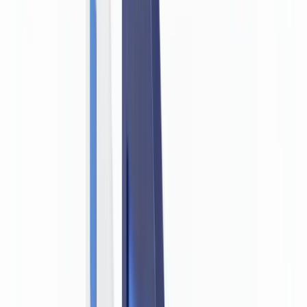
BTP & Construction
Transport & Logistique
Intérim & Recrutement
Cas client
Tarifs
Sécurité
Comparatif
Blog
Ressources
Glossaire
Guides pays
Checklists
Calculateur ROI
🇨🇭
CH
Europe
🇫🇷
France
🇧🇪
Belgique
🇨🇭
Suisse
🇬🇧
United Kingdom
🇮🇪
Ireland
🇪🇸
España
🇵🇹
Portugal