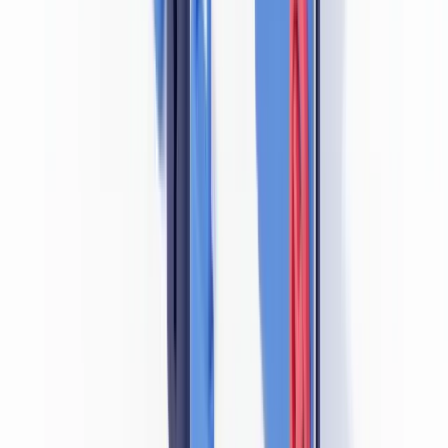
Consultez notre article sur l'
approche basée sur le risque en AML
pour comprendre comment intégrer la vérification documentaire
dans une segmentation des risques clients.
Prêt à automatiser vos vérifications ?
Pilote gratuit sur vos propres documents. Résultats en 48 h.
Demander un pilote gratuit
Les bonnes pratiques de détection documentaire
en conformité LCB-FT
La détection des documents falsifiés repose sur une combinaison de
contrôles humains et automatisés. Ni l'un ni l'autre n'est suffisant
isolément.