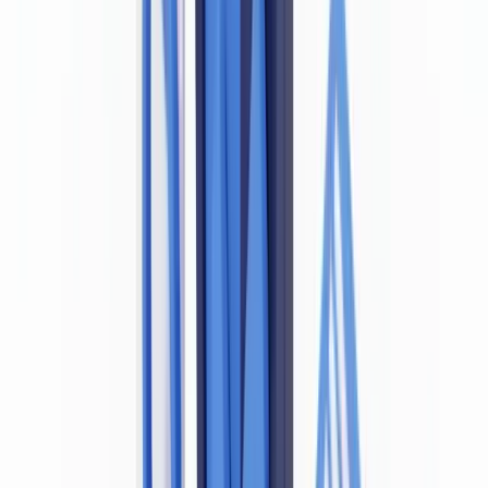
accompagnement adapté à votre situation.
Divulgation éditoriale : CheckFile propose des solutions de
détection de fraude documentaire. Les analyses et benchmarks
internes cités dans cet article sont issus des données de la
plateforme CheckFile et sont identifiés comme tels.
Ce que dit la réglementation LCB-FT
L'article L. 561-5 du Code monétaire et financier impose à toute
entité assujettie de vérifier l'identité de son client avant d'entrer en
relation d'affaires ou d'exécuter une opération ponctuelle. La
vérification doit s'appuyer sur "tout document écrit probant". Un
document falsifié n'est pas probant — il est nul et de nul effet au