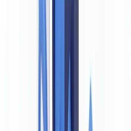
ChatGPT
Claude
Perplexity
Gemini
Grok
La réglementation LCB-FT impose-t-elle aux établissements
assujettis de détecter les documents d'identité falsifiés ? La réponse
est oui. L'article L. 561-5 du Code monétaire et financier impose de
vérifier l'identité du client sur la base de pièces justificatives — une
obligation qui devient lettre morte si ces pièces sont des faux.
Accepter un document falsifié ne constitue pas une vérification
d'identité : c'est une défaillance de vigilance. L'ACPR et les lignes
directrices européennes ne laissent aucune ambiguïté sur ce point.
Cet article est fourni à titre informatif et ne constitue pas un
conseil juridique ou réglementaire. Les références
législatives et réglementaires sont exactes à la date de
publication. Consultez un professionnel qualifié pour un