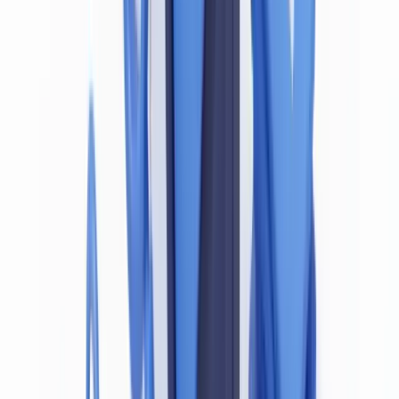
Un document falsifié vide la vigilance cliente de son sens :
l'établissement croit connaître son client, mais il connaît en réalité
une identité usurpée. L'ensemble du dispositif LCB-FT repose sur la
qualité de l'identification initiale. Si cette base est compromise, les
contrôles ultérieurs (surveillance des transactions, déclarations
Tracfin, gel des avoirs) s'appliquent à une fiction.
Notre analyse de dossiers traités sur la plateforme CheckFile révèle
que plus de 40 % des tentatives de fraude documentaire impliquent
des pièces d'identité dont les données de sécurité ont été altérées.
Cette réalité opérationnelle confirme que la détection de
l'authenticité n'est pas une option technique mais une nécessité
réglementaire.
Le GAFI identifie, dans ses typologies de blanchiment (
FATF,