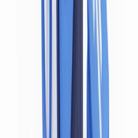
cette chaîne de confiance dès la première étape.
La
Directive (UE) 2024/1640
(6e directive anti-blanchiment, dite
AMLD6) renforce cette exigence en harmonisant à l'échelle
européenne les conditions de vérification d'identité. Elle impose aux
États membres de veiller à ce que les entités assujetties appliquent
des mesures de vigilance proportionnées au risque — ce qui
suppose, en pratique, de s'assurer que les documents présentés sont
authentiques.
Pour approfondir le cadre général, consultez notre
guide de
conformité documentaire
et notre
analyse de la 6e directive anti-
blanchiment
.
Pourquoi un document falsifié vide la vigilance de
son sens