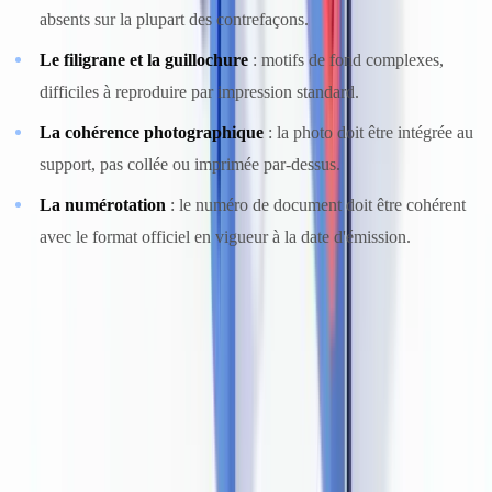
absents sur la plupart des contrefaçons.
Le filigrane et la guillochure
: motifs de fond complexes,
difficiles à reproduire par impression standard.
La cohérence photographique
: la photo doit être intégrée au
support, pas collée ou imprimée par-dessus.
La numérotation
: le numéro de document doit être cohérent
avec le format officiel en vigueur à la date d'émission.
Les signaux d'alerte typiques sur un document falsifié comprennent :
des pixels visibles autour de la photo, des polices de caractères
incohérentes, une luminosité uniforme sans relief, des métadonnées
numériques révélant une manipulation (pour les documents transmis
en PDF ou en image), et une incohérence entre les données de la
MRZ et les données imprimées.