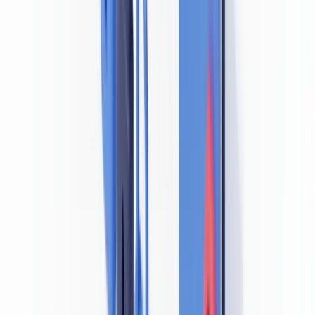
des personnes physiques. Elle précise que ces pièces doivent être
"en cours de validité" et "authentiques" — deux conditions qui ne
peuvent être remplies que si l'établissement dispose d'un processus
de vérification adapté.
La direction générale des douanes (DGDDI), compétente pour les
mouvements de capitaux aux frontières, impose des exigences
similaires sur l'authenticité des justificatifs présentés dans le cadre
des déclarations d'espèces et de valeurs mobilières.
Tracfin, le service de renseignement financier français, identifie
régulièrement dans ses rapports d'activité des schémas de fraude
documentaire à la base de déclarations de soupçon. L'utilisation de
faux documents figure parmi les indicateurs d'alerte les plus
fréquemment cités dans les
typologies Tracfin
.