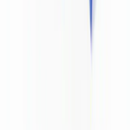
variations de compression JPEG localisées, incohérences de grain
dans les zones reconstruites, ou artefacts caractéristiques des outils
de manipulation courants.
La
détection IA des deepfakes et documents falsifiés
que propose
CheckFile s'intègre dans les workflows KYC existants via API, sans
imposer de refonte du processus d'onboarding. Le résultat est un
signal de risque binaire (authentique / suspect) accompagné d'un
rapport détaillant les anomalies détectées, utilisable comme pièce
justificative dans le dossier de conformité.
Cette approche répond à l'exigence réglementaire de documentation
de la vigilance : l'ACPR attend des établissements qu'ils soient en
mesure de démontrer, en cas de contrôle, que des mesures concrètes
ont été prises pour s'assurer de l'authenticité des documents. Un
rapport d'analyse IA constitue un élément probatoire plus solide