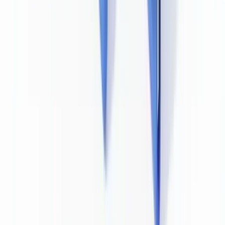
La vérification automatisée par OCR seul ne suffit pas. Un OCR
peut lire les données d'un document falsifié et les valider si elles sont
syntaxiquement correctes, sans détecter que le document lui-même a
été altéré. La détection efficace requiert une analyse structurelle du
document (cohérence des éléments graphiques), une analyse des
métadonnées numériques (pour les documents soumis en ligne), et
idéalement une analyse des textures et des anomalies d'impression.
L'approche complémentaire : détection IA et
LCB-FT
L'intelligence artificielle apporte une capacité de détection que les
processus manuels ne peuvent pas atteindre à grande échelle. Un
modèle entraîné sur des milliers de documents authentiques et
falsifiés peut identifier des anomalies imperceptibles à l'œil humain :