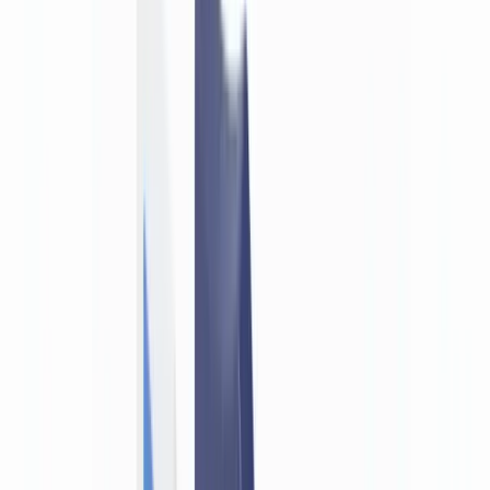
Métiers
Détection IA & Deepfake
Nouveau
Signaux IA, synthétiques, deepfakes
Finance & Juridique
Banque & KYC
Financement & Leasing
Experts-
comptables
Cabinets d'avocats
Notaires
Services
Assureurs
Immobilier
Ressources Humaines
Automobile
Médical &
Santé
Industrie