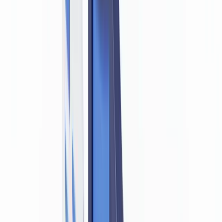
🇳🇱
Nederland
🇩🇪
Deutschland
Americas
🇺🇸
United States
🇨🇦
Canada (EN)
🇨🇦
Canada (FR)
🇧🇷
Brasil
🇲🇽
México
Oceania
🇦🇺
Australia
Demander une démo
Accueil
Blog
La conformité LCB-FT impose-t-elle la détection de