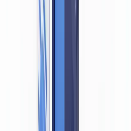
Pourquoi un document falsifié vide la vigilance de son sens
Ce qu'exigent concrètement l'ACPR et les lignes directrices
Les bonnes pratiques de détection documentaire en
conformité LCB-FT
L'approche complémentaire : détection IA et LCB-FT
Questions fréquemment posées
Un établissement est-il en faute s'il accepte un faux document
de bonne foi ?
Quels documents d'identité sont acceptés pour la vérification
d'identité LCB-FT en France ?
La vérification à distance (onboarding digital) est-elle soumise
aux mêmes exigences ?
Quelle est la différence entre la vérification d'identité et la
détection de documents falsifiés ?
La détection de deepfakes est-elle désormais requise par la
réglementation LCB-FT ?
Résumer cet article avec