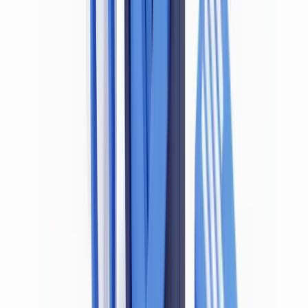
regard de la norme.
L'article L. 561-5 du CMF (
Légifrance
) exige que l'identité soit
établie sur la base de documents fiables et indépendants : un
faux document ne satisfait pas cette exigence, rendant la
vigilance cliente nulle et exposant l'établissement à des sanctions
pouvant atteindre 100 millions d'euros ou 10 % du chiffre
d'affaires annuel (
Directive UE 2024/1640, Art. 56
).
La
Recommandation 10 du GAFI
— transposée en droit français
par le Code monétaire et financier — formule la même exigence : la
vigilance cliente implique d'identifier le client et de vérifier son
identité sur la base de documents, données ou informations obtenus
de sources fiables et indépendantes. Le GAFI précise que cette
vérification doit être "suffisamment robuste" pour garantir que le
client est bien celui qu'il prétend être. Un document falsifié rompt