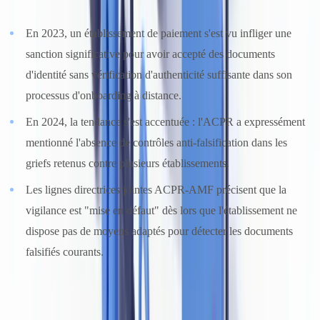
En 2023, un établissement de paiement s'est vu infliger une
sanction significative pour avoir accepté des documents
d'identité sans vérification d'authenticité suffisante dans son
processus d'onboarding à distance.
En 2024, la tendance s'est accentuée : l'ACPR a expressément
mentionné l'absence de contrôles anti-falsification dans les
griefs retenus contre plusieurs établissements.
Les lignes directrices jointes ACPR-AMF précisent que la
vigilance est "mise en défaut" dès lors que l'établissement ne
dispose pas de moyens adaptés pour détecter les documents
falsifiés courants.
L'
instruction ACPR n° 2019-I-11
sur le dispositif anti-blanchiment
établit la liste des pièces acceptables pour la vérification d'identité