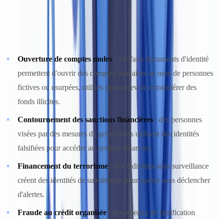
Money Laundering Through the Use of False Identities
), plusieurs
mécanismes dans lesquels des documents falsifiés jouent un rôle
central :
Ouverture de comptes mules
: des faux documents d'identité
permettent d'ouvrir des comptes bancaires au nom de personnes
fictives ou usurpées, utilisés pour recevoir et transférer des
fonds illicites.
Contournement des sanctions financières
: des personnes
visées par des mesures de gel d'avoirs utilisent des identités
falsifiées pour accéder au système financier.
Financement du terrorisme
: des individus sous surveillance
créent des identités de substitution pour opérer sans déclencher
d'alertes.
Fraude au crédit organisée
: des réseaux de falsification