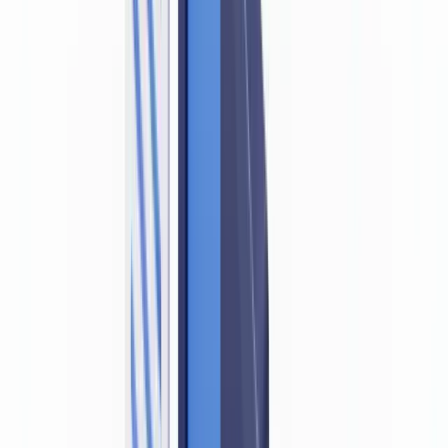
Ce qu'exigent concrètement l'ACPR et les lignes directrices
Les bonnes pratiques de détection documentaire en
conformité LCB-FT
L'approche complémentaire : détection IA et LCB-FT
Questions fréquemment posées
Un établissement est-il en faute s'il accepte un faux document
de bonne foi ?
Quels documents d'identité sont acceptés pour la vérification
d'identité LCB-FT en France ?
La vérification à distance (onboarding digital) est-elle soumise
aux mêmes exigences ?
Quelle est la différence entre la vérification d'identité et la
détection de documents falsifiés ?
La détection de deepfakes est-elle désormais requise par la
réglementation LCB-FT ?
Sommaire
Ce que dit la réglementation LCB-FT