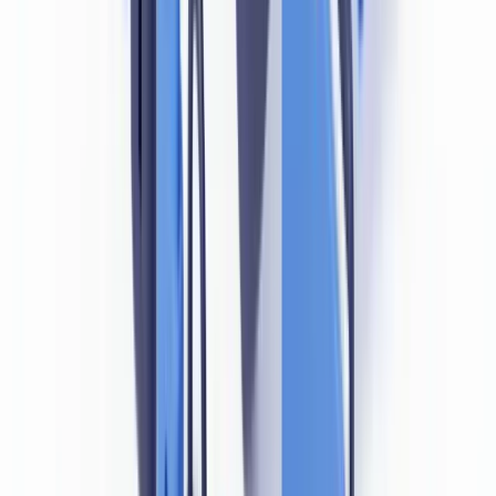
L'ACPR exige que la vérification d'identité soit "effective" :
présenter un document ne suffit pas, encore faut-il s'assurer de son
authenticité. Les
lignes directrices de l'ACPR sur la vérification de
l'identité
précisent que les établissements doivent s'assurer de la
"fiabilité et de la validité" des documents présentés, notamment en
effectuant des contrôles de cohérence et, le cas échéant, en recourant
à des moyens techniques de vérification.
L'ACPR a prononcé plus de 27 millions d'euros de sanctions
LCB-FT en 2023 et 2024 combinés, dont plusieurs procédures
ont directement visé des défaillances dans la vérification de
l'identité des clients (
ACPR, Décisions de la Commission des
sanctions
).
Les sanctions prononcées par la Commission des sanctions de
l'ACPR illustrent l'exigence concrète :