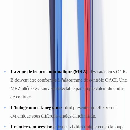
La vérification humaine efficace exige une formation spécifique
aux éléments de sécurité des documents d'identité français et
étrangers
— une compétence que seul un faible pourcentage des
agents de conformité possède sans formation dédiée.
Les éléments de sécurité à contrôler sur les documents d'identité
français (CNI, passeport) incluent :
La zone de lecture automatique (MRZ)
: les caractères OCR-
B doivent être conformes à l'algorithme de contrôle OACI. Une
MRZ altérée est souvent détectable par simple calcul du chiffre
de contrôle.
L'hologramme kinégrame
: doit présenter un effet visuel
dynamique sous différents angles d'inclinaison.
Les micro-impressions
: textes visibles uniquement à la loupe,