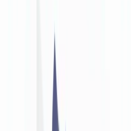
🇨🇭
Suisse
🇬🇧
United Kingdom
🇮🇪
Ireland
🇪🇸
España
🇵🇹
Portugal
🇳🇱
Nederland
🇩🇪
Deutschland
Americas
🇺🇸
United States
🇨🇦
Canada (EN)
🇨🇦
Canada (FR)
🇧🇷
Brasil
🇲🇽
México
Oceania
🇦🇺
Australia