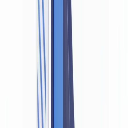
documents falsifiés ?
Conformité
12
min
de lecture
La conformité LCB-FT impose-t-elle la
détection de documents falsifiés ?
OUI : la réglementation LCB-FT impose la vérification
d'authenticité des documents d'identité. Analyse du Code monétaire
et financier, des lignes directrices ACPR et des typologies GAFI.
L'équipe CheckFile
·
26 juin 2026
Sommaire
Ce que dit la réglementation LCB-FT
Pourquoi un document falsifié vide la vigilance de son sens