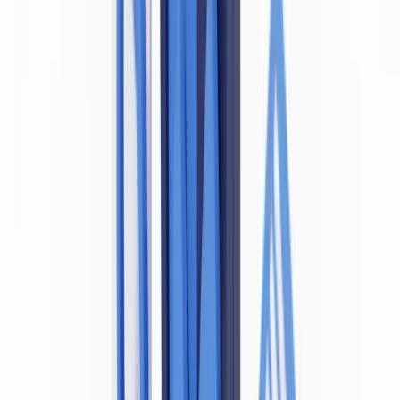
La diversité des pièces d'identité provinciales — un défi
opérationnel
La détection par IA comme complément indispensable
Questions fréquemment posées
La loi canadienne impose-t-elle de détecter les faux
documents lors de l'entrée en relation ?
Que doit faire une entité déclarante canadienne si elle détecte
un faux document ?
Les exigences de vérification d'identité de la LRPCFAT
s'appliquent-elles à l'entrée en relation numérique et à distance
?
L'AMF Québec impose-t-elle des exigences différentes de
celles du reste du Canada ?
Quelles sont les sanctions pour violation de la LRPCFAT liées
à des défaillances de vérification d'identité ?
Résumer cet article avec
ChatGPT
Claude
Perplexity
Gemini
Grok