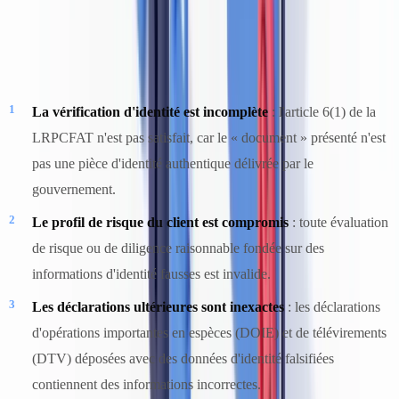
L'acceptation d'un document falsifié crée la série de manquements
suivante :
La vérification d'identité est incomplète
: l'article 6(1) de la
LRPCFAT n'est pas satisfait, car le « document » présenté n'est
pas une pièce d'identité authentique délivrée par le
gouvernement.
Le profil de risque du client est compromis
: toute évaluation
de risque ou de diligence raisonnable fondée sur des
informations d'identité fausses est invalide.
Les déclarations ultérieures sont inexactes
: les déclarations
d'opérations importantes en espèces (DOIE) et de télévirements
(DTV) déposées avec des données d'identité falsifiées
contiennent des informations incorrectes.