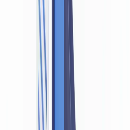
au Canada ?
Conformité
15
min
de lecture
La LRPCFAT exige-t-elle de détecter les
faux documents au Canada ?
La LRPCFAT oblige les entités déclarantes à vérifier l'identité avec
des documents fiables. Découvrez ce qu'exigent le CANAFE et
l'AMF Québec sur l'authenticité documentaire.
L'équipe CheckFile
·
26 juin 2026
Sommaire
Ce que dit la LRPCFAT sur la vérification des documents
d'identité