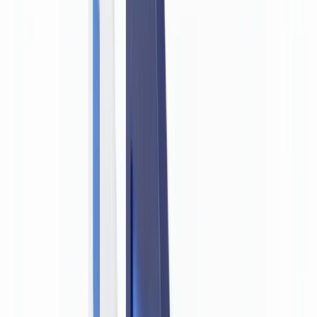
BTP & Construction
Transport & Logistique
Intérim & Recrutement
Cas client
Tarifs
Sécurité
Comparatif
Blog
Ressources
Glossaire
Guides pays
Checklists
Calculateur ROI
🇨🇦
CA
Europe
🇫🇷
France
🇧🇪
Belgique
🇨🇭
Suisse
🇬🇧
United Kingdom
🇮🇪
Ireland
🇪🇸
España
🇵🇹
Portugal