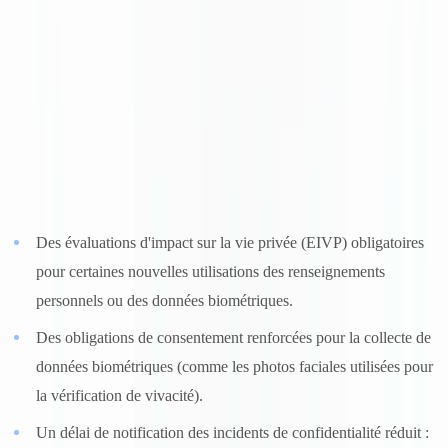
imposer des attentes additionnelles.
Par ailleurs, la
Loi 25
(Loi sur la protection des renseignements
personnels dans le secteur privé) impose au Québec des obligations
plus strictes que la
Loi sur la protection des renseignements
personnels et les documents électroniques
(LPRPDE) applicable
dans les autres provinces, notamment :
Des évaluations d'impact sur la vie privée (EIVP) obligatoires
pour certaines nouvelles utilisations des renseignements
personnels ou des données biométriques.
Des obligations de consentement renforcées pour la collecte de
données biométriques (comme les photos faciales utilisées pour
la vérification de vivacité).
Un délai de notification des incidents de confidentialité réduit :