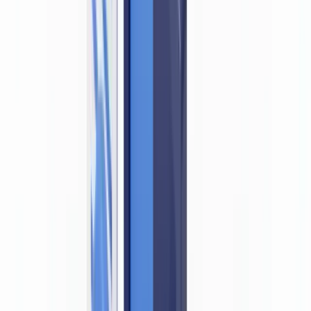
opérationnel
La détection par IA comme complément indispensable
Questions fréquemment posées
La loi canadienne impose-t-elle de détecter les faux
documents lors de l'entrée en relation ?
Que doit faire une entité déclarante canadienne si elle détecte
un faux document ?
Les exigences de vérification d'identité de la LRPCFAT
s'appliquent-elles à l'entrée en relation numérique et à distance
?
L'AMF Québec impose-t-elle des exigences différentes de
celles du reste du Canada ?
Quelles sont les sanctions pour violation de la LRPCFAT liées
à des défaillances de vérification d'identité ?
Sommaire
Ce que dit la LRPCFAT sur la vérification des documents
d'identité