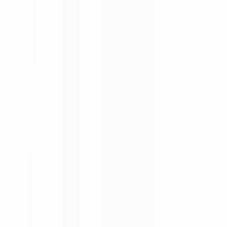
Checklists
Calculateur ROI
🇨🇦
CA
Europe
🇫🇷
France
🇧🇪
Belgique
🇨🇭
Suisse
🇬🇧
United Kingdom
🇮🇪
Ireland
🇪🇸
España
🇵🇹
Portugal
🇳🇱
Nederland
🇩🇪
Deutschland
Americas