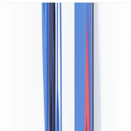
Remarque : les permis de conduire provinciaux sont émis par 13
autorités provinciales et territoriales distinctes, chacune ayant ses
propres caractéristiques de sécurité.
Pourquoi un document falsifié viole les obligations
LBA/LFT
Lorsqu'un client présente un document d'identité falsifié, l'entité
déclarante n'a pas effectué de vérification d'identité valide au sens de
l'article 6(1) de la LRPCFAT. Ce manquement n'est pas une
irrégularité procédurale mineure — c'est une défaillance substantielle
qui entraîne des conséquences réglementaires et juridiques graves.
La chaîne de violations engendrée par un faux document