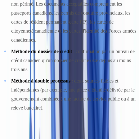
non périmé. Les documents acceptables comprennent les
passeports canadiens, les permis de conduire provinciaux, les
cartes de résident permanent (carte RP), les cartes de
citoyenneté canadienne et les cartes d'identité des Forces armées
canadiennes.
Méthode du dossier de crédit
: confirmation par un bureau de
crédit canadien qu'un dossier de crédit existe depuis au moins
trois ans.
Méthode à double processus
: deux sources fiables et
indépendantes (par exemple, une pièce d'identité délivrée par le
gouvernement combinée à une facture de service public ou à un
relevé bancaire).
La Ligne directrice CANAFE B-1 précise sans ambiguïté que la
méthode documentaire exige que le document soit « authentique