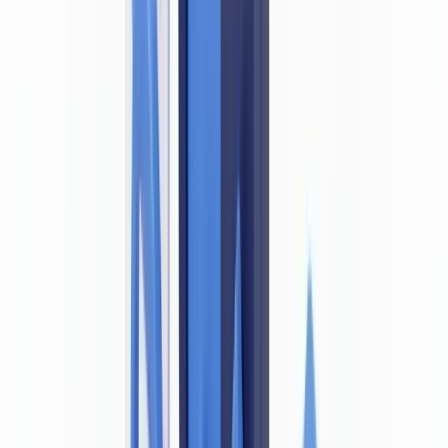
Article 6(1) de la LRPCFAT — L'obligation fondamentale de
vérification d'identité
Lignes directrices du BSIF pour les institutions financières
fédérales
Tableau — Exigences documentaires par type d'entité
déclarante
Pourquoi un document falsifié viole les obligations LBA/LFT
La chaîne de violations engendrée par un faux document
La GRC et la fraude documentaire liée au blanchiment
d'argent
Déclaration d'opération douteuse (DOD) — Procédure
obligatoire
Ce qu'exigent le CANAFE et l'AMF Québec en pratique
Examens de conformité du CANAFE
Exemples de pénalités du CANAFE
Particularités québécoises — AMF Québec et Loi 25
Bonnes pratiques de détection de faux documents au Canada