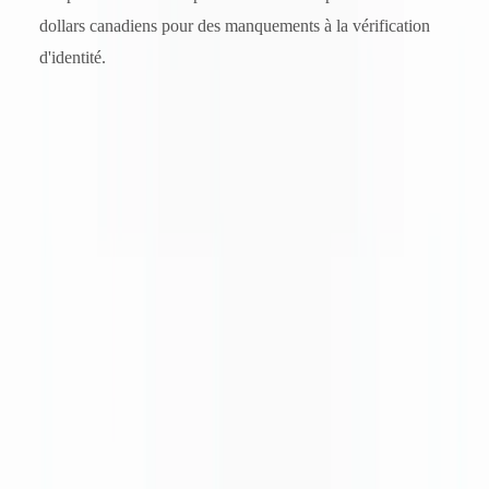
dollars canadiens pour des manquements à la vérification
d'identité.
La pénalité administrative maximale pour une violation grave de la
LRPCFAT est de
1 million de dollars canadiens pour les
personnes physiques
et de
2 millions de dollars canadiens pour
les entités
.
Particularités québécoises — AMF Québec et Loi 25
Les entités déclarantes établies au Québec font face à une couche
réglementaire supplémentaire : la supervision de l'
Autorité des
marchés financiers du Québec (AMF Québec)
, qui réglemente les
institutions financières de charte provinciale, notamment les caisses
populaires Desjardins et certains courtiers en valeurs mobilières.
L'AMF Québec s'aligne sur les exigences du CANAFE mais peut