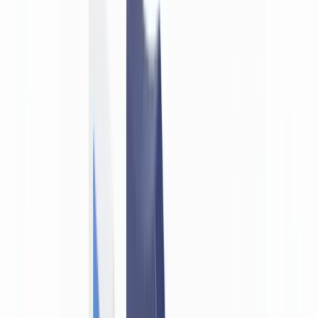
Métiers
Détection IA & Deepfake
Nouveau
Signaux IA, synthétiques, deepfakes
Finance & Juridique
Banque & KYC
Financement & Leasing
Experts-
comptables
Cabinets d'avocats
Notaires
Services
Assureurs
Immobilier
Ressources Humaines
Automobile
Médical &
Santé
Industrie