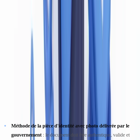
L'article 6(1) de la LRPCFAT exige que chaque entité déclarante
vérifie l'identité de ses clients lors de déclencheurs précis : ouverture
de compte, opérations en espèces importantes (10 000 dollars
canadiens ou plus), télévirements internationaux et opérations
douteuses quel que soit leur montant. L'obligation ne se limite pas à
collecter un document : l'entité doit vérifier que ce document est
authentique et que les informations qu'il contient correspondent à la
personne qui le présente.
La
Ligne directrice CANAFE B-1
—
Méthodes de vérification de
l'identité d'un individu
— précise les méthodes autorisées pour la
vérification documentaire :
Méthode de la pièce d'identité avec photo délivrée par le
gouvernement
: le document doit être authentique, valide et