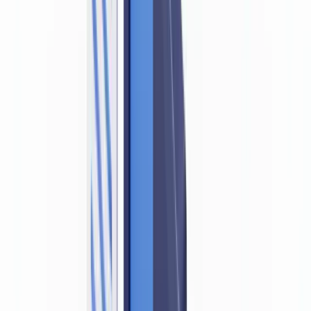
Article 6(1) de la LRPCFAT — L'obligation fondamentale de
vérification d'identité
Lignes directrices du BSIF pour les institutions financières
fédérales
Tableau — Exigences documentaires par type d'entité
déclarante
Pourquoi un document falsifié viole les obligations LBA/LFT
La chaîne de violations engendrée par un faux document
La GRC et la fraude documentaire liée au blanchiment
d'argent
Déclaration d'opération douteuse (DOD) — Procédure
obligatoire
Ce qu'exigent le CANAFE et l'AMF Québec en pratique
Examens de conformité du CANAFE
Exemples de pénalités du CANAFE
Particularités québécoises — AMF Québec et Loi 25
Bonnes pratiques de détection de faux documents au Canada
La diversité des pièces d'identité provinciales — un défi