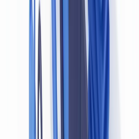
» — un document falsifié ou altéré, même s'il semble
superficiellement valide, ne satisfait pas à l'article 6(1) de la
LRPCFAT et rend la vérification d'identité incomplète, plaçant
l'entité déclarante en situation de non-conformité.
(
https://fintrac-
canafe.gc.ca
)
Lignes directrices du BSIF pour les institutions financières
fédérales
Le Bureau du surintendant des institutions financières (
BSIF
) publie
des lignes directrices qui complètent les obligations de la LRPCFAT
pour les banques, les assureurs et les sociétés de fiducie relevant de
la réglementation fédérale. La Ligne directrice B-8 du BSIF
(Dissuasion et détection du blanchiment d'argent et du financement
du terrorisme) exige que les institutions sous supervision fédérale
mettent en place des contrôles capables de vérifier authentiquement