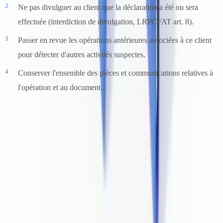
Ne pas divulguer au client que la déclaration a été ou sera
effectuée (interdiction de divulgation, LRPCFAT art. 8).
Passer en revue les opérations antérieures associées à ce client
pour détecter d'autres activités suspectes.
Conserver l'ensemble des pièces et communications relatives à
l'opération et au document.
Ce qu'exigent le CANAFE et l'AMF Québec en
pratique
Examens de conformité du CANAFE
Le CANAFE effectue des examens de conformité auprès des entités
déclarantes dans tous les secteurs réglementés. Les examinateurs
évaluent notamment :