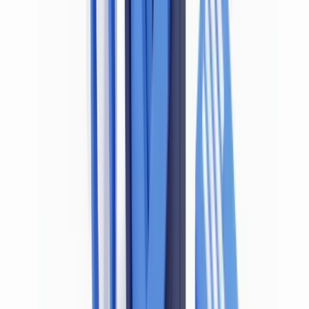
Oui — le droit canadien en matière de lutte contre le blanchiment
d'argent et le financement du terrorisme (LBA/LFT) impose aux
entités déclarantes de vérifier l'identité de leurs clients au moyen de
documents authentiques et fiables. En vertu de
l'article 6(1) de la
LRPCFAT
et de la
Ligne directrice CANAFE B-1
, un document
falsifié ne constitue pas une vérification d'identité valide.
L'acceptation d'un document d'identité contrefait — même de bonne
foi — représente un manquement substantiel aux obligations de
vérification d'identité, exposant l'organisation à des sanctions du
CANAFE pouvant atteindre
2 millions de dollars canadiens par
violation grave
, ainsi qu'à des poursuites pénales en vertu du Code
criminel du Canada. Cet article explique ce qu'exige la loi, pourquoi
les faux documents ne satisfont pas à cette norme, et comment
mettre en place des contrôles de détection conformes aux attentes
des régulateurs.