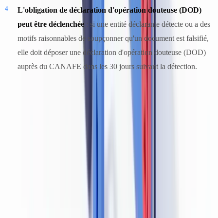
L'obligation de déclaration d'opération douteuse (DOD)
peut être déclenchée
: si une entité déclarante détecte ou a des
motifs raisonnables de soupçonner qu'un document est falsifié,
elle doit déposer une déclaration d'opération douteuse (DOD)
auprès du CANAFE dans les 30 jours suivant la détection.
La GRC et la fraude documentaire liée au blanchiment
d'argent
La Gendarmerie royale du Canada (GRC) — l'agence fédérale
d'application de la loi au Canada — enquête sur les infractions de
blanchiment d'argent en vertu de la Partie XII.2 du
Code criminel du
Canada
. La falsification de documents d'identité dans le cadre d'un
stratagème de blanchiment peut entraîner des accusations
cumulatives en vertu du Code criminel (articles 366 à 368, faux et
usage de faux) et de la LRPCFAT elle-même.