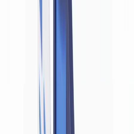
🇳🇱
Nederland
🇩🇪
Deutschland
Americas
🇺🇸
United States
🇨🇦
Canada (EN)
🇨🇦
Canada (FR)
🇧🇷
Brasil
🇲🇽
México
Oceania
🇦🇺
Australia
Demander une démo
Accueil
Blog
La LRPCFAT exige-t-elle de détecter les faux documents