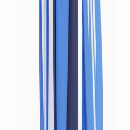
Ce que dit la LRPCFAT sur la vérification des
documents d'identité
La
Loi sur le recyclage des produits de la criminalité et le
financement des activités terroristes
(
LRPCFAT
) constitue le texte
fondateur du régime canadien LBA/LFT. Administrée par le
ministère des Finances et appliquée par le CANAFE (Centre
d'analyse des opérations et déclarations financières du Canada), elle
impose des obligations de vérification d'identité obligatoires à un
large éventail d'entités déclarantes : banques, coopératives de crédit,
entreprises de services monétaires (ESM), courtiers immobiliers,
comptables, négociants en métaux précieux et casinos.
Article 6(1) de la LRPCFAT — L'obligation fondamentale
de vérification d'identité