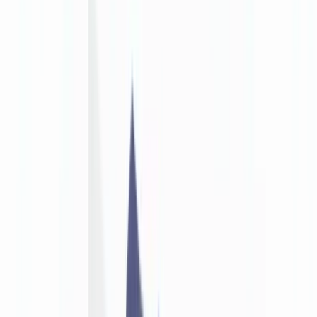
🇨🇭
Suisse
🇬🇧
United Kingdom
🇮🇪
Ireland
🇪🇸
España
🇵🇹
Portugal
🇳🇱
Nederland
🇩🇪
Deutschland
Americas
🇺🇸
United States
🇨🇦
Canada (EN)
🇨🇦
Canada (FR)
🇧🇷
Brasil
🇲🇽
México
Oceania
🇦🇺
Australia