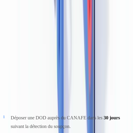
Les données d'application de la loi de la GRC montrent
régulièrement que les documents d'identité falsifiés sont utilisés dans
une proportion significative des stratagèmes de blanchiment
professionnel, notamment la fraude hypothécaire, le blanchiment
basé sur le commerce et la fraude à l'achat immobilier.
Déclaration d'opération douteuse (DOD) — Procédure
obligatoire
Si, à un moment quelconque au cours ou après une opération, une
entité déclarante a des motifs raisonnables de soupçonner qu'un
document est falsifié, elle doit :
Déposer une DOD auprès du CANAFE dans les
30 jours
suivant la détection du soupçon.