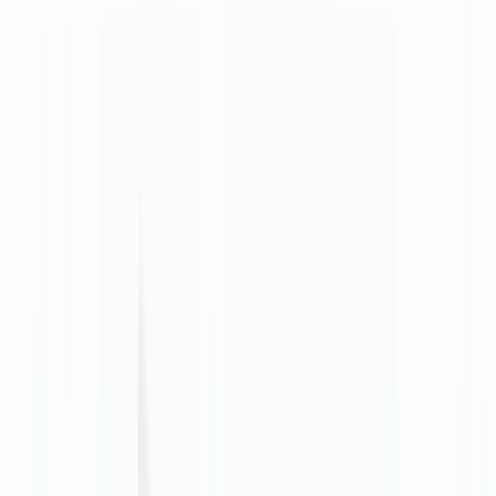
🇺🇸
United States
🇨🇦
Canada (EN)
🇨🇦
Canada (FR)
🇧🇷
Brasil
🇲🇽
México
Oceania
🇦🇺
Australia
Demander une démo
🇨🇦
CA
Europe
🇫🇷
France
🇧🇪
Belgique