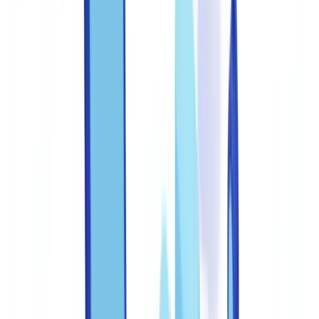
FAQ
Quelles sont les sanctions pour usage de faux au Canada ?
Comment détecter un faux relevé de paie ?
Quelles obligations de signalement en cas de fraude
documentaire détectée ?
Quelle fréquence de formation anti-fraude pour les équipes ?
Quels documents sont les plus fréquemment falsifiés au
Canada ?
Résumer cet article avec
ChatGPT
Claude
Perplexity
Gemini
Grok
La fraude documentaire coûte aux compagnies canadiennes des
milliards de dollars par année. Selon le Bureau d'assurance du
Canada, les réclamations frauduleuses représentent à elles seules
plus de 2 milliards de dollars annuellement. Les équipes de
traitement documentaire sont la première ligne de défense. Ce guide