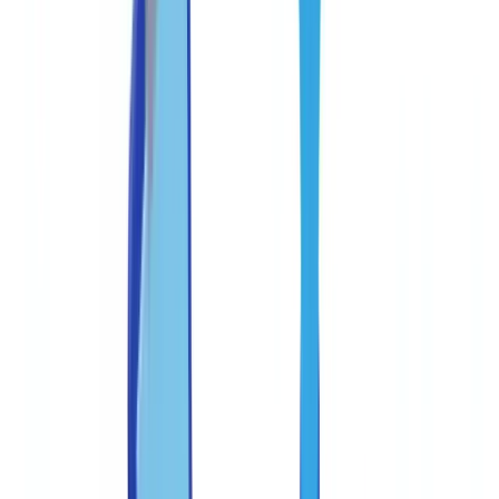
Guide
8
min
de lecture
Anti-fraude documentaire : bonnes
pratiques
Bonnes pratiques anti-fraude pour les équipes de traitement
documentaire au Canada.
L'équipe CheckFile
·
6 mars 2026
Sommaire
Comprendre les types de fraude documentaire courants au
Canada
Les documents les plus ciblés
Mettre en place un cadre de contrôle interne structuré