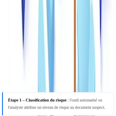
(
REQ
, Revenu Québec, ARC).
Analyse de cohérence documentaire
: comparaison des
informations entre les différentes pièces d'un même dossier.
Pour automatiser ces vérifications au sein de vos flux existants,
découvrez comment
automatiser vos workflows de vérification
documentaire
.
Définir un protocole d'escalade clair
Chaque alerte de fraude doit suivre un parcours d'escalade prédéfini.
Étape 1 – Classification du risque
: l'outil automatisé ou
l'analyste attribue un niveau de risque au document suspect.