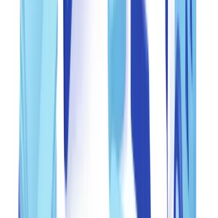
informations entre le document et les données déclarées, la
vérification auprès de sources externes (
Revenu Québec
,
ARC
) et
l'analyse visuelle approfondie.
Niveau 3 — Contrôle de supervision
: un responsable principal
réalise des contrôles aléatoires sur les dossiers validés aux niveaux 1
et 2.
Documenter chaque étape du processus
Les régulateurs exigent lors de leurs vérifications que chaque
décision de validation ou de rejet soit documentée et traçable.
Conservez pour chaque document : la date de réception, le canal de
réception, les vérifications effectuées, le résultat de chaque contrôle,
l'identité du vérificateur et la décision finale motivée.
Pour approfondir la structuration de vos processus, consultez notre