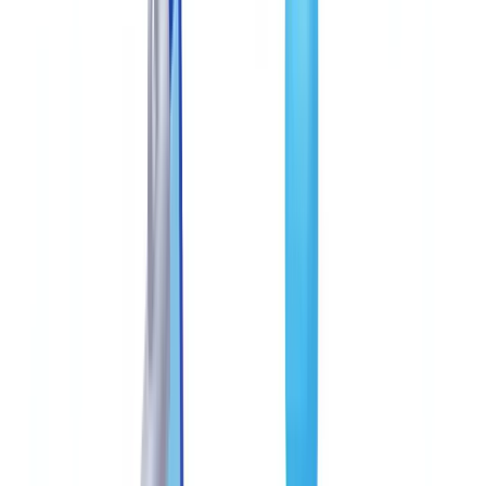
BTP & Construction
Transport & Logistique
Intérim & Recrutement
Cas client
Tarifs
Sécurité
Comparatif
Blog
Ressources
Glossaire
Guides pays
Checklists
Calculateur ROI
🇨🇦
CA
Europe
🇫🇷
France
🇧🇪
Belgique
🇨🇭
Suisse
🇬🇧
United Kingdom
🇮🇪
Ireland
🇪🇸
España
🇵🇹
Portugal