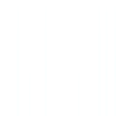
Checklists
Calculateur ROI
🇨🇦
CA
Europe
🇫🇷
France
🇧🇪
Belgique
🇨🇭
Suisse
🇬🇧
United Kingdom
🇮🇪
Ireland
🇪🇸
España
🇵🇹
Portugal
🇳🇱
Nederland
🇩🇪
Deutschland
Americas