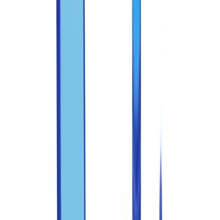
Documenter chaque étape du processus
Former les équipes à la détection des indices de fraude
Programme de formation recommandé
Les signaux d'alerte à enseigner en priorité
Intégrer des outils technologiques dans le processus de
détection
Les couches de détection technologique
Définir un protocole d'escalade clair
Mesurer et améliorer la performance du dispositif
Centraliser et tracer les vérifications avec un outil adapté
Passez à l'action
FAQ
Quelles sont les sanctions pour usage de faux au Canada ?
Comment détecter un faux relevé de paie ?
Quelles obligations de signalement en cas de fraude
documentaire détectée ?
Quelle fréquence de formation anti-fraude pour les équipes ?
Quels documents sont les plus fréquemment falsifiés au