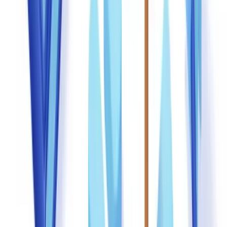
Cinq signaux doivent déclencher une vérification approfondie
systématique : les incohérences typographiques, les anomalies de
date (document émis un jour férié), les montants ronds inhabituels,
les métadonnées suspectes et les divergences entre les informations
du document et les données déclarées par le client.
Prêt à automatiser vos vérifications ?
Pilote gratuit sur vos propres documents. Résultats en 48 h.
Demander un pilote gratuit
Intégrer des outils technologiques dans le
processus de détection
Les outils de détection automatisée ne remplacent pas l'expertise