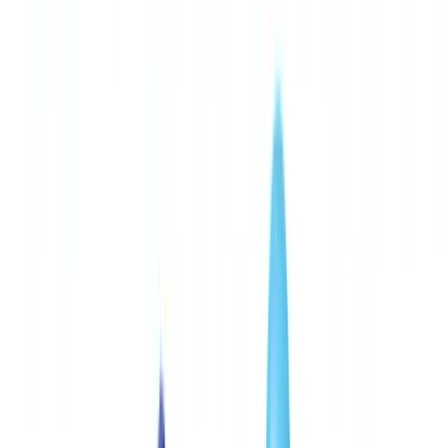
🇨🇭
Suisse
🇬🇧
United Kingdom
🇮🇪
Ireland
🇪🇸
España
🇵🇹
Portugal
🇳🇱
Nederland
🇩🇪
Deutschland
Americas
🇺🇸
United States
🇨🇦
Canada (EN)
🇨🇦
Canada (FR)
🇧🇷
Brasil
🇲🇽
México
Oceania
🇦🇺
Australia