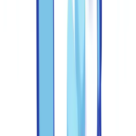
détaille les pratiques concrètes pour structurer un dispositif anti-
fraude efficace au sein de vos équipes, depuis la réception du
document jusqu'à la décision finale.
Le
Code criminel du Canada, article 366
, définit le faux comme la
fabrication d'un document faux dans l'intention qu'il soit utilisé
comme authentique. La peine maximale encourue est de dix ans
d'emprisonnement. Pour les professionnels assujettis, la
responsabilité va au-delà du pénal :
CANAFE
sanctionne les
manquements aux obligations de vigilance, et l'
AMF du Québec
peut imposer des amendes substantielles.
Cet article est fourni à titre informatif uniquement et ne constitue
pas un conseil juridique, financier ou réglementaire.
Comprendre les types de fraude documentaire