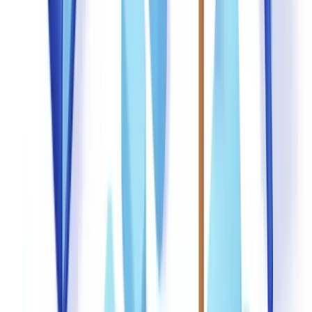
humaine mais traitent un volume de vérifications impossible à
atteindre manuellement. Un système IA performant analyse un
document en moins de 5 secondes là où un analyste expérimenté en
requiert 15 à 20 minutes.
Les couches de détection technologique
Analyse des métadonnées PDF
: vérification du logiciel de
création, des dates de modification, de la structure du fichier.
Inspection au niveau pixel
: détection des retouches invisibles à
l'oeil nu par analyse des variations de compression JPEG, des
incohérences de bruit numérique et des calques dissimulés.
Vérification par recoupement
: croisement automatique des
données extraites par OCR avec les bases de données officielles