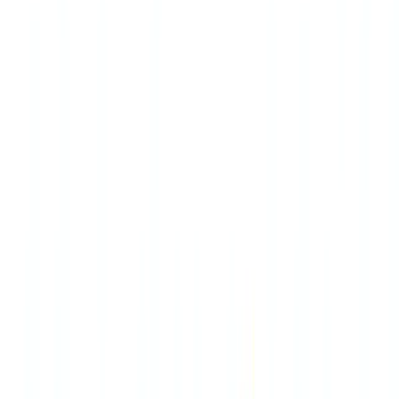
🇺🇸
United States
🇨🇦
Canada (EN)
🇨🇦
Canada (FR)
🇧🇷
Brasil
🇲🇽
México
Oceania
🇦🇺
Australia
Demander une démo
🇨🇦
CA
Europe
🇫🇷
France
🇧🇪
Belgique