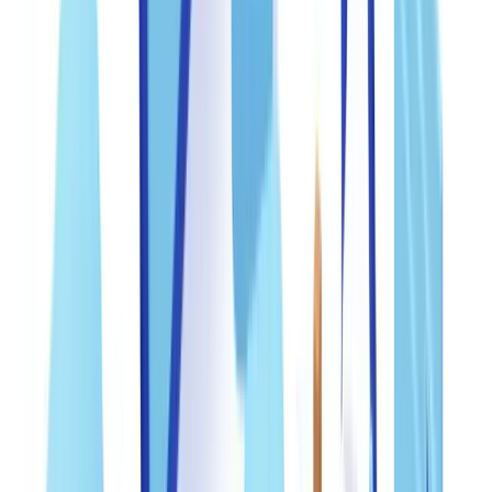
historique. La fraude synthétique, bien que minoritaire, progresse de
manière exponentielle avec la démocratisation des outils d'IA
générative.
Les documents les plus ciblés
Les relevés de paie, les avis de cotisation de l'ARC et les relevés
bancaires concentrent la majorité des tentatives de fraude
documentaire détectées au Canada. Ces documents sont souvent
demandés en copie numérique, ils sont faciles à modifier avec des
outils gratuits et leur vérification auprès de la source émettrice reste
complexe.
Pour une vue complète des statistiques de fraude, consultez notre
analyse des tendances 2026
.