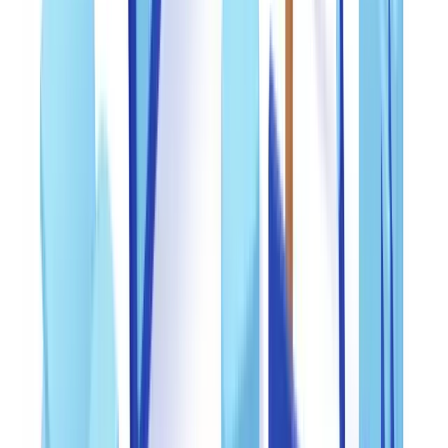
Mettre en place un cadre de contrôle interne
structuré
Un cadre de contrôle interne efficace repose sur trois niveaux de
vérification distincts, chacun assuré par des personnes ou des
systèmes différents. Ce principe de séparation des fonctions est
fondamental pour réduire le risque de collusion.
Niveau 1 — Contrôle automatisé à la réception
: chaque
document entrant passe par un outil de vérification automatique qui
analyse les métadonnées, la structure du fichier et la cohérence
visuelle. Ce premier filtre élimine les fraudes grossières.
Niveau 2 — Revue humaine ciblée
: un analyste qualifié examine
les documents signalés par le système automatisé ou présentant un
score de risque élevé. La revue porte sur la cohérence des