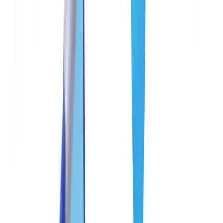
🇳🇱
Nederland
🇩🇪
Deutschland
Americas
🇺🇸
United States
🇨🇦
Canada (EN)
🇨🇦
Canada (FR)
🇧🇷
Brasil
🇲🇽
México
Oceania
🇦🇺
Australia
Demander une démo
Accueil
Blog
Anti-fraude documentaire : bonnes pratiques