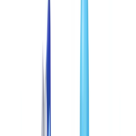
Métiers
Détection IA & Deepfake
Nouveau
Signaux IA, synthétiques, deepfakes
Finance & Juridique
Banque & KYC
Financement & Leasing
Experts-
comptables
Cabinets d'avocats
Notaires
Services
Assureurs
Immobilier
Ressources Humaines
Automobile
Médical &
Santé
Industrie