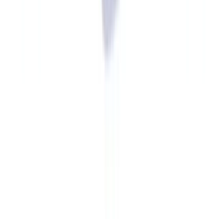
continue. Cela implique un suivi trimestriel des plans d'action, des
indicateurs de conformité suivis en comité, et une mise à jour de
l'évaluation des risques en conséquence. L'ensemble de ces
principes s'inscrit dans les
obligations LCB-FAT qui structurent le
dispositif de conformité
.
Passez à l'action
CheckFile traite des volumes industriels de documents réglementés
sur 24 langues OCR et 32 juridictions. Testez la plateforme avec vos
propres documents : résultats sous 48h.
Demander un pilote gratuit