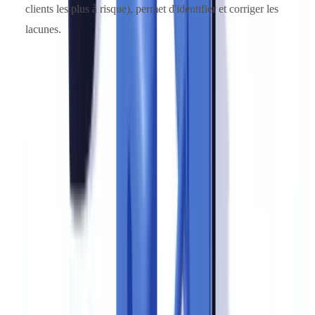
clients les plus à risque), permet d'identifier et corriger les
lacunes.
Préparer les équipes aux entretiens avec les
vérificateurs
Les vérificateurs de CANAFE ne se limitent pas aux documents. Ils
interrogent les opérationnels pour évaluer si les procédures sont
comprises et appliquées au quotidien.
Un collaborateur qui ne sait pas expliquer la procédure de
vigilance renforcée crée un doute systémique.
Les vérificateurs en
déduisent que la formation est insuffisante ou que les procédures ne
sont pas effectivement déployées.