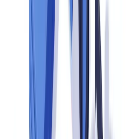
ChatGPT
Claude
Perplexity
Gemini
Grok
Un audit de conformité se prépare des mois avant l'arrivée des
vérificateurs.
CANAFE
mène régulièrement des vérifications de
conformité auprès des entités déclarantes canadiennes, couvrant
aussi bien les institutions financières que les entreprises de services
monétaires et les courtiers immobiliers. Les entités qui échouent
partagent un point commun : elles sous-estiment la phase de
préparation documentaire.
Cet article propose une checklist structurée pour anticiper chaque
étape d'un contrôle réglementaire au Canada, avec un accent
particulier sur la vérification KYC/AML — le maillon où se
concentrent la majorité des non-conformités constatées. Pour une
vision globale des obligations qui encadrent ces audits, consultez
notre
guide complet de la conformité réglementaire
.