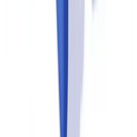
Audit interne : répétition générale avant le
contrôle
Un audit interne de conformité mené six mois avant un contrôle
externe permet d'identifier les faiblesses et de les corriger. La
méthodologie suit les mêmes étapes qu'un contrôle CANAFE :
cadrage du périmètre, collecte documentaire, tests sur échantillons,
entretiens, rapport de constats.
L'audit interne n'est pas un exercice cosmétique.
La
LRPCFAT
exige des entités déclarantes qu'elles évaluent l'efficacité de leur
programme de conformité au moins tous les deux ans par une
personne ou une entité indépendante.
Le rapport d'audit interne, accompagné du plan d'action correctif et
du suivi de sa mise en œuvre, constitue d'ailleurs l'un des premiers