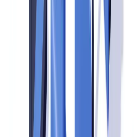
vérification documentaire.
L'analyse de CheckFile.ai sur 2 400
dossiers de vérification montre que les causes principales se
répartissent ainsi : documents expirés (18 %), copies non conformes
(9 %) et pièces manquantes (7 %). Les données agrégées de nos
clients — plus de 85 entreprises couvrant 32 juridictions —
montrent que les compagnies utilisant la vérification automatisée
atteignent un taux de conformité audit de 99,2 %, contre moins de
80 % pour celles qui s'appuient uniquement sur des contrôles
manuels.
Ces chiffres révèlent un paradoxe. Les établissements investissent
dans des politiques de conformité sophistiquées, mais trébuchent sur
l'exécution opérationnelle : un passeport périmé non détecté, un
justificatif de domicile de plus de trois mois accepté par erreur, un
certificat du REQ absent du dossier d'une personne morale.