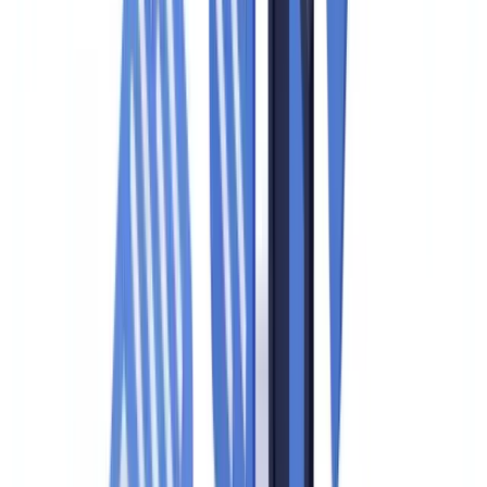
Phase 3 : le rapport et les suivis
Checklist complète : les documents à préparer avant un audit
La vérification documentaire : maillon faible de la conformité
audit
Comment réduire ce risque
Préparer les équipes aux entretiens avec les vérificateurs
Bonnes pratiques pour les entretiens
Intégrer les nouvelles réglementations 2025-2026
Audit interne : répétition générale avant le contrôle
Après le contrôle : transformer les constats en amélioration
continue
Passez à l'action
FAQ
Comment se préparer à un audit de conformité CANAFE ?
Quels sont les motifs de sanction les plus fréquents lors d'un
contrôle LCB-FAT au Canada ?
Quelle est la différence entre un audit interne et un contrôle
CANAFE ?