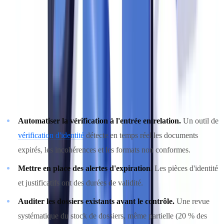
Lors d'un contrôle CANAFE, les vérificateurs prélèvent un
échantillon de dossiers clients et vérifient la complétude et la validité
de chaque pièce. Un taux d'anomalie élevé sur l'échantillon
déclenche un examen élargi et alourdit considérablement les
constats.
Comment réduire ce risque
Automatiser la vérification à l'entrée en relation.
Un outil de
vérification d'identité
détecte en temps réel les documents
expirés, les incohérences et les formats non conformes.
Mettre en place des alertes d'expiration.
Les pièces d'identité
et justificatifs ont des durées de validité.
Auditer les dossiers existants avant le contrôle.
Une revue
systématique du stock de dossiers, même partielle (20 % des