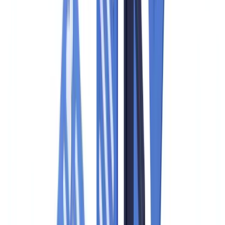
Conformité
10
min
de lecture
Checklist audit de conformité : guide
pratique
Checklist complète pour préparer un audit de conformité
KYC/AML au Canada. Étapes
L'équipe CheckFile
·
18 mars 2026
Sommaire
Qu'est-ce qu'un audit de conformité et pourquoi s'y préparer
Les trois phases d'un contrôle CANAFE
Phase 1 : la notification et le cadrage
Phase 2 : le contrôle sur place