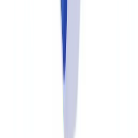
documents demandés lors d'un contrôle sur place. Un plan d'action
réalisé à 80 % envoie un signal de maturité. Un plan d'action à 20 %
de réalisation déclenche des investigations approfondies.
Après le contrôle : transformer les constats en
amélioration continue
La réception du rapport de vérification ouvre une période de
réponse. Chaque constat doit faire l'objet d'une réponse factuelle :
acceptation avec plan d'action daté, ou contestation argumentée avec
preuves à l'appui. Les réponses vagues ou dilatoires sont contre-
productives.
Les compagnies qui traversent le mieux les audits sont celles qui
intègrent les recommandations dans un cycle d'amélioration