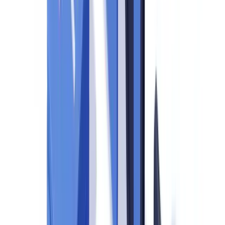
Intégrer les nouvelles réglementations 2025-2026
Audit interne : répétition générale avant le contrôle
Après le contrôle : transformer les constats en amélioration
continue
Passez à l'action
FAQ
Comment se préparer à un audit de conformité CANAFE ?
Quels sont les motifs de sanction les plus fréquents lors d'un
contrôle LCB-FAT au Canada ?
Quelle est la différence entre un audit interne et un contrôle
CANAFE ?
Combien de temps dure un contrôle de CANAFE ?
Comment intégrer les exigences de la Loi 25 dans la
préparation d'un audit ?
Préparer un audit de conformité : calendrier et bonnes
pratiques
Résumer cet article avec