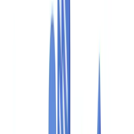
Métiers
Détection IA & Deepfake
Nouveau
Signaux IA, synthétiques, deepfakes
Finance & Juridique
Banque & KYC
Financement & Leasing
Experts-
comptables
Cabinets d'avocats
Notaires
Services
Assureurs
Immobilier
Ressources Humaines
Automobile
Médical &
Santé
Industrie