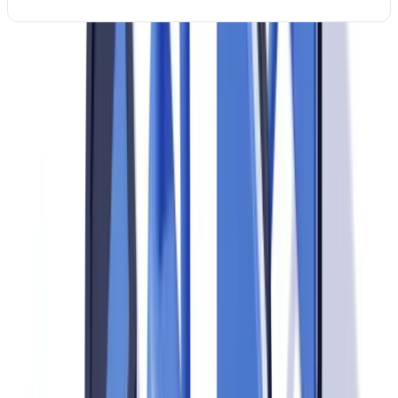
Cette checklist couvre les fondamentaux. Pour les entités soumises
aux exigences de l'
AMF du Québec
ou du
BSIF
, des obligations
supplémentaires s'appliquent.
Prêt à automatiser vos vérifications ?
Pilote gratuit sur vos propres documents. Résultats en 48 h.
Demander un pilote gratuit
La vérification documentaire : maillon faible de la
conformité audit
34 % des échecs de conformité surviennent à l'étape de