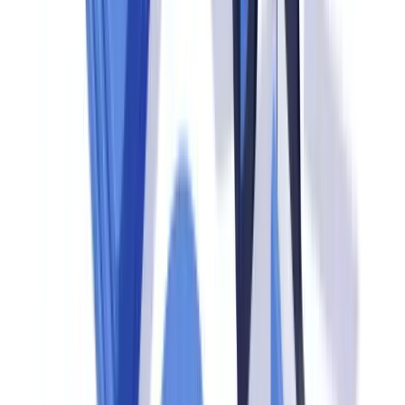
Cet article est fourni à titre informatif uniquement et ne constitue
pas un conseil juridique, financier ou réglementaire.
Qu'est-ce qu'un audit de conformité et pourquoi
s'y préparer
Un audit de conformité est un examen systématique des procédures,
contrôles internes et dossiers d'une entité assujettie pour vérifier le
respect des obligations légales et réglementaires. Au Canada, les
principaux régulateurs habilités à conduire ces contrôles sont
CANAFE
, l'
AMF du Québec
, le
BSIF
et les organismes
provinciaux.
L'enjeu financier est considérable.
CANAFE dispose d'un
pouvoir de sanction pouvant aller jusqu'à 500 000 CAD par