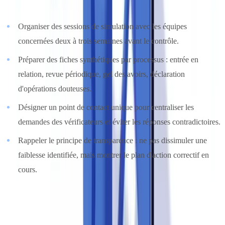
Bonnes pratiques pour les entretiens
Organiser des sessions de simulation avec les équipes
concernées deux à trois semaines avant le contrôle.
Préparer des fiches synthétiques par processus : entrée en
relation, revue périodique, gel des avoirs, déclaration
d'opérations douteuses.
Désigner un point de contact unique pour centraliser les
demandes des vérificateurs et éviter les réponses contradictoires.
Rappeler le principe de transparence : ne pas dissimuler une
faiblesse identifiée, mais montrer le plan d'action correctif en
cours.
Intégrer les nouvelles réglementations 2025-2026