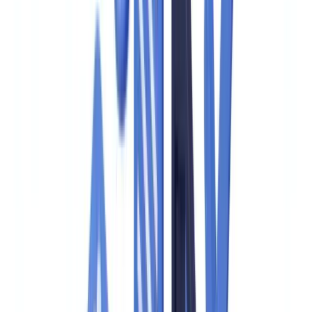
🇳🇱
Nederland
🇩🇪
Deutschland
Americas
🇺🇸
United States
🇨🇦
Canada (EN)
🇨🇦
Canada (FR)
🇧🇷
Brasil
🇲🇽
México
Oceania
🇦🇺
Australia
Demander une démo
Accueil
Blog
Checklist audit de conformité : guide pratique