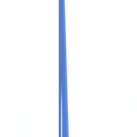
🇺🇸
United States
🇨🇦
Canada (EN)
🇨🇦
Canada (FR)
🇧🇷
Brasil
🇲🇽
México
Oceania
🇦🇺
Australia
Demander une démo
🇨🇦
CA
Europe
🇫🇷
France
🇧🇪
Belgique