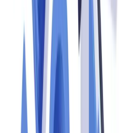
violation pour les pénalités administratives, et les infractions
criminelles peuvent mener à des amendes de 2 millions CAD et 5
ans d'emprisonnement, conformément à la
LRPCFAT
.
Les trois phases d'un contrôle CANAFE
Phase 1 : la notification et le cadrage
CANAFE avise l'entité de la vérification de conformité prévue. La
notification précise le périmètre du contrôle et les premiers
documents demandés. Dès réception, le responsable conformité doit
constituer une équipe projet dédiée.
Phase 2 : le contrôle sur place