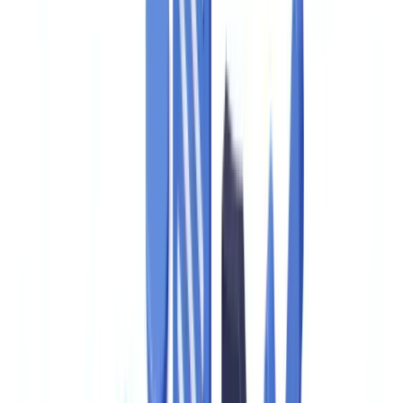
BTP & Construction
Transport & Logistique
Intérim & Recrutement
Cas client
Tarifs
Sécurité
Comparatif
Blog
Ressources
Glossaire
Guides pays
Checklists
Calculateur ROI
🇨🇦
CA
Europe
🇫🇷
France
🇧🇪
Belgique
🇨🇭
Suisse
🇬🇧
United Kingdom
🇮🇪
Ireland
🇪🇸
España
🇵🇹
Portugal