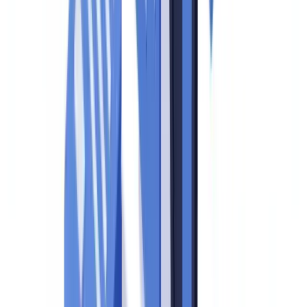
Combien de temps dure un contrôle de CANAFE ?
Comment intégrer les exigences de la Loi 25 dans la
préparation d'un audit ?
Préparer un audit de conformité : calendrier et bonnes
pratiques
Sommaire
Qu'est-ce qu'un audit de conformité et pourquoi s'y préparer
Les trois phases d'un contrôle CANAFE
Phase 1 : la notification et le cadrage
Phase 2 : le contrôle sur place
Phase 3 : le rapport et les suivis
Checklist complète : les documents à préparer avant un audit
La vérification documentaire : maillon faible de la conformité
audit
Comment réduire ce risque
Préparer les équipes aux entretiens avec les vérificateurs
Bonnes pratiques pour les entretiens