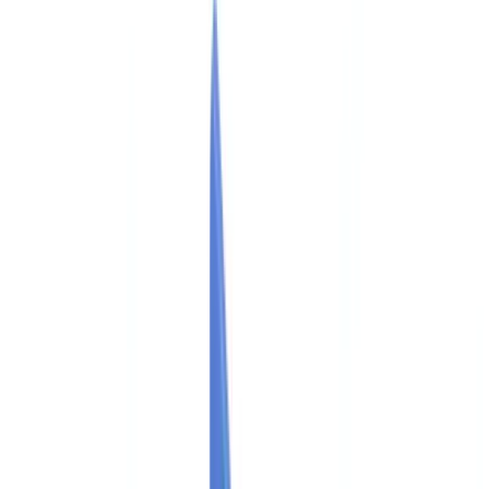
Checklists
Calculateur ROI
🇨🇦
CA
Europe
🇫🇷
France
🇧🇪
Belgique
🇨🇭
Suisse
🇬🇧
United Kingdom
🇮🇪
Ireland
🇪🇸
España
🇵🇹
Portugal
🇳🇱
Nederland
🇩🇪
Deutschland
Americas