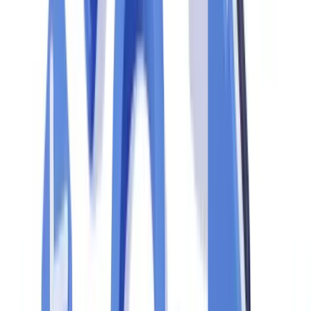
Les vérificateurs procèdent par entretiens, revues de dossiers et tests
sur échantillons. Ils vérifient la cohérence entre les procédures
écrites et les pratiques réelles. CANAFE insiste sur la transparence
totale durant le processus.
Phase 3 : le rapport et les suivis
Un rapport de vérification est remis à l'entité avec les constats et les
recommandations. L'entité doit fournir un plan d'action correctif
dans les délais impartis. La qualité de la réponse influence
directement les suites — de la simple recommandation à l'imposition
de pénalités.
Checklist complète : les documents à préparer
avant un audit