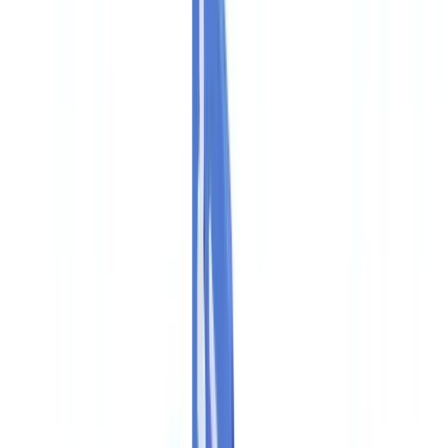
🇨🇭
Suisse
🇬🇧
United Kingdom
🇮🇪
Ireland
🇪🇸
España
🇵🇹
Portugal
🇳🇱
Nederland
🇩🇪
Deutschland
Americas
🇺🇸
United States
🇨🇦
Canada (EN)
🇨🇦
Canada (FR)
🇧🇷
Brasil
🇲🇽
México
Oceania
🇦🇺
Australia