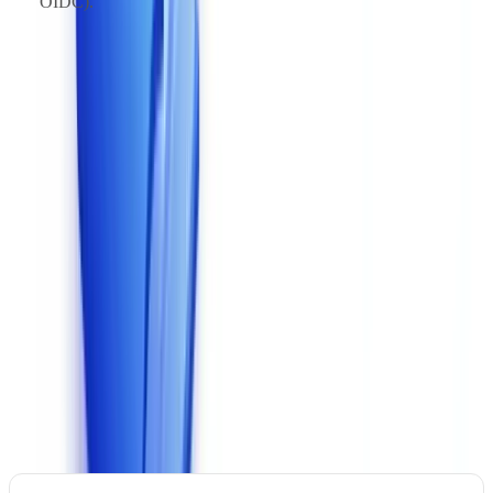
OIDC).
La qualité de la documentation API et la disponibilité d'un
environnement de test (sandbox) sont des indicateurs fiables de la
maturité de la solution.
6. Conformité RGPD et hébergement des données
La CNIL a prononcé 83 sanctions en 2025 pour un montant
total de EUR 486,8 millions, soit 9 fois plus qu'en 2024
(
CNIL
Bilan Sanctions 2025
). L'hébergement des données hors UE
représente un risque juridique majeur pour toute entreprise traitant
des documents d'identité.
Questions à poser impérativement
: