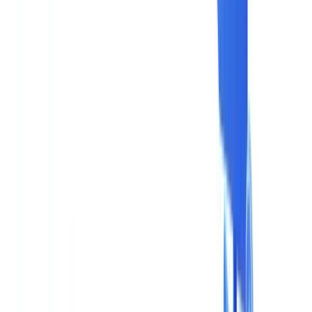
Métiers
Détection IA & Deepfake
Nouveau
Signaux IA, synthétiques, deepfakes
Finance & Juridique
Banque & KYC
Financement & Leasing
Experts-
comptables
Cabinets d'avocats
Notaires
Services
Assureurs
Immobilier
Ressources Humaines
Automobile
Médical &
Santé
Industrie