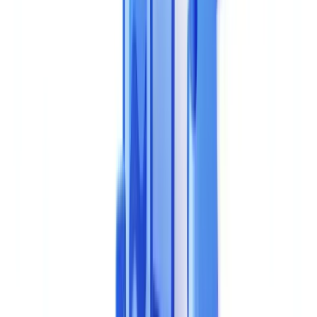
Le cycle de vie moyen d'une solution de validation
documentaire est de 4,2 ans, avec un coût de migration estimé à
EUR 45 000 pour une PME
(
Gartner Digital Markets, 2025
). Un
mauvais choix se traduit par 6 à 12 mois de déploiement perdus, des
coûts cachés dépassant 180 % du budget initial et une dette
technique difficile à résorber.
Les 8 critères essentiels d'évaluation
1. Précision de l'extraction et de la reconnaissance
Les moteurs OCR professionnels atteignent 98,5 % de précision sur
documents français en 2026, contre 65 % pour les solutions open-
source non entraînées. Dans tout comparatif logiciel KYC sérieux,