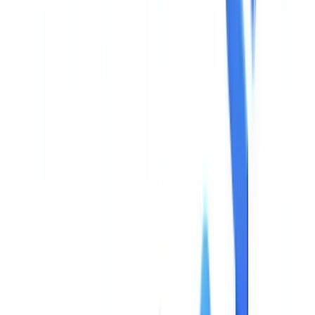
🇳🇱
Nederland
🇩🇪
Deutschland
Americas
🇺🇸
United States
🇨🇦
Canada (EN)
🇨🇦
Canada (FR)
🇧🇷
Brasil
🇲🇽
México
Oceania
🇦🇺
Australia
Demander une démo
Accueil
Blog
Choisir sa solution de validation documentaire IA