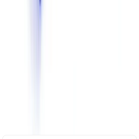
est la seule option qui garantit la
sécurité
juridique de votre
traitement.
Les solutions basées sur des API d'IA américaines (GPT, Claude,
Gemini) sans hébergement européen dédié posent un problème de
conformité si les documents contiennent des données personnelles.
Vérifiez que le traitement IA est entièrement réalisé sur des
infrastructures européennes.
7. Modèle tarifaire
Le coût réel d'une solution de validation documentaire dépasse de
180 % le prix affiché dans 64 % des cas en raison des coûts cachés.
Comprendre la structure de coûts est essentiel pour anticiper le
budget réel.