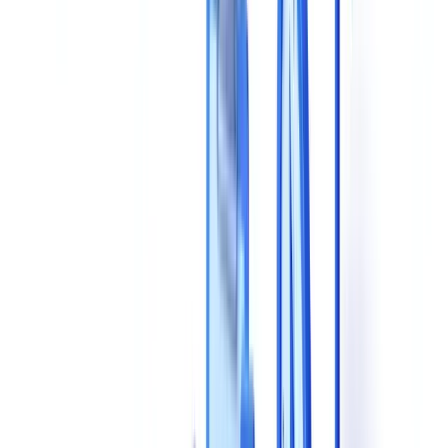
2. Types de documents supportés
3. Capacités de vérification et de conformité
4. Vitesse de traitement
5. Intégration technique
6. Conformité RGPD et hébergement des données
7. Modèle tarifaire
8. Support et accompagnement
Grille de maturité CheckFile : situez votre niveau actuel
Grille de comparaison : évaluez les solutions en parallèle
Les questions à poser aux éditeurs lors d'une démonstration
Sur la technologie
Sur la conformité
Sur les performances réelles
Sur l'évolutivité
Les 5 erreurs fréquentes à éviter
Méthodologie recommandée pour votre sélection
Questions fréquentes
Quelle est la différence entre OCR et validation documentaire