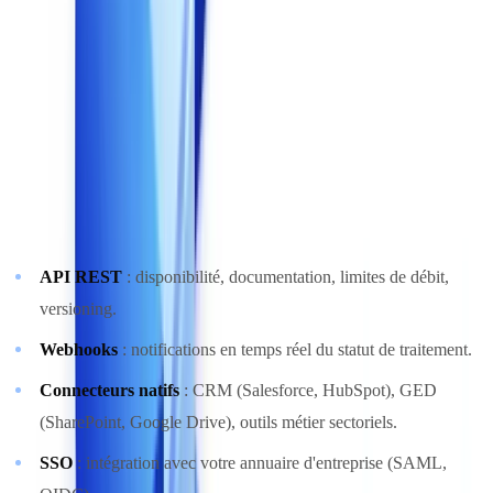
72 % des projets de validation documentaire échouent ou
accumulent 6 mois de retard en raison de problèmes d'intégration
technique. Pour réussir l'automatisation de la vérification de
documents, la solution choisie doit s'intégrer dans votre écosystème
technique sans créer de silos.
Points d'intégration à vérifier
:
API REST
: disponibilité, documentation, limites de débit,
versioning.
Webhooks
: notifications en temps réel du statut de traitement.
Connecteurs natifs
: CRM (Salesforce, HubSpot), GED
(SharePoint, Google Drive), outils métier sectoriels.
SSO
: intégration avec votre annuaire d'entreprise (SAML,