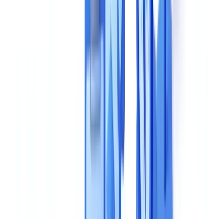
4. Vitesse de traitement
5. Intégration technique
6. Conformité RGPD et hébergement des données
7. Modèle tarifaire
8. Support et accompagnement
Grille de maturité CheckFile : situez votre niveau actuel
Grille de comparaison : évaluez les solutions en parallèle
Les questions à poser aux éditeurs lors d'une démonstration
Sur la technologie
Sur la conformité
Sur les performances réelles
Sur l'évolutivité
Les 5 erreurs fréquentes à éviter
Méthodologie recommandée pour votre sélection
Questions fréquentes
Quelle est la différence entre OCR et validation documentaire
IA ?