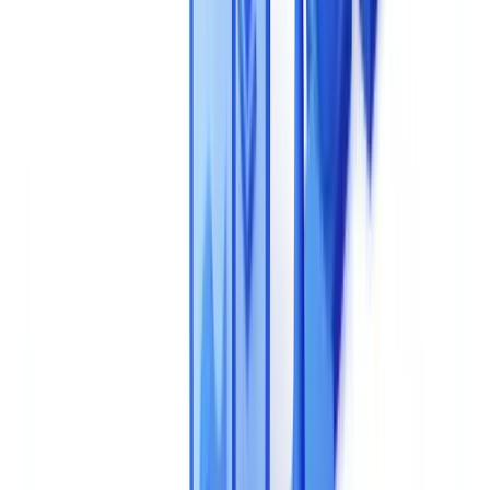
sélection relève du parcours du combattant. Ce guide structure votre
démarche de sélection autour de 8 critères concrets, d'une grille de
maturité propriétaire, d'une grille de comparaison et des questions à
poser aux éditeurs pour aller au-delà du discours commercial.
Cet article est fourni à titre informatif et ne constitue pas un
conseil juridique, financier ou réglementaire. Les références
réglementaires sont exactes à la date de publication.
Consultez un professionnel qualifié pour un
accompagnement adapté à votre situation.
Le choix d'une solution de validation
documentaire par IA engage votre entreprise sur
plusieurs années