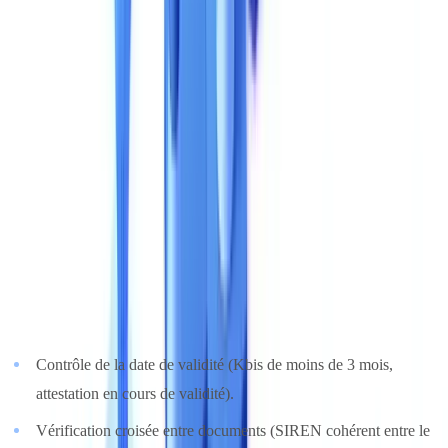
Demandez le détail des champs extraits pour chaque type de
document et vérifiez qu'ils correspondent à vos besoins métier.
3. Capacités de vérification et de conformité
L'extraction de données représente seulement 20 % de la valeur
d'une solution de validation documentaire. La valeur réelle d'une
solution réside dans sa capacité à vérifier la validité et la cohérence
des documents selon les exigences réglementaires AMLD6 et
RGPD Art. 32.
Vérifications indispensables
:
Contrôle de la date de validité (Kbis de moins de 3 mois,
attestation en cours de validité).
Vérification croisée entre documents (SIREN cohérent entre le