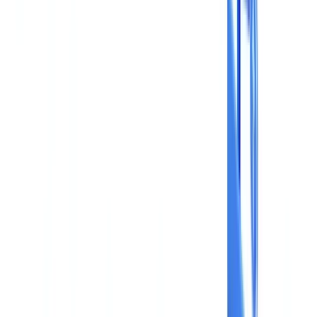
BTP & Construction
Transport & Logistique
Intérim & Recrutement
Cas client
Tarifs
Sécurité
Comparatif
Blog
Ressources
Glossaire
Guides pays
Checklists
Calculateur ROI
🇨🇭
CH
Europe
🇫🇷
France
🇧🇪
Belgique
🇨🇭
Suisse
🇬🇧
United Kingdom
🇮🇪
Ireland
🇪🇸
España
🇵🇹
Portugal