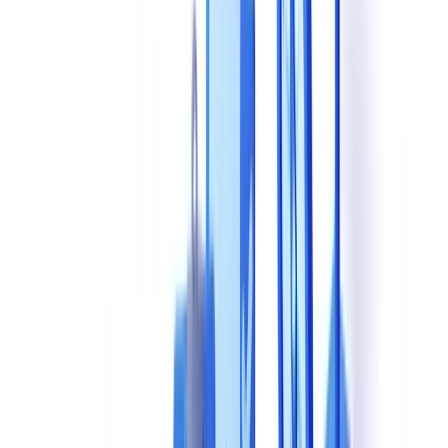
IA ?
Combien de temps faut-il pour déployer une solution de
validation documentaire ?
Une solution non certifiée ISO 27001:2022 peut-elle être
conforme RGPD ?
Comment évaluer la précision réelle d'une solution ?
Que faire si mes documents ne sont pas dans le catalogue
standard ?
Faire le bon choix pour votre entreprise
Prêt à automatiser vos vérifications ?
Sommaire
Le choix d'une solution de validation documentaire par IA
engage votre entreprise sur plusieurs années
Les 8 critères essentiels d'évaluation
1. Précision de l'extraction et de la reconnaissance
2. Types de documents supportés
3. Capacités de vérification et de conformité