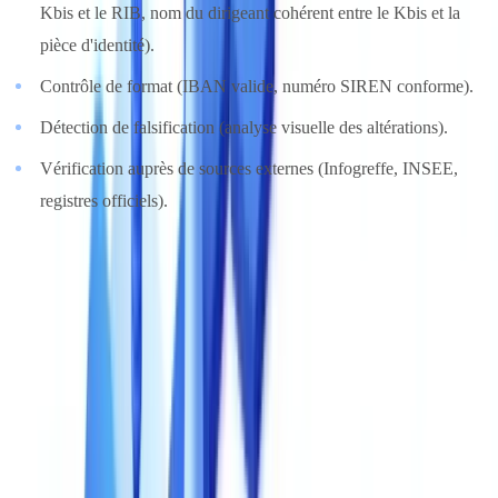
Kbis et le RIB, nom du dirigeant cohérent entre le Kbis et la
pièce d'identité).
Contrôle de format (IBAN valide, numéro SIREN conforme).
Détection de falsification (analyse visuelle des altérations).
Vérification auprès de sources externes (Infogreffe, INSEE,
registres officiels).
Les solutions les plus avancées proposent des règles de
conformité
KYC
paramétrables : vous définissez les contrôles spécifiques à
votre politique d'acceptation, et la plateforme les applique
automatiquement.
4. Vitesse de traitement
Un délai de traitement supérieur à 30 secondes augmente le taux