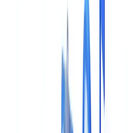
Guide
17
min
de lecture
Choisir sa solution de validation
documentaire IA
Comparatif logiciel KYC 2026 : 8 critères pour choisir la meilleure
solution de validation documentaire IA, grille de maturité
L'équipe CheckFile
·
15 janvier 2026
Sommaire
Le choix d'une solution de validation documentaire par IA
engage votre entreprise sur plusieurs années
Les 8 critères essentiels d'évaluation
1. Précision de l'extraction et de la reconnaissance