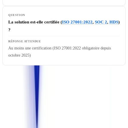
La solution est-elle certifiée (
ISO 27001:2022
,
SOC 2
,
HDS
)
?
Au moins une certification (ISO 27001:2022 obligatoire depuis
octobre 2025)
Pourquoi l'hébergement européen est critique
: depuis
l'invalidation du Privacy Shield par la Cour de justice de l'Union
européenne (
arrêt Schrems II, affaire C-311/18
), le transfert de
données personnelles vers les États-Unis est juridiquement fragile.
Pour les documents d'identité, les données financières et les
informations d'entreprise, un hébergement en France ou dans l'UE