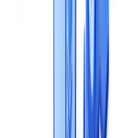
Combien de temps faut-il pour déployer une solution de
validation documentaire ?
Une solution non certifiée ISO 27001:2022 peut-elle être
conforme RGPD ?
Comment évaluer la précision réelle d'une solution ?
Que faire si mes documents ne sont pas dans le catalogue
standard ?
Faire le bon choix pour votre entreprise
Prêt à automatiser vos vérifications ?
Résumer cet article avec
ChatGPT
Claude
Perplexity
Gemini
Grok
L'
automatisation de la validation documentaire
peut réduire vos
coûts de 90 %, mais encore faut-il choisir le bon outil. Avec plus de
200 solutions sur le marché en 2026 — des plateformes IDP comme
ABBYY et Kofax aux spécialistes de l'IA comme Hyperscience, en
passant par des solutions hybrides comme
CheckFile.ai
— la