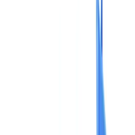
Checklists
Calculateur ROI
🇨🇭
CH
Europe
🇫🇷
France
🇧🇪
Belgique
🇨🇭
Suisse
🇬🇧
United Kingdom
🇮🇪
Ireland
🇪🇸
España
🇵🇹
Portugal
🇳🇱
Nederland
🇩🇪
Deutschland
Americas