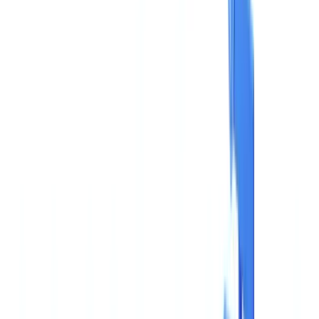
🇺🇸
United States
🇨🇦
Canada (EN)
🇨🇦
Canada (FR)
🇧🇷
Brasil
🇲🇽
México
Oceania
🇦🇺
Australia
Demander une démo
🇨🇭
CH
Europe
🇫🇷
France
🇧🇪
Belgique