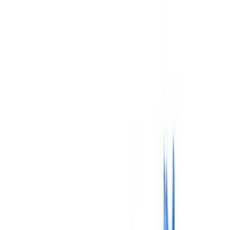
Immobilier
Ressources Humaines
Automobile
Médical & Santé
Industrie
BTP & Construction
Transport & Logistique
Intérim & Recrutement
Cas client
Tarifs
Sécurité
Comparatif
Blog
Ressources
Glossaire
Guides pays