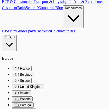
BTP & Construction
Transport & Logistique
Intérim & Recrutement
Cas client
Tarifs
Sécurité
Comparatif
Blog
Ressources
Glossaire
Guides pays
Checklists
Calculateur ROI
🇨🇭
CH
Europe
🇫🇷
France
🇧🇪
Belgique
🇨🇭
Suisse
🇬🇧
United Kingdom
🇮🇪
Ireland
🇪🇸
España
🇵🇹
Portugal