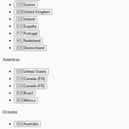
🇨🇭
Suisse
🇬🇧
United Kingdom
🇮🇪
Ireland
🇪🇸
España
🇵🇹
Portugal
🇳🇱
Nederland
🇩🇪
Deutschland
Americas
🇺🇸
United States
🇨🇦
Canada (EN)
🇨🇦
Canada (FR)
🇧🇷
Brasil
🇲🇽
México
Oceania
🇦🇺
Australia