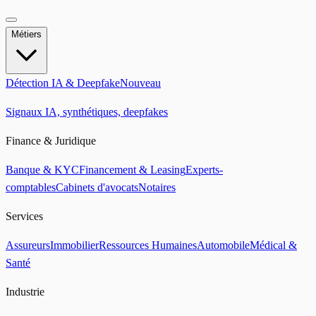
Métiers
Détection IA & Deepfake
Nouveau
Signaux IA, synthétiques, deepfakes
Finance & Juridique
Banque & KYC
Financement & Leasing
Experts-
comptables
Cabinets d'avocats
Notaires
Services
Assureurs
Immobilier
Ressources Humaines
Automobile
Médical &
Santé
Industrie