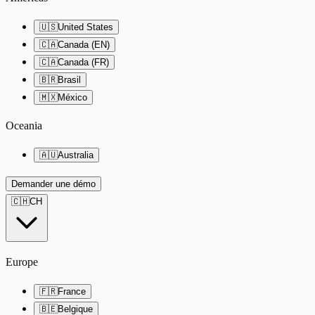
🇺🇸
United States
🇨🇦
Canada (EN)
🇨🇦
Canada (FR)
🇧🇷
Brasil
🇲🇽
México
Oceania
🇦🇺
Australia
Demander une démo
🇨🇭
CH
Europe
🇫🇷
France
🇧🇪
Belgique