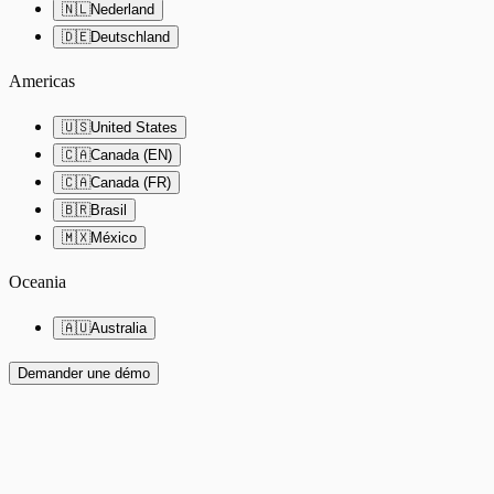
🇳🇱
Nederland
🇩🇪
Deutschland
Americas
🇺🇸
United States
🇨🇦
Canada (EN)
🇨🇦
Canada (FR)
🇧🇷
Brasil
🇲🇽
México
Oceania
🇦🇺
Australia
Demander une démo