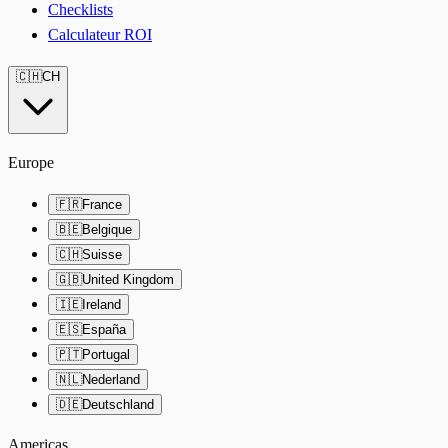
Checklists
Calculateur ROI
🇨🇭
CH
Europe
🇫🇷
France
🇧🇪
Belgique
🇨🇭
Suisse
🇬🇧
United Kingdom
🇮🇪
Ireland
🇪🇸
España
🇵🇹
Portugal
🇳🇱
Nederland
🇩🇪
Deutschland
Americas