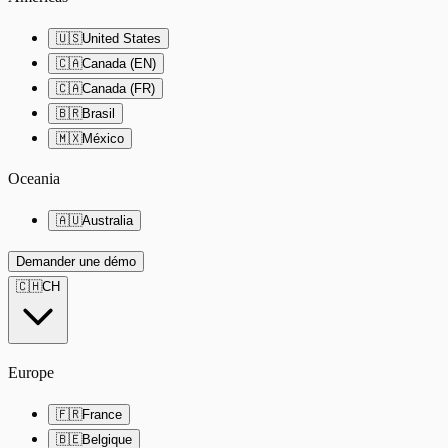
🇺🇸
United States
🇨🇦
Canada (EN)
🇨🇦
Canada (FR)
🇧🇷
Brasil
🇲🇽
México
Oceania
🇦🇺
Australia
Demander une démo
🇨🇭
CH
Europe
🇫🇷
France
🇧🇪
Belgique