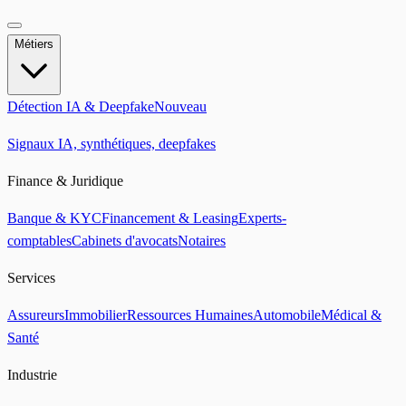
Métiers
Détection IA & Deepfake
Nouveau
Signaux IA, synthétiques, deepfakes
Finance & Juridique
Banque & KYC
Financement & Leasing
Experts-
comptables
Cabinets d'avocats
Notaires
Services
Assureurs
Immobilier
Ressources Humaines
Automobile
Médical &
Santé
Industrie