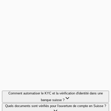
Cas client
Un réseau de courtage divise par 15 le temps de
montage de ses dossiers de prêt
15 agences, 5 banques partenaires, 400 dossiers par mois :
ce réseau francilien a éliminé les allers-retours
documentaires avec ses partenaires bancaires.
15x
plus rapide par dossier
Lire le cas client
Comment automatiser le KYC et la vérification d'identité dans une
banque suisse ?
Quels documents sont vérifiés pour l'ouverture de compte en Suisse ?