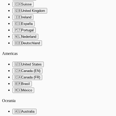
🇨🇭
Suisse
🇬🇧
United Kingdom
🇮🇪
Ireland
🇪🇸
España
🇵🇹
Portugal
🇳🇱
Nederland
🇩🇪
Deutschland
Americas
🇺🇸
United States
🇨🇦
Canada (EN)
🇨🇦
Canada (FR)
🇧🇷
Brasil
🇲🇽
México
Oceania
🇦🇺
Australia