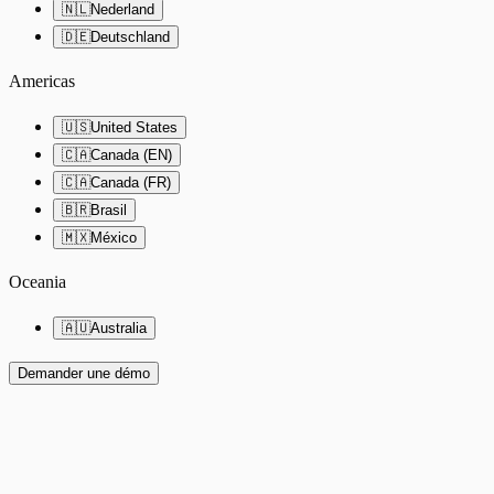
🇳🇱
Nederland
🇩🇪
Deutschland
Americas
🇺🇸
United States
🇨🇦
Canada (EN)
🇨🇦
Canada (FR)
🇧🇷
Brasil
🇲🇽
México
Oceania
🇦🇺
Australia
Demander une démo