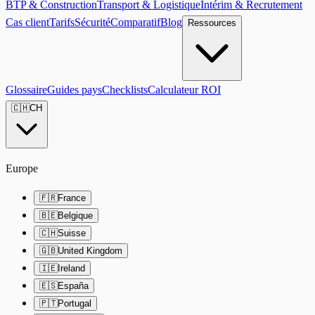
BTP & Construction
Transport & Logistique
Intérim & Recrutement
Cas client
Tarifs
Sécurité
Comparatif
Blog
Ressources
Glossaire
Guides pays
Checklists
Calculateur ROI
🇨🇭
CH
Europe
🇫🇷
France
🇧🇪
Belgique
🇨🇭
Suisse
🇬🇧
United Kingdom
🇮🇪
Ireland
🇪🇸
España
🇵🇹
Portugal