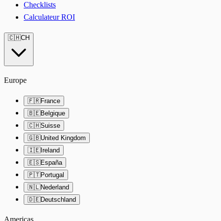
Checklists
Calculateur ROI
🇨🇭
CH
Europe
🇫🇷
France
🇧🇪
Belgique
🇨🇭
Suisse
🇬🇧
United Kingdom
🇮🇪
Ireland
🇪🇸
España
🇵🇹
Portugal
🇳🇱
Nederland
🇩🇪
Deutschland
Americas