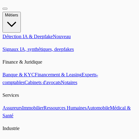
Métiers
Détection IA & Deepfake
Nouveau
Signaux IA, synthétiques, deepfakes
Finance & Juridique
Banque & KYC
Financement & Leasing
Experts-
comptables
Cabinets d'avocats
Notaires
Services
Assureurs
Immobilier
Ressources Humaines
Automobile
Médical &
Santé
Industrie