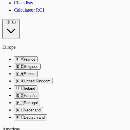
Checklists
Calculateur ROI
🇨🇭
CH
Europe
🇫🇷
France
🇧🇪
Belgique
🇨🇭
Suisse
🇬🇧
United Kingdom
🇮🇪
Ireland
🇪🇸
España
🇵🇹
Portugal
🇳🇱
Nederland
🇩🇪
Deutschland
Americas