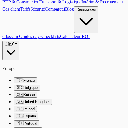
BTP & Construction
Transport & Logistique
Intérim & Recrutement
Cas client
Tarifs
Sécurité
Comparatif
Blog
Ressources
Glossaire
Guides pays
Checklists
Calculateur ROI
🇨🇭
CH
Europe
🇫🇷
France
🇧🇪
Belgique
🇨🇭
Suisse
🇬🇧
United Kingdom
🇮🇪
Ireland
🇪🇸
España
🇵🇹
Portugal