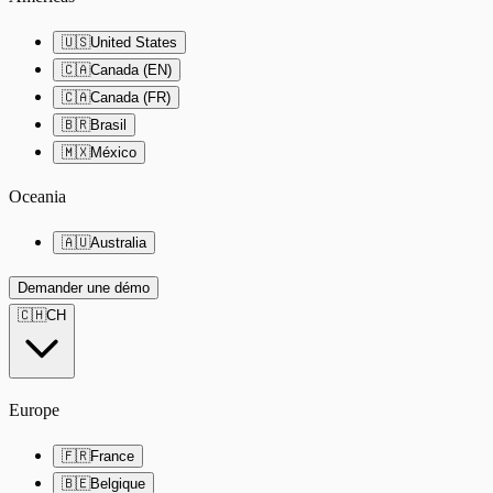
🇺🇸
United States
🇨🇦
Canada (EN)
🇨🇦
Canada (FR)
🇧🇷
Brasil
🇲🇽
México
Oceania
🇦🇺
Australia
Demander une démo
🇨🇭
CH
Europe
🇫🇷
France
🇧🇪
Belgique