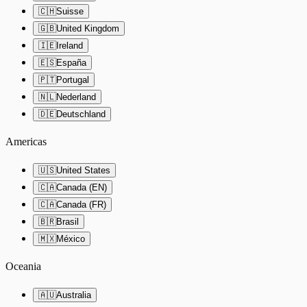
🇨🇭
Suisse
🇬🇧
United Kingdom
🇮🇪
Ireland
🇪🇸
España
🇵🇹
Portugal
🇳🇱
Nederland
🇩🇪
Deutschland
Americas
🇺🇸
United States
🇨🇦
Canada (EN)
🇨🇦
Canada (FR)
🇧🇷
Brasil
🇲🇽
México
Oceania
🇦🇺
Australia