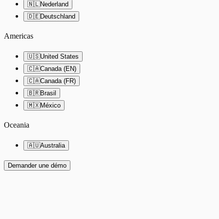
🇳🇱
Nederland
🇩🇪
Deutschland
Americas
🇺🇸
United States
🇨🇦
Canada (EN)
🇨🇦
Canada (FR)
🇧🇷
Brasil
🇲🇽
México
Oceania
🇦🇺
Australia
Demander une démo