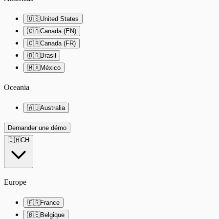
🇺🇸
United States
🇨🇦
Canada (EN)
🇨🇦
Canada (FR)
🇧🇷
Brasil
🇲🇽
México
Oceania
🇦🇺
Australia
Demander une démo
🇨🇭
CH
Europe
🇫🇷
France
🇧🇪
Belgique