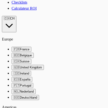
Checklists
Calculateur ROI
🇨🇭
CH
Europe
🇫🇷
France
🇧🇪
Belgique
🇨🇭
Suisse
🇬🇧
United Kingdom
🇮🇪
Ireland
🇪🇸
España
🇵🇹
Portugal
🇳🇱
Nederland
🇩🇪
Deutschland
Americas