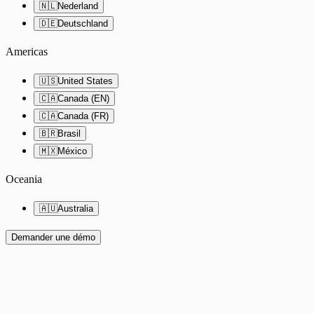
🇳🇱
Nederland
🇩🇪
Deutschland
Americas
🇺🇸
United States
🇨🇦
Canada (EN)
🇨🇦
Canada (FR)
🇧🇷
Brasil
🇲🇽
México
Oceania
🇦🇺
Australia
Demander une démo