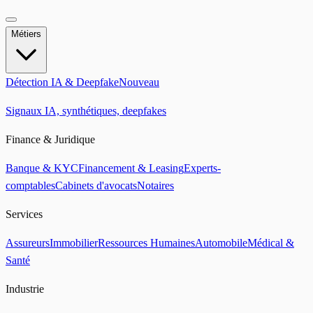
Métiers
Détection IA & Deepfake
Nouveau
Signaux IA, synthétiques, deepfakes
Finance & Juridique
Banque & KYC
Financement & Leasing
Experts-
comptables
Cabinets d'avocats
Notaires
Services
Assureurs
Immobilier
Ressources Humaines
Automobile
Médical &
Santé
Industrie