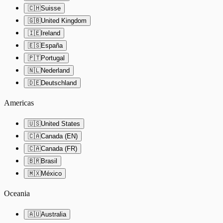
🇨🇭
Suisse
🇬🇧
United Kingdom
🇮🇪
Ireland
🇪🇸
España
🇵🇹
Portugal
🇳🇱
Nederland
🇩🇪
Deutschland
Americas
🇺🇸
United States
🇨🇦
Canada (EN)
🇨🇦
Canada (FR)
🇧🇷
Brasil
🇲🇽
México
Oceania
🇦🇺
Australia