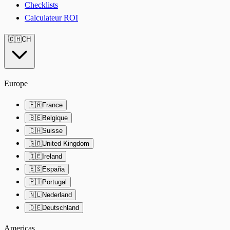
Checklists
Calculateur ROI
🇨🇭
CH
Europe
🇫🇷
France
🇧🇪
Belgique
🇨🇭
Suisse
🇬🇧
United Kingdom
🇮🇪
Ireland
🇪🇸
España
🇵🇹
Portugal
🇳🇱
Nederland
🇩🇪
Deutschland
Americas