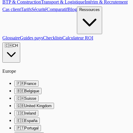
BTP & Construction
Transport & Logistique
Intérim & Recrutement
Cas client
Tarifs
Sécurité
Comparatif
Blog
Ressources
Glossaire
Guides pays
Checklists
Calculateur ROI
🇨🇭
CH
Europe
🇫🇷
France
🇧🇪
Belgique
🇨🇭
Suisse
🇬🇧
United Kingdom
🇮🇪
Ireland
🇪🇸
España
🇵🇹
Portugal