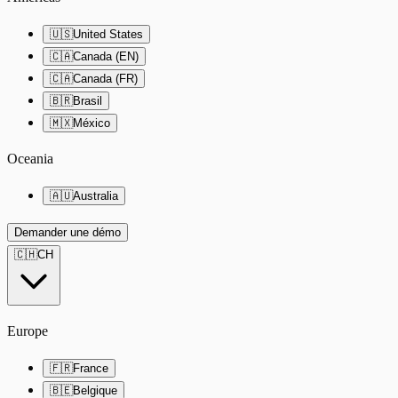
🇺🇸
United States
🇨🇦
Canada (EN)
🇨🇦
Canada (FR)
🇧🇷
Brasil
🇲🇽
México
Oceania
🇦🇺
Australia
Demander une démo
🇨🇭
CH
Europe
🇫🇷
France
🇧🇪
Belgique