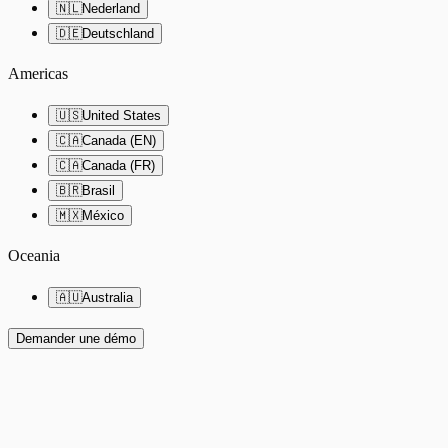
🇳🇱
Nederland
🇩🇪
Deutschland
Americas
🇺🇸
United States
🇨🇦
Canada (EN)
🇨🇦
Canada (FR)
🇧🇷
Brasil
🇲🇽
México
Oceania
🇦🇺
Australia
Demander une démo