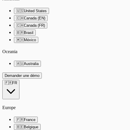
🇺🇸
United States
🇨🇦
Canada (EN)
🇨🇦
Canada (FR)
🇧🇷
Brasil
🇲🇽
México
Oceania
🇦🇺
Australia
Demander une démo
🇫🇷
FR
Europe
🇫🇷
France
🇧🇪
Belgique