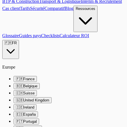
BTP & Construction
Transport & Logistique
Intérim & Recrutement
Cas client
Tarifs
Sécurité
Comparatif
Blog
Ressources
Glossaire
Guides pays
Checklists
Calculateur ROI
🇫🇷
FR
Europe
🇫🇷
France
🇧🇪
Belgique
🇨🇭
Suisse
🇬🇧
United Kingdom
🇮🇪
Ireland
🇪🇸
España
🇵🇹
Portugal