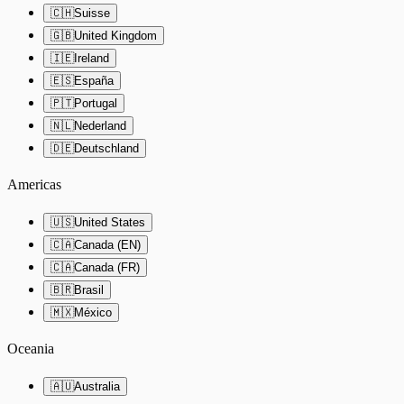
🇨🇭
Suisse
🇬🇧
United Kingdom
🇮🇪
Ireland
🇪🇸
España
🇵🇹
Portugal
🇳🇱
Nederland
🇩🇪
Deutschland
Americas
🇺🇸
United States
🇨🇦
Canada (EN)
🇨🇦
Canada (FR)
🇧🇷
Brasil
🇲🇽
México
Oceania
🇦🇺
Australia