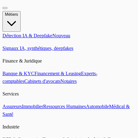
Métiers
Détection IA & Deepfake
Nouveau
Signaux IA, synthétiques, deepfakes
Finance & Juridique
Banque & KYC
Financement & Leasing
Experts-
comptables
Cabinets d'avocats
Notaires
Services
Assureurs
Immobilier
Ressources Humaines
Automobile
Médical &
Santé
Industrie