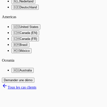
🇳🇱
Nederland
🇩🇪
Deutschland
Americas
🇺🇸
United States
🇨🇦
Canada (EN)
🇨🇦
Canada (FR)
🇧🇷
Brasil
🇲🇽
México
Oceania
🇦🇺
Australia
Demander une démo
Tous les cas clients