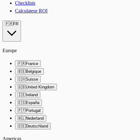
Checklists
Calculateur ROI
🇫🇷
FR
Europe
🇫🇷
France
🇧🇪
Belgique
🇨🇭
Suisse
🇬🇧
United Kingdom
🇮🇪
Ireland
🇪🇸
España
🇵🇹
Portugal
🇳🇱
Nederland
🇩🇪
Deutschland
Americas