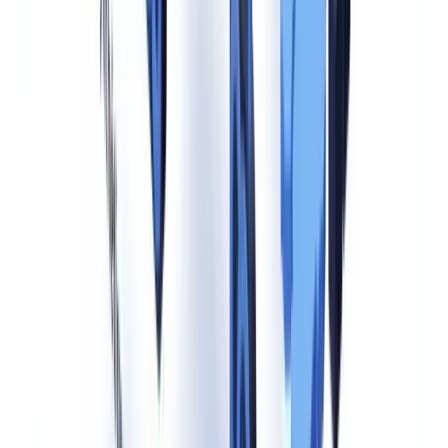
Technische implementatie vraagt om afstemming tussen het AI-
ontwikkelteam, de privacyfunctionaris (FG/DPO) en de compliance-
afdeling.
Klaar om uw controles te automatiseren?
Gratis proefproject met uw eigen documenten. Resultaten binnen
48u.
Gratis proefproject aanvragen
Sancties bij niet-naleving
De sanctiestructuur van de EU AI Act (Artikel 99) kent drie niveaus.
Schendingen van verboden AI-praktijken (Artikel 5) worden bestraft