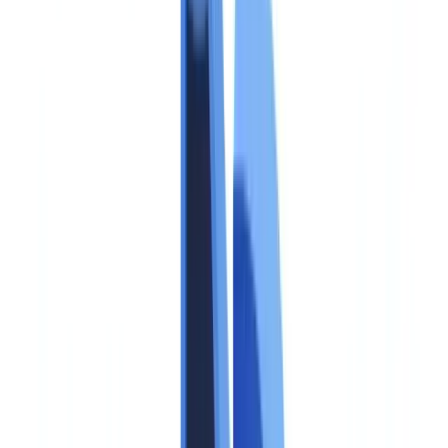
Compliance
10
min
leestijd
EU AI Act en synthetische media:
verplichtingen 2026
Artikel 50 EU AI Act verplicht bedrijven tot openbaarmaking en
watermerken van AI-gegenereerde media vanaf 2 augustus 2026.
Wie moet wat doen en wanneer?
Het CheckFile-team
·
17 mei 2026
Inhoudsopgave
Wat de EU AI Act vereist voor synthetische media
Wie moet voldoen aan de verplichtingen
Technische vereisten: watermerking en de C2PA-standaard
Sancties bij niet-naleving
Compliance-tijdlijn: kritieke data