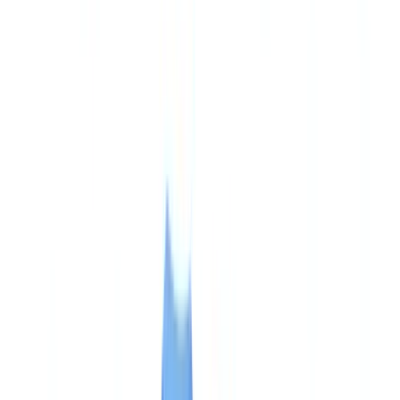
Klantverhaal
Tarieven
Beveiliging
Vergelijking
Blog
Bronnen
Woordenlijst
Landgidsen
Checklists
ROI Calculator
🇳🇱
NL
Europe
🇫🇷
France
🇧🇪
Belgique
🇨🇭
Suisse
🇬🇧
United Kingdom
🇮🇪
Ireland
🇪🇸
España
🇵🇹
Portugal
🇳🇱
Nederland