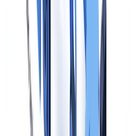
heeft aangemaakt, welk AI-model is ingezet en wanneer de content
is gegenereerd. De credentials blijven aantoonbaar gekoppeld aan
het bestand, ook na doorsturen of opslaan in een andere context.
Voor aanbieders van synthetische mediageneratoren betekent dit
concreet dat zij hun systemen moeten uitrusten met automatische
C2PA-markering bij elke uitvoer. Voor gebruikers (deployers) die
AI-gegenereerde content in klantenprocessen integreren — zoals
geautomatiseerde identiteitsdocumentverificatie — is het cruciaal te
controleren of de door hen gebruikte AI-leverancier aantoonbaar
compliant is met artikel 50(3). Zie ook ons artikel over
synthetische
identiteitsdocumenten
voor de fraudecontext.
De
Autoriteit Persoonsgegevens
heeft aangegeven dat biometrische
data in watermerken onder de AVG bijzondere categorieën kunnen
vormen, waardoor een dubbele compliance-analyse vereist is.