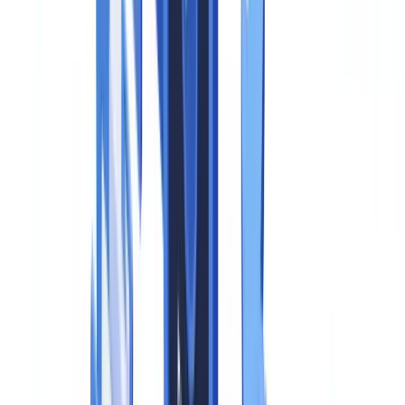
AI-gemanipuleerde afbeeldingen, audio en video die op een
bestaande persoon, object, plaats of gebeurtenis lijken. De
verordening treft zowel realistische deepfakes als synthetische tekst
en audiofragmenten die door een redelijk persoon ten onrechte als
authentiek zouden kunnen worden beschouwd.
Artikel 50 bundelt vier afzonderlijke transparantieverplichtingen.
Artikel 50(1) verplicht aanbieders van AI-chatbots en virtuele
assistenten om eindgebruikers te informeren dat zij met een AI-
systeem communiceren, tenzij dit voor de gemiddelde gebruiker
reeds duidelijk is uit de context. Artikel 50(2) verplicht aanbieders
van emotieherkennings- en biometrische-categoriseringssystemen tot
actieve openbaarmaking aan de betroffen personen. Artikel 50(3)
legt de zwaarste last bij deepfake-aanbieders: zij zijn verplicht
machine-leesbare markeringen — metadata of watermerken — in de
gegenereerde content in te bedden. Artikel 50(4) voorziet in een