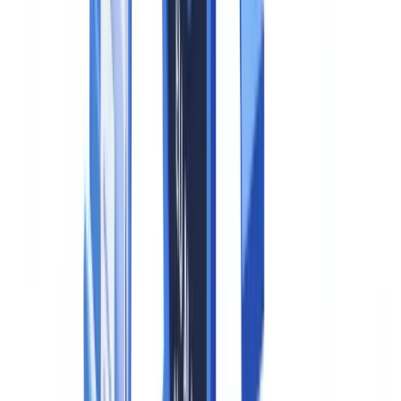
uitzondering voor legitieme doeleinden, waaronder kunst, satire en
parodie.
Een groeiend deel van de in Europa gedetecteerde poging tot
documentfraude betreft door AI gegenereerde of gewijzigde
media
, wat de democratisering van generatieve tools weerspiegelt
en het belang van technische detectie en wettelijke openbaarmaking
onderstreept. De volledige wettekst is beschikbaar via
EUR-Lex
.
Wie moet voldoen aan de verplichtingen
De verordening maakt onderscheid tussen twee hoofdcategorieën
van verplichte partijen. Aanbieders zijn organisaties die een AI-
systeem op de markt brengen of in gebruik stellen — dit omvat
technologieleveranciers, SaaS-platforms en API-aanbieders.