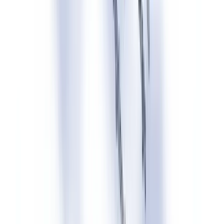
financiële sector spelen ook de DNB en de AFM een
toezichthoudende rol bij AI-toepassingen die in scope van hun
sectorale bevoegdheden vallen.
Boetes worden opgelegd per overtreding, niet per geïnfecteerd
document of per transactie. Een platform dat geen
openbaarmakingsmelding geeft bij een AI-chatbot en tegelijkertijd
geen watermerken inbedt in deepfake-output, riskeert afzonderlijke
boetes voor elk artikel dat wordt overtreden. Zie ook ons artikel over
AI-documentfraude-detectie
voor aanvullende risicocontext in het
verificatiedomein.
Compliance-tijdlijn: kritieke data
De EU AI Act kent een gefaseerde inwerkingtredingsdatum. Niet