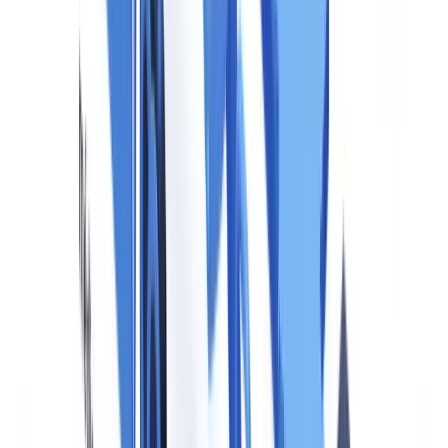
de EU-markt brengen. De verordening kent geen drempelvrijstelling
op basis van bedrijfsomvang, al is de boetestructuur voor kleine en
middelgrote ondernemingen gemaximeerd.
Technische vereisten: watermerking en de C2PA-
standaard
Artikel 50(3) schrijft voor dat deepfake-content machine-leesbare
markeringen moet bevatten. De verordening schrijft geen specifieke
technische standaard voor, maar de
C2PA-standaard
(Coalition for
Content Provenance and Authenticity) is de industriebrede referentie
die aansluit bij de vereisten van de wet.
C2PA werkt met zogenoemde "content credentials": cryptografisch
ondertekende metadata die aan een afbeelding, audiofragment of
video worden gehecht. Deze metadata leggen vast wie de content