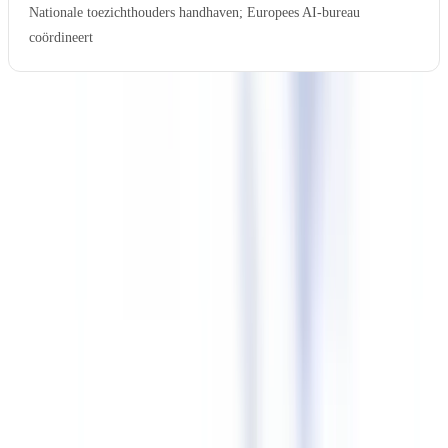
Nationale toezichthouders handhaven; Europees AI-bureau
coördineert
Voor bedrijven die GPAI-modellen (general-purpose AI, zoals grote
taalmodellen) inzetten of aanbieden, gold de verplichting om
detectietechnische oplossingen in te voeren al per 2 augustus 2025.
Aanbieders die onder Hoofdstuk V van de verordening vallen,
moeten kunnen aantonen dat zij hun modellen hebben uitgerust met
detectie- en markeringsmogelijkheden. Meer over AML-compliance
in samenhang met AI-verplichtingen leest u in onze
AMLD6
compliancegids
.
Praktische checklist voor bedrijven