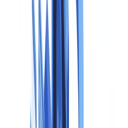
Praktische checklist voor bedrijven
Veelgestelde vragen
Geldt Artikel 50 ook voor bedrijven buiten de EU?
Wanneer is de uitzondering voor satire en parodie van
toepassing?
Moeten kleine bedrijven ook aan Artikel 50 voldoen?
Wat is het verschil tussen een aanbieder en een gebruiker
(deployer) onder de EU AI Act?
Hoe verhoudt de EU AI Act zich tot de AVG bij synthetische
media van personen?
Dit artikel samenvatten met
ChatGPT
Claude
Perplexity
Gemini
Grok
Artikel 50 van de
EU AI Act (Verordening (EU) 2024/1689)
legt
aanbieders en gebruikers van AI-systemen concrete
transparantieverplichtingen op voor synthetische media — met
ingang van 2 augustus 2026. De verordening is van toepassing op