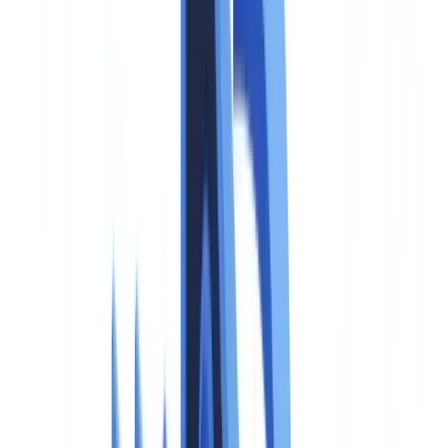
Praktische checklist voor bedrijven
Veelgestelde vragen
Geldt Artikel 50 ook voor bedrijven buiten de EU?
Wanneer is de uitzondering voor satire en parodie van
toepassing?
Moeten kleine bedrijven ook aan Artikel 50 voldoen?
Wat is het verschil tussen een aanbieder en een gebruiker
(deployer) onder de EU AI Act?
Hoe verhoudt de EU AI Act zich tot de AVG bij synthetische
media van personen?
Inhoudsopgave
Wat de EU AI Act vereist voor synthetische media
Wie moet voldoen aan de verplichtingen
Technische vereisten: watermerking en de C2PA-standaard
Sancties bij niet-naleving
Compliance-tijdlijn: kritieke data