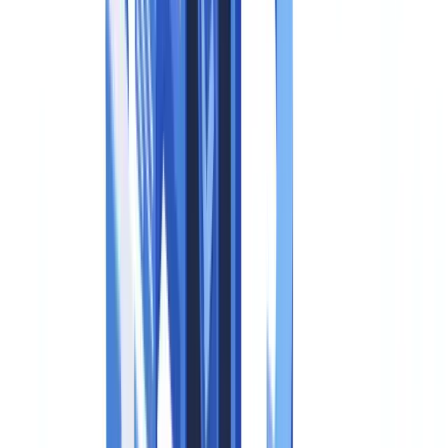
elke organisatie die AI-systemen aanbiedt of inzet ten behoeve van
gebruikers in de EU, ongeacht of de aanbieder in de EU gevestigd
is. Voor bedrijven die deepfakes, AI-chatbots of geautomatiseerde
beeldgeneratie inzetten, is 2026 geen verre horizon meer.
Dit artikel is uitsluitend bedoeld ter informatie en vormt
geen juridisch of regelgevend advies. Raadpleeg een
gekwalificeerde professional voor begeleiding die is
afgestemd op uw specifieke situatie.
Wat de EU AI Act vereist voor synthetische media
De EU AI Act definieert synthetische media als AI-gegenereerde of