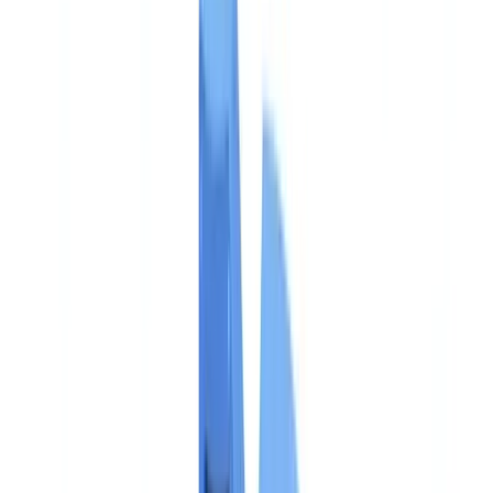
🇩🇪
Deutschland
Americas
🇺🇸
United States
🇨🇦
Canada (EN)
🇨🇦
Canada (FR)
🇧🇷
Brasil
🇲🇽
México
Oceania
🇦🇺
Australia
Demo aanvragen
Home
Blog
EU AI Act en synthetische media: verplichtingen 2026