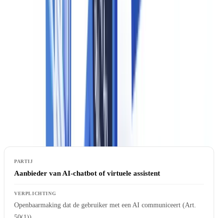
Gebruikers (in de verordening aangeduid als "deployers") zijn
organisaties die een AI-systeem in een professionele context inzetten
voor hun eigen doeleinden — denk aan een bank die een KYC-
platform met AI-beeldverwerking gebruikt.
Beide categorieën dragen eigen verplichtingen, maar de primaire
verantwoordelijkheid voor technische maatregelen zoals
watermerking ligt bij de aanbieder. Gebruikers zijn verantwoordelijk
voor de naleving van openbaarmakingsverplichtingen richting hun
eindklanten.
Aanbieder van AI-chatbot of virtuele assistent
Openbaarmaking dat de gebruiker met een AI communiceert (Art.
50(1))