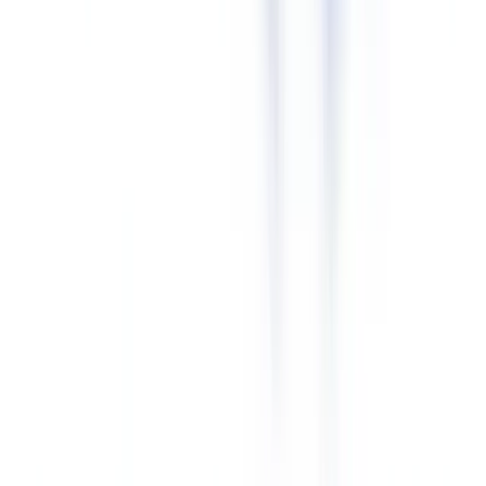
Naleving van Artikel 50 vergt een combinatie van juridische
analyse, technische implementatie en procesaanpassing.
Onderstaande stappen bieden een werkbare aanpak voor de meeste
organisaties.
Stap 1: Breng uw AI-systeemportfolio in kaart.
Identificeer alle
AI-systemen die uw organisatie aanbiedt of inzet. Stel vast welke
systemen synthetische media genereren of verwerken, en of uw
organisatie kwalificeert als aanbieder of gebruiker per systeem.
Stap 2: Bepaal de toepasselijke verplichtingen per systeem.
Voor
elk AI-systeem: welk subartikel van Artikel 50 is van toepassing?
Een chatbot valt onder Art. 50(1), een deepfake-generator onder Art.
50(3). Documenteer deze mapping voor uw compliance-dossier.
Stap 3: Beoordeel uw leveranciersketens.
Wanneer u als deployer
gebruikmaakt van een externe AI-aanbieder, controleer dan