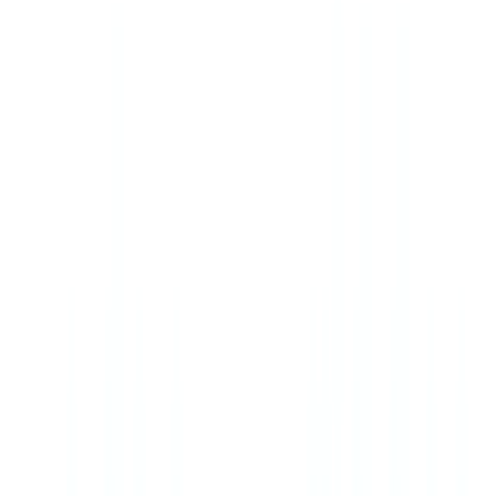
🇺🇸
United States
🇨🇦
Canada (EN)
🇨🇦
Canada (FR)
🇧🇷
Brasil
🇲🇽
México
Oceania
🇦🇺
Australia
Demo aanvragen
🇳🇱
NL
Europe
🇫🇷
France
🇧🇪
Belgique