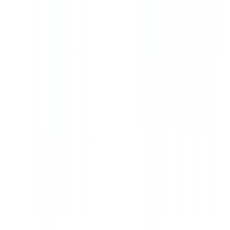
🇨🇭
Suisse
🇬🇧
United Kingdom
🇮🇪
Ireland
🇪🇸
España
🇵🇹
Portugal
🇳🇱
Nederland
🇩🇪
Deutschland
Americas
🇺🇸
United States
🇨🇦
Canada (EN)
🇨🇦
Canada (FR)
🇧🇷
Brasil
🇲🇽
México
Oceania
🇦🇺
Australia