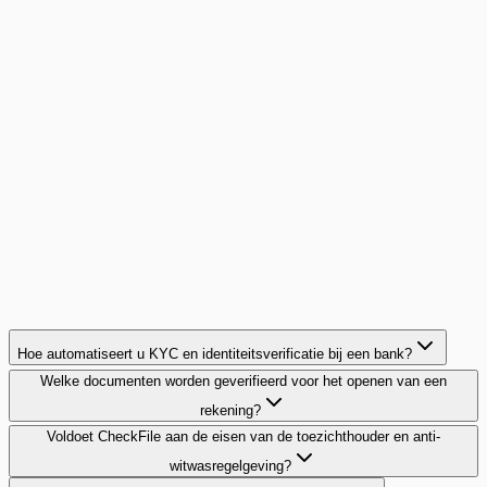
Un réseau de courtage divise par 15 le temps de
montage de ses dossiers de prêt
15 agences, 5 banques partenaires, 400 dossiers par mois :
ce réseau francilien a éliminé les allers-retours
documentaires avec ses partenaires bancaires.
15x
plus rapide par dossier
Klantverhaal lezen
Hoe automatiseert u KYC en identiteitsverificatie bij een bank?
Welke documenten worden geverifieerd voor het openen van een
rekening?
Voldoet CheckFile aan de eisen van de toezichthouder en anti-
witwasregelgeving?