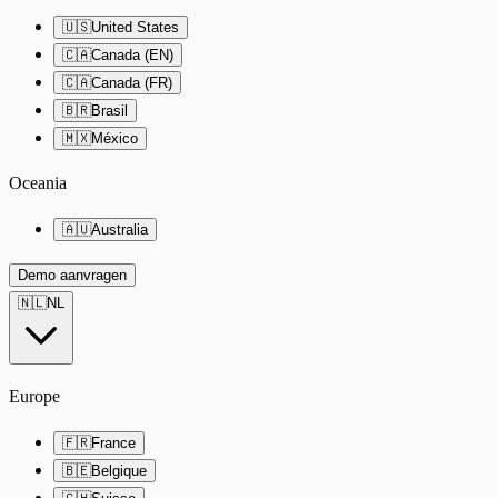
🇺🇸
United States
🇨🇦
Canada (EN)
🇨🇦
Canada (FR)
🇧🇷
Brasil
🇲🇽
México
Oceania
🇦🇺
Australia
Demo aanvragen
🇳🇱
NL
Europe
🇫🇷
France
🇧🇪
Belgique