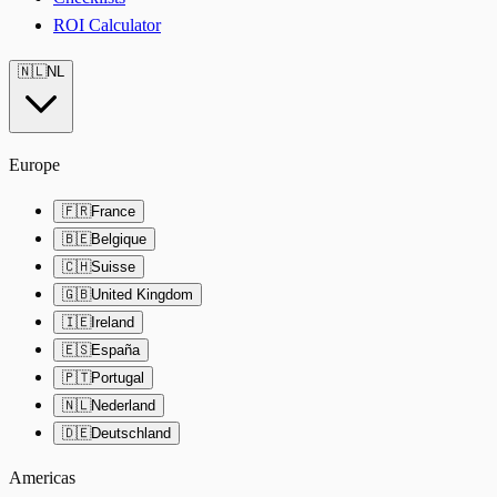
ROI Calculator
🇳🇱
NL
Europe
🇫🇷
France
🇧🇪
Belgique
🇨🇭
Suisse
🇬🇧
United Kingdom
🇮🇪
Ireland
🇪🇸
España
🇵🇹
Portugal
🇳🇱
Nederland
🇩🇪
Deutschland
Americas