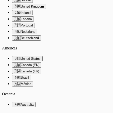
🇨🇭
Suisse
🇬🇧
United Kingdom
🇮🇪
Ireland
🇪🇸
España
🇵🇹
Portugal
🇳🇱
Nederland
🇩🇪
Deutschland
Americas
🇺🇸
United States
🇨🇦
Canada (EN)
🇨🇦
Canada (FR)
🇧🇷
Brasil
🇲🇽
México
Oceania
🇦🇺
Australia