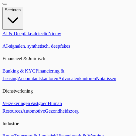
Sectoren
AI & Deepfake-detectie
Nieuw
AI-signalen, synthetisch, deepfakes
Financieel & Juridisch
Banking & KYC
Financiering &
Leasing
Accountantskantoren
Advocatenkantoren
Notarissen
Dienstverlening
Verzekeringen
Vastgoed
Human
Resources
Automotive
Gezondheidszorg
Industrie
Bouw
Transport & Logistiek
Uitzendwerk & Werving