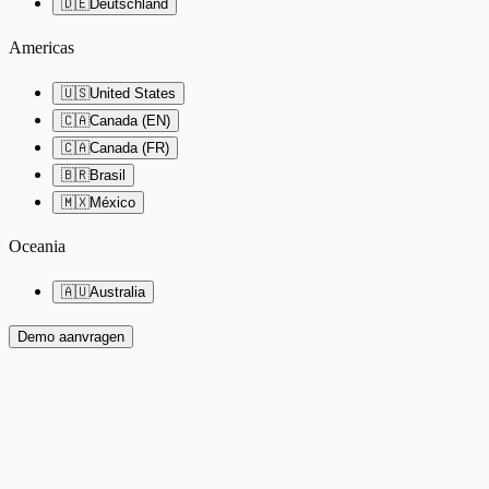
🇩🇪
Deutschland
Americas
🇺🇸
United States
🇨🇦
Canada (EN)
🇨🇦
Canada (FR)
🇧🇷
Brasil
🇲🇽
México
Oceania
🇦🇺
Australia
Demo aanvragen