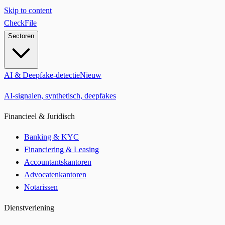
Skip to content
CheckFile
Sectoren
AI & Deepfake-detectie
Nieuw
AI-signalen, synthetisch, deepfakes
Financieel & Juridisch
Banking & KYC
Financiering & Leasing
Accountantskantoren
Advocatenkantoren
Notarissen
Dienstverlening