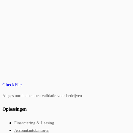
en bedrijfsdocumenten. Het zijn complementaire tools:
Yousign ondertekent contracten, CheckFile verifieert de
authenticiteit van de onderliggende documenten.
View comparison
CheckFile
AI-gestuurde documentvalidatie voor bedrijven.
Oplossingen
Financiering & Leasing
Accountantskantoren