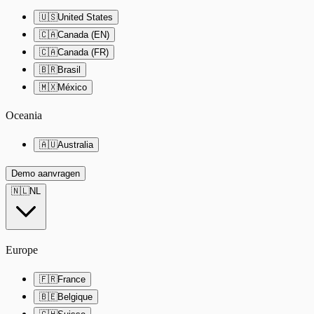
🇺🇸
United States
🇨🇦
Canada (EN)
🇨🇦
Canada (FR)
🇧🇷
Brasil
🇲🇽
México
Oceania
🇦🇺
Australia
Demo aanvragen
🇳🇱
NL
Europe
🇫🇷
France
🇧🇪
Belgique