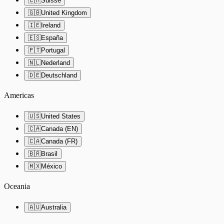
🇨🇭
Suisse
🇬🇧
United Kingdom
🇮🇪
Ireland
🇪🇸
España
🇵🇹
Portugal
🇳🇱
Nederland
🇩🇪
Deutschland
Americas
🇺🇸
United States
🇨🇦
Canada (EN)
🇨🇦
Canada (FR)
🇧🇷
Brasil
🇲🇽
México
Oceania
🇦🇺
Australia