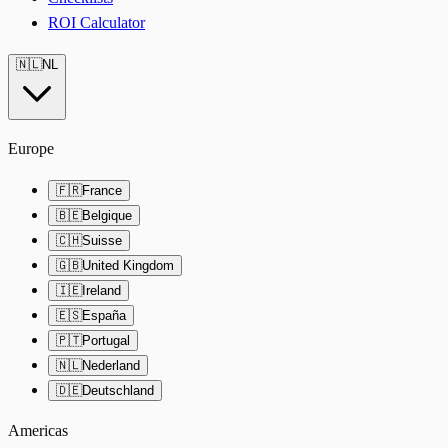
ROI Calculator
🇳🇱
NL
Europe
🇫🇷
France
🇧🇪
Belgique
🇨🇭
Suisse
🇬🇧
United Kingdom
🇮🇪
Ireland
🇪🇸
España
🇵🇹
Portugal
🇳🇱
Nederland
🇩🇪
Deutschland
Americas