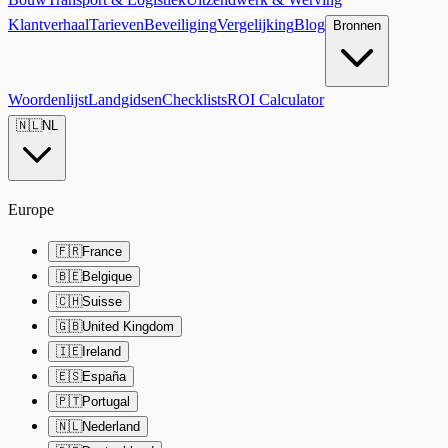
Klantverhaal
Tarieven
Beveiliging
Vergelijking
Blog
Bronnen
Woordenlijst
Landgidsen
Checklists
ROI Calculator
🇳🇱
NL
Europe
🇫🇷
France
🇧🇪
Belgique
🇨🇭
Suisse
🇬🇧
United Kingdom
🇮🇪
Ireland
🇪🇸
España
🇵🇹
Portugal
🇳🇱
Nederland