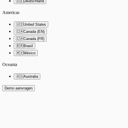
🇩🇪
Deutschland
Americas
🇺🇸
United States
🇨🇦
Canada (EN)
🇨🇦
Canada (FR)
🇧🇷
Brasil
🇲🇽
México
Oceania
🇦🇺
Australia
Demo aanvragen