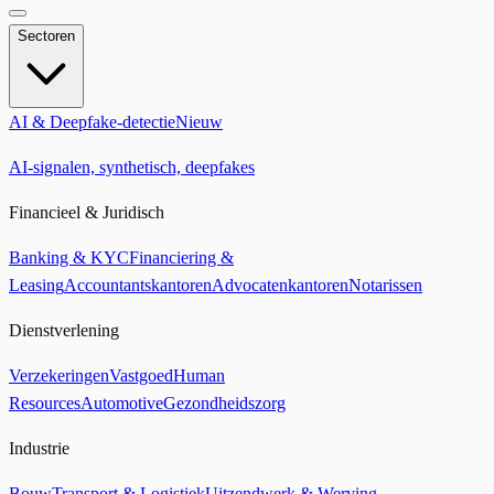
Sectoren
AI & Deepfake-detectie
Nieuw
AI-signalen, synthetisch, deepfakes
Financieel & Juridisch
Banking & KYC
Financiering &
Leasing
Accountantskantoren
Advocatenkantoren
Notarissen
Dienstverlening
Verzekeringen
Vastgoed
Human
Resources
Automotive
Gezondheidszorg
Industrie
Bouw
Transport & Logistiek
Uitzendwerk & Werving